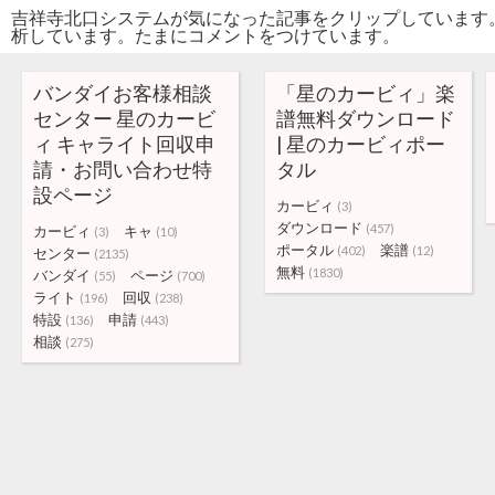
吉祥寺北口システムが気になった記事をクリップしています
析しています。たまにコメントをつけています。
バンダイお客様相談
「星のカービィ」楽
センター 星のカービ
譜無料ダウンロード
ィ キャライト回収申
| 星のカービィポー
請・お問い合わせ特
タル
設ページ
カービィ
(3)
ダウンロード
(457)
カービィ
キャ
(3)
(10)
ポータル
楽譜
(402)
(12)
センター
(2135)
無料
(1830)
バンダイ
ページ
(55)
(700)
ライト
回収
(196)
(238)
特設
申請
(136)
(443)
相談
(275)