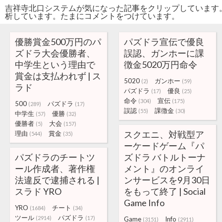
吉祥寺北口システムが気になった記事をクリップしています
析しています。たまにコメントをつけています。
優勝賞金500万円のパ
パズドラ宣伝で優良
ズドラ大会優勝者、
誤認、ガンホーに課
中学生という理由で
徴金5020万円命令
賞金は支払われず | ス
5020
ガンホー
(2)
(59)
ラド
パズドラ
優良
(17)
(25)
命令
宣伝
(304)
(175)
500
パズドラ
(289)
(17)
誤認
課徴金
(55)
(30)
中学生
優勝
(57)
(32)
優勝者
大会
(5)
(157)
スクエニ、対戦型ア
理由
賞金
(544)
(35)
ーケードゲーム『パ
パズドラのチートツ
ズドラ バトルトーナ
ール作成者、著作権
メント』のオンライ
法違反で逮捕される |
ンサービスを9月30日
スラド YRO
をもって終了 | Social
Game Info
YRO
チート
(1684)
(34)
ツール
パズドラ
(2914)
(17)
Game
Info
(3151)
(2911)