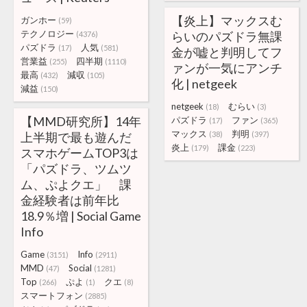
【炎上】マックスむ
ガンホー
(59)
テクノロジー
らいのパズドラ無課
(4376)
パズドラ
人気
(17)
(581)
金が嘘と判明してフ
営業益
四半期
(255)
(1110)
ァンが一気にアンチ
最高
減収
(432)
(105)
化 | netgeek
減益
(150)
netgeek
むらい
(18)
(3)
【MMD研究所】14年
パズドラ
ファン
(17)
(365)
マックス
判明
上半期で最も遊んだ
(38)
(397)
炎上
課金
(179)
(223)
スマホゲームTOP3は
「パズドラ、ツムツ
ム、ぷよクエ」 課
金経験者は前年比
18.9％増 | Social Game
Info
Game
Info
(3151)
(2911)
MMD
Social
(47)
(1281)
Top
ぷよ
クエ
(266)
(1)
(8)
スマートフォン
(2885)