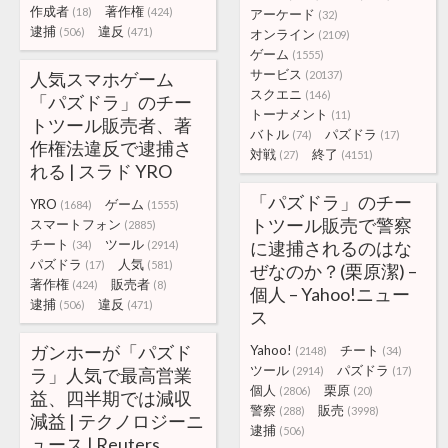
作成者
著作権
(18)
(424)
アーケード
(32)
逮捕
違反
(506)
(471)
オンライン
(2109)
ゲーム
(1555)
サービス
人気スマホゲーム
(20137)
スクエニ
(146)
「パズドラ」のチー
トーナメント
(11)
トツール販売者、著
バトル
パズドラ
(74)
(17)
作権法違反で逮捕さ
対戦
終了
(27)
(4151)
れる | スラド YRO
「パズドラ」のチー
YRO
ゲーム
(1684)
(1555)
トツール販売で警察
スマートフォン
(2885)
チート
ツール
に逮捕されるのはな
(34)
(2914)
パズドラ
人気
(17)
(581)
ぜなのか？(栗原潔) –
著作権
販売者
(424)
(8)
個人 – Yahoo!ニュー
逮捕
違反
(506)
(471)
ス
ガンホーが「パズド
Yahoo!
チート
(2148)
(34)
ツール
パズドラ
ラ」人気で最高営業
(2914)
(17)
個人
栗原
(2806)
(20)
益、四半期では減収
警察
販売
(288)
(3998)
減益 | テクノロジーニ
逮捕
(506)
ュース | Reuters