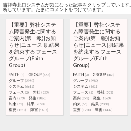
吉祥寺北口システムが気になった記事をクリップしています
析しています。たまにコメントをつけています。
【重要】弊社システ
【重要】弊社システ
ム障害発生に関する
ム障害発生に関する
ご案内(第一報)|お知
ご案内(第一報)|お知
らせ|ニュース|肌結果
らせ|ニュース|肌結果
を約束する フェース
を約束する フェース
グループ(Faith
グループ(Faith
Group)
Group)
FAITH
GROUP
FAITH
GROUP
(3)
(463)
(3)
(463)
グループ
グループ
(2980)
(2980)
システム
システム
(6611)
(6611)
フェース
弊社
フェース
弊社
(2)
(553)
(2)
(553)
案内
発生
案内
発生
(273)
(1863)
(273)
(1863)
約束
結果
約束
結果
(65)
(2058)
(65)
(2058)
重要
障害
重要
障害
(1210)
(1437)
(1210)
(1437)