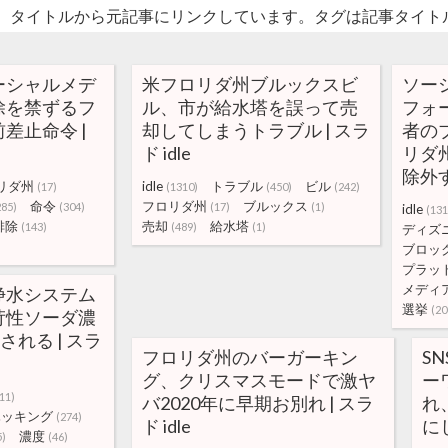
。タイトルから元記事にリンクしています。タグは記事タイト
ーシャルメデ
米フロリダ州ブルックスビ
ソー
除を禁ずるフ
ル、市が給水塔を誤って売
フォ
差止命令 |
却してしまうトラブル | スラ
者の
ド idle
リダ
除外する
リダ州
idle
トラブル
ビル
(17)
(1310)
(450)
(242)
命令
フロリダ州
ブルックス
285)
(304)
(17)
(1)
idle
(131
排除
売却
給水塔
(143)
(489)
(1)
ディズ
ブロッ
プラッ
メディ
浄水システム
選挙
(20
苛性ソーダ濃
される | スラ
フロリダ州のバーガーキン
S
グ、クリスマスモードで激ヤ
ー
11)
バ2020年に早期お別れ | スラ
れ
ハッキング
(274)
ド idle
に
濃度
5)
(46)