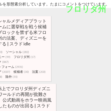
ルを形態素分析しています。たまにコメントをつけています。
フロリダ州
シャルメディアプラット
ームに選挙戦を戦う候補
ブロックを禁ずる米フロ
州の法案、ディズニーを
 | スラド idle
ソーシャル
0)
(282)
ニー
フロリダ州
(99)
(17)
ク
(847)
トフォーム
(2931)
ア
候補者
法案
(2037)
(30)
(203)
除外
8)
(55)
NS上でフロリダ州ディズニ
ワールドの再開が批難さ
、公式動画をホラー映画風
したものが出回る | スラド