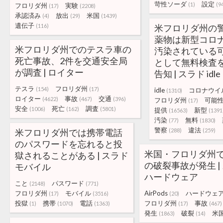
苛性ソーダ
設定
(1)
(9
フロリダ州
実験
(17)
(2208)
承認済み
放出
米国
(4)
(29)
(1439)
遺伝子
(116)
米フロリダ州の
薬物は新型コロ
米フロリダ州でのテスラ車の
汚染されている
死亡事故、2件を交通安全局
として無料検査
が調査 | ロイター
告知 | スラド idle
テスラ
フロリダ州
(154)
(17)
idle
コロナウイ
(1310)
ロイター
事故
交通
(4622)
(467)
(396)
フロリダ州
可能
(17)
安全
死亡
調査
(1006)
(162)
(5801)
提供
新型
(16563)
(1391
汚染
無料
(77)
(1830)
警察
違法
米フロリダ州では携帯電話
(288)
(259)
のパスワードを忘れると投
米国・フロリダ州でAi
獄されることがある | スラド
の破裂事故が発生 |
モバイル
ハードウェア
こと
パスワード
(2148)
(771)
フロリダ州
モバイル
AirPods
ハードウェ
(17)
(3516)
(20)
投獄
携帯
電話
フロリダ州
事故
(1)
(1070)
(1363)
(17)
(467)
発生
破裂
米
(1863)
(14)