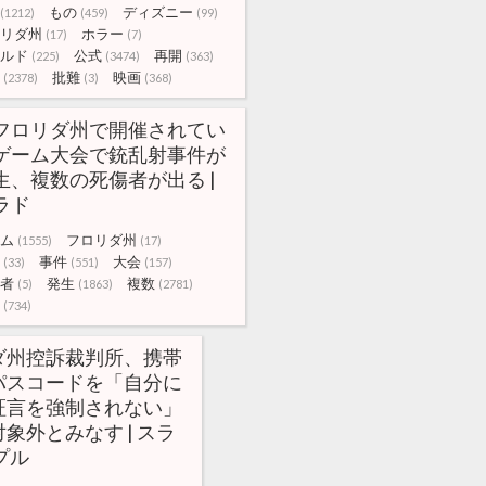
もの
ディズニー
(1212)
(459)
(99)
リダ州
ホラー
(17)
(7)
ルド
公式
再開
(225)
(3474)
(363)
批難
映画
(2378)
(3)
(368)
フロリダ州で開催されてい
ゲーム大会で銃乱射事件が
生、複数の死傷者が出る |
ラド
ム
フロリダ州
(1555)
(17)
事件
大会
(33)
(551)
(157)
者
発生
複数
(5)
(1863)
(2781)
(734)
ダ州控訴裁判所、携帯
パスコードを「自分に
証言を強制されない」
象外とみなす | スラ
プル