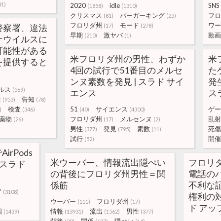
41)
2020
idle
SNS
(1858)
(1310)
クリスマス
バーガーキング
フロ
(81)
(25)
フロリダ州
モード
ワー
警察署、違法
(17)
(278)
早期
激ヤバ
動画
(210)
(1)
ナウイルスに
可能性がある
米フロリダ州の男性、わずか
米
を提供すると
4回の試行で51番目のメルセ
た
ンヌ素数を発見 | スラド サイ
発
ルス
(569)
エンス
ス
性
告知
(953)
(78)
検査
51
サイエンス
ゲー
)
(346)
(40)
(4300)
薬物
フロリダ州
メルセンヌ
乱射
(26)
(17)
(2)
男性
発見
素数
死傷
(377)
(795)
(11)
試行
開催
(52)
rPods
米ウーバー、情報流出隠ぺい
フロリ
 スラド
の背後にフロリダ州男性＝関
電話の
係筋
不利な
ア
(3108)
権利の対
ウーバー
フロリダ州
(111)
(17)
ド アッ
国
情報
流出
男性
(1439)
(13931)
(1562)
(377)