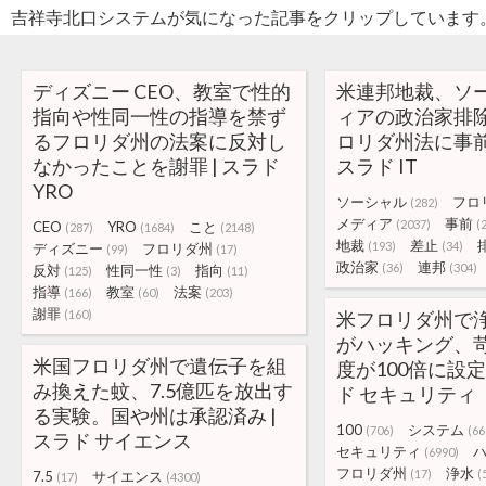
吉祥寺北口システムが気になった記事をクリップしています
ディズニー CEO、教室で性的
米連邦地裁、ソ
指向や性同一性の指導を禁ず
ィアの政治家排
るフロリダ州の法案に反対し
ロリダ州法に事前
なかったことを謝罪 | スラド
スラド IT
YRO
ソーシャル
フロ
(282)
メディア
事前
(2037)
(
CEO
YRO
こと
(287)
(1684)
(2148)
地裁
差止
(193)
(34)
ディズニー
フロリダ州
(99)
(17)
政治家
連邦
(36)
(304)
反対
性同一性
指向
(125)
(3)
(11)
指導
教室
法案
(166)
(60)
(203)
謝罪
(160)
米フロリダ州で
がハッキング、
米国フロリダ州で遺伝子を組
度が100倍に設定
み換えた蚊、7.5億匹を放出す
ド セキュリティ
る実験。国や州は承認済み |
100
システム
(706)
(66
スラド サイエンス
セキュリティ
(6990)
フロリダ州
浄水
(17)
(
7.5
サイエンス
(17)
(4300)