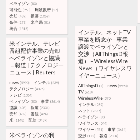
ベライゾン
(80)
可能性
周波数帯
(953)
(27)
売却
携帯
(489)
(1069)
条件
米当局
(178)
(81)
統合
(1518)
インテル、ネットTV
事業を断念か – 事業
米インテル、テレビ
譲渡でベライゾンと
番組配信事業の売却
交渉（AllThingsD報
へベライゾンと協議
道） – WirelessWire
＝報道 | テクノロジー
News（ワイヤレスワ
ニュース | Reuters
イヤーニュース）
news
インテル
(5990)
(239)
AllThingsD
news
(7)
(5990)
テクノロジー
(4375)
TV
(618)
テレビ
(1064)
WirelessWire
(370)
ベライゾン
事業
(80)
(3614)
インテル
(239)
協議
報道
(405)
(2304)
ネット
(2337)
売却
番組
(489)
(424)
ベライゾン
(80)
米
配信
(1148)
(3487)
ワイヤレス
(544)
ワイヤー
事業
(571)
(3614)
米ベライゾンの利
交渉
報道
(172)
(2304)