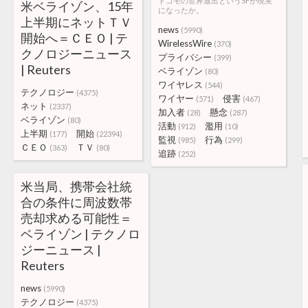
ドコモの世界進出というSFが現実
米ベライゾン、15年
になったか。
上半期にネットＴＶ
news
(5990)
開始へ＝ＣＥＯ | テ
WirelessWire
(370)
クノロジーニュース
プライバシー
(399)
| Reuters
ベライゾン
(80)
ワイヤレス
(544)
テクノロジー
(4375)
ワイヤー
侵害
(571)
(467)
ネット
(2337)
加入者
懸念
(28)
(287)
ベライゾン
(80)
活動
濫用
(912)
(10)
上半期
開始
(177)
(22394)
監視
行為
(985)
(299)
ＣＥＯ
ＴＶ
(363)
(80)
追跡
(252)
米当局、携帯会社統
合の条件に周波数帯
売却求める可能性＝
ベライゾン | テクノロ
ジーニュース |
Reuters
news
(5990)
テクノロジー
(4375)