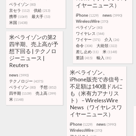
ベライゾン
イヤーニュース）
(80)
京セラ
供給
(112)
(213)
iPhone
news
(1229)
(5990)
携帯
最大手
(1069)
(53)
WirelessWire
(370)
米国
(1438)
ベライゾン
(80)
ワイヤレス
(544)
米ベライゾンの第2
ワイヤー
介入
(571)
(26)
四半期、売上高が予
命令
大統領
(304)
(322)
想下回る | テクノロ
差し止め
米
(11)
(1148)
ジーニュース |
要請
輸入
(415)
(81)
Reuters
米ベライゾン、
news
(5990)
iPhone販売で赤信号 –
テクノロジー
(4375)
不足額は140億ドルに
ベライゾン
予想
(80)
(852)
も（米有力アナリス
四半期
売上高
(1109)
(399)
米
ト） – WirelessWire
(1148)
News（ワイヤレスワ
イヤーニュース）
iPhone
news
(1229)
(5990)
WirelessWire
(370)