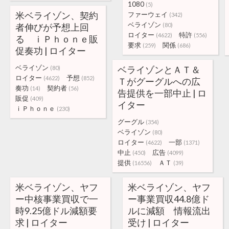
1080
(5)
米ベライゾン、契約
ファーウェイ
(342)
ベライゾン
者伸びが予想上回
(80)
ロイター
特許
(4622)
(556)
る ｉＰｈｏｎｅ販
要求
関係
(259)
(686)
促奏功 | ロイター
ベライゾン
ベライゾンとＡＴ＆
(80)
ロイター
予想
(4622)
(852)
Ｔがグーグルへの広
奏功
契約者
(14)
(56)
告提供を一部中止 | ロ
販促
(409)
イター
ｉＰｈｏｎｅ
(230)
グーグル
(354)
ベライゾン
(80)
ロイター
一部
(4622)
(1371)
中止
広告
(450)
(4099)
提供
ＡＴ
(16556)
(39)
米ベライゾン、ヤフ
米ベライゾン、ヤフ
ー中核事業買収で一
ー事業買収44.8億ド
時9.25億ドル減額要
ルに減額 情報流出
求 | ロイター
受け | ロイター