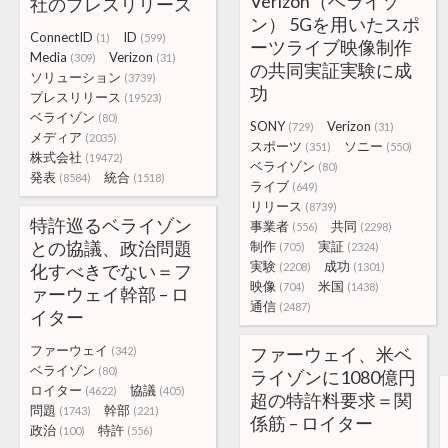
Verizon（ベライゾ
社のプレスリリース
ン） 5Gを用いたスポ
ConnectID
ID
(1)
(599)
ーツライブ映像制作
Media
Verizon
(309)
(31)
の共同実証実験に成
ソリューション
(3739)
功
プレスリリース
(19523)
ベライゾン
(80)
SONY
Verizon
(729)
(31)
メディア
(2035)
スポーツ
ソニー
(351)
(550)
株式会社
(19472)
ベライゾン
(80)
発表
統合
(8584)
(1518)
ライブ
(649)
リリース
(8739)
特許巡るベライゾン
事業者
共同
(556)
(2298)
との協議、政治問題
制作
実証
(705)
(2324)
実験
成功
化すべきでない＝フ
(2208)
(1301)
映像
米国
(704)
(1438)
ァーウェイ幹部 – ロ
通信
(2487)
イター
ファーウェイ
ファーウェイ、米ベ
(342)
ベライゾン
(80)
ライゾンに1080億円
ロイター
協議
(4622)
(405)
超の特許料要求＝関
問題
幹部
(1743)
(221)
係筋 – ロイター
政治
特許
(100)
(556)