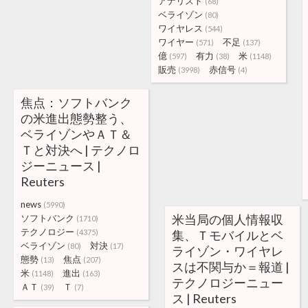
アナリスト
(68)
ベライゾン
(80)
ワイヤレス
(544)
ワイヤー
不足
(571)
(137)
億
有力
米
(597)
(38)
(1148)
販売
赤信号
(3998)
(4)
焦点：ソフトバンク
の米進出態勢整う、
ベライゾンやＡＴ＆
Ｔと対決へ | テクノロ
ジーニュース |
Reuters
news
(5990)
米当局の個人情報収
ソフトバンク
(1710)
テクノロジー
(4375)
集、Ｔモバイルとベ
ベライゾン
対決
(80)
(17)
ライゾン・ワイヤレ
態勢
焦点
(13)
(207)
スは不関与か＝報道 |
米
進出
(1148)
(163)
テクノロジーニュー
ＡＴ
Ｔ
(39)
(7)
ス | Reuters