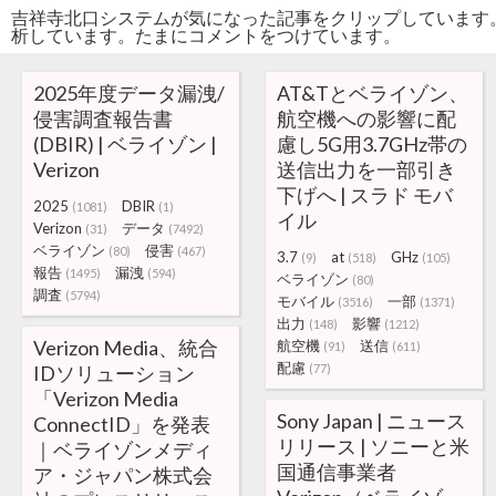
吉祥寺北口システムが気になった記事をクリップしています
析しています。たまにコメントをつけています。
2025年度データ漏洩/
AT&Tとベライゾン、
侵害調査報告書
航空機への影響に配
(DBIR) | ベライゾン |
慮し5G用3.7GHz帯の
Verizon
送信出力を一部引き
下げへ | スラド モバ
2025
DBIR
(1081)
(1)
イル
Verizon
データ
(31)
(7492)
ベライゾン
侵害
(80)
(467)
3.7
at
GHz
(9)
(518)
(105)
報告
漏洩
(1495)
(594)
ベライゾン
(80)
調査
(5794)
モバイル
一部
(3516)
(1371)
出力
影響
(148)
(1212)
Verizon Media、統合
航空機
送信
(91)
(611)
配慮
IDソリューション
(77)
「Verizon Media
Sony Japan | ニュース
ConnectID」を発表
リリース | ソニーと米
｜ベライゾンメディ
国通信事業者
ア・ジャパン株式会