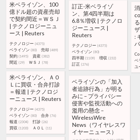
米ベライゾン、100
訂正-米ベライゾ
消
億ドル超の資産売却
ン、第4四半期は
c
で契約間近＝ＷＳＪ
6.8％増収 | テクノロ
る
| テクノロジーニュ
ジーニュース |
ザ
ース | Reuters
Reuters
:
パ
テクノロジー
(4375)
テクノロジー
(4375)
ベライゾン
売却
(80)
(489)
ベライゾン
(80)
Co
契約
資産
(1495)
(382)
四半期
増収
(1109)
(232)
ベ
間近
ＷＳＪ
(29)
(78)
訂正
(276)
ユ
米ベライゾン、ＡＯ
ベライゾンの「加入
Ｌに買収・合弁打診
者追跡行為」が明る
＝報道 | テクノロジ
みに – プライバシー
ーニュース | Reuters
侵害や監視活動への
テクノロジー
濫用の懸念 –
(4375)
ベライゾン
合弁
(80)
(76)
WirelessWire
報道
打診
(2304)
(26)
News（ワイヤレスワ
買収
ＡＯＬ
(1203)
(11)
イヤーニュース）