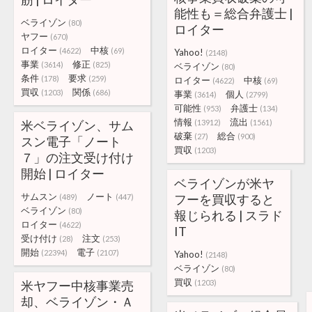
能性も＝総合弁護士 |
ベライゾン
(80)
ロイター
ヤフー
(670)
ロイター
中核
(4622)
(69)
Yahoo!
(2148)
事業
修正
(3614)
(825)
ベライゾン
(80)
条件
要求
(178)
(259)
ロイター
中核
(4622)
(69)
買収
関係
(1203)
(686)
事業
個人
(3614)
(2799)
可能性
弁護士
(953)
(134)
情報
流出
米ベライゾン、サム
(13912)
(1561)
破棄
総合
(27)
(900)
スン電子「ノート
買収
(1203)
７」の注文受け付け
開始 | ロイター
ベライゾンが米ヤ
サムスン
ノート
フーを買収すると
(489)
(447)
ベライゾン
(80)
報じられる | スラド
ロイター
(4622)
IT
受け付け
注文
(28)
(253)
開始
電子
(22394)
(2107)
Yahoo!
(2148)
ベライゾン
(80)
買収
米ヤフー中核事業売
(1203)
却、ベライゾン・Ａ