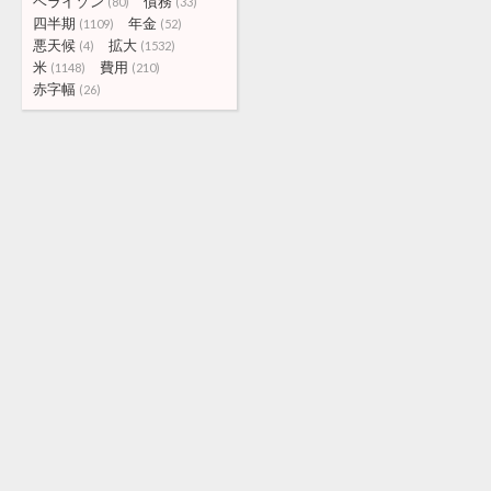
ベライゾン
債務
(80)
(33)
四半期
年金
(1109)
(52)
悪天候
拡大
(4)
(1532)
米
費用
(1148)
(210)
赤字幅
(26)