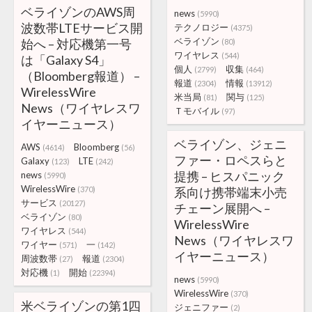
ベライゾンのAWS周
news
(5990)
波数帯LTEサービス開
テクノロジー
(4375)
ベライゾン
始へ – 対応機第一号
(80)
ワイヤレス
(544)
は「Galaxy S4」
個人
収集
(2799)
(464)
（Bloomberg報道） –
報道
情報
(2304)
(13912)
WirelessWire
米当局
関与
(81)
(125)
News（ワイヤレスワ
Ｔモバイル
(97)
イヤーニュース）
ベライゾン、ジェニ
AWS
Bloomberg
(4614)
(56)
ファー・ロペスらと
Galaxy
LTE
(123)
(242)
提携 – ヒスパニック
news
(5990)
WirelessWire
(370)
系向け携帯端末小売
サービス
(20127)
チェーン展開へ –
ベライゾン
(80)
WirelessWire
ワイヤレス
(544)
News（ワイヤレスワ
ワイヤー
一
(571)
(142)
イヤーニュース）
周波数帯
報道
(27)
(2304)
対応機
開始
(1)
(22394)
news
(5990)
WirelessWire
(370)
米ベライゾンの第1四
ジェニファー
(2)