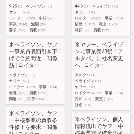
9.25
ベライゾン
44.8
ベライゾン
(1)
(80)
(1)
(80)
ヤフー
ヤフー
(670)
(670)
ロイター
中核
ロイター
事業
(4622)
(69)
(4622)
(3614)
事業
減額
情報
流出
(3614)
(35)
(13912)
(1561)
要求
買収
減額
買収
(259)
(1203)
(35)
(1203)
米ベライゾン、ヤフ
米ヤフー、ベライゾ
ー事業買収額引き下
ンに事業売却後「ア
げで合意間近＝関係
ルタバ」に社名変更
筋 | ロイター
へ | ロイター
ベライゾン
アルタバ
(80)
(1)
ヤフー
ベライゾン
(670)
(80)
ロイター
事業
ヤフー
(4622)
(3614)
(670)
合意
買収
ロイター
事業
(585)
(1203)
(4622)
(3614)
間近
関係
売却
変更
(29)
(686)
(489)
(1362)
社名
(100)
米ベライゾン、ヤフ
米ベライゾン、個人
ー中核事業の買収条
情報流出でヤフー中
件修正を要求＝関係
核事業買収破棄の可
筋 | ロイター