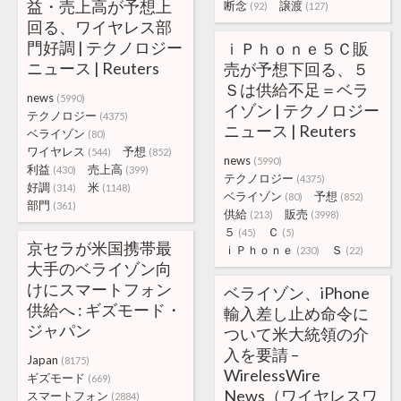
益・売上高が予想上
断念
譲渡
(92)
(127)
回る、ワイヤレス部
門好調 | テクノロジー
ｉＰｈｏｎｅ５Ｃ販
ニュース | Reuters
売が予想下回る、５
Ｓは供給不足＝ベラ
news
(5990)
イゾン | テクノロジー
テクノロジー
(4375)
ニュース | Reuters
ベライゾン
(80)
ワイヤレス
予想
(544)
(852)
news
(5990)
利益
売上高
(430)
(399)
テクノロジー
(4375)
好調
米
(314)
(1148)
ベライゾン
予想
(80)
(852)
部門
(361)
供給
販売
(213)
(3998)
５
Ｃ
(45)
(5)
京セラが米国携帯最
ｉＰｈｏｎｅ
Ｓ
(230)
(22)
大手のベライゾン向
けにスマートフォン
ベライゾン、iPhone
供給へ : ギズモード・
輸入差し止め命令に
ジャパン
ついて米大統領の介
入を要請 –
Japan
(8175)
WirelessWire
ギズモード
(669)
News（ワイヤレスワ
スマートフォン
(2884)