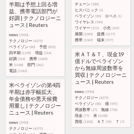
半期は予想上回る増
チェーン
(584)
ヒスパニック
益、携帯電話部門が
(1)
ベライゾン
ロペス
(80)
(1)
好調 | テクノロジーニ
ワイヤレス
(544)
ュース | Reuters
ワイヤー
小売
(571)
(307)
展開
提携
(1049)
(2177)
news
(5990)
携帯
端末
(1069)
(977)
テクノロジー
(4375)
ベライゾン
予想
(80)
(852)
四半期
増益
(1109)
(214)
米ＡＴ＆Ｔ、現金19
好調
携帯
(314)
(1069)
億ドルでベライゾン
米
部門
(1148)
(361)
から無線周波数帯を
電話
(1362)
買収 | テクノロジーニ
ュース | Reuters
米ベライゾンの第4四
半期は赤字幅拡大、
news
(5990)
テクノロジー
年金債務や悪天候費
(4375)
ベライゾン
億
(80)
(597)
用重し | テクノロジー
周波数帯
無線
(27)
(724)
ニュース | Reuters
現金
米
(77)
(1148)
買収
ＡＴ
Ｔ
(1203)
(39)
(7)
news
(5990)
テクノロジー
(4375)