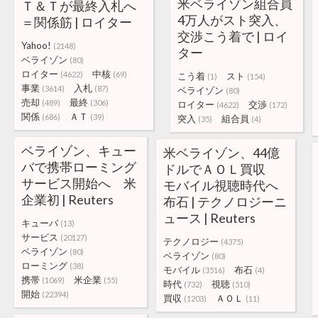
米ベライゾン組合員
Ｔ＆Ｔが最終入札へ
4万人がスト突入、
＝関係筋 | ロイター
交渉こう着で | ロイ
Yahoo!
(2148)
ター
ベライゾン
(80)
ロイター
中核
(4622)
(69)
こう着
スト
(1)
(154)
事業
入札
(3614)
(87)
ベライゾン
(80)
売却
最終
(489)
(306)
ロイター
交渉
(4622)
(172)
関係
ＡＴ
(686)
(39)
突入
組合員
(35)
(4)
ベライゾン、キュー
米ベライゾン、44億
バで携帯ローミング
ドルでＡＯＬ買収
サービス開始へ 米
モバイル視聴時代へ
企業初 | Reuters
布石 | テクノロジーニ
ュース | Reuters
キューバ
(13)
サービス
(20127)
テクノロジー
(4375)
ベライゾン
(80)
ベライゾン
(80)
ローミング
(38)
モバイル
布石
(3516)
(4)
携帯
米企業
(1069)
(55)
時代
視聴
(732)
(510)
開始
(22394)
買収
ＡＯＬ
(1203)
(11)