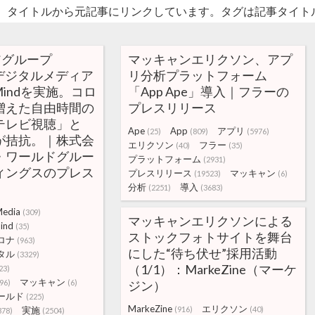
。タイトルから元記事にリンクしています。タグは記事タイト
アグループ
マッキャンエリクソン、アプ
ds デジタルメディア
リ分析プラットフォーム
n Mindを実施。コロ
「App Ape」導入｜フラーの
増えた自由時間の
プレスリリース
テレビ視聴」と
Ape
App
アプリ
(25)
(809)
(5976)
が拮抗。｜株式会
エリクソン
フラー
(40)
(35)
・ワールドグルー
プラットフォーム
(2931)
ィングスのプレス
プレスリリース
マッキャン
(19523)
(6)
分析
導入
(2251)
(3683)
edia
(309)
マッキャンエリクソンによる
ind
(35)
ストックフォトサイトを舞台
ロナ
(963)
にした“待ち伏せ”採用活動
タル
(3329)
（1/1）：MarkeZine（マーケ
23)
マッキャン
96)
(6)
ジン）
ールド
(225)
MarkeZine
エリクソン
実施
(916)
(40)
378)
(2504)