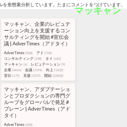
ルを形態素分析しています。たまにコメントをつけています。
マッキャン
マッキャン、企業のレピュテ
ーション向上を支援するコン
サルティングを開始 #宣伝会
議 | AdverTimes（アドタイ）
AdverTimes
アド
(838)
(704)
コンサルティング
タイ
(538)
(642)
マッキャン
レピュテーション
(6)
(9)
企業
会議
向上
(6616)
(1076)
(1602)
宣伝
支援
開始
(175)
(5137)
(22402)
マッキャン、アダプテーショ
ンとプロダクションの専門グ
ループをグローバルで発足 #
ブレーン | AdverTimes（アド
タイ）
AdverTimes
(838)