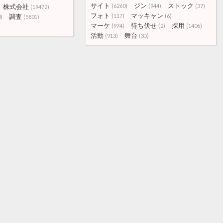
サイト
ジン
ストック
株式会社
(6260)
(944)
(37)
(19472)
フォト
マッキャン
調査
(117)
(6)
)
(5801)
マーケ
待ち伏せ
採用
(974)
(2)
(1406)
活動
舞台
(913)
(35)