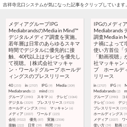
吉祥寺北口システムが気になった記事をクリップしています
メディアグループIPG
IPGのメディ
MediabrandsのMedia in Mind™
Mediabran
デジタルメディア調査を実施。
調査Media i
若年層は日常のあらゆるスキマ
ナ禍によって
時間でデジタルに優先的に接
使い方首位「
触、40代以上はテレビを優先し
「動画視聴」
て視聴。 | 株式会社マッキャ
社マッキャン
ン・ワールドグループ ホールデ
プ ホールデ
ィングスのプレスリリース
リリース
40
in
IPG
Media
in
IPG
M
(255)
(2707)
(9)
(309)
(2707)
(9)
Mediabrands
mind
Mediabrands
m
(2)
(35)
(2)
グループ
スキマ
テレビ
グループ
コ
(2980)
(6)
(1064)
(2980)
デジタル
プレスリリース
テレビ
デジ
(3329)
(19523)
(1064)
ホールディングス
マッキャン
プレスリリース
(996)
(6)
(195
メディア
ワールド
ホールディングス
(2037)
(225)
(9
会社
優先
実施
メディア
ワ
(9322)
(87)
(2504)
(2037)
接触
日常
時間
使い方
動画
(222)
(59)
(726)
(59)
(2