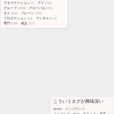
アダプテーション
アド
(1)
(704)
グループ
グローバル
(2980)
(931)
タイ
ブレーン
(642)
(105)
プロダクション
マッキャン
(64)
(6)
専門
発足
(528)
(337)
こういうタグが興味深い
struts
インバウンド
インフルエンサー
ほとんど
東芝