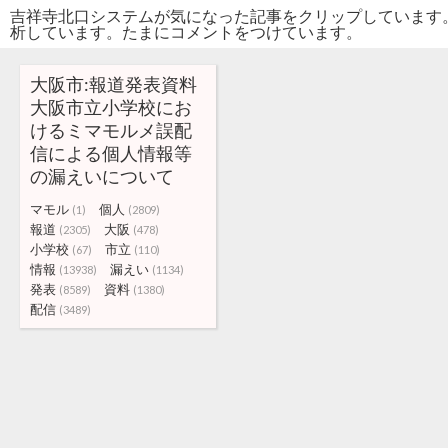
吉祥寺北口システムが気になった記事をクリップしています
析しています。たまにコメントをつけています。
大阪市:報道発表資料
大阪市立小学校にお
けるミマモルメ誤配
信による個人情報等
の漏えいについて
マモル
個人
(1)
(2809)
報道
大阪
(2305)
(478)
小学校
市立
(67)
(110)
情報
漏えい
(13938)
(1134)
発表
資料
(8589)
(1380)
配信
(3489)