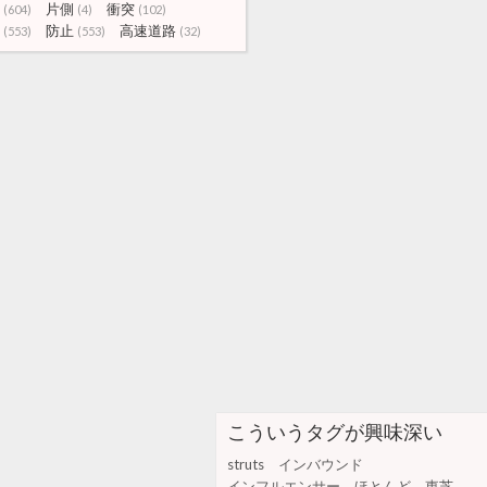
片側
衝突
(604)
(4)
(102)
防止
高速道路
(553)
(553)
(32)
こういうタグが興味深い
struts
インバウンド
インフルエンサー
ほとんど
東芝