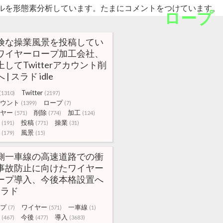
ルを形態素分析しています。たまにコメントをつけています。
ロープ
険な操業風景を投稿してい
ワイヤーロープ加工会社、
上してTwitterアカウント削
 | スラド idle
Twitter
(1310)
(2197)
ウント
ロープ
(1399)
(7)
ヤー
削除
加工
(571)
(774)
(124)
投稿
操業
(191)
(771)
(31)
風景
(179)
(15)
側一車線の高速道路での衝
事故防止に向けたワイヤー
ープ導入、今後本格設置へ
スラド
プ
ワイヤー
一車線
(7)
(571)
(1)
今後
導入
(467)
(477)
(3683)