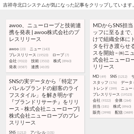
吉祥寺北口システムが気になった記事をクリップしています
awoo、ニューロープと技術連
MDからSNS担
携を発表 | awoo株式会社のプ
ッフに至るまで
レスリリース
けで組織全体に
タを行き渡らせ
awoo
ニュー
(23)
(143)
スを開始 – ㈱ニ
プレスリリース
ロープ
(19523)
(7)
式会社ニューロ
会社
技術
株式
(9322)
(3532)
(8960)
リリース
発表
連携
(8587)
(4105)
MD
SNS
(49)
(1212)
SNSの実データから「特定ア
スタッフ
データ
(176)
パレルブランドの顧客のライ
トレンド
ニュー
(399)
フスタイル」を解き明かす
プレスリリース
(19523)
会社
全体
『ブランドリサーチ』をリリ
(9322)
(264)
担当
株式
(181)
(8960)
ース – 株式会社ニューロープ|
販売
配信
(3998)
(3489)
株式会社ニューロープのプレ
スリリース
SNS
アパレル
(1212)
(101)