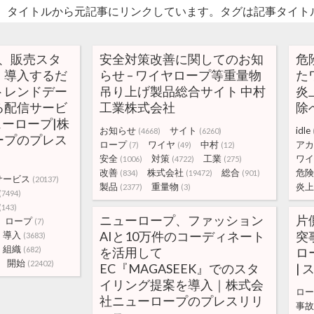
。タイトルから元記事にリンクしています。タグは記事タイト
当、販売スタ
安全対策改善に関してのお知
危
、導入するだ
らせ – ワイヤロープ等重量物
た
トレンドデー
吊り上げ製品総合サイト 中村
炎
る配信サービ
工業株式会社
除へ
ューロープ|株
お知らせ
サイト
idle
(4668)
(6260)
ープのプレス
ロープ
ワイヤ
中村
アカ
(7)
(49)
(12)
安全
対策
工業
ワイ
(1006)
(4722)
(275)
改善
株式会社
総合
危険
(834)
(19472)
(901)
サービス
(20137)
製品
重量物
炎上
(2377)
(3)
(7494)
(143)
ニューロープ、ファッション
片
ロープ
(7)
AIと10万件のコーディネート
突
導入
(3683)
組織
(682)
を活用して
ロ
開始
(22402)
EC『MAGASEEK』でのスタ
| 
イリング提案を導入｜株式会
ロー
社ニューロープのプレスリリ
事故