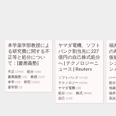
本学薬学部教授によ
ヤマダ電機、ソフト
福
る研究費に関する不
バンク割当先に227
の
正等と処分につい
億円の自己株式処分
仮
て：[慶應義塾]
へ | テクノロジーニ
シ
ュース | Reuters
ン
不正
処分
(3749)
(206)
慶應義塾
教授
(21)
(127)
ソフトバンク
ハー
(1710)
本学
研究
(50)
(2321)
テクノロジー
処分
(4376)
薬学部
(2)
ヤマダ電機
地裁
(28)
処分
株式
福井
(206)
(8964)
自己
高浜
(133)