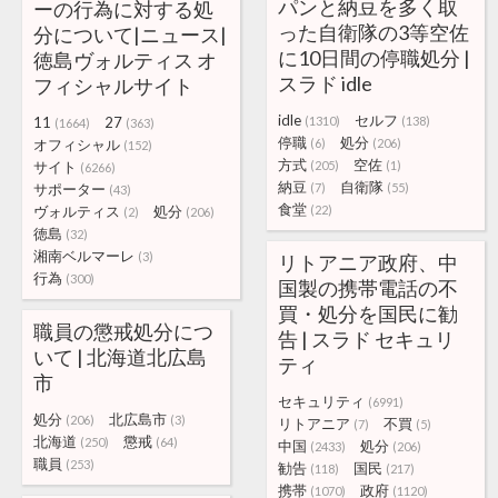
パンと納豆を多く取
ーの行為に対する処
った自衛隊の3等空佐
分について|ニュース|
に10日間の停職処分 |
徳島ヴォルティス オ
スラド idle
フィシャルサイト
idle
セルフ
11
27
(1310)
(138)
(1664)
(363)
停職
処分
オフィシャル
(6)
(206)
(152)
方式
空佐
サイト
(205)
(1)
(6266)
納豆
自衛隊
サポーター
(7)
(55)
(43)
食堂
ヴォルティス
処分
(22)
(2)
(206)
徳島
(32)
湘南ベルマーレ
(3)
リトアニア政府、中
行為
(300)
国製の携帯電話の不
買・処分を国民に勧
職員の懲戒処分につ
告 | スラド セキュリ
いて | 北海道北広島
ティ
市
セキュリティ
(6991)
処分
北広島市
(206)
(3)
リトアニア
不買
(7)
(5)
北海道
懲戒
(250)
(64)
中国
処分
(2433)
(206)
職員
(253)
勧告
国民
(118)
(217)
携帯
政府
(1070)
(1120)