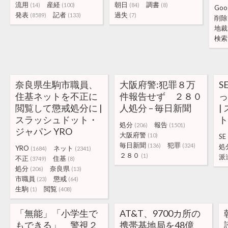
流用
産経
朝日
調書
(14)
(100)
(84)
(8)
Goo
発表
記者
過失
(8589)
(133)
(7)
削除
地裁
検索
奈良県生駒市職員、
大阪府警:犯罪８万
S
住基ネットを不正に
件報告せず ２８０
閲覧して懲戒処分に |
人処分 – 毎日新聞
|
スラッシュドット・
処分
報告
(206)
(1501)
ジャパン YRO
大阪府警
(10)
SE
毎日新聞
犯罪
(136)
(324)
処
YRO
ネット
(1684)
(2341)
２８０
(1)
派
不正
住基
(3749)
(8)
処分
奈良県
(206)
(13)
市職員
懲戒
(23)
(64)
生駒
閲覧
(1)
(408)
「無能」「小学生で
AT&T、9700カ所の
もできる」 警視２
携帯基地局を48億