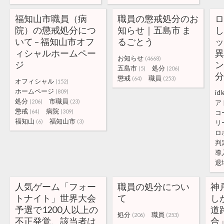
福知山市職員（病
職員の懲戒処分のお
院）の懲戒処分につ
知らせ｜五島市 ま
いて – 福知山市オフ
るごとう
ィシャルホームペー
お知らせ
(4668)
ジ
五島市
処分
(5)
(206)
分
懲戒
職員
(64)
(253)
オフィシャル
(152)
ホームページ
(809)
idl
処分
市職員
(206)
(23)
ア
懲戒
病院
(64)
(309)
コ
福知山
福知山市
(6)
(3)
リ
ロ
判
導
退
人気ゲーム「フォー
職員の処分につい
神
トナイト」世界大会
て
し
予選で1200人以上の
道
処分
職員
(206)
(253)
不正発覚、該当者は
合