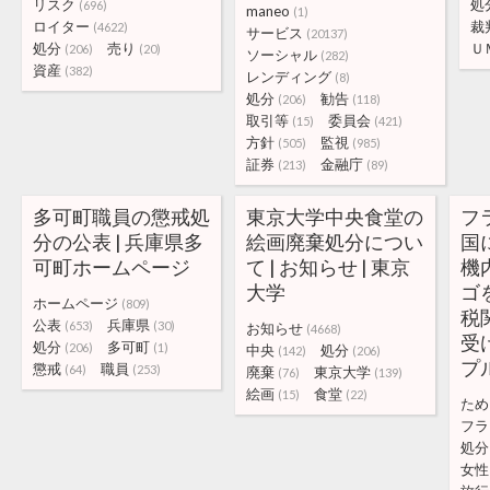
リスク
処
(696)
maneo
(1)
ロイター
裁
(4622)
サービス
(20137)
処分
売り
Ｕ
(206)
(20)
ソーシャル
(282)
資産
(382)
レンディング
(8)
処分
勧告
(206)
(118)
取引等
委員会
(15)
(421)
方針
監視
(505)
(985)
証券
金融庁
(213)
(89)
多可町職員の懲戒処
東京大学中央食堂の
フ
分の公表 | 兵庫県多
絵画廃棄処分につい
国
可町ホームページ
て | お知らせ | 東京
機
大学
ゴ
ホームページ
(809)
税
公表
兵庫県
(653)
(30)
お知らせ
(4668)
受け
処分
多可町
(206)
(1)
中央
処分
(142)
(206)
プ
懲戒
職員
(64)
(253)
廃棄
東京大学
(76)
(139)
絵画
食堂
(15)
(22)
ため
フラ
処分
女性