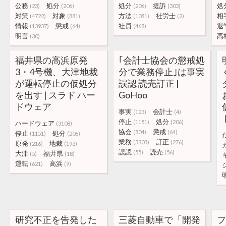
公務
処分
処分
提訴
処
(23)
(206)
(206)
(303)
対策
対象
方法
社労士
相
(4722)
(881)
(1081)
(2)
情報
懲戒
社員
退
(13937)
(64)
(468)
明言
高
(30)
福井県の高浜原発
｢会計士協会の懲戒処
3・4号機、大津地裁
分で業務停止｣は事実
が運転停止の仮処分
誤認 読売訂正 |
を出す | スラド ハー
GoHoo
ドウェア
事実
会計士
(123)
(4)
停止
処分
(1151)
(206)
ハードウェア
(3108)
協会
懲戒
(804)
(64)
停止
処分
(1151)
(206)
業務
訂正
(3303)
(276)
原発
地裁
(216)
(193)
誤認
読売
(55)
(56)
大津
福井県
(5)
(18)
運転
高浜
(621)
(9)
研究不正を告発した
三菱自動車で「開発