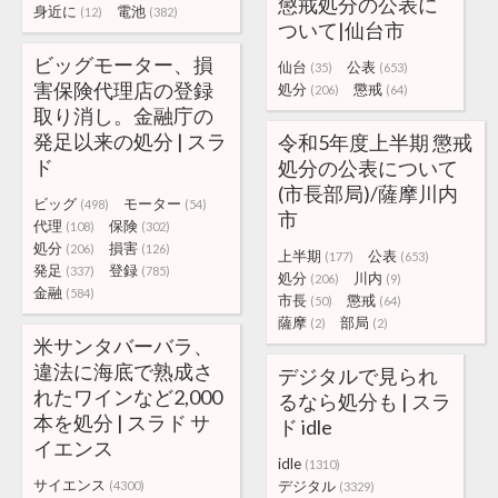
懲戒処分の公表に
身近に
電池
(12)
(382)
ついて|仙台市
ビッグモーター、損
仙台
公表
(35)
(653)
害保険代理店の登録
処分
懲戒
(206)
(64)
取り消し。金融庁の
発足以来の処分 | スラ
令和5年度上半期 懲戒
ド
処分の公表について
(市長部局)/薩摩川内
ビッグ
モーター
(498)
(54)
市
代理
保険
(108)
(302)
処分
損害
(206)
(126)
上半期
公表
(177)
(653)
発足
登録
(337)
(785)
処分
川内
(206)
(9)
金融
(584)
市長
懲戒
(50)
(64)
薩摩
部局
(2)
(2)
米サンタバーバラ、
違法に海底で熟成さ
デジタルで見られ
れたワインなど2,000
るなら処分も | スラ
本を処分 | スラド サ
ド idle
イエンス
idle
(1310)
サイエンス
デジタル
(4300)
(3329)