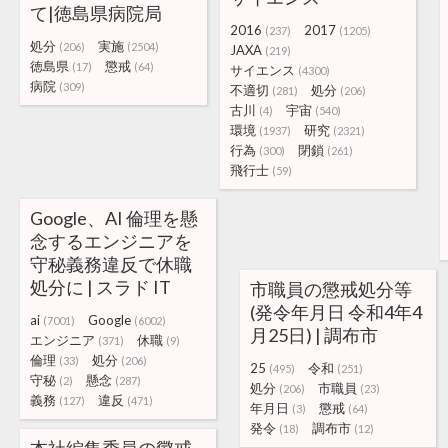
て|徳島県病院局
2016
2017
(237)
(1205)
処分
実施
(206)
(2504)
JAXA
(219)
徳島県
懲戒
(17)
(64)
サイエンス
(4300)
病院
(309)
不適切
処分
(281)
(206)
古川
宇宙
(4)
(540)
環境
研究
(1937)
(2321)
行為
閉鎖
(300)
(261)
飛行士
(59)
Google、AI 倫理を懸
念するエンジニアを
守秘義務違反で休職
処分に | スラド IT
市職員の懲戒処分等
(発令年月日 令和4年4
ai
Google
(7001)
(6002)
月25日) | 調布市
エンジニア
休職
(371)
(9)
倫理
処分
(33)
(206)
25
令和
(495)
(251)
守秘
懸念
(2)
(287)
処分
市職員
(206)
(23)
義務
違反
(127)
(471)
年月日
懲戒
(3)
(64)
発令
調布市
(18)
(12)