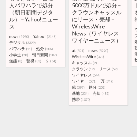
人パワハラで処分
5000万ドルで処分 –
（朝日新聞デジタ
クラウンキャッスル
ル） – Yahoo!ニュー
にリース・売却 –
ス
WirelessWire
News（ワイヤレス
news
Yahoo!
(5990)
(2148)
ワイヤーニュース）
デジタル
(3329)
パワハラ
処分
(11)
(206)
at
news
(521)
(5990)
小学生
朝日新聞
(58)
(187)
WirelessWire
(370)
無能
警視
２
(8)
(33)
(54)
キャッスル
(2)
クラウン
リース
(12)
(52)
ワイヤレス
(544)
ワイヤー
万
(571)
(749)
億
処分
(597)
(206)
基地
売却
(234)
(489)
携帯
(1070)