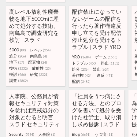
高レベル放射性廃棄
配信禁止になってい
物を地下5000mに埋
ないゲームの配信を
めて処分する技術、
行ったら著作権違反
南鳥島で調査研究を
申し立てを受け配信
検討 | スラド
停止処分を受けるト
ラブル | スラド YRO
5000
レベル
(80)
(254)
処分
南鳥島
(206)
(4)
YRO
ゲーム
(1684)
(1555)
地下
廃棄物
(57)
(24)
トラブル
停止
(450)
(1151)
技術
放射性
(3532)
(23)
処分
禁止
(206)
(624)
検討
研究
(966)
(2321)
著作権
違反
(424)
(471)
調査
(5802)
配信
(3489)
人事院、公務員が情
「社員をうつ病にさ
報セキュリティ対策
せる方法」とのブロ
を怠れば懲戒処分の
グを書いて処分を受
対象となると明言 |
けた社労士、取り消
スラド セキュリティ
し求め提訴 | スラド
提
Security
人事院
Blog
うつ病
た
(5984)
(1)
(6691)
(11)