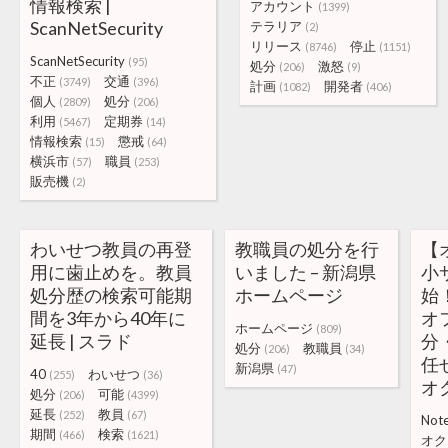
情報検索 |
アカウント
(1399)
ScanNetSecurity
テラリア
(2)
リリース
停止
(8746)
(1151)
ScanNetSecurity
(95)
処分
激怒
(206)
(9)
不正
交通
(3749)
(396)
計画
開発者
(1082)
(406)
個人
処分
(2809)
(206)
利用
定期券
(5467)
(14)
情報検索
懲戒
(15)
(64)
横浜市
職員
(57)
(253)
販売機
(2)
わいせつ教員の再登
教職員の処分を行
【
用に歯止めを。教員
いました – 新潟県
小
処分歴の検索可能期
ホームページ
始
間を3年から40年に
オ
ホームページ
(809)
延長 | スラド
分
処分
教職員
(206)
(34)
任
新潟県
(47)
40
わいせつ
(255)
(36)
オク
処分
可能
(206)
(4399)
延長
教員
(252)
(67)
Not
期間
検索
(466)
(1621)
オク