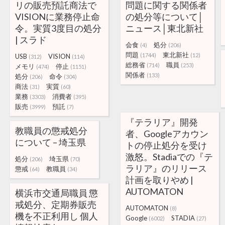
リの販売預託商法で
問題に関する関係者
VISIONに業務停止命
の処分等について│
令。実質3度目の処分
ニュース│東北新社
| スラド
会食
処分
(4)
(206)
問題
東北新社
(1744)
(12)
USB
VISION
(312)
(114)
総務省
職員
(714)
(253)
メモリ
停止
(474)
(1151)
関係者
(133)
処分
命令
(206)
(304)
商法
実質
(31)
(60)
業務
消費者
(3303)
(395)
販売
預託
(3999)
(7)
『テラリア』開発
教職員の懲戒処分
者、Googleアカウン
について – 埼玉県
トの停止処分を受け
激怒。Stadiaでの『テ
処分
埼玉県
(206)
(70)
ラリア』のリリース
懲戒
教職員
(64)
(34)
計画を取りやめ |
AUTOMATON
横浜市交通局職員 懲
戒処分、定期券販売
AUTOMATON
(8)
機を不正利用し 個人
Google
STADIA
(6002)
(27)