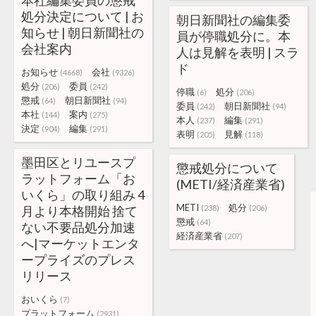
本社編集委員の懲戒
処分決定について | お
朝日新聞社の編集委
知らせ | 朝日新聞社の
員が停職処分に。本
会社案内
人は見解を表明 | スラ
ド
お知らせ
会社
(4668)
(9326)
処分
委員
(206)
(242)
停職
処分
(6)
(206)
懲戒
朝日新聞社
(64)
(94)
委員
朝日新聞社
(242)
(94)
本社
案内
(144)
(275)
本人
編集
(237)
(291)
決定
編集
(904)
(291)
表明
見解
(205)
(118)
墨田区とリユースプ
懲戒処分について
ラットフォーム「お
(METI/経済産業省)
いくら」の取り組み 4
METI
処分
月より本格開始 捨て
(238)
(206)
懲戒
(64)
ない不要品処分加速
経済産業省
(207)
へ|マーケットエンタ
ープライズのプレス
リリース
おいくら
(7)
プラットフォーム
(2931)