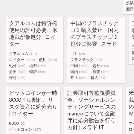
投稿
無断
クアルコムは特許権
中国のプラスチック
使用の許可必要、米
ゴミ輸入禁止、国内
地裁が仮処分 | ロイ
のプラスチックゴミ
ター
処分に影響 | スラド
クアルコム
ゴミ
(101)
(39)
ロイター
使用
プラスチック
(4622)
(2475)
(133)
処分
地裁
中国
処分
(206)
(193)
(2433)
(206)
必要
特許
国内
影響
(502)
(556)
(2059)
(1214)
許可
禁止
輸入
(186)
(624)
(81)
ビットコインが一時
証券取引等監視委員
8000ドル割れ、リ
会、ソーシャルレン
スク資産に処分売り
ディングサービスの
| ロイター
maneoについて金融
Ｍ
庁に処分勧告を行う
8000
マ
(32)
方針 | スラド IT
ビットコイン
ロ
(307)