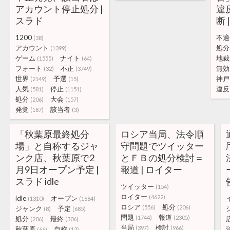
アカウント停止処分 |
違
スラド
断 
1200
不適
(38)
アカウント
処分
(1399)
ゲーム
ナイト
地裁
(1555)
(64)
フォート
不正
無効
(32)
(3749)
世界
予選
神戸
(2149)
(15)
人気
停止
違反
(581)
(1151)
処分
大会
(206)
(157)
発覚
該当者
(187)
(3)
「秋葉原最終処分
ロシア当局、法令順
場」と自称するジャ
守問題でツイッター
ンク店、秋葉原で2
とＦＢの処分検討＝
月9日オープン予定 |
報道 | ロイター
スラド idle
ツイッター
(154)
ロイター
(4622)
idle
オープン
(1310)
(1684)
ロシア
処分
(556)
(206)
ジャンク
予定
(8)
(685)
問題
報道
(1744)
(2305)
処分
最終
(206)
(306)
当局
検討
(397)
(966)
秋葉原
自称
(66)
(13)