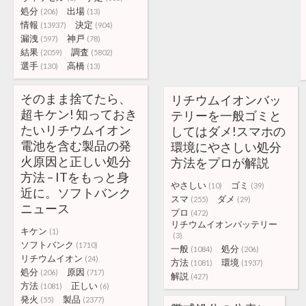
処分
出場
(206)
(13)
情報
決定
(13937)
(904)
漏洩
神戸
(597)
(78)
結果
調査
(2059)
(5802)
選手
高橋
(130)
(13)
そのまま捨てたら、
リチウムイオンバッ
超キケン! 知っておき
テリーを一般ゴミと
たいリチウムイオン
してはダメ!スマホの
電池を含む製品の発
環境にやさしい処分
火原因と正しい処分
方法をプロが解説
方法 – ITをもっと身
やさしい
ゴミ
(10)
(39)
近に。ソフトバンク
スマ
ダメ
(255)
(29)
ニュース
プロ
(472)
リチウムイオンバッテリー
キケン
(1)
(3)
ソフトバンク
(1710)
一般
処分
(1084)
(206)
リチウムイオン
(24)
方法
環境
(1081)
(1937)
処分
原因
(206)
(717)
解説
(427)
方法
正しい
(1081)
(6)
発火
製品
(55)
(2377)