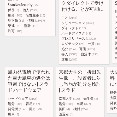
クダイレクトで受け
ScanNetSecurity
(95)
付けることが可能に
係長
個人
(8)
(2809)
S
処分
名古屋市
(206)
(18)
こと
(2148)
地下鉄
情報
(81)
(13937)
ソリューション
(3740)
懲戒
盗難
(64)
(113)
ダイレクト
(157)
許可
(186)
ハードディスク
(41)
プレスリリース
(19523)
ロジテック
一貫
(26)
(48)
処分
可能
(206)
(4399)
導入
自治体
(3683)
(293)
運用
(2487)
風力発電所で使われ
京都大学の「折田先
大
た巨大風車の処分は
生像」、設置者に対
料
容易ではない | スラ
し当局が処分を検討
に
ド ハードウェア
| スラド
処分
大阪
ハードウェア
京都大学
先生像
(3108)
(106)
(2)
発表
処分
容易
処分
当局
(206)
(147)
(206)
(397)
資料
発電所
風力
折田
検討
(104)
(73)
(4)
(966)
風車
設置者
(8)
(4)