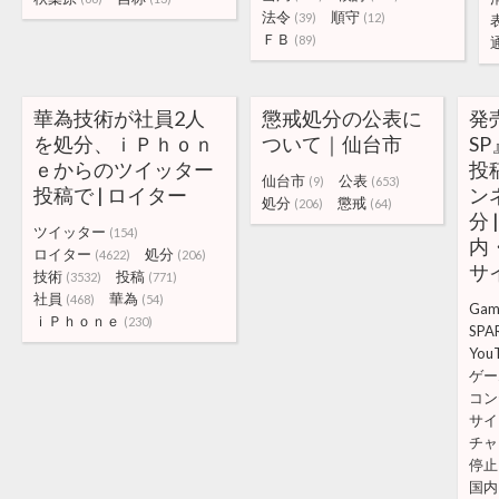
法令
順守
(39)
(12)
ＦＢ
(89)
華為技術が社員2人
懲戒処分の公表に
発
を処分、ｉＰｈｏｎ
ついて｜仙台市
S
ｅからのツイッター
投稿
仙台市
公表
(9)
(653)
投稿で | ロイター
ン
処分
懲戒
(206)
(64)
分 |
ツイッター
(154)
内
ロイター
処分
(4622)
(206)
サ
技術
投稿
(3532)
(771)
社員
華為
(468)
(54)
Gam
ｉＰｈｏｎｅ
(230)
SPA
You
ゲー
コン
サイ
チャ
停止
国内