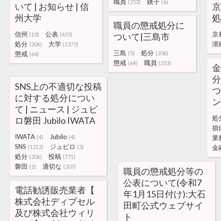
職員
銚子
(253)
(6)
いて | お知らせ | 信
京
州大学
処
職員の懲戒処分に
信州
公表
京
(10)
(653)
ついて|三島市
処分
大学
滞
(206)
(1375)
三島
処分
懲戒
(5)
(206)
(64)
懲戒
職員
(64)
(253)
金
分
SNS上の不適切な投稿
つ
に対する処分につい
ン
て | ニュース | ジュビ
処
ロ磐田 Jubilo IWATA
損
IWATA
Jubilo
(4)
(4)
業
SNS
ジュビロ
(1212)
(3)
金
処分
投稿
(206)
(771)
磐田
適切な
(3)
(207)
職員の懲戒処分等の
公表について(令和7
電話勧誘販売業者【
年1月15日付け):大石
株式会社ディプセル
田町公式ウェブサイ
及び株式会社ウィリ
ト