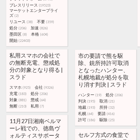
プレスリリース
(19523)
マーケットエンタープライ
ズ
(2)
リユース
不要
(38)
(359)
処分
加速
(206)
(826)
墨田区
本格
(8)
(604)
開始
(22403)
私用スマホの会社で
市の要請で熊を駆
の無断充電、懲戒処
除、銃所持許可取消
分の対象となり得る |
となったハンター、
スラド
札幌地裁が処分を取
り消す判決 | スラド
スマホ
会社
(925)
(9326)
充電
処分
(183)
(206)
ハンター
処分
(19)
(206)
対象
懲戒
(881)
(64)
判決
取消
(195)
(21)
無断
私用
(210)
(7)
地裁
所持
(193)
(32)
札幌
要請
(64)
(416)
許可
駆除
11月27日湘南ベルマ
(186)
(25)
ーレ戦での、徳島ヴ
セルフ方式の食堂で
ォルティスサポータ