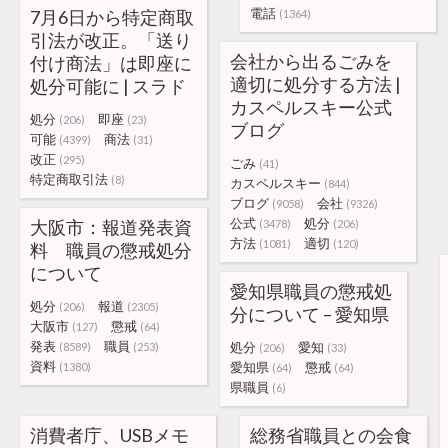
電話
7月6日から特定商取
(1364)
引法が改正。「送り
会社から出るごみを
付け商法」は即座に
適切に処分する方法 |
処分可能に | スラド
カスペルスキー公式
処分
即座
(206)
(23)
ブログ
可能
商法
(4399)
(31)
改正
(295)
ごみ
(41)
特定商取引法
(8)
カスペルスキー
(844)
ブログ
会社
(9058)
(9326)
公式
処分
大阪市：報道発表資
(3478)
(206)
方法
適切
(1081)
(120)
料 職員の懲戒処分
について
愛知県職員の懲戒処
処分
報道
(206)
(2305)
分について – 愛知県
大阪市
懲戒
(127)
(64)
発表
職員
処分
愛知
(8589)
(253)
(206)
(33)
資料
愛知県
懲戒
(1380)
(64)
(64)
県職員
(6)
消費者庁、USBメモ
総務省職員との会食