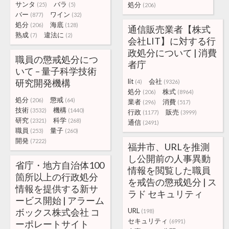
サンタ
バラ
処分
(25)
(5)
(206)
バー
ワイン
(877)
(32)
処分
海底
(206)
(128)
通信販売業者【株式
熟成
違法に
(7)
(2)
会社LIT】に対する行
政処分について | 消費
職員の懲戒処分につ
者庁
いて – 量子科学技術
研究開発機構
lit
会社
(4)
(9326)
処分
株式
(206)
(8964)
処分
懲戒
(206)
(64)
業者
消費
(296)
(517)
技術
機構
(3532)
(1440)
行政
販売
(1177)
(3999)
研究
科学
(2321)
(268)
通信
(2491)
職員
量子
(253)
(260)
開発
(7222)
福井市、URLを推測
し公開前の人事異動
省庁・地方自治体100
情報を閲覧した職員
箇所以上の行政処分
を戒告の懲戒処分 | ス
情報を提供する新サ
ラド セキュリティ
ービス開始 | アラーム
ボックス株式会社 コ
URL
(198)
セキュリティ
(6991)
ーポレートサイト