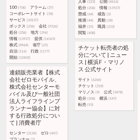
人事
公開
(223)
(4616)
100
アラーム
処分
情報
(706)
(37)
(206)
(13937)
コーポレートサイト
懲戒
戒告
(58)
(64)
(2)
サービス
推測
異動
(20137)
(44)
(28)
ボックス
会社
福井
職員
(236)
(9326)
(35)
(253)
処分
地方
閲覧
(206)
(296)
(408)
情報
提供
(13937)
(16565)
株式
省庁
(8964)
(25)
チケット転売者の処
自治
行政
(116)
(1177)
分について | ニュー
開始
(22403)
ス | 横浜F・マリノ
ス 公式サイト
連鎖販売業者【株式
会社ゼロモバイル、
サイト
(6266)
株式会社センターモ
チケット
(218)
マリノス
公式
(9)
(3478)
バイル及び一般社団
処分
横浜
(206)
(147)
法人ライフラインプ
転売
(93)
ランナー協会】に対
する行政処分につい
て | 消費者庁
センター
ゼロ
(2136)
(447)
プランナー
(7)