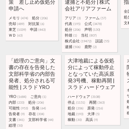
策 差し止め仮処分
逮捕と不処分 | 株式
指
申請へ
会社アリアファーム
全
処
メモリ
処分
アリア
ファーム
(474)
(206)
(3)
(57)
文
売却
対抗策
代表
公式
(489)
(6)
(195)
(3478)
東芝
申請
処分
声明
(1039)
(443)
(206)
(130)
ＷＤ
幹雄
当社
(63)
(1)
(807)
株式会社
誤認
(19472)
(55)
逮捕
鹿野
(506)
(2)
「総理のご意向」文
大津地裁による仮処
書の存在を告発した
分によって稼動停止
文部科学省の内部告
となっていた高浜原
発者、処分される可
発3号機、稼動再開 |
能性 | スラド YRO
スラド ハードウェア
YRO
ご意向
ハードウェア
(1684)
(1)
(3108)
内部
処分
停止
再開
(233)
(206)
(1151)
(363)
可能性
告発
処分
原発
(953)
(64)
(206)
(216)
告発者
存在
地裁
大津
(9)
(304)
(193)
(5)
文書
文部科学省
稼動
高浜
(341)
(44)
(30)
(9)
総理
(50)