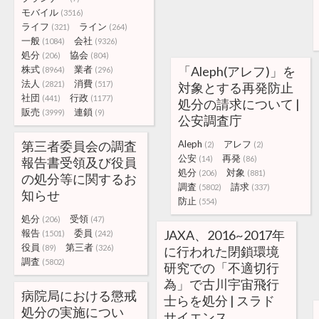
モバイル
(3516)
ライフ
ライン
(321)
(264)
一般
会社
(1084)
(9326)
処分
協会
(206)
(804)
株式
業者
「Aleph(アレフ)」を
(8964)
(296)
法人
消費
(2821)
(517)
対象とする再発防止
社団
行政
(441)
(1177)
処分の請求について |
販売
連鎖
(3999)
(9)
公安調査庁
第三者委員会の調査
Aleph
アレフ
(2)
(2)
公安
再発
(14)
(86)
報告書受領及び役員
処分
対象
(206)
(881)
の処分等に関するお
調査
請求
(5802)
(337)
知らせ
防止
(554)
処分
受領
(206)
(47)
報告
委員
JAXA、2016~2017年
(1501)
(242)
役員
第三者
(89)
(326)
に行われた閉鎖環境
調査
(5802)
研究での「不適切行
為」で古川宇宙飛行
病院局における懲戒
士らを処分 | スラド
処分の実施につい
サイエンス