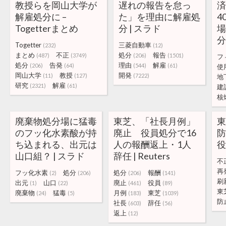
教授らを岡山大学が
遅れの報告を怠っ
解雇処分に –
た」を理由に解雇処
4
Togetterまとめ
分 | スラド
分
Togetter
三菱自動車
(232)
(12)
まとめ
不正
処分
報告
(487)
(3749)
(206)
(1501)
フ
処分
告発
理由
解雇
(206)
(64)
(544)
(61)
使
岡山大学
教授
開発
(11)
(127)
(7222)
地
研究
解雇
(2321)
(61)
建
核
廃棄物処分場に猛毒
東芝、「社長月例」
のフッ化水素酸が持
廃止 役員処分で16
ち込まれる、出元は
人の報酬返上・1人
役
山口組？ | スラド
辞任 | Reuters
不
再
フッ化水素
処分
処分
報酬
(2)
(206)
(206)
(141)
刷
出元
山口
廃止
役員
(1)
(22)
(461)
(89)
東
廃棄物
猛毒
月例
東芝
(24)
(5)
(183)
(1039)
防
社長
辞任
(603)
(56)
返上
(12)