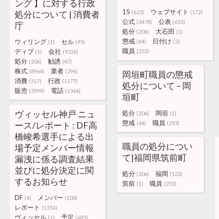
ング 】に対する行政
15
ウェブサイト
処分について | 消費者
(623)
(172)
公式
公表
(3478)
(653)
庁
処分
大石田
(206)
(1)
懲戒
日付け
ウィリング
セル
(64)
(2)
(1)
(95)
職員
ディプ
会社
(253)
(1)
(9326)
処分
勧誘
(206)
(47)
株式
業者
(8964)
(296)
岡垣町職員の懲戒
消費
行政
(517)
(1177)
処分について – 岡
販売
電話
(3999)
(1364)
垣町
ヴィッセル神戸 ニュ
処分
岡垣
(206)
(1)
懲戒
職員
ース/レポート : DF高
(64)
(253)
橋峻希選手による出
職員の処分につい
場予定メンバー情報
て|福岡県筑前町
漏洩に係る調査結果
並びに処分決定に関
処分
福岡
(206)
(123)
するお知らせ
筑前
職員
(1)
(253)
DF
メンバー
(4)
(100)
レポート
(1354)
ヴィッセル
予定
(1)
(685)