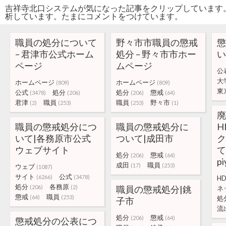
吉祥寺北口システムが気になった記事をクリップしています
析しています。たまにコメントをつけています。
職員の処分について
野々市市職員の懲戒
懲
– 君津市公式ホーム
処分 – 野々市市ホー
い
ページ
ムページ
公
大
ホームページ
ホームページ
(809)
(809)
東
公式
処分
処分
懲戒
(3478)
(206)
(206)
(64)
君津
職員
職員
野々市
(2)
(253)
(253)
(1)
廃
職員の懲戒処分につ
職員の懲戒処分に
H
いて|各務原市公式
ついて|成田市
ク
ウェブサイト
て
処分
懲戒
(206)
(64)
pi
成田
職員
(17)
(253)
ウェブ
(1087)
サイト
公式
(6266)
(3478)
H
処分
各務原
(206)
(2)
職員の懲戒処分|銚
ネ
懲戒
職員
(64)
(253)
処
子市
流
処分
懲戒
(206)
(64)
懲戒処分の公表につ