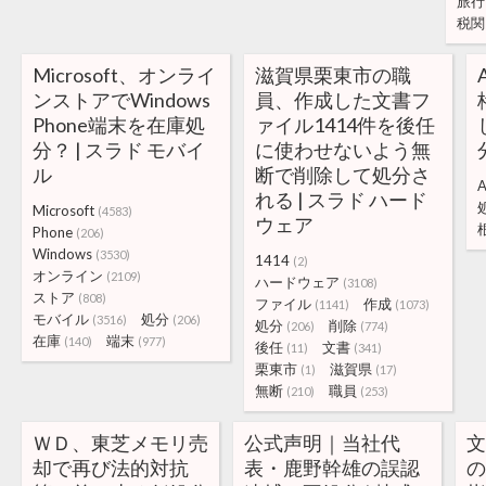
旅行
税関
Microsoft、オンライ
滋賀県栗東市の職
ンストアでWindows
員、作成した文書フ
Phone端末を在庫処
ァイル1414件を後任
分？ | スラド モバイ
に使わせないよう無
ル
断で削除して処分さ
A
れる | スラド ハード
Microsoft
(4583)
ウェア
Phone
(206)
Windows
(3530)
1414
(2)
オンライン
(2109)
ハードウェア
(3108)
ストア
(808)
ファイル
作成
(1141)
(1073)
モバイル
処分
(3516)
(206)
処分
削除
(206)
(774)
在庫
端末
(140)
(977)
後任
文書
(11)
(341)
栗東市
滋賀県
(1)
(17)
無断
職員
(210)
(253)
ＷＤ、東芝メモリ売
公式声明｜当社代
却で再び法的対抗
表・鹿野幹雄の誤認