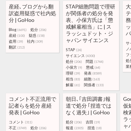
産経､ブログから翻
STAP細胞問題で理研
訳盗用疑惑で社内処
が関係者の処分を発
分 | GoHoo
表、小保方氏は「懲
務
戒解雇相当」に | ス
Blog
処分
(6691)
(206)
ラッシュドット・ジ
パ
産経
疑惑
(100)
(158)
ャパン サイエンス
盗用
社内
(39)
(309)
サ
翻訳
(212)
ノ
STAP
(24)
フ
サイエンス
(4300)
処
処分
問題
(206)
(1744)
業
小保方
懲戒
(9)
(64)
理研
発表
(39)
(8589)
相当
細胞
(83)
(163)
解雇
関係者
(61)
(133)
コメント不正流用で
朝日､｢吉田調書｣報
G
記者らを処分 産経
道で処分 ｢捏造では
仮
発表 | GoHoo
なく過失｣ | GoHoo
検
ラ
コメント
処分
吉田
(311)
(206)
(19)
ャパ
不正
処分
報道
捏造
(3749)
(206)
(2305)
(18)