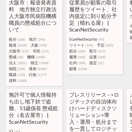
大阪市：報道発表資
従業員が顧客の取引
料 地方独立行政法
履歴をツイート、社
人大阪市民病院機構
内規定に則り処分予
職員の懲戒処分につ
定（晴れる屋） |
いて
ScanNetSecurity
処分
地方
ScanNetSecurity
(206)
(296)
(95)
報道
大阪
ツイート
予定
(2305)
(478)
(376)
(685)
大阪市
市民
処分
取引
(127)
(116)
(206)
(672)
懲戒
機構
履歴
従業
(64)
(1440)
(183)
(454)
法人
独立
社内
規定
(2821)
(1018)
(309)
(61)
病院
発表
顧客
(309)
(8589)
(1234)
職員
行政
(253)
(1177)
資料
(1380)
無許可で個人情報持
プレスリリース – >ロ
ち出し地下鉄で盗
ジテックの自治体向
難、51歳係長 懲戒処
けハードディスクソ
分（名古屋市） |
リューション>導
ScanNetSecurity
入・運用・処分まで
を一貫してロジテッ
51
(40)