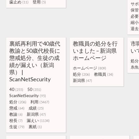
歯止め
登用
(11)
(5)
サポ
保管
必要
縮小
退去
裏紙再利用で40歳代
教職員の処分を行
市
教諭と50歳代校長に
いました – 新潟県
い
懲戒処分、生徒の成
ホームページ
処分
績が漏えい（新潟
糸魚
ホームページ
(809)
県） |
処分
教職員
(206)
(34)
ScanNetSecurity
新潟県
(47)
40
50
(255)
(351)
ScanNetSecurity
(95)
処分
利用
(206)
(5467)
懲戒
成績
(64)
(25)
教諭
新潟県
(6)
(47)
校長
漏えい
(7)
(1134)
生徒
裏紙
(79)
(1)