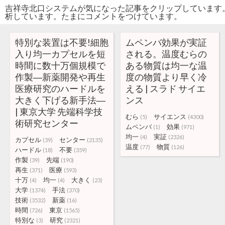
吉祥寺北口システムが気になった記事をクリップしています
析しています。たまにコメントをつけています。
特別な装置は不要!細胞
ムペンバ効果が実証
入り均一カプセルを短
される。温度むらの
時間に数十万個規模で
ある物質は均一な温
作製―新薬開発や再生
度の物質より早く冷
医療研究のハードルを
える | スラド サイエ
大きく下げる新手法―
ンス
| 東京大学 先端科学技
むら
サイエンス
(5)
(4300)
術研究センター
ムペンバ
効果
(1)
(971)
均一
実証
(4)
(2326)
カプセル
センター
(39)
(2135)
温度
物質
(77)
(126)
ハードル
不要
(18)
(359)
作製
先端
(39)
(190)
再生
医療
(371)
(593)
十万
均一
大きく
(4)
(4)
(23)
大学
手法
(1374)
(370)
技術
新薬
(3532)
(16)
時間
東京
(726)
(1565)
特別な
研究
(3)
(2321)