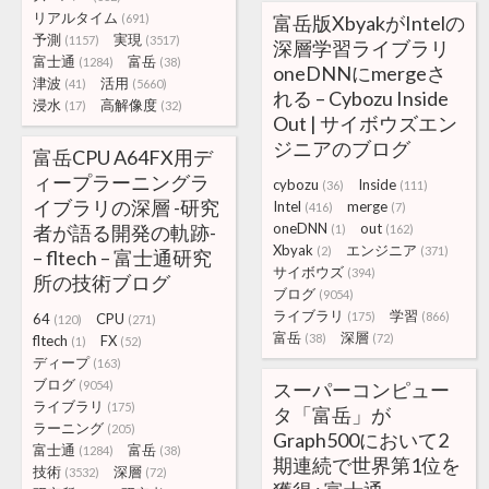
リアルタイム
(691)
富岳版XbyakがIntelの
予測
実現
(1157)
(3517)
深層学習ライブラリ
富士通
富岳
(1284)
(38)
oneDNNにmergeさ
津波
活用
(41)
(5660)
れる – Cybozu Inside
浸水
高解像度
(17)
(32)
Out | サイボウズエン
ジニアのブログ
富岳CPU A64FX用デ
ィープラーニングラ
cybozu
Inside
(36)
(111)
イブラリの深層 -研究
Intel
merge
(416)
(7)
oneDNN
out
者が語る開発の軌跡-
(1)
(162)
Xbyak
エンジニア
(2)
(371)
– fltech – 富士通研究
サイボウズ
(394)
所の技術ブログ
ブログ
(9054)
ライブラリ
学習
(175)
(866)
64
CPU
(120)
(271)
富岳
深層
(38)
(72)
fltech
FX
(1)
(52)
ディープ
(163)
ブログ
(9054)
スーパーコンピュー
ライブラリ
(175)
タ「富岳」が
ラーニング
(205)
Graph500において2
富士通
富岳
(1284)
(38)
期連続で世界第1位を
技術
深層
(3532)
(72)