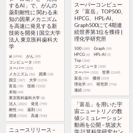
スーパーコンピュー
するAI」で、がんの
タ「富岳」TOP500、
薬剤耐性に 関わる未
HPCG、HPL-AI、
知の因果メカニズム
Graph500にて4期連
を高速に発見する新
続世界第1位を獲得 |
技術を開発 | 国立大学
理化学研究所
法人 東京医科歯科大
学
500
Graph
(289)
(39)
HPCG
HPL-AI
(6)
(5)
ai
がん
(6994)
(89)
Top
(266)
コンピュータ
(309)
コンピュータ
(309)
スーパー
(332)
スーパー
世界
(332)
(2149)
メカニズム
因果
(86)
(18)
富岳
獲得
(38)
(319)
国立
大学
(347)
(1374)
理化学
研究所
(87)
(756)
富岳
技術
(38)
(3532)
連続
(296)
未知
(44)
東京医科歯科大学
(8)
「富岳」を用いた宇
法人
発見
(2821)
(795)
耐性
薬剤
(46)
(26)
宙ニュートリノの数
開発
高速
(7222)
(900)
値シミュレーション
動画を公開 – 筑波大
ニュースリリース –
学 計算科学研究セン