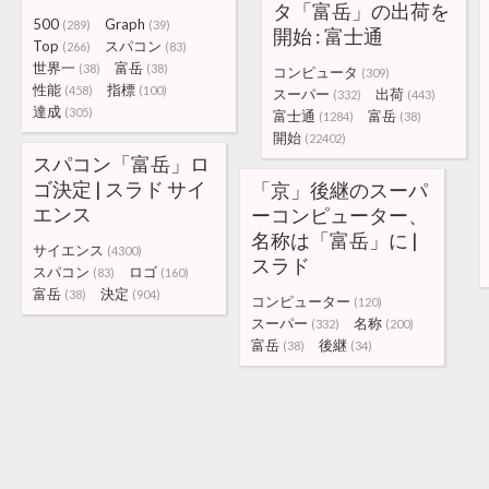
タ「富岳」の出荷を
500
Graph
(289)
(39)
開始 : 富士通
Top
スパコン
(266)
(83)
世界一
富岳
(38)
(38)
コンピュータ
(309)
性能
指標
(458)
(100)
スーパー
出荷
(332)
(443)
達成
(305)
富士通
富岳
(1284)
(38)
開始
(22402)
スパコン「富岳」ロ
ゴ決定 | スラド サイ
「京」後継のスーパ
エンス
ーコンピューター、
名称は「富岳」に |
サイエンス
(4300)
スラド
スパコン
ロゴ
(83)
(160)
富岳
決定
(38)
(904)
コンピューター
(120)
スーパー
名称
(332)
(200)
富岳
後継
(38)
(34)