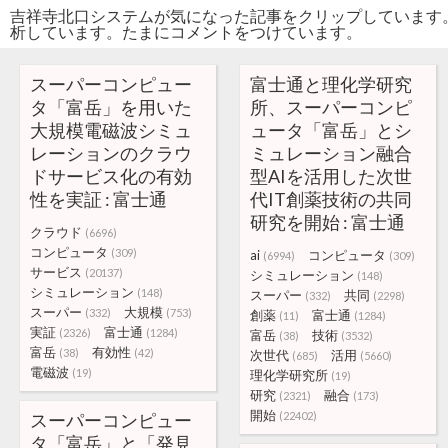
吉祥寺北口システムが気になった記事をクリップしています
析しています。たまにコメントをつけています。
スーパーコンピュー
富士通と理化学研究
タ「富岳」を用いた
所、スーパーコンピ
大規模電磁波シミュ
ュータ「富岳」とシ
レーションのクラウ
ミュレーション融合
ドサービス化の有効
型AIを活用した次世
性を実証 : 富士通
代IT創薬技術の共同
研究を開始 : 富士通
クラウド
(6696)
コンピュータ
(309)
ai
コンピュータ
(6994)
(309)
サービス
(20137)
シミュレーション
(148)
シミュレーション
(148)
スーパー
共同
(332)
(2298)
スーパー
大規模
(332)
(753)
創薬
富士通
(11)
(1284)
実証
富士通
(2326)
(1284)
富岳
技術
(38)
(3532)
富岳
有効性
(38)
(42)
次世代
活用
(685)
(5660)
電磁波
(19)
理化学研究所
(19)
研究
融合
(2321)
(173)
開始
スーパーコンピュー
(22402)
タ「富岳」と「発見