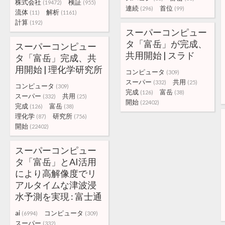
株式会社
検証
(19472)
(955)
連続
首位
(296)
(99)
流体
解析
(11)
(1161)
計算
(192)
スーパーコンピュー
タ「富岳」が完成、
スーパーコンピュー
共用開始 | スラド
タ「富岳」完成、共
用開始 | 理化学研究所
コンピュータ
(309)
スーパー
共用
(332)
(25)
コンピュータ
(309)
完成
富岳
(126)
(38)
スーパー
共用
(332)
(25)
開始
(22402)
完成
富岳
(126)
(38)
理化学
研究所
(87)
(756)
開始
(22402)
スーパーコンピュー
タ「富岳」とAI活用
により高解像度でリ
アルタイムな津波浸
水予測を実現 : 富士通
ai
コンピュータ
(6994)
(309)
スーパー
(332)