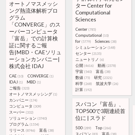
オートノマスメッシ
ター Center for
ング熱流体解析プロ
Computational
グラム
Sciences
「CONVERGE」のス
Center
(785)
ーパーコンピュータ
Computational
(10)
「富岳」での計算検
for
Sciences
(5779)
(38)
証に関するご報
シミュレーション
(148)
告|MBD・CAEソリュ
センター
(2135)
ーションカンパニー|
ニュートリノ
(6)
株式会社 IDAJ
公開
動画
(4616)
(2378)
宇宙
富岳
(540)
(38)
CAE
CONVERGE
(10)
(1)
数値
研究
(75)
(2321)
IDAJ
MBD
(1)
(1)
科学
筑波大学
(268)
(26)
ご報告
(323)
計算
(192)
オートノマスメッシング
(1)
カンパニー
(174)
スパコン『富岳』、
コンピュータ
(309)
TOP500で3期連続首
スーパー
(332)
位に | スラド
ソリューション
(3740)
プログラム
(1554)
500
Top
(289)
(266)
リリース
富岳
(8746)
(38)
スパコン
富岳
(83)
(38)