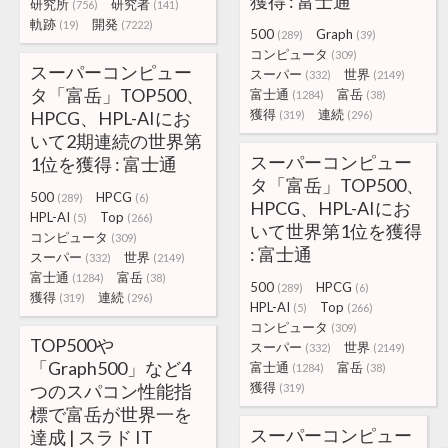
獲得 : 富士通
研究所
研究者
(756)
(141)
軌跡
開発
(19)
(7222)
500
Graph
(289)
(39)
コンピュータ
(309)
スーパーコンピュー
スーパー
世界
(332)
(2149)
タ「富岳」TOP500、
富士通
富岳
(1284)
(38)
獲得
連続
HPCG、HPL-AIにお
(319)
(296)
いて2期連続の世界第
スーパーコンピュー
1位を獲得 : 富士通
タ「富岳」TOP500、
500
HPCG
(289)
(6)
HPCG、HPL-AIにお
HPL-AI
Top
(5)
(266)
いて世界第1位を獲得
コンピュータ
(309)
: 富士通
スーパー
世界
(332)
(2149)
富士通
富岳
(1284)
(38)
500
HPCG
(289)
(6)
獲得
連続
(319)
(296)
HPL-AI
Top
(5)
(266)
コンピュータ
(309)
TOP500や
スーパー
世界
(332)
(2149)
「Graph500」など4
富士通
富岳
(1284)
(38)
獲得
つのスパコン性能指
(319)
標で富岳が世界一を
スーパーコンピュー
達成 | スラド IT