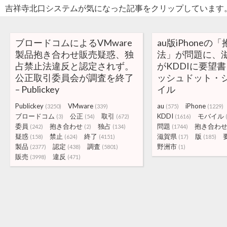
吉祥寺北口システムが気になった記事をクリップしています
ブロードコムによるVMware
au版iPhone
製品抱き合わせ販売疑惑、独
法」が問題に、
占禁止法違反と認定されず。
がKDDIに要望書
公正取引委員会が調査を終了
ッシュドット・ジ
– Publickey
イル
Publickey
VMware
au
iPhone
(3250)
(339)
(575)
(1229)
ブロードコム
公正
取引
KDDI
モバイル
(3)
(54)
(672)
(1616)
委員
抱き合わせ
独占
問題
抱き合わ
(242)
(2)
(134)
(1744)
疑惑
禁止
終了
滋賀県
版
(158)
(624)
(4151)
(17)
(185)
製品
認定
調査
野洲市
(2377)
(438)
(5801)
(1)
販売
違反
(3998)
(471)