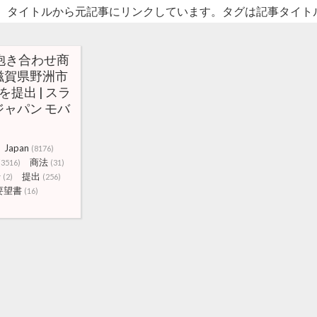
。タイトルから元記事にリンクしています。タグは記事タイト
の「抱き合わせ商
滋賀県野洲市
を提出 | スラ
ャパン モバ
Japan
(8176)
商法
(3516)
(31)
せ
提出
(2)
(256)
要望書
(16)