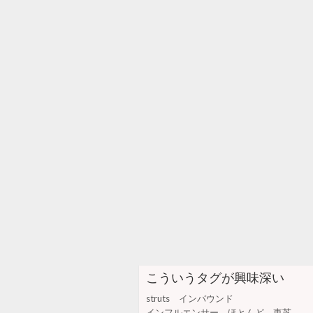
こういうタグが興味深い
struts
インバウンド
インフルエンサー
ほとんど
東芝