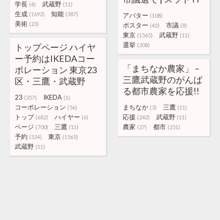
学長
武蔵野
(4)
(11)
生成
知能
(1692)
(387)
アバター
(108)
美術
(23)
ポスター
市議
(42)
(8)
東京
武蔵野
(1565)
(11)
選挙
トップページ ハイヤ
(208)
ー予約はIKEDAコー
「まちなか農家」 –
ポレーション 東京23
三鷹武蔵野のがんば
区・三鷹・武蔵野
る都市農家を応援!!
23
IKEDA
(357)
(1)
コーポレーション
まちなか
三鷹
(56)
(3)
(11)
トップ
ハイヤー
応援
武蔵野
(682)
(6)
(242)
(11)
ページ
三鷹
農家
都市
(700)
(11)
(27)
(251)
予約
東京
(524)
(1565)
武蔵野
(11)