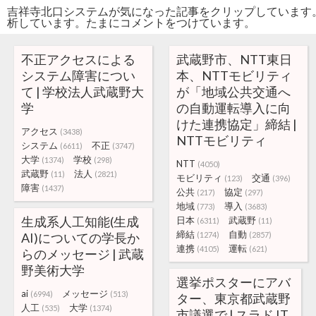
吉祥寺北口システムが気になった記事をクリップしています
析しています。たまにコメントをつけています。
不正アクセスによる
武蔵野市、NTT東日
システム障害につい
本、NTTモビリティ
て | 学校法人武蔵野大
が「地域公共交通へ
学
の自動運転導入に向
けた連携協定」締結 |
アクセス
(3438)
NTTモビリティ
システム
不正
(6611)
(3747)
大学
学校
(1374)
(298)
NTT
(4050)
武蔵野
法人
(11)
(2821)
モビリティ
交通
(123)
(396)
障害
(1437)
公共
協定
(217)
(297)
地域
導入
(773)
(3683)
生成系人工知能(生成
日本
武蔵野
(6311)
(11)
締結
自動
AI)についての学長か
(1274)
(2857)
連携
運転
(4105)
(621)
らのメッセージ | 武蔵
野美術大学
選挙ポスターにアバ
ai
メッセージ
(6994)
(513)
ター、東京都武蔵野
人工
大学
(535)
(1374)
市議選で | スラド IT