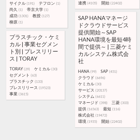
連携
開始
サイクル
テフロン
(4105)
(22402)
(191)
(1)
尚久
帝京大学
(1)
(1)
成功
教授
(1301)
(127)
SAP HANAマネージ
柳原
(1)
ドクラウドサービス
提供開始～SAP
プラスチック・ケミ
HANA環境を最短4時
カル | 事業セグメン
間で提供～ | 三菱ケミ
ト別 | プレスリリー
カルシステム株式会
ス | TORAY
社
TORAY
ケミカル
(29)
(30)
HANA
SAP
(99)
(451)
セグメント
(63)
クラウド
(6696)
プラスチック
(133)
ケミカル
(30)
プレスリリース
(19523)
サービス
(20137)
事業
(3615)
システム
(6611)
マネージド
三菱
(398)
(303)
提供
最短
(16563)
(116)
株式会社
(19472)
環境
開始
(1935)
(22402)