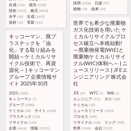
採用
日産
(1406)
(97)
合成
成功
(154)
(1301)
植物
由来
(78)
(90)
技術
株式
(3532)
(8960)
水平
生成
(30)
(1692)
世界でも希少な廃棄物
資材
革新
(33)
(162)
ガス化技術を用いた ケ
キッコーマン、廃プ
ミカルリサイクルプロ
ラスチックを「油
セス確立へ本格始動!
化」する取り組みを
～廃棄物発電(WtE)と
開始～ケミカルリサ
廃棄物ケミカルリサイ
イクル技術で、再資
クル(WtC)体制へ～ | ニ
源化～ | キッコーマン
ュースリリース | JFEエ
グループ 企業情報サ
ンジニアリング 株式会
イト 2025年10月
社
2025
JFE
WTC
WtE
(1083)
(47)
(2)
(1)
キッコーマン
エンジニア
ガス
(7)
(371)
(188)
グループ
ケミカル
(2980)
(30)
ケミカル
サイト
ニュースリリース
(30)
(6260)
(1023)
プラスチック
プロセス
(133)
(409)
リサイクル
リサイクル
リング
(160)
(160)
(200)
企業
情報
世界
会社
(6616)
(13931)
(2149)
(9322)