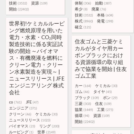
技術
資源
体制
始動
(3532)
(109)
(306)
(387)
開始
希少
廃棄
(22402)
(8)
(76)
技術
本格
(3532)
(604)
株式
発電
(8960)
(298)
世界初!ケミカルルーピ
確立
(121)
ング燃焼原理を用いた
電力・水素・CO₂同時
住友ゴムと三菱ケミ
製造技術に係る実証試
カルがタイヤ用カー
験の開始 ～バイオマ
ボンブラックにおけ
ス・有機廃液を燃料に
る資源循環の取り組
クリーン電力・クリー
みで協業を開始 | 住友
ン水素製造を実現～ |
ゴム工業
ニュースリリース | JFE
エンジニアリング 株式
カー
ケミカル
(164)
(30)
会社
ゴム
タイヤ
(46)
(45)
ブラック
ボン
(109)
(29)
co
JFE
(761)
(47)
三菱
住友
(303)
(109)
エンジニア
(371)
協業
工業
(1449)
(275)
クリーン
ケミカル
(46)
(30)
循環
資源
(94)
(109)
ニュースリリース
(1023)
開始
(22402)
バイオマス
リング
(23)
(200)
ルーピング
世界
(1)
(2149)