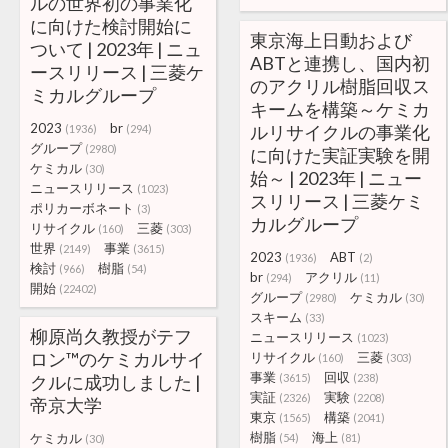
ルの世界初の事業化
に向けた検討開始に
東京海上日動および
ついて | 2023年 | ニュ
ABTと連携し、国内初
ースリリース | 三菱ケ
のアクリル樹脂回収ス
ミカルグループ
キームを構築～ケミカ
2023
br
ルリサイクルの事業化
(1936)
(294)
グループ
(2980)
に向けた実証実験を開
ケミカル
(30)
始～ | 2023年 | ニュー
ニュースリリース
(1023)
スリリース | 三菱ケミ
ポリカーボネート
(3)
カルグループ
リサイクル
三菱
(160)
(303)
世界
事業
(2149)
(3615)
2023
ABT
(1936)
(2)
検討
樹脂
(966)
(54)
br
アクリル
(294)
(11)
開始
(22402)
グループ
ケミカル
(2980)
(30)
スキーム
(33)
柳原尚久教授がテフ
ニュースリリース
(1023)
ロン™のケミカルサイ
リサイクル
三菱
(160)
(303)
事業
回収
クルに成功しました |
(3615)
(238)
実証
実験
(2326)
(2208)
帝京大学
東京
構築
(1565)
(2041)
樹脂
海上
ケミカル
(54)
(81)
(30)