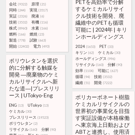
PETを高効率で分解
会社
原理
(9322)
(21)
するケミカルリサイ
同時
実現
(244)
(3517)
クル技術を開発、廃
実証
廃液
(2326)
(6)
繊維中のPETも循環
技術
有機
(3532)
(116)
株式
水素
(8960)
(166)
可能に | 2024年 | キリ
燃料
燃焼
(166)
(23)
ンホールディングス
製造
試験
(778)
(663)
開始
電力
2024
PET
(22402)
(493)
(1653)
(33)
キリン
ケミカル
(62)
(30)
ホールディングス
(996)
ポリウレタンを選択
リサイクル
分解
(160)
(90)
的に分解する触媒を
効率
可能に
(1104)
(627)
開発 ―廃棄物のケミ
循環
技術
(94)
(3532)
カルリサイクルへ新
繊維
開発
(51)
(7222)
たな道―|プレスリリ
ース | UTokyo-Eng
ポリカーボネート樹脂
ケミカルリサイクルの
ENG
UTokyo
(13)
(13)
世界初の事業化を目指
ケミカル
(30)
す実証設備が本格稼働
プレスリリース
(19523)
ポリウレタン
(2)
へ東京海上日動および
リサイクル
分解
(160)
(90)
ABTと連携し、使用済