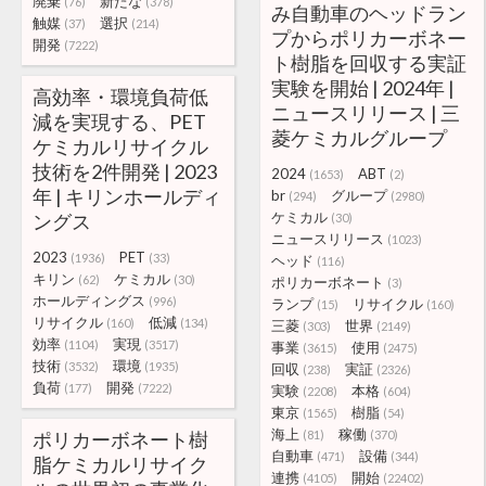
廃棄
新たな
(76)
(378)
み自動車のヘッドラン
触媒
選択
(37)
(214)
プからポリカーボネー
開発
(7222)
ト樹脂を回収する実証
実験を開始 | 2024年 |
高効率・環境負荷低
ニュースリリース | 三
減を実現する、PET
菱ケミカルグループ
ケミカルリサイクル
技術を2件開発 | 2023
2024
ABT
(1653)
(2)
年 | キリンホールディ
br
グループ
(294)
(2980)
ケミカル
ングス
(30)
ニュースリリース
(1023)
2023
PET
(1936)
(33)
ヘッド
(116)
キリン
ケミカル
(62)
(30)
ポリカーボネート
(3)
ホールディングス
(996)
ランプ
リサイクル
(15)
(160)
リサイクル
低減
(160)
(134)
三菱
世界
(303)
(2149)
効率
実現
(1104)
(3517)
事業
使用
(3615)
(2475)
技術
環境
(3532)
(1935)
回収
実証
(238)
(2326)
負荷
開発
(177)
(7222)
実験
本格
(2208)
(604)
東京
樹脂
(1565)
(54)
海上
稼働
ポリカーボネート樹
(81)
(370)
自動車
設備
(471)
(344)
脂ケミカルリサイク
連携
開始
(4105)
(22402)