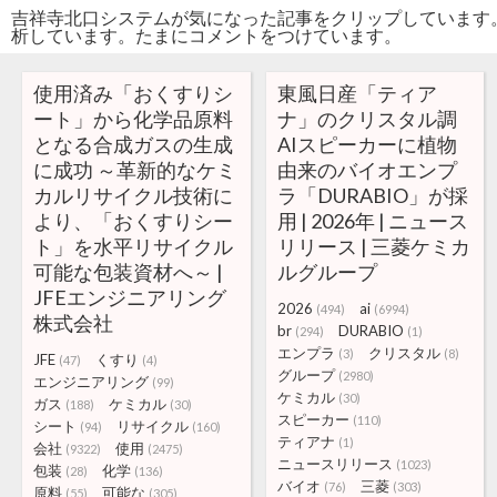
吉祥寺北口システムが気になった記事をクリップしています
析しています。たまにコメントをつけています。
使用済み「おくすりシ
東風日産「ティア
ート」から化学品原料
ナ」のクリスタル調
となる合成ガスの生成
AIスピーカーに植物
に成功 ～革新的なケミ
由来のバイオエンプ
カルリサイクル技術に
ラ「DURABIO」が採
より、「おくすりシー
用 | 2026年 | ニュース
ト」を水平リサイクル
リリース | 三菱ケミカ
可能な包装資材へ～ |
ルグループ
JFEエンジニアリング
2026
ai
(494)
(6994)
株式会社
br
DURABIO
(294)
(1)
エンプラ
クリスタル
(3)
(8)
JFE
くすり
(47)
(4)
グループ
(2980)
エンジニアリング
(99)
ケミカル
(30)
ガス
ケミカル
(188)
(30)
スピーカー
(110)
シート
リサイクル
(94)
(160)
ティアナ
(1)
会社
使用
(9322)
(2475)
ニュースリリース
(1023)
包装
化学
(28)
(136)
バイオ
三菱
(76)
(303)
原料
可能な
(55)
(305)