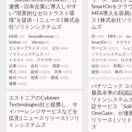
連携 – 日本企業に導入しやす
SmartOnをク
い”現実的なゼロトラスト環
MFA導入を容易に 
境”を提供 – | ニュース | 株式会
ス | 株式会社ソ
社ソリトンシステムズ
ムズ
SASE
SecureBrowser
ID
MFA
no
(49)
(2)
(599)
(34)
Soliton
Verona
SmartOn
クラウド
(19)
(8)
(5)
エンタープライズ
ゼロ
サービス
シェ
(509)
(446)
(20137)
ソリトンシステムズ
ソリトンシステムズ
(17)
(17
トラスト
ブラウザ
リリース
ログ
(304)
(524)
(8746)
企業
会社
国産
会社
容易に
(6616)
(9322)
(225)
(9322)
(51)
導入
提供
日本
提供
株式
(3683)
(16563)
(6311)
(16563)
(8960
株式
現実
環境
(8960)
(107)
(1935)
連携
(4105)
パナソニック コ
最⾼⽔準の顔認
エストニアのCybexer
リトンシステム
Technologies社と提携し、 サ
証サービス「Solit
イバーレンジサービスなどを
OneGate」が連
拡充 | ニュースリリース | ソリ
リリース | ソリ
トンシステムズ
ズ