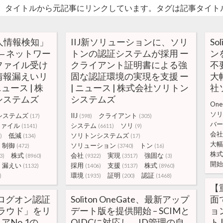
。タイトルから元記事にリンクしています。タグは記事タイト
「個人情報検知」
IIJ新ソリューションに、ソリ
So
― ネットワー
トンの認証システムが採用 ー
ン
ファイル受け
クライアント証明書による強
不
情報漏えいリ
固な認証環境の実現を支援 ー
大幅
ュース | 株
| ニュース | 株式会社ソリトン
社
システムズ
システムズ
One
ソリ
システムズ
IIJ
クライアント
(17)
(598)
(305)
バー
ファイル
システム
ソリ
(1141)
(6611)
(9)
会社
低減
ソリトンシステムズ
)
(134)
(17)
大幅
制御
ソリューション
トン
(472)
(3740)
(16)
株式
株式
会社
実現
強固な
3)
(8960)
(9322)
(3517)
(3)
開始
漏えい
採用
支援
株式
(1132)
(1406)
(5137)
(8960)
環境
証明
認証
)
(1935)
(200)
(1468)
【
ログオン認証
Soliton OneGate、最新アップ
面
D クラウド」をリ
デート版を提供開始 – SCIMと
ョ
アNo.1の
OIDCに対応し、ID管理の自
ト