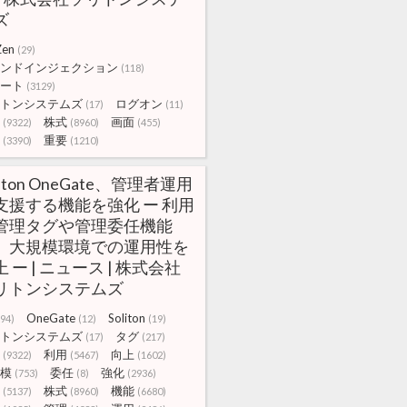
ズ
Zen
(29)
ンドインジェクション
(118)
ート
(3129)
トンシステムズ
ログオン
(17)
(11)
株式
画面
(9322)
(8960)
(455)
重要
(3390)
(1210)
liton OneGate、管理者運用
支援する機能を強化 ー 利用
管理タグや管理委任機能
、大規模環境での運用性を
 ー | ニュース | 株式会社
リトンシステムズ
OneGate
Soliton
294)
(12)
(19)
トンシステムズ
タグ
(17)
(217)
利用
向上
(9322)
(5467)
(1602)
模
委任
強化
(753)
(8)
(2936)
株式
機能
(5137)
(8960)
(6680)