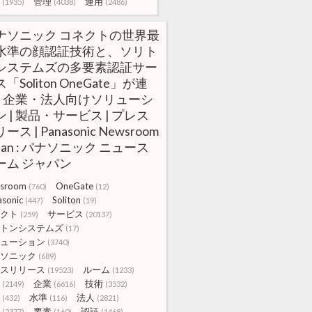
管理
運用
(1935)
(4038)
(2486)
ナソニック コネクトの世界最
水準の顔認証技術と、ソリト
システムズの多要素認証サー
「Soliton OneGate」が連
 | 企業・法人向けソリューシ
ン | 製品・サービス | プレス
ース | Panasonic Newsroom
pan : パナソニック ニュース
ーム ジャパン
sroom
OneGate
(760)
(12)
asonic
Soliton
(447)
(19)
クト
サービス
(259)
(20137)
トンシステムズ
(17)
ューション
(3740)
ソニック
(689)
スリリース
ルーム
(19523)
(1233)
企業
技術
(2149)
(6616)
(3532)
水準
法人
(432)
(116)
(2821)
要素
認証
(2377)
(160)
(1468)