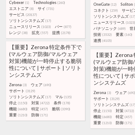
Cybexer
Technologies
(1)
(260)
OneGate
Soliton
(12)
エストニア
サイ
(8)
(731)
コネクト
サービ
(259)
サービス
(20137)
ソリトンシステムズ
(17
ソリトンシステムズ
(17)
ニュースリリース
(1023
ニュースリリース
バー
(1023)
(877)
パナソニック
世
(689)
レンジ
拡充
提携
(38)
(557)
(2178)
技術
要素
(3532)
(160)
連携
(4105)
【重要】Zerona 特定条件下で
(マルウェア防御/マルウェア
【重要】Zeron
対策)機能が一時停止する脆弱
(マルウェア防御
性について | サポート | ソリト
対策)機能が一時
ンシステムズ
性について | サポ
ンシステムズ
Zerona
ウェア
(3)
(690)
サポート
(3129)
Zerona
ウェア
(3)
(690
ソリトンシステムズ
マル
(17)
(135)
サポート
(3129)
停止
対策
条件
(1150)
(4722)
(178)
ソリトンシステムズ
(17
機能
特定
脆弱
(6680)
(457)
(3390)
停止
対策
(1150)
(4722)
重要
防御
(1210)
(171)
機能
特定
(6680)
(457)
重要
防御
(1210)
(171)