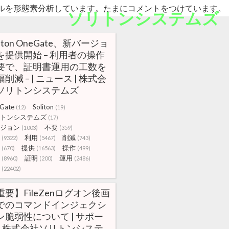
ルを形態素分析しています。たまにコメントをつけています。
ソリトンシステムズ
liton OneGate、新バージョ
を提供開始 – 利用者の操作
要で、証明書運用の工数を
削減 – | ニュース | 株式会
ソリトンシステムズ
Gate
Soliton
(12)
(19)
トンシステムズ
(17)
ジョン
不要
(1003)
(359)
利用
削減
(9322)
(5467)
(743)
提供
操作
(670)
(16563)
(499)
証明
運用
(8960)
(200)
(2486)
(22402)
重要】FileZenログオン後画
でのコマンドインジェクシ
ン脆弱性について | サポー
 | 株式会社ソリトンシステ