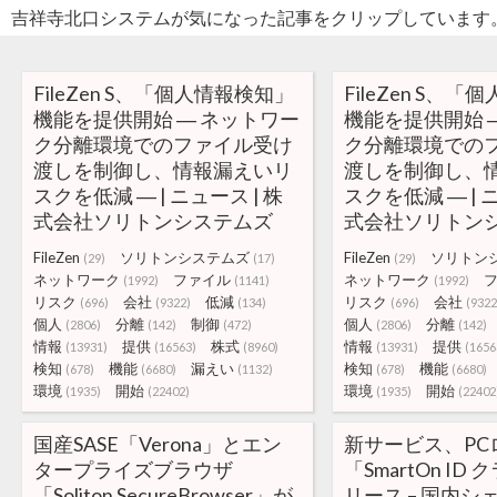
吉祥寺北口システムが気になった記事をクリップしています
FileZen S、「個人情報検知」
FileZen S、
機能を提供開始 ― ネットワー
機能を提供開始 
ク分離環境でのファイル受け
ク分離環境での
渡しを制御し、情報漏えいリ
渡しを制御し、
スクを低減 ― | ニュース | 株
スクを低減 ― | ニ
式会社ソリトンシステムズ
式会社ソリトン
FileZen
ソリトンシステムズ
FileZen
ソリトン
(29)
(17)
(29)
ネットワーク
ファイル
ネットワーク
(1992)
(1141)
(1992)
リスク
会社
低減
リスク
会社
(696)
(9322)
(134)
(696)
(9322
個人
分離
制御
個人
分離
(2806)
(142)
(472)
(2806)
(142)
情報
提供
株式
情報
提供
(13931)
(16563)
(8960)
(13931)
(1656
検知
機能
漏えい
検知
機能
(678)
(6680)
(1132)
(678)
(6680)
環境
開始
環境
開始
(1935)
(22402)
(1935)
(22402
国産SASE「Verona」とエン
新サービス、PC
タープライズブラウザ
「SmartOn I
「Soliton SecureBrowser」が
リース – 国内シェ