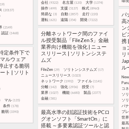
環境
会社
名古屋
大学
(9322)
(120)
(1374)
(19)
操作
支援
株式
(499)
(5137)
(8960)
ス
(20137)
パ
簡易な
自動
走行
(3)
(2857)
(220)
)
運転
遠隔
開発
(621)
(354)
(7222)
高
)
ン
界
(2149)
分離ネットワーク間のファイ
認証
(1468)
ビス
ル授受製品「FileZen S」金融
携
業界向け機能を強化 | ニュー
ョ
a 特定条件下で
スリリース | ソリトンシステ
リリ
/マルウェア
ムズ
Ja
停止する脆弱
ル
FileZen
ソリトンシステムズ
(29)
(17)
ート | ソリト
ニュースリリース
(1023)
New
ネットワーク
ファイル
(1992)
(1141)
Pan
分離
強化
授受
(142)
(2936)
(7)
コネ
)
業界
機能
製品
(1027)
(6680)
(2377)
ソリ
金融
(581)
マル
ソリ
)
(135)
条件
パナ
(178)
最高水準の顔認証技術をPCロ
脆弱
プレ
(3390)
世界
グオンソフト「SmartOn」に
最高
搭載 ～多要素認証ツールと認
製品