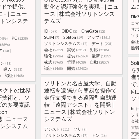
ラウドで提供、
動化と認証強化を実現 – | ニュ
ム
– | ニュー
ース | 株式会社ソリトンシス
File
リトンシステ
テムズ
コマ
サポ
ID
OIDC
OneGate
(599)
(2)
(12)
ソリ
SCIM
Soliton
アップ
(7)
(19)
(1361)
PC
(496)
(1258)
会社
ソリトンシステムズ
デート
(17)
(201)
(6696)
脆弱
会社
実現
対応
(9322)
(3517)
(5286)
ア
(740)
強化
提供
最新
(2936)
(16563)
(1092)
)
So
株式
管理
自動
(8960)
(4038)
(2857)
オン
(11)
認証
開始
(1468)
(22402)
を
導入
(3683)
認証
)
(1468)
者
ソリトンと名古屋大学、自動
で
ネクトの世界
運転を遠隔から簡易な操作で
向上
証技術と、ソ
走行支援できる遠隔型自動運
ソ
ズの多要素認
転「遠隔アシスト」を開発 |
br
(
on
ニュース | 株式会社ソリトン
ソリ
携 | ニュース
システムズ
会社
トンシステム
大規
アシスト
ソリ
(351)
(9)
支援
ソリトンシステムズ
トン
(17)
(16)