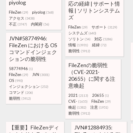
piyolog
応の経緯 | サポート情
報 | ソリトンシステム
FileZen
piyolog
(29)
(568)
ズ
アクセス
(3438)
不正
内閣府
(3747)
(56)
FileZen
サポート
(29)
(3129)
システムズ
(640)
JVN#58774946:
ソリトン
対応
(54)
(5286)
FileZen における OS
情報
経緯
(13931)
(72)
脆弱性
コマンドインジェク
(5912)
ションの脆弱性
FileZenの脆弱性
58774946
(1)
（CVE-2021-
FileZen
JVN
(29)
(3001)
20655）に関する注
OS
(990)
意喚起
インジェクション
(252)
コマンド
(206)
2021
20655
(2113)
(1)
脆弱性
(5912)
CVE-
FileZen
(1655)
(29)
喚起
注意
(1382)
(1951)
脆弱性
(5912)
【重要】FileZenディ
JVN#12884935: