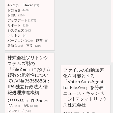
4.2.2
FileZen
(3)
(29)
お知らせ
(4668)
お願い
(224)
アップデート
(1173)
サポート
(3129)
システムズ
(640)
ソリトン
(54)
バージョン
以前
(1003)
(38)
最新
重要
(1092)
(1210)
株式会社ソリトンシ
ステムズ製の
「FileZen」における
ファイルの自動無害
複数の脆弱性につい
化を可能とする
て(JVN#95355683)：
『Votiro Auto Agent
IPA 独立行政法人 情
for FileZen』を発表 |
報処理推進機構
ニュース・キャンペ
ーン | テクマトリック
95355683
FileZen
(2)
(29)
ス株式会社
IPA
JVN
(968)
(3001)
システムズ
(640)