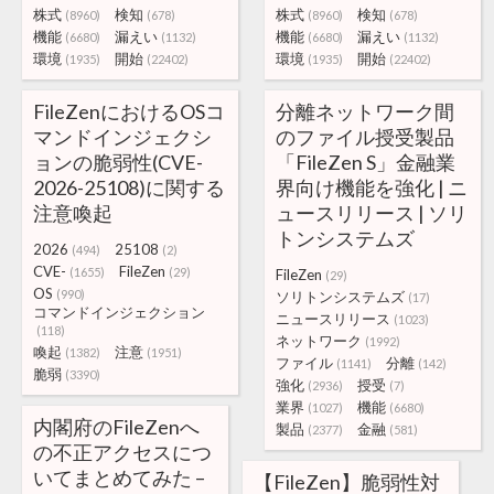
株式
検知
株式
検知
(8960)
(678)
(8960)
(678)
機能
漏えい
機能
漏えい
(6680)
(1132)
(6680)
(1132)
環境
開始
環境
開始
(1935)
(22402)
(1935)
(22402)
FileZenにおけるOSコ
分離ネットワーク間
マンドインジェクシ
のファイル授受製品
ョンの脆弱性(CVE-
「FileZen S」金融業
2026-25108)に関する
界向け機能を強化 | ニ
注意喚起
ュースリリース | ソリ
トンシステムズ
2026
25108
(494)
(2)
CVE-
FileZen
(1655)
(29)
FileZen
(29)
OS
(990)
ソリトンシステムズ
(17)
コマンドインジェクション
ニュースリリース
(1023)
(118)
ネットワーク
(1992)
喚起
注意
(1382)
(1951)
ファイル
分離
(1141)
(142)
脆弱
(3390)
強化
授受
(2936)
(7)
業界
機能
(1027)
(6680)
内閣府のFileZenへ
製品
金融
(2377)
(581)
の不正アクセスにつ
いてまとめてみた –
【FileZen】脆弱性対