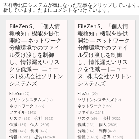
吉祥寺北口システムが気になった記事をクリップしています
析しています。たまにコメントをつけています。
FileZen S、「個人情
FileZen S、「個人情
報検知」機能を提供
報検知」機能を提供
開始 ― ネットワーク
開始 ― ネットワーク
分離環境でのファイ
分離環境でのファイ
ル受け渡しを制御
ル受け渡しを制御
し、情報漏えいリス
し、情報漏えいリス
クを低減 ― | ニュー
クを低減 ― | ニュー
ス | 株式会社ソリトン
ス | 株式会社ソリトン
システムズ
システムズ
FileZen
FileZen
(29)
(29)
ソリトンシステムズ
ソリトンシステムズ
(17)
(17)
ネットワーク
ネットワーク
(1992)
(1992)
ファイル
ファイル
(1141)
(1141)
リスク
会社
リスク
会社
(696)
(9322)
(696)
(9322)
低減
個人
低減
個人
(134)
(2806)
(134)
(2806)
分離
制御
分離
制御
(142)
(472)
(142)
(472)
情報
提供
情報
提供
(13931)
(16563)
(13931)
(16563)