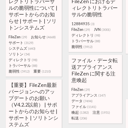
レクトリトラバーサ
FileZen におけるデ
ルの脆弱性について |
ィレクトリトラバー
サポートからのお知
サルの脆弱性
らせ | サポート | ソリ
12884935
(3)
トンシステムズ
FileZen
JVN
(29)
(3001)
ディレクトリ
(98)
FileZen
お知らせ
(29)
(4668)
トラバーサル
(88)
サポート
(3129)
脆弱性
(5912)
システムズ
(640)
ソリトン
(54)
ファイル・データ転
ディレクトリ
(98)
トラバーサル
(88)
送アプライアンス
脆弱性
重要
(5912)
(1210)
FileZen に関する注
意喚起
【重要】FileZen最新
FileZen
(29)
バージョンへのアッ
アプライアンス
(147)
プデートのお願い
データ
(7494)
（V4.2.2以前） | サポ
ファイル
(1141)
ートからのお知らせ |
喚起
注意
(1382)
(1951)
サポート | ソリトンシ
転送
(206)
ステムズ