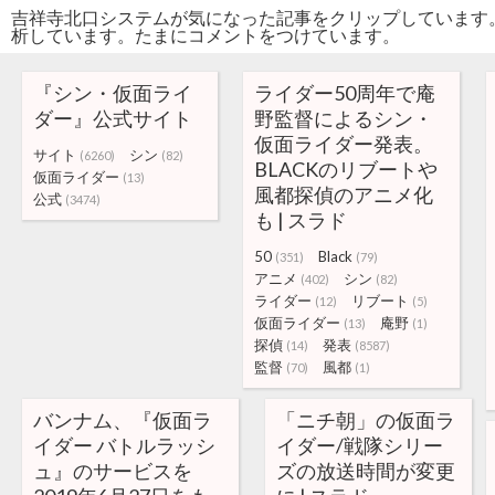
吉祥寺北口システムが気になった記事をクリップしています
析しています。たまにコメントをつけています。
『シン・仮面ライ
ライダー50周年で庵
ダー』公式サイト
野監督によるシン・
仮面ライダー発表。
サイト
シン
(6260)
(82)
BLACKのリブートや
仮面ライダー
(13)
風都探偵のアニメ化
公式
(3474)
も | スラド
50
Black
(351)
(79)
アニメ
シン
(402)
(82)
ライダー
リブート
(12)
(5)
仮面ライダー
庵野
(13)
(1)
探偵
発表
(14)
(8587)
監督
風都
(70)
(1)
バンナム、『仮面ラ
「ニチ朝」の仮面ラ
イダー バトルラッシ
イダー/戦隊シリー
ュ』のサービスを
ズの放送時間が変更