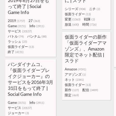
2019年6月27日をも
に | スラド
って終了 | Social
シリーズ
ニチ
(904)
(2)
Game Info
仮面ライダー
(13)
変更
戦隊
(1363)
(2)
2019
27
(1757)
(363)
放送
時間
(600)
(726)
Game
Info
(3151)
(2911)
サービス
(20137)
仮面ライダーの新作
バトル
バンナム
(74)
(88)
ラッシュ
(25)
「仮面ライダーアマ
仮面ライダー
(13)
ゾンズ」、Amazon
終了
(4151)
限定でネット配信 |
スラド
バンダイナムコ、
Amazon
『仮面ライダーブレ
(9591)
アマゾンズ
(1)
イクジョーカー』の
ネット
(2341)
サービスを2016年3月
仮面ライダー
(13)
31日をもって終了 |
新作
配信
(127)
(3489)
Social Game Info
限定
(469)
Game
Info
(3151)
(2911)
サービス
(20137)
ジョーカー
(3)