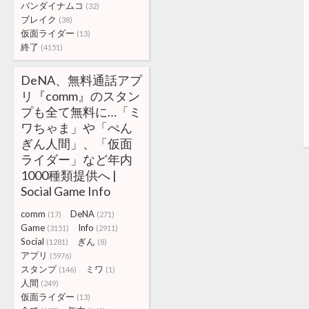
バンダイナムコ
(32)
ブレイク
(38)
仮面ライダー
(13)
終了
(4151)
DeNA、無料通話アプ
リ『comm』のスタン
プも全て無料に…「ミ
ワちゃま」や「ぺん
ぎん人間」、「仮面
ライダー」など年内
1000種類提供へ |
Social Game Info
comm
DeNA
(17)
(271)
Game
Info
(3151)
(2911)
Social
ぎん
(1281)
(8)
アプリ
(5976)
スタンプ
ミワ
(146)
(1)
人間
(249)
仮面ライダー
(13)