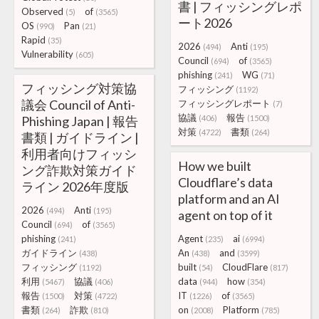
書 | フィッシングレポ
Observed
of
(5)
(3565)
ート2026
OS
Pan
(990)
(21)
Rapid
(35)
2026
Anti
(494)
(195)
Vulnerability
(605)
Council
of
(694)
(3565)
phishing
WG
(241)
(71)
フィッシング対策協
フィッシング
(1192)
議会 Council of Anti-
フィッシングレポート
(7)
協議
報告
Phishing Japan | 報告
(406)
(1500)
対策
書類
(4722)
(264)
書類 | ガイドライン |
利用者向けフィッシ
How we built
ング詐欺対策ガイド
Cloudflare’s data
ライン 2026年度版
platform and an AI
2026
Anti
(494)
(195)
agent on top of it
Council
of
(694)
(3565)
phishing
Agent
ai
(241)
(235)
(6994)
ガイドライン
An
and
(438)
(438)
(3599)
フィッシング
built
CloudFlare
(1192)
(54)
(817)
利用
協議
data
how
(5467)
(406)
(944)
(354)
報告
対策
IT
of
(1500)
(4722)
(1226)
(3565)
書類
詐欺
on
Platform
(264)
(810)
(2008)
(785)