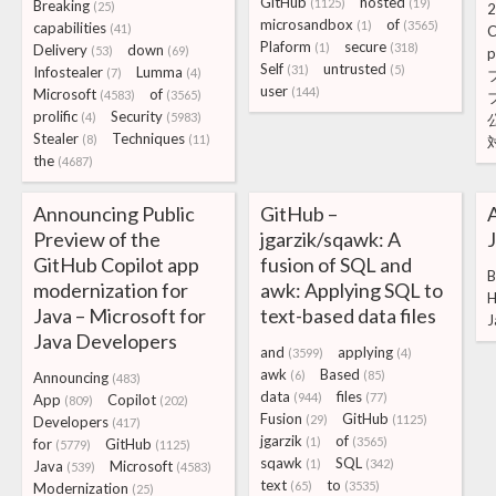
GitHub
hosted
(1125)
(19)
Breaking
(25)
2
microsandbox
of
(1)
(3565)
capabilities
(41)
C
Plaform
secure
(1)
(318)
Delivery
down
(53)
(69)
p
Self
untrusted
(31)
(5)
Infostealer
Lumma
(7)
(4)
user
(144)
Microsoft
of
(4583)
(3565)
prolific
Security
(4)
(5983)
Stealer
Techniques
(8)
(11)
the
(4687)
Announcing Public
GitHub –
A
Preview of the
jgarzik/sqawk: A
J
GitHub Copilot app
fusion of SQL and
B
modernization for
awk: Applying SQL to
H
Java – Microsoft for
text-based data files
J
Java Developers
and
applying
(3599)
(4)
awk
Based
(6)
(85)
Announcing
(483)
data
files
(944)
(77)
App
Copilot
(809)
(202)
Fusion
GitHub
(29)
(1125)
Developers
(417)
jgarzik
of
(1)
(3565)
for
GitHub
(5779)
(1125)
sqawk
SQL
(1)
(342)
Java
Microsoft
(539)
(4583)
text
to
(65)
(3535)
Modernization
(25)