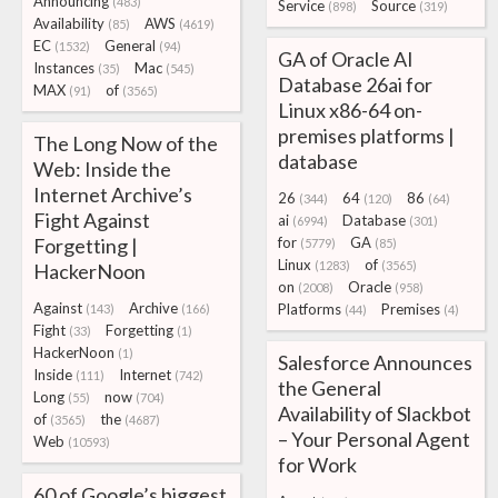
Announcing
(483)
Service
Source
(898)
(319)
Availability
AWS
(85)
(4619)
EC
General
(1532)
(94)
GA of Oracle AI
Instances
Mac
(35)
(545)
Database 26ai for
MAX
of
(91)
(3565)
Linux x86-64 on-
premises platforms |
The Long Now of the
database
Web: Inside the
Internet Archive’s
26
64
86
(344)
(120)
(64)
Fight Against
ai
Database
(6994)
(301)
Forgetting |
for
GA
(5779)
(85)
Linux
of
(1283)
(3565)
HackerNoon
on
Oracle
(2008)
(958)
Against
Archive
Platforms
Premises
(143)
(166)
(44)
(4)
Fight
Forgetting
(33)
(1)
HackerNoon
(1)
Salesforce Announces
Inside
Internet
(111)
(742)
the General
Long
now
(55)
(704)
Availability of Slackbot
of
the
(3565)
(4687)
– Your Personal Agent
Web
(10593)
for Work
60 of Google’s biggest