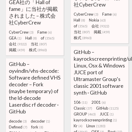
GEA社の「Hall of
社CyberCrew
fame」に当社が掲載
CyberCrew
Fame
されました – 株式会
(3)
(6)
Hall
Nokia
(8)
(63)
社CyberCrew
of
会社
(3565)
(9322)
当社
掲載
CyberCrew
Fame
(807)
(459)
(3)
(6)
株式
GEA
Hall
of
(8960)
(1)
(8)
(3565)
会社
当社
(9322)
(807)
掲載
株式
(459)
(8960)
GitHub –
kayrockscreenprinting/u
GitHub –
Linux, Osx & Windows
oyvindln/vhs-decode:
JUCE port of
Software defined VHS
Ultramaster Group’s
decoder – Fork
classic 2001 software
(maybe temporary) of
synth · GitHub
the ld-decode
106
2001
(11)
(6)
Laserdisc rf decoder ·
Classic
GitHub
(37)
(1125)
GitHub
GROUP
JUCE
(463)
(1)
kayrockscreenprinting
(1)
decode
decoder
(3)
(1)
Kr
Linux
(4)
(1283)
Defined
fork
(7)
(8)
of
OSX
Port
(3565)
(3)
(27)