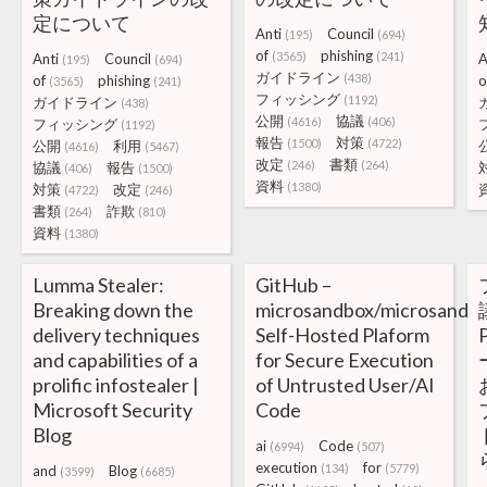
定について
Anti
Council
(195)
(694)
of
phishing
(3565)
(241)
Anti
Council
A
(195)
(694)
ガイドライン
(438)
of
phishing
o
(3565)
(241)
フィッシング
(1192)
ガイドライン
(438)
公開
協議
(4616)
(406)
フィッシング
(1192)
報告
対策
(1500)
(4722)
公開
利用
(4616)
(5467)
改定
書類
(246)
(264)
協議
報告
(406)
(1500)
資料
(1380)
対策
改定
(4722)
(246)
書類
詐欺
(264)
(810)
資料
(1380)
Lumma Stealer:
GitHub –
Breaking down the
microsandbox/microsandbo
delivery techniques
Self-Hosted Plaform
and capabilities of a
for Secure Execution
prolific infostealer |
of Untrusted User/AI
Microsoft Security
Code
Blog
ai
Code
(6994)
(507)
execution
for
(134)
(5779)
and
Blog
(3599)
(6685)