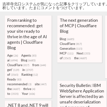
吉祥寺北口システムが気になった記事をクリップしています
析しています。たまにコメントをつけています。
From ranking to
The next generation
recommended: get
of MCP | Cloudflare
your site ready to
Blog
thrive in the age of AI
Blog
(6685)
agents | Cloudflare
CloudFlare
(817)
Blog
Generation
(115)
MCP
Next
(111)
(355)
Age
Agents
(26)
(85)
of
the
(3565)
(4687)
ai
Blog
(6994)
(6685)
CloudFlare
from
(817)
(644)
get'
in
(129)
(2707)
of
Ranking
(3565)
(12)
Ready
(83)
recommended
site
(3)
(447)
Security Bulletin: IBM
the
thrive
(4687)
(4)
WebSphere Application
to
Your
(3535)
(606)
Server is affected by an
unsafe deserialization
.NET 8 and .NET 9 will