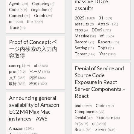
massive DDoS
Agent
Capturing
(235)
(3)
assaults
Code
cognition
(507)
(8)
Context
Graph
(30)
(39)
2025
31
(1083)
(539)
of
the
(3565)
(4687)
assaults
Attack
(2)
(191)
Trace
(13)
caps
DDoS
(6)
(331)
Massive
of
(20)
(3565)
Proof of Concept: ペ
Record
Report
(75)
(355)
ージ内検索の入力内
Setting
Tbps
(11)
(31)
Threat
Year
(147)
(109)
容取得
concept
of
(19)
(3565)
Denial of Service and
proof
ページ
(12)
(700)
Source Code
入力
内容
(388)
(366)
Exposure in React
取得
検索
(857)
(1620)
Server Components –
React
Announcing general
availability of Amazon
and
Code
(3599)
(507)
EC2 M4 Max Mac
Components
(29)
instances – AWS
Denial
Exposure
(39)
(30)
in
of
(2707)
(3565)
Amazon
(9591)
React
Server
(83)
(803)