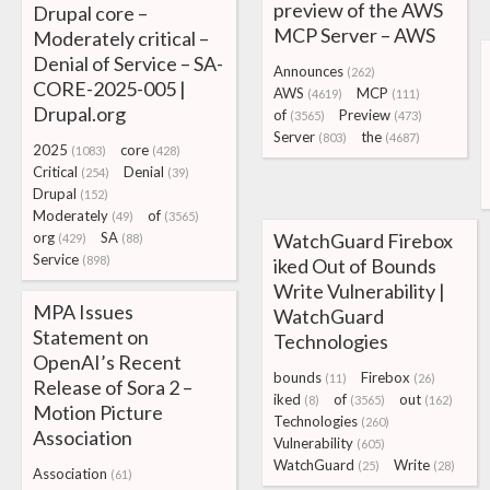
preview of the AWS
Drupal core –
MCP Server – AWS
Moderately critical –
Denial of Service – SA-
Announces
(262)
CORE-2025-005 |
AWS
MCP
(4619)
(111)
Drupal.org
of
Preview
(3565)
(473)
Server
the
(803)
(4687)
2025
core
(1083)
(428)
Critical
Denial
(254)
(39)
Drupal
(152)
Moderately
of
(49)
(3565)
org
SA
WatchGuard Firebox
(429)
(88)
Service
(898)
iked Out of Bounds
Write Vulnerability |
MPA Issues
WatchGuard
Statement on
Technologies
OpenAI’s Recent
bounds
Firebox
(11)
(26)
Release of Sora 2 –
iked
of
out
(8)
(3565)
(162)
Motion Picture
Technologies
(260)
Association
Vulnerability
(605)
WatchGuard
Write
(25)
(28)
Association
(61)