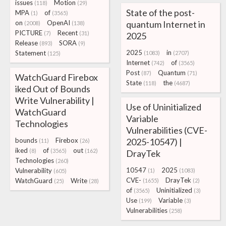
issues
Motion
(118)
(29)
State of the post-
MPA
of
(1)
(3565)
on
OpenAI
quantum Internet in
(2008)
(138)
PICTURE
Recent
(7)
(31)
2025
Release
SORA
(893)
(9)
2025
in
Statement
(1083)
(2707)
(125)
Internet
of
(742)
(3565)
Post
Quantum
(87)
(71)
WatchGuard Firebox
State
the
(118)
(4687)
iked Out of Bounds
Write Vulnerability |
Use of Uninitialized
WatchGuard
Variable
Technologies
Vulnerabilities (CVE-
bounds
Firebox
2025-10547) |
(11)
(26)
iked
of
out
(8)
(3565)
(162)
DrayTek
Technologies
(260)
10547
2025
Vulnerability
(1)
(1083)
(605)
CVE-
DrayTek
WatchGuard
Write
(1655)
(2)
(25)
(28)
of
Uninitialized
(3565)
(3)
Use
Variable
(199)
(3)
Vulnerabilities
(258)