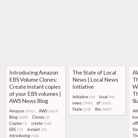
Introducing Amazon
The State of Local
A
EBS Volume Clones:
News | Local News
T
Create instant copies
Initiative
We
of your EBS volumes |
Th
Initiative
local
(90)
(94)
AWS News Blog
Sl
news
of
(5990)
(3565)
State
the
(118)
(4687)
Amazon
AWS
A
(9591)
(4619)
Blog
Clones
ho
(6685)
(2)
Copies
create
off
(3)
(103)
EBS
Instant
Sl
(72)
(39)
Introducing
Th
(560)