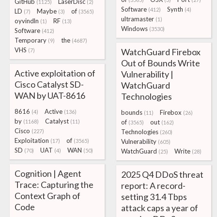
GitHub
LaserDisc
(1125)
(2)
Software
Synth
(412)
(4)
LD
Maybe
of
(7)
(3)
(3565)
ultramaster
(1)
oyvindln
RF
(1)
(13)
Windows
(3530)
Software
(412)
Temporary
the
(9)
(4687)
VHS
WatchGuard Firebox
(7)
Out of Bounds Write
Active exploitation of
Vulnerability |
Cisco Catalyst SD-
WatchGuard
WAN by UAT-8616
Technologies
8616
Active
(4)
(136)
bounds
Firebox
(11)
(26)
by
Catalyst
(1168)
(11)
of
out
(3565)
(162)
Cisco
(227)
Technologies
(260)
Exploitation
of
(17)
(3565)
Vulnerability
(605)
SD
UAT
WAN
(70)
(4)
(50)
WatchGuard
Write
(25)
(28)
Cognition | Agent
2025 Q4 DDoS threat
Trace: Capturing the
report: A record-
Context Graph of
setting 31.4 Tbps
Code
attack caps a year of