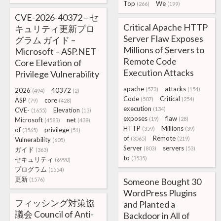
Top
We
(266)
(199)
CVE-2026-40372 – セ
Critical Apache HTTP
キュリティ更新プロ
Server Flaw Exposes
グラム ガイド –
Millions of Servers to
Microsoft – ASP.NET
Remote Code
Core Elevation of
Execution Attacks
Privilege Vulnerability
apache
attacks
(573)
(154)
2026
40372
(494)
(2)
Code
Critical
(507)
(254)
ASP
core
(79)
(428)
execution
(134)
CVE-
Elevation
(1655)
(13)
exposes
flaw
(19)
(28)
Microsoft
net
(4583)
(438)
HTTP
Millions
(359)
(39)
of
privilege
(3565)
(51)
of
Remote
(3565)
(219)
Vulnerability
(605)
Server
servers
(803)
(53)
ガイド
(363)
to
(3535)
セキュリティ
(6990)
プログラム
(1554)
更新
(1576)
Someone Bought 30
WordPress Plugins
フィッシング対策協
and Planted a
議会 Council of Anti-
Backdoor in All of