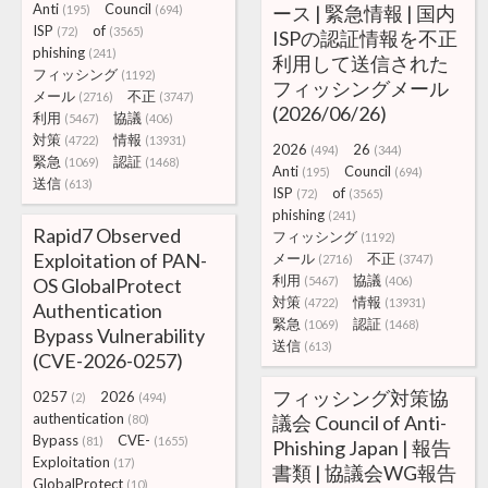
Anti
Council
ース | 緊急情報 | 国内
(195)
(694)
ISP
of
(72)
(3565)
ISPの認証情報を不正
phishing
(241)
利用して送信された
フィッシング
(1192)
フィッシングメール
メール
不正
(2716)
(3747)
(2026/06/26)
利用
協議
(5467)
(406)
対策
情報
(4722)
(13931)
2026
26
(494)
(344)
緊急
認証
(1069)
(1468)
Anti
Council
(195)
(694)
送信
(613)
ISP
of
(72)
(3565)
phishing
(241)
Rapid7 Observed
フィッシング
(1192)
Exploitation of PAN-
メール
不正
(2716)
(3747)
利用
協議
OS GlobalProtect
(5467)
(406)
対策
情報
(4722)
(13931)
Authentication
緊急
認証
(1069)
(1468)
Bypass Vulnerability
送信
(613)
(CVE-2026-0257)
フィッシング対策協
0257
2026
(2)
(494)
authentication
議会 Council of Anti-
(80)
Bypass
CVE-
(81)
(1655)
Phishing Japan | 報告
Exploitation
(17)
書類 | 協議会WG報告
GlobalProtect
(10)