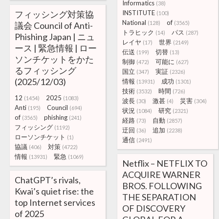
Informatics
(38)
フィッシング対策協
INSTITUTE
(100)
National
of
(128)
(3565)
議会 Council of Anti-
トラヒック
パス
(14)
(287)
Phishing Japan | ニュ
レイヤ
世界
(17)
(2149)
ース | 緊急情報 | ロー
伝送
切替
(199)
(13)
ソンチケットをかた
制御
可能に
(472)
(627)
るフィッシング
国立
実証
(347)
(2326)
(2025/12/03)
情報
成功
(13931)
(1301)
技術
時間
(3532)
(726)
12
2025
(1454)
(1083)
波長
激甚
災害
(30)
(4)
(304)
Anti
Council
(195)
(694)
状況
研究
(1084)
(2321)
of
phishing
(3565)
(241)
経路
自動
(73)
(2857)
フィッシング
(1192)
迂回
追加
(36)
(2238)
ローソンチケット
(1)
通信
(2491)
協議
対策
(406)
(4722)
情報
緊急
(13931)
(1069)
Netflix – NETFLIX TO
ACQUIRE WARNER
ChatGPT’s rivals,
BROS. FOLLOWING
Kwai’s quiet rise: the
THE SEPARATION
top Internet services
OF DISCOVERY
of 2025