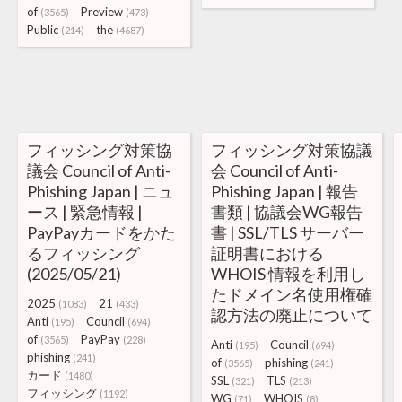
of
Preview
(3565)
(473)
Public
the
(214)
(4687)
フィッシング対策協
フィッシング対策協議
議会 Council of Anti-
会 Council of Anti-
Phishing Japan | ニュ
Phishing Japan | 報告
ース | 緊急情報 |
書類 | 協議会WG報告
PayPayカードをかた
書 | SSL/TLS サーバー
るフィッシング
証明書における
(2025/05/21)
WHOIS 情報を利用し
たドメイン名使用権確
2025
21
(1083)
(433)
認方法の廃止について
Anti
Council
(195)
(694)
of
PayPay
(3565)
(228)
Anti
Council
(195)
(694)
phishing
(241)
of
phishing
(3565)
(241)
カード
(1480)
SSL
TLS
(321)
(213)
フィッシング
(1192)
WG
WHOIS
(71)
(8)