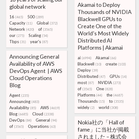
Akamai to Deploy
global network
Thousands of NVIDIA
16
500
(465)
(289)
Blackwell GPUs to
Capacity
Global
(11)
(372)
Create One of the
Network
of
(420)
(3565)
World’s Most Widely
our
Scaling
(275)
(54)
Distributed AI
Tbps
year's
(31)
(87)
Platforms | Akamai
Announcing General
ai
Akamai
(6994)
(66)
Availability of AWS
Blackwell
create
(10)
(103)
DevOps Agent | AWS
Deploy
(39)
Distributed
GPUs
Cloud Operations
(47)
(14)
most
NVIDIA
(87)
(273)
Blog
of
One
(3565)
(828)
Platforms
the
Agent
(44)
(4687)
(235)
Thousands
to
Announcing
(15)
(3535)
(483)
widely
world
Availability
AWS
(2)
(308)
(85)
(4619)
Blog
Cloud
(6685)
(2338)
DevOps
General
(84)
(94)
Nokia社の「Hall of
of
Operations
(3565)
(63)
fame」に当社が掲載
されました – 株式会