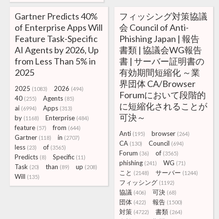
Gartner Predicts 40%
フィッシング対策協議
of Enterprise Apps Will
会 Council of Anti-
Feature Task-Specific
Phishing Japan | 報告
AI Agents by 2026, Up
書類 | 協議会WG報告
from Less Than 5% in
書 | サーバー証明書の
2025
有効期間短縮化 ～業
界団体 CA/Browser
2025
2026
(1083)
(494)
Forumにおいて段階的
40
Agents
(255)
(85)
に短縮化されることが
ai
Apps
(6994)
(313)
可決～
by
Enterprise
(1168)
(484)
feature
from
(57)
(644)
Anti
browser
(195)
(264)
Gartner
in
(118)
(2707)
CA
Council
(130)
(694)
less
of
(23)
(3565)
Forum
of
(36)
(3565)
Predicts
Specific
(8)
(11)
phishing
WG
(241)
(71)
Task
than
up
(20)
(89)
(208)
こと
サーバー
(2148)
(1244)
Will
(135)
フィッシング
(1192)
協議
可決
(406)
(68)
団体
報告
(422)
(1500)
対策
書類
(4722)
(264)