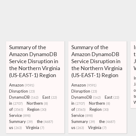
Summary of the
Summary of the
Amazon DynamoDB
Amazon DynamoDB
t
Service Disruption in
Service Disruption in
J
the Northern Virginia
the Northern Virginia
(US-EAST-1) Region
(US-EAST-1) Region
I
J
Amazon
Amazon
(9591)
(9591)
o
Disruption
Disruption
(23)
(23)
t
DynamoDB
East
DynamoDB
East
(162)
(22)
(162)
(22)
in
Northern
in
Northern
(2707)
(8)
(2707)
(8)
of
Region
of
Region
(3565)
(30)
(3565)
(30)
Service
Service
(898)
(898)
Summary
the
Summary
the
(39)
(4687)
(39)
(4687)
us
Virginia
us
Virginia
(263)
(7)
(263)
(7)