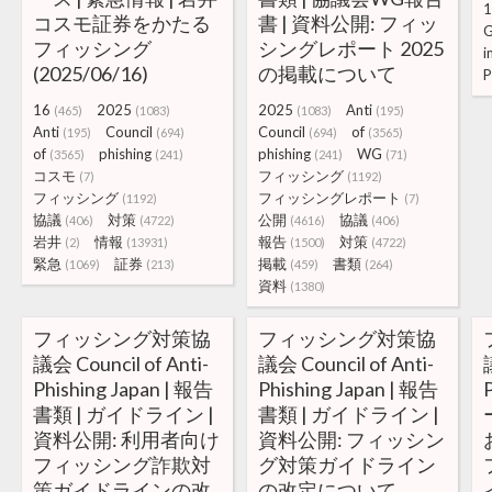
1
コスモ証券をかたる
書 | 資料公開: フィッ
G
フィッシング
シングレポート 2025
i
(2025/06/16)
の掲載について
P
16
2025
2025
Anti
(465)
(1083)
(1083)
(195)
Anti
Council
Council
of
(195)
(694)
(694)
(3565)
of
phishing
phishing
WG
(3565)
(241)
(241)
(71)
コスモ
フィッシング
(7)
(1192)
フィッシング
フィッシングレポート
(1192)
(7)
協議
対策
公開
協議
(406)
(4722)
(4616)
(406)
岩井
情報
報告
対策
(2)
(13931)
(1500)
(4722)
緊急
証券
掲載
書類
(1069)
(213)
(459)
(264)
資料
(1380)
フィッシング対策協
フィッシング対策協
議会 Council of Anti-
議会 Council of Anti-
Phishing Japan | 報告
Phishing Japan | 報告
書類 | ガイドライン |
書類 | ガイドライン |
資料公開: 利用者向け
資料公開: フィッシン
フィッシング詐欺対
グ対策ガイドライン
策ガイドラインの改
の改定について