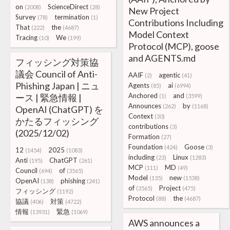
on
ScienceDirect
(2008)
(28)
New Project
Survey
termination
(78)
(1)
Contributions Including
That
the
(222)
(4687)
Model Context
Tracing
We
(10)
(199)
Protocol (MCP), goose
and AGENTS.md
フィッシング対策協
議会 Council of Anti-
AAIF
agentic
(2)
(41)
Phishing Japan | ニュ
Agents
ai
(85)
(6994)
Anchored
and
ース | 緊急情報 |
(1)
(3599)
Announces
by
(262)
(1168)
OpenAI (ChatGPT) を
Context
(30)
かたるフィッシング
contributions
(3)
(2025/12/02)
Formation
(27)
Foundation
Goose
(424)
(3)
12
2025
(1454)
(1083)
including
Linux
(23)
(1283)
Anti
ChatGPT
(195)
(261)
MCP
MD
(111)
(49)
Council
of
(694)
(3565)
Model
new
(135)
(1538)
OpenAI
phishing
(138)
(241)
of
Project
(3565)
(475)
フィッシング
(1192)
Protocol
the
(88)
(4687)
協議
対策
(406)
(4722)
情報
緊急
(13931)
(1069)
AWS announces a