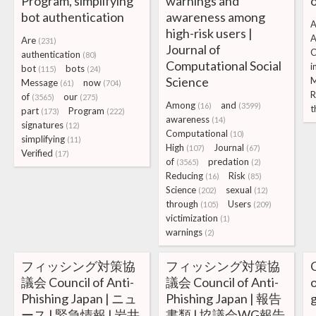
Program, simplifying
warnings and
bot authentication
awareness among
A
high-risk users |
A
Are
(231)
Journal of
C
authentication
(80)
Computational Social
i
bot
bots
(115)
(24)
Science
Message
now
(61)
(704)
R
of
our
(3565)
(275)
Among
and
(16)
(3599)
t
part
Program
(173)
(222)
awareness
(14)
signatures
(12)
Computational
(10)
simplifying
(11)
High
Journal
(107)
(67)
Verified
(17)
of
predation
(3565)
(2)
Reducing
Risk
(16)
(85)
Science
sexual
(202)
(12)
through
Users
(105)
(209)
victimization
(1)
warnings
(2)
フィッシング対策協
フィッシング対策協
C
議会 Council of Anti-
議会 Council of Anti-
o
Phishing Japan | ニュ
Phishing Japan | 報告
g
ース | 緊急情報 | 岩井
書類 | 協議会WG報告