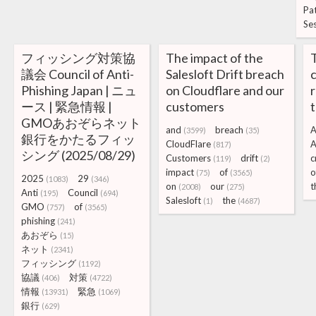
Pa
Se
フィッシング対策協
The impact of the
T
議会 Council of Anti-
Salesloft Drift breach
c
Phishing Japan | ニュ
on Cloudflare and our
ース | 緊急情報 |
customers
t
GMOあおぞらネット
and
breach
A
(3599)
(35)
銀行をかたるフィッ
CloudFlare
A
(817)
シング (2025/08/29)
Customers
drift
c
(119)
(2)
impact
of
o
(75)
(3565)
2025
29
(1083)
(346)
on
our
t
(2008)
(275)
Anti
Council
(195)
(694)
Salesloft
the
(1)
(4687)
GMO
of
(757)
(3565)
phishing
(241)
あおぞら
(15)
ネット
(2341)
フィッシング
(1192)
協議
対策
(406)
(4722)
情報
緊急
(13931)
(1069)
銀行
(629)