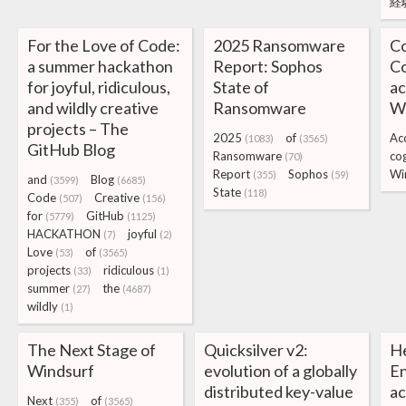
経
For the Love of Code:
2025 Ransomware
Co
a summer hackathon
Report: Sophos
Co
for joyful, ridiculous,
State of
ac
and wildly creative
Ransomware
W
projects – The
2025
of
Acq
(1083)
(3565)
GitHub Blog
Ransomware
co
(70)
Report
Sophos
Wi
(355)
(59)
and
Blog
(3599)
(6685)
State
(118)
Code
Creative
(507)
(156)
for
GitHub
(5779)
(1125)
HACKATHON
joyful
(7)
(2)
Love
of
(53)
(3565)
projects
ridiculous
(33)
(1)
summer
the
(27)
(4687)
wildly
(1)
The Next Stage of
Quicksilver v2:
He
Windsurf
evolution of a globally
En
distributed key-value
ac
Next
of
(355)
(3565)