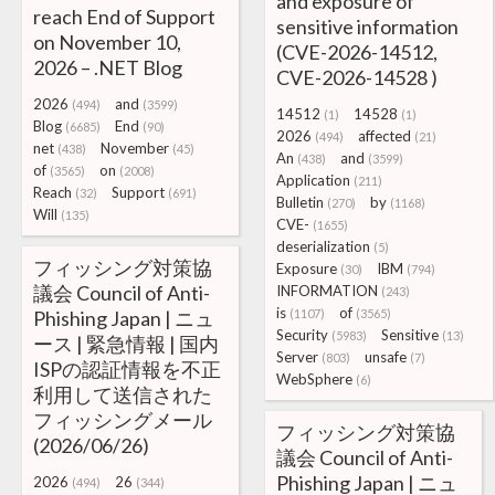
and exposure of
reach End of Support
sensitive information
on November 10,
(CVE-2026-14512,
2026 – .NET Blog
CVE-2026-14528 )
2026
and
(494)
(3599)
14512
14528
(1)
(1)
Blog
End
(6685)
(90)
2026
affected
(494)
(21)
net
November
(438)
(45)
An
and
(438)
(3599)
of
on
(3565)
(2008)
Application
(211)
Reach
Support
(32)
(691)
Bulletin
by
(270)
(1168)
Will
(135)
CVE-
(1655)
deserialization
(5)
フィッシング対策協
Exposure
IBM
(30)
(794)
議会 Council of Anti-
INFORMATION
(243)
is
of
Phishing Japan | ニュ
(1107)
(3565)
Security
Sensitive
(5983)
(13)
ース | 緊急情報 | 国内
Server
unsafe
(803)
(7)
ISPの認証情報を不正
WebSphere
(6)
利用して送信された
フィッシングメール
フィッシング対策協
(2026/06/26)
議会 Council of Anti-
Phishing Japan | ニュ
2026
26
(494)
(344)