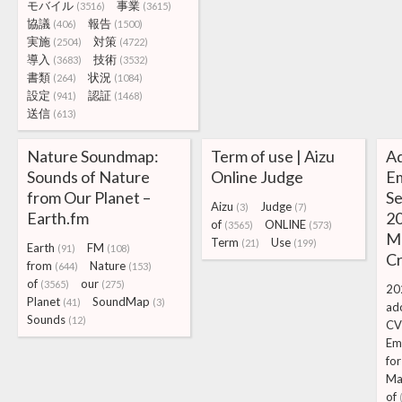
モバイル
事業
(3516)
(3615)
協議
報告
(406)
(1500)
実施
対策
(2504)
(4722)
導入
技術
(3683)
(3532)
書類
状況
(264)
(1084)
設定
認証
(941)
(1468)
送信
(613)
Nature Soundmap:
Term of use | Aizu
Ad
Sounds of Nature
Online Judge
Em
from Our Planet –
Se
Aizu
Judge
(3)
(7)
Earth.fm
20
of
ONLINE
(3565)
(573)
M
Term
Use
(21)
(199)
Earth
FM
(91)
(108)
Cr
from
Nature
(644)
(153)
of
our
(3565)
(275)
20
Planet
SoundMap
(41)
(3)
ad
Sounds
(12)
CV
Em
for
Ma
of