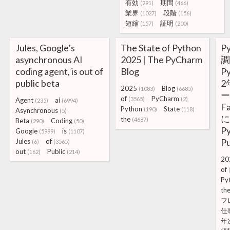
有効
期間
(291)
(466)
業界
段階
(1027)
(156)
短縮
証明
(157)
(200)
Jules, Google’s
The State of Python
P
asynchronous AI
2025 | The PyCharm
coding agent, is out of
Blog
P
public beta
2
2025
Blog
(1083)
(6685)
of
PyCharm
(3565)
(2)
Agent
ai
(235)
(6994)
F
Python
State
(190)
(118)
Asynchronous
(5)
に
the
(4687)
Beta
Coding
(290)
(50)
Py
Google
is
(5999)
(1107)
Pu
Jules
of
(6)
(3565)
out
Public
(162)
(214)
20
of
Py
th
フ
仕
年