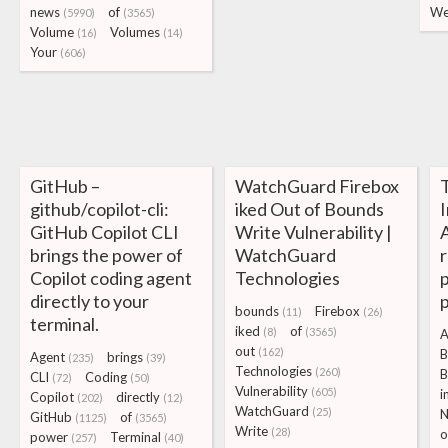
news
of
We
(5990)
(3565)
Volume
Volumes
(16)
(14)
Your
(606)
GitHub –
WatchGuard Firebox
T
github/copilot-cli:
iked Out of Bounds
I
GitHub Copilot CLI
Write Vulnerability |
brings the power of
WatchGuard
r
Copilot coding agent
Technologies
p
directly to your
p
bounds
Firebox
(11)
(26)
terminal.
iked
of
(8)
(3565)
A
out
(162)
B
Agent
brings
(235)
(39)
Technologies
(260)
B
CLI
Coding
(72)
(50)
Vulnerability
(605)
i
Copilot
directly
(202)
(12)
WatchGuard
(25)
N
GitHub
of
(1125)
(3565)
Write
(28)
o
power
Terminal
(257)
(40)