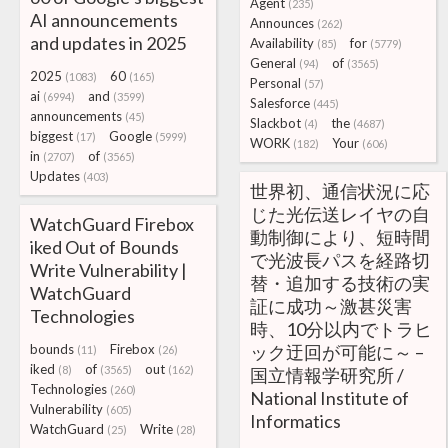
Agent
(235)
AI announcements
Announces
(262)
and updates in 2025
Availability
for
(85)
(5779)
General
of
(94)
(3565)
2025
60
(1083)
(165)
Personal
(57)
ai
and
(6994)
(3599)
Salesforce
(445)
announcements
(45)
Slackbot
the
(4)
(4687)
biggest
Google
(17)
(5999)
WORK
Your
(182)
(606)
in
of
(2707)
(3565)
Updates
(403)
世界初、通信状況に応
じた光伝送レイヤの自
WatchGuard Firebox
動制御により、短時間
iked Out of Bounds
で光波長パスを経路切
Write Vulnerability |
替・追加する技術の実
WatchGuard
証に成功～激甚災害
Technologies
時、10分以内でトラヒ
bounds
Firebox
ック迂回が可能に～ –
(11)
(26)
iked
of
out
(8)
(3565)
(162)
国立情報学研究所 /
Technologies
(260)
National Institute of
Vulnerability
(605)
Informatics
WatchGuard
Write
(25)
(28)