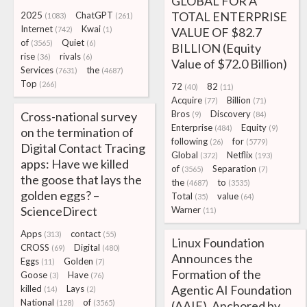
GLOBAL FOR A
TOTAL ENTERPRISE
2025
ChatGPT
(1083)
(261)
Internet
Kwai
(742)
(1)
VALUE OF $82.7
of
Quiet
(3565)
(6)
BILLION (Equity
rise
rivals
(36)
(6)
Value of $72.0 Billion)
Services
the
(7631)
(4687)
Top
(266)
72
82
(40)
(11)
Acquire
Billion
(77)
(71)
Bros
Discovery
Cross-national survey
(9)
(84)
Enterprise
Equity
(484)
(9)
on the termination of
following
for
(26)
(5779)
Digital Contact Tracing
Global
Netflix
(372)
(193)
apps: Have we killed
of
Separation
(3565)
(7)
the goose that lays the
the
to
(4687)
(3535)
golden eggs? –
Total
value
(35)
(64)
ScienceDirect
Warner
(11)
Apps
contact
(313)
(55)
Linux Foundation
CROSS
Digital
(69)
(480)
Announces the
Eggs
Golden
(11)
(7)
Formation of the
Goose
Have
(3)
(76)
Agentic AI Foundation
killed
Lays
(14)
(2)
National
of
(128)
(3565)
(AAIF), Anchored by