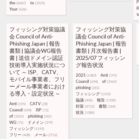
P
the
to
(4687)
(3535)
R
Your
(606)
t
フィッシング対策協議
フィッシング対策協
会 Council of Anti-
議会 Council of Anti-
Phishing Japan | 報告
Phishing Japan | 報告
書類 | 協議会WG報告
書類 | 月次報告書 |
書 | 送信ドメイン認証
2025/07 フィッシン
技術導入実施状況につ
グ報告状況
いて ～ ISP、CATV、
2025
Anti
(1083)
(195)
モバイル事業者、フリ
Council
of
(694)
(3565)
ーメール事業者におけ
phishing
(241)
る導入・設定状況 ～
フィッシング
(1192)
協議
報告
(406)
(1500)
Anti
CATV
(195)
(28)
対策
書類
(4722)
(264)
Council
ISP
(694)
(72)
状況
(1084)
of
phishing
(3565)
(241)
WG
ドメイン
(71)
(379)
フィッシング
(1192)
フリー
メール
(408)
(2716)