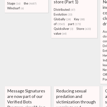
store (Part 1)
Ne
Stage
the
(16)
(4687)
in
Windsurf
(6)
Distributed
(47)
c
Evolution
(33)
cl
Globally
Key
(24)
(88)
dr
of
part
(3565)
(173)
Quicksilver
Store
(3)
(633)
Acq
value
(64)
cl
co
Dr
En
He
In
le
Ne
Of
Por
Message Signatures
Reducing sexual
are now part of our
predation and
a
Verified Bots
victimization through
s