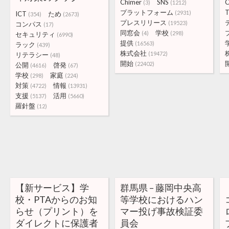
Chimer
SNS
C
(3)
(1212)
プラットフォーム
T
(2931)
ICT
ため
(354)
(2673)
プレスリリース
(19523)
コンパス
(17)
同窓会
学校
(4)
(298)
セキュリティ
(6990)
提供
(16563)
ラック
(439)
株式会社
(19472)
リテラシー
(48)
開始
(22402)
公開
啓発
(4616)
(67)
学校
家庭
(298)
(224)
対策
情報
(4722)
(13931)
支援
活用
(5137)
(5660)
羅針盤
(12)
【新サービス】学
群馬県 – 藤岡中央高
校・PTAからのお知
等学校におけるハン
らせ（プリント）を
マー投げ事故検証委
ダイレクトに保護者
員会