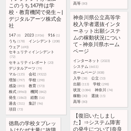
高等
(80)
このうち147件は学
校・教育機関で発生～|
神奈川県公立高等学
デジタルアーツ株式会
校入学者選抜インタ
社
ーネット出願システ
147
2023
916
(8)
(1936)
(1)
ムの稼動状況につい
うち
インシデント
(178)
(208)
て – 神奈川県ホーム
ウェア
(690)
ページ
セキュリティインシデント
(72)
インターネット
(2023)
セキュリティレポート
(20)
システム
(6611)
デジタルアーツ
(79)
ホームページ
(808)
マル
会社
(135)
(9322)
入学
公立
(38)
(53)
増加
学校
(797)
(298)
出願
学校
(113)
(298)
感染
教育
(893)
(573)
状況
神奈川
(1084)
(74)
株式
機関
(8960)
(842)
稼動
選抜
(30)
(15)
発生
総数
(1863)
(16)
高等
(80)
過去
集計
(511)
(96)
項目
(73)
【復旧いたしまし
た】⇒システム障害
徳島の学校タブレッ
の発生について|奈良
トはなぜ大量に故障