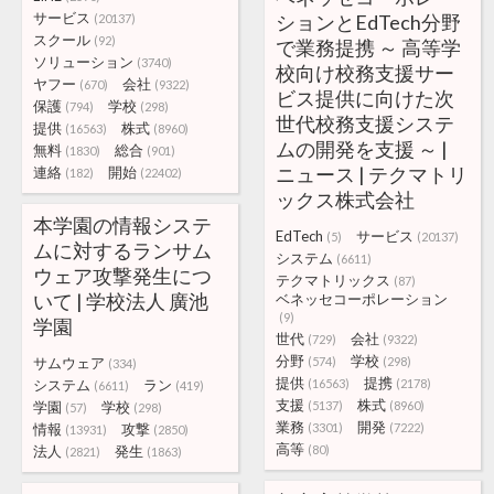
サービス
ションとEdTech分野
(20137)
スクール
(92)
で業務提携 ～ 高等学
ソリューション
(3740)
校向け校務支援サー
ヤフー
会社
(670)
(9322)
ビス提供に向けた次
保護
学校
(794)
(298)
世代校務支援システ
提供
株式
(16563)
(8960)
ムの開発を支援 ～ |
無料
総合
(1830)
(901)
ニュース | テクマトリ
連絡
開始
(182)
(22402)
ックス株式会社
本学園の情報システ
EdTech
サービス
(5)
(20137)
ムに対するランサム
システム
(6611)
ウェア攻撃発生につ
テクマトリックス
(87)
いて | 学校法人 廣池
ベネッセコーポレーション
(9)
学園
世代
会社
(729)
(9322)
分野
学校
サムウェア
(574)
(298)
(334)
提供
提携
システム
ラン
(16563)
(2178)
(6611)
(419)
支援
株式
学園
学校
(5137)
(8960)
(57)
(298)
業務
開発
情報
攻撃
(3301)
(7222)
(13931)
(2850)
高等
法人
発生
(80)
(2821)
(1863)