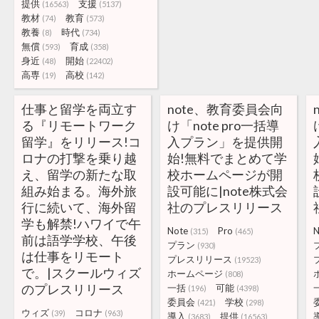
提供
支援
(16563)
(5137)
教材
教育
(74)
(573)
教養
時代
(8)
(734)
無償
育成
(593)
(358)
身近
開始
(48)
(22402)
高専
高校
(19)
(142)
仕事と留学を両立す
note、教育委員会向
る『リモートワーク
け「note pro一括導
留学』をリリース!コ
入プラン」を提供開
ロナの打撃を乗り越
始!無料でまとめて学
え、留学の新たな取
校ホームページが開
組み始まる。海外旅
設可能に|note株式会
行に続いて、海外留
社のプレスリリース
学も解禁!ハワイで午
Note
Pro
N
(315)
(465)
前は語学学校、午後
プラン
(930)
は仕事をリモート
プレスリリース
(19523)
で。|スクールウィズ
ホームページ
(808)
のプレスリリース
一括
可能
(196)
(4398)
委員会
学校
(421)
(298)
ウィズ
コロナ
(39)
(963)
導入
提供
(3683)
(16563)