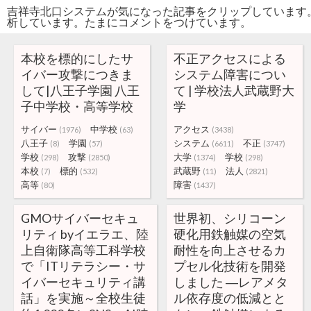
吉祥寺北口システムが気になった記事をクリップしています
析しています。たまにコメントをつけています。
本校を標的にしたサ
不正アクセスによる
イバー攻撃につきま
システム障害につい
して|八王子学園 八王
て | 学校法人武蔵野大
子中学校・高等学校
学
サイバー
中学校
アクセス
(1976)
(63)
(3438)
八王子
学園
システム
不正
(8)
(57)
(6611)
(3747)
学校
攻撃
大学
学校
(298)
(2850)
(1374)
(298)
本校
標的
武蔵野
法人
(7)
(532)
(11)
(2821)
高等
障害
(80)
(1437)
GMOサイバーセキュ
世界初、シリコーン
リティ byイエラエ、陸
硬化用鉄触媒の空気
上自衛隊高等工科学校
耐性を向上させるカ
で「ITリテラシー・サ
プセル化技術を開発
イバーセキュリティ講
しました ―レアメタ
話」を実施～全校生徒
ル依存度の低減とと