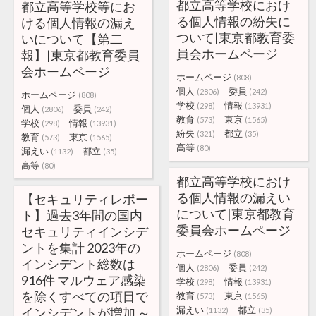
都立高等学校におけ
都立高等学校等にお
る個人情報の紛失に
ける個人情報の漏え
ついて|東京都教育委
いについて【第二
員会ホームページ
報】|東京都教育委員
会ホームページ
ホームページ
(808)
個人
委員
(2806)
(242)
ホームページ
(808)
学校
情報
(298)
(13931)
個人
委員
(2806)
(242)
教育
東京
(573)
(1565)
学校
情報
(298)
(13931)
紛失
都立
(321)
(35)
教育
東京
(573)
(1565)
高等
(80)
漏えい
都立
(1132)
(35)
高等
(80)
都立高等学校におけ
る個人情報の漏えい
【セキュリティレポー
について|東京都教育
ト】過去3年間の国内
委員会ホームページ
セキュリティインシデ
ントを集計 2023年の
ホームページ
(808)
インシデント総数は
個人
委員
(2806)
(242)
916件 マルウェア感染
学校
情報
(298)
(13931)
を除くすべての項目で
教育
東京
(573)
(1565)
漏えい
都立
インシデントが増加 ～
(1132)
(35)