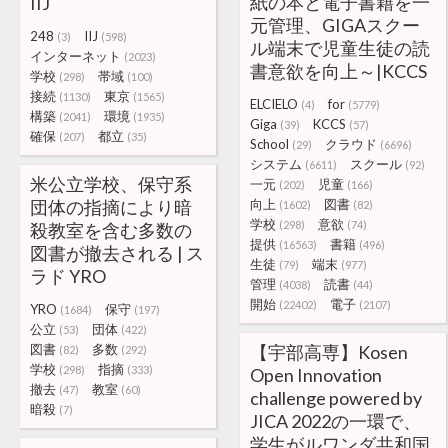
紙の本と電子書籍を一
IIJ
元管理、GIGAスクー
248
IIJ
(3)
(598)
ル端末で児童生徒の読
インターネット
(2023)
書意欲を向上～|KCCS
学校
帯域
(298)
(100)
接続
東京
(1130)
(1565)
ELCIELO
for
(4)
(5779)
構築
環境
(2041)
(1935)
Giga
KCCS
(39)
(57)
確保
都立
(207)
(35)
School
クラウド
(29)
(6696)
システム
スクール
(6611)
(92)
米公立学校、保守系
一元
児童
(202)
(166)
団体の指摘により暗
向上
図書
(1602)
(82)
学校
意欲
(298)
(74)
殺教室を含む多数の
提供
書籍
(16563)
(496)
図書が撤去される | ス
生徒
端末
(79)
(977)
ラド YRO
管理
読書
(4038)
(44)
開始
電子
(22402)
(2107)
YRO
保守
(1684)
(197)
公立
団体
(53)
(422)
図書
多数
【宇部高専】Kosen
(82)
(292)
学校
指摘
(298)
(333)
Open Innovation
撤去
教室
(47)
(60)
challenge powered by
暗殺
(7)
JICA 2022の一環で、
学生がルワンダ共和国