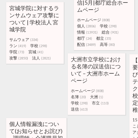
信|5月|都庁総合ホー
宮城学院に対するラ
ムページ
ンサムウェア攻撃に
ホームページ
(808)
ついて | 学校法人 宮
個人
学校
(2806)
(298)
城学院
情報
総合
(13931)
(901)
都庁
都立
(24)
(35)
サムウェア
(334)
配信
高等
(3489)
(80)
ラン
学校
(419)
(298)
学院
宮城
(73)
(41)
攻撃
法人
大洲市立学校におけ
(2850)
(2821)
【
る名簿の誤送信につ
要
いて – 大洲市ホーム
び
ページ
テ
ク
ホームページ
(808)
校
名簿
大洲
(20)
(1)
定
学校
市立
(298)
(110)
稚
送信
(613)
15
個人情報漏洩につい
こ
て(お知らせとお詫び)
ア