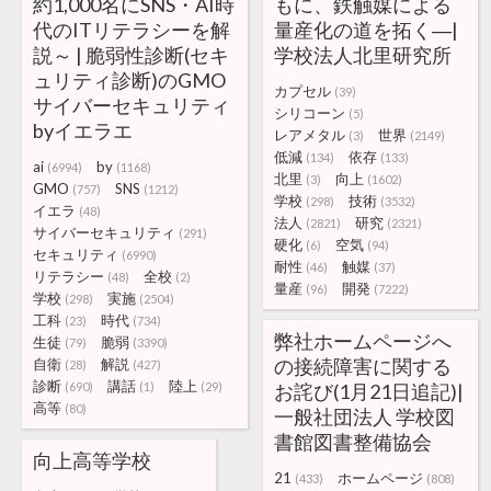
約1,000名にSNS・AI時
もに、鉄触媒による
代のITリテラシーを解
量産化の道を拓く―|
説～ | 脆弱性診断(セキ
学校法人北里研究所
ュリティ診断)のGMO
カプセル
(39)
サイバーセキュリティ
シリコーン
(5)
byイエラエ
レアメタル
世界
(3)
(2149)
低減
依存
(134)
(133)
ai
by
(6994)
(1168)
北里
向上
(3)
(1602)
GMO
SNS
(757)
(1212)
学校
技術
(298)
(3532)
イエラ
(48)
法人
研究
(2821)
(2321)
サイバーセキュリティ
(291)
硬化
空気
(6)
(94)
セキュリティ
(6990)
耐性
触媒
(46)
(37)
リテラシー
全校
(48)
(2)
量産
開発
(96)
(7222)
学校
実施
(298)
(2504)
工科
時代
(23)
(734)
弊社ホームページへ
生徒
脆弱
(79)
(3390)
の接続障害に関する
自衛
解説
(28)
(427)
診断
講話
陸上
(690)
(1)
(29)
お詫び(1月21日追記)|
高等
(80)
一般社団法人 学校図
書館図書整備協会
向上高等学校
21
ホームページ
(433)
(808)