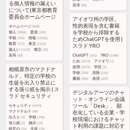
る個人情報の漏えい
高等
(80)
について|東京都教育
委員会ホームページ
アイオワ州の学区、
性的表現を含む書籍
ホームページ
(808)
を学校から排除する
個人
委員
(2806)
(242)
学校
情報
ためChatGPTを使用 |
(298)
(13931)
教育
東京
(573)
(1565)
スラド YRO
漏えい
都立
(1132)
(35)
高等
ChatGPT
YRO
(80)
(261)
(1684)
ため
アイオワ
(2673)
(1)
使用
学区
(2475)
(2)
相模原市のマクドナ
学校
排除
(298)
(143)
ルド、特定の学校の
書籍
表現
(496)
(207)
生徒を出入り禁止に
する張り紙を掲示 | ス
デジタルアーツのチャ
ラド セキュリティ
ット・オンライン会議
ツール「Desk」、 顕
セキュリティ
(6990)
マクドナルド
在化している企業・学
(88)
出入り
学校
(5)
(298)
校現場におけるチャッ
張り紙
掲示
(2)
(59)
ト利用の課題に対応す
特定の
生徒
(23)
(79)