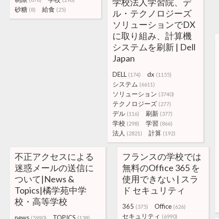
学校法人学習院、デ
砂糖
給食
(8)
(25)
ル・テクノロジーズ
ソリューションでDX
に取り組み、計算機
システムを刷新 | Dell
Japan
DELL
dx
(174)
(1155)
システム
(6611)
ソリューション
(3740)
テクノロジーズ
(277)
デル
刷新
(116)
(377)
学校
学習
(298)
(866)
法人
計算
(2821)
(192)
不正アクセスによる
フランスの学校では
迷惑メールの送信に
無料のOffice 365 を
ついて|News &
使用できない | スラ
Topics|橘学苑中学
ド セキュリティ
校・高等学校
365
Office
(375)
(626)
セキュリティ
(6990)
news
TOPICS
(5990)
(138)