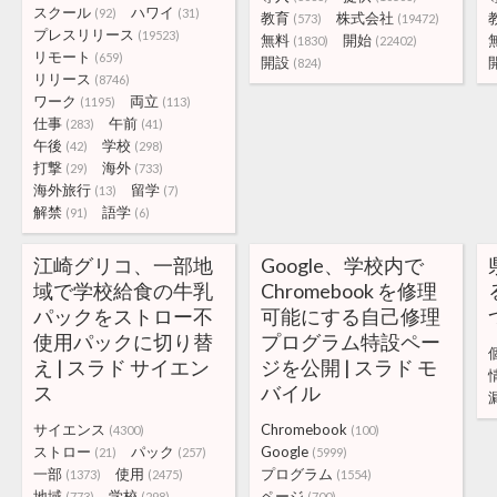
スクール
ハワイ
(92)
(31)
教育
株式会社
(573)
(19472)
プレスリリース
(19523)
無料
開始
(1830)
(22402)
リモート
(659)
開設
(824)
リリース
(8746)
ワーク
両立
(1195)
(113)
仕事
午前
(283)
(41)
午後
学校
(42)
(298)
打撃
海外
(29)
(733)
海外旅行
留学
(13)
(7)
解禁
語学
(91)
(6)
江崎グリコ、一部地
Google、学校内で
域で学校給食の牛乳
Chromebook を修理
パックをストロー不
可能にする自己修理
使用パックに切り替
プログラム特設ペー
え | スラド サイエン
ジを公開 | スラド モ
ス
バイル
サイエンス
Chromebook
(4300)
(100)
ストロー
パック
Google
(21)
(257)
(5999)
一部
使用
プログラム
(1373)
(2475)
(1554)
地域
学校
ページ
(773)
(298)
(700)