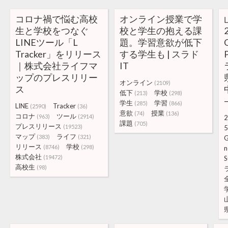
コロナ禍で悩む高校
オンライン授業で学
生と学校をつなぐ
校と学生の抱える課
LINEツール「L
題。学習意欲が低下
Tracker」をリリース
する学生も | スラド
｜株式会社ライフマ
IT
ップのプレスリリー
オンライン
(2109)
ス
低下
学校
(213)
(298)
学生
学習
(285)
(866)
LINE
Tracker
(2590)
(36)
意欲
授業
(74)
(136)
コロナ
ツール
(963)
(2914)
2
課題
(705)
プレスリリース
(19523)
5
マップ
ライフ
(383)
(321)
リリース
学校
(8746)
(298)
n
株式会社
(19472)
S
高校生
(98)