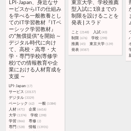
LPI-Japan、身近なサ
東京大学、学校推薦
ービスからITの仕組み
型入試に1浪までの
を学べる一般教養とし
制限を設けることを
てのIT学習教材『ITベ
発表 | スラド
ーシック学習教材』
こと
入試
(2148)
(43)
の“無償提供”を開始 ～
制限
学校
(676)
(298)
デジタル時代に向け
推薦
東京大学
(45)
(139)
て、高校・高専・大
発表
(8587)
学・専門学校(専修学
校)での情報教育や企
業における人材育成を
支援 ～
LPI-Japan
(17)
サービス
(20137)
デジタル
(3329)
ベーシック
一般
(62)
(1084)
人材
企業
(471)
(6616)
大学
学校
(1374)
(298)
学習
専修
(866)
(2)
専門
情報
(528)
(13931)