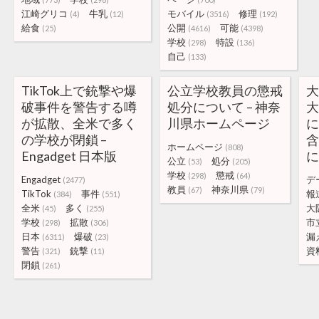
江崎グリコ
牛乳
モバイル
修理
(4)
(12)
(3516)
(192)
給食
公開
可能
(25)
(4616)
(4398)
学校
特設
(298)
(136)
自己
(133)
TikTok上で銃撃や爆
公立学校教員の懲戒
大
破事件を警告する噂
処分について – 神奈
が拡散、全米で多く
川県ホームページ
の学校が閉鎖 –
ホームページ
(808)
Engadget 日本版
公立
処分
(53)
(205)
学校
懲戒
(298)
(64)
Engadget
デ
(2477)
教員
神奈川県
(67)
(79)
TikTok
事件
報
(384)
(551)
全米
多く
大
(45)
(255)
学校
拡散
市
(298)
(306)
日本
爆破
漏
(6311)
(23)
警告
銃撃
資
(321)
(11)
閉鎖
(261)