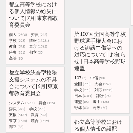
都立高等学校におけ
る個人情報の紛失に
ついて|7月|東京都教
育委員会
第107回全国高等学校
個人
委員
(2806)
(242)
野球選手権大会にお
学校
情報
(298)
(13931)
教育
東京
ける誹謗中傷等への
(573)
(1565)
紛失
都立
(321)
(35)
対応について | お知ら
高等
(80)
せ | 日本高等学校野球
連盟
都立学校統合型校務
107
中傷
支援システムの不具
(6)
(98)
全国
大会
(798)
(157)
合について|6月|東京
学校
対応
(298)
(5286)
都教育委員会
日本
誹謗
(6311)
(74)
連盟
選手
(86)
(130)
システム
具合
(6611)
(125)
野球
高等
(63)
(80)
委員
学校
(242)
(298)
支援
教育
(5137)
(573)
東京
統合
都立高等学校におけ
(1565)
(1519)
都立
(35)
る個人情報の誤配