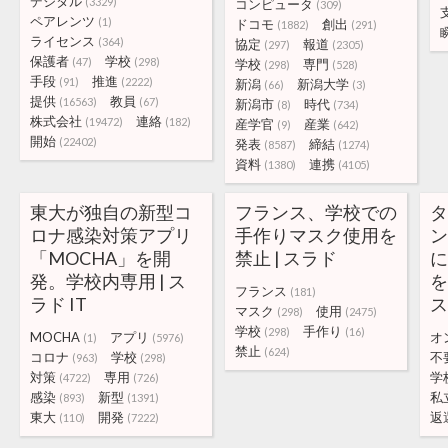
デジタル
(3329)
コンピュータ
(309)
ペアレンツ
(1)
ドコモ
創出
(1882)
(291)
ライセンス
(364)
協定
報道
(297)
(2305)
保護者
学校
(47)
(298)
学校
専門
(298)
(528)
手段
推進
(91)
(2222)
新潟
新潟大学
(66)
(3)
提供
教員
(16563)
(67)
新潟市
時代
(8)
(734)
株式会社
連絡
(19472)
(182)
産学官
産業
(9)
(642)
開始
(22402)
発表
締結
(8587)
(1274)
資料
連携
(1380)
(4105)
東大が独自の新型コ
フランス、学校での
ロナ感染対策アプリ
手作りマスク使用を
「MOCHA」を開
禁止 | スラド
発。学校内専用 | ス
を
フランス
(181)
ラド IT
ス
マスク
使用
(298)
(2475)
学校
手作り
(298)
(16)
MOCHA
アプリ
オ
(1)
(5976)
禁止
(624)
コロナ
学校
不
(963)
(298)
対策
専用
学
(4722)
(726)
感染
新型
私
(893)
(1391)
東大
開発
返
(110)
(7222)