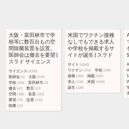
大阪・富田林市で学
米国でワクチン接種
校等に数百台もの空
なしでもできる求人
間除菌装置を設置。
や学校を掲載するサ
医師会は撤去を要望 |
イトが誕生 | スラド
スラド サイエンス
サイト
A
(6260)
ワクチン
学校
H
(376)
(298)
サイエンス
(4300)
接種
掲載
S
(202)
(459)
医師会
大阪
(6)
(478)
求人
米国
(130)
(1439)
学校
富田林市
(298)
(2)
誕生
(228)
撤去
数百
(47)
(13)
空間
装置
(384)
(292)
要望
設置
(79)
(553)
除菌
(25)