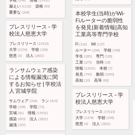
学校
情報
(298)
(13931)
漏えい
資格
(1132)
(85)
重要な
本校学生(当時)がWi-
(264)
Fiルーターの脆弱性
プレスリリース – 学
を発見|新着情報|高知
校法人慈恵大学
工業高等専門学校
プレスリリース
(19523)
Fi
Wi
(126)
(137)
大学
学校
(1374)
(298)
ルーター
学校
(294)
(298)
慈恵
法人
(4)
(2821)
学生
専門
(285)
(528)
工業
当時
(275)
(18)
情報
本校
(13931)
(7)
ランサムウェア感染
発見
脆弱
(795)
(3390)
による情報漏洩に関
高知
高等
(20)
(80)
するお知らせ | 学校法
人 宮城学院
プレスリリース – 学
サムウェア
ラン
校法人慈恵大学
(334)
(419)
学校
学院
(298)
(73)
プレスリリース
(19523)
宮城
情報
(41)
(13931)
大学
学校
(1374)
(298)
感染
法人
(893)
(2821)
慈恵
法人
(4)
(2821)
漏洩
(597)