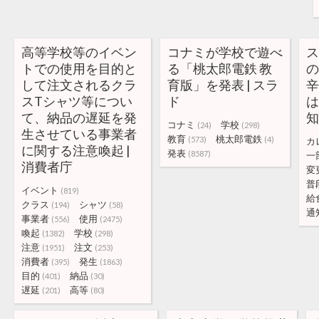
高等学校等のイベン
コナミが学校で遊べ
トでの使用を目的と
る「桃太郎電鉄 教
して注文されるクラ
育版」を発表 | スラ
スTシャツ等につい
ド
て、納品の遅延を発
知
コナミ
学校
(24)
(298)
生させている事業者
教育
桃太郎電鉄
(573)
(4)
カ
に関する注意喚起 |
発表
(8587)
一
消費者庁
変
普
イベント
(819)
給
クラス
シャツ
(194)
(58)
通
事業者
使用
(556)
(2475)
喚起
学校
(1382)
(298)
注意
注文
(1951)
(253)
消費者
発生
(395)
(1863)
目的
納品
(401)
(30)
遅延
高等
(201)
(80)