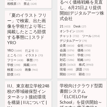
るべく価格戦略を見直
相模原
禁止
(7)
(624)
し、6月21日より提供
開始|デジタルアーツ株
「夏のイラスト フリ
式会社
ー」で検索、出た画
像を学校だより等に
21
Desk
(433)
(27)
掲載したところ賠償
オンライン
(2109)
チャット
ツール
する事態に | スラド
(732)
(2914)
デジタルアーツ
(79)
YRO
企業
会社
(6616)
(9322)
会議
価格
YRO
だより
(1076)
(658)
(1684)
(1)
利用
学校
ところ
イラスト
(5467)
(298)
(53)
(70)
対応
戦略
フリー
事態
(5286)
(691)
(408)
(77)
提供
株式
学校
掲載
(16563)
(8960)
(298)
(459)
現場
課題
検索
画像
(488)
(705)
(1620)
(961)
開始
顕在
賠償
(22402)
(11)
(145)
学校向けクラウド型図
IIJ、東京都立学校248
書館システム
校の帯域確保型イン
「ELCIELO for
ターネット接続環境
School」を提供開始～
を構築 | IIJについて |