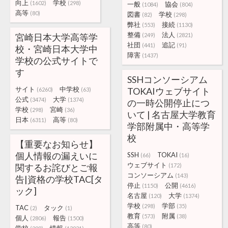
向上
学校
(1602)
(298)
一般
協会
(1084)
(804)
高等
(80)
図書
学校
(82)
(298)
弊社
接続
(553)
(1130)
整備
法人
宮崎日本大学高等学
(249)
(2821)
社団
追記
(441)
(91)
校・宮崎日本大学中
障害
(1437)
学校の公式サイトで
す
SSHコンソーシアム
サイト
中学校
TOKAIウェブサイト
(6260)
(63)
公式
大学
(3474)
(1374)
の一時公開停止につ
学校
宮崎
(298)
(36)
いて | 名古屋大学教育
日本
高等
(6311)
(80)
学部附属中・高等学
校
【重要なお知らせ】
個人情報の漏えいに
SSH
TOKAI
(66)
(16)
ウェブサイト
関するお詫びとご報
(172)
コンソーシアム
(143)
告|資格の学校TAC[タ
停止
公開
(1150)
(4616)
ック]
名古屋
大学
(120)
(1374)
学校
学部
(298)
(35)
TAC
タック
(2)
(1)
教育
附属
(573)
(38)
個人
報告
(2806)
(1500)
高等
(80)