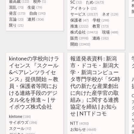
最高裁
校外
(122)
(1)
SC
ため
(32)
(2673)
混乱
生徒
(70)
(79)
アイネット
(22)
発言
自由
(173)
(190)
サービス
ネオ
(20137)
(129)
言論
連邦
(20)
(304)
保護者
学校
(47)
(298)
限り
(21)
推進
教育
(2222)
(573)
株式会社
現場
(19472)
(488)
販売
連絡
(3998)
(182)
開始
(22402)
kintoneの学校向けラ
報道発表資料 : 新潟
イセンス 『スクール
市・ドコモ・新潟大
&ペアレンツライセ
学・新潟コンピュー
ンス』提供開始 ～教
タ専門学校が「5G時
員・保護者等間にお
代の新たな産業創出
ける連絡手段のデジ
に向けた産学官の取
C
タル化を推進～ | サ
組み」に関する連携
イボウズ株式会社
協定を締結 | お知ら
せ | NTTドコモ
kintone
(184)
サイボウズ
(394)
NTT
(4050)
スクール
(92)
お知らせ
(4668)