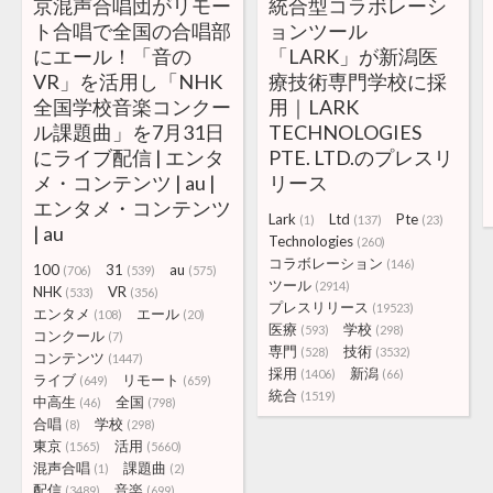
京混声合唱団がリモー
統合型コラボレーシ
ト合唱で全国の合唱部
ョンツール
にエール！「音の
「LARK」が新潟医
VR」を活用し「NHK
療技術専門学校に採
全国学校音楽コンクー
用｜LARK
ル課題曲」を7月31日
TECHNOLOGIES
にライブ配信 | エンタ
PTE. LTD.のプレスリ
メ・コンテンツ | au |
リース
エンタメ・コンテンツ
Lark
Ltd
Pte
(1)
(137)
(23)
| au
Technologies
(260)
コラボレーション
(146)
100
31
au
(706)
(539)
(575)
ツール
(2914)
NHK
VR
(533)
(356)
プレスリリース
(19523)
エンタメ
エール
(108)
(20)
医療
学校
(593)
(298)
コンクール
(7)
専門
技術
(528)
(3532)
コンテンツ
(1447)
採用
新潟
(1406)
(66)
ライブ
リモート
(649)
(659)
統合
(1519)
中高生
全国
(46)
(798)
合唱
学校
(8)
(298)
東京
活用
(1565)
(5660)
混声合唱
課題曲
(1)
(2)
配信
音楽
(3489)
(699)