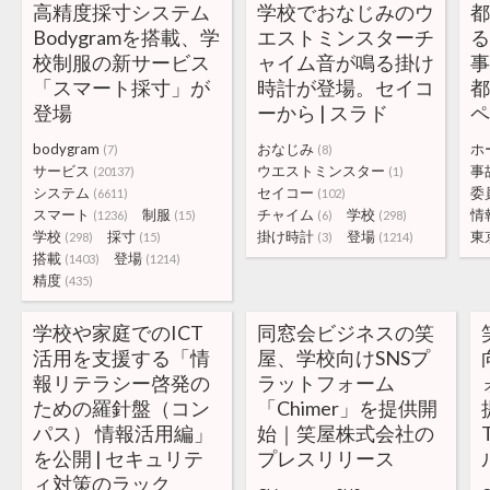
高精度採寸システム
学校でおなじみのウ
Bodygramを搭載、学
エストミンスターチ
校制服の新サービス
ャイム音が鳴る掛け
「スマート採寸」が
時計が登場。セイコ
登場
ーから | スラド
bodygram
おなじみ
ホ
(7)
(8)
サービス
ウエストミンスター
事
(20137)
(1)
システム
セイコー
委
(6611)
(102)
スマート
制服
チャイム
学校
情
(1236)
(15)
(6)
(298)
学校
採寸
掛け時計
登場
東
(298)
(15)
(3)
(1214)
搭載
登場
(1403)
(1214)
精度
(435)
学校や家庭でのICT
同窓会ビジネスの笑
活用を支援する「情
屋、学校向けSNSプ
報リテラシー啓発の
ラットフォーム
ための羅針盤（コン
「Chimer」を提供開
パス） 情報活用編」
始｜笑屋株式会社の
を公開 | セキュリテ
プレスリリース
ィ対策のラック