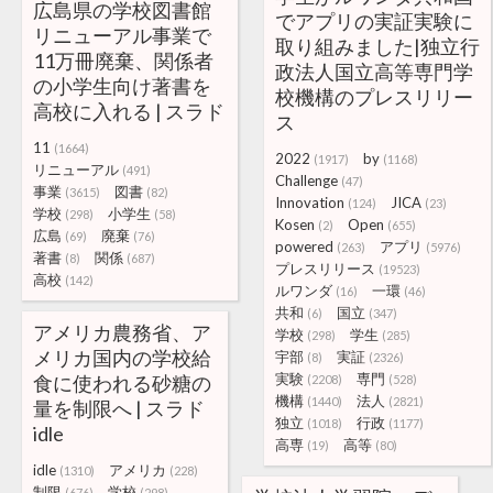
広島県の学校図書館
でアプリの実証実験に
リニューアル事業で
取り組みました|独立行
11万冊廃棄、関係者
政法人国立高等専門学
の小学生向け著書を
校機構のプレスリリー
高校に入れる | スラド
ス
11
(1664)
2022
by
(1917)
(1168)
リニューアル
(491)
Challenge
(47)
事業
図書
(3615)
(82)
Innovation
JICA
(124)
(23)
学校
小学生
(298)
(58)
Kosen
Open
(2)
(655)
広島
廃棄
(69)
(76)
powered
アプリ
(263)
(5976)
著書
関係
(8)
(687)
プレスリリース
(19523)
高校
(142)
ルワンダ
一環
(16)
(46)
共和
国立
(6)
(347)
アメリカ農務省、ア
学校
学生
(298)
(285)
メリカ国内の学校給
宇部
実証
(8)
(2326)
実験
専門
食に使われる砂糖の
(2208)
(528)
機構
法人
(1440)
(2821)
量を制限へ | スラド
独立
行政
(1018)
(1177)
idle
高専
高等
(19)
(80)
idle
アメリカ
(1310)
(228)
制限
学校
(676)
(298)