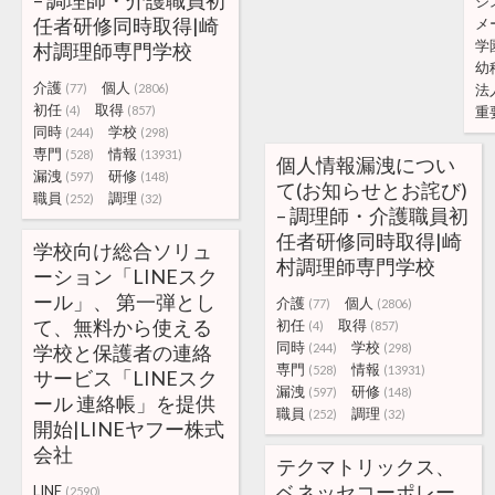
– 調理師・介護職員初
シ
任者研修同時取得|崎
メ
学
村調理師専門学校
幼
介護
個人
(77)
(2806)
法
初任
取得
(4)
(857)
重
同時
学校
(244)
(298)
専門
情報
(528)
(13931)
個人情報漏洩につい
漏洩
研修
(597)
(148)
て(お知らせとお詫び)
職員
調理
(252)
(32)
– 調理師・介護職員初
任者研修同時取得|崎
学校向け総合ソリュ
村調理師専門学校
ーション「LINEスク
ール」、 第一弾とし
介護
個人
(77)
(2806)
て、無料から使える
初任
取得
(4)
(857)
同時
学校
学校と保護者の連絡
(244)
(298)
専門
情報
(528)
(13931)
サービス「LINEスク
漏洩
研修
(597)
(148)
ール 連絡帳」を提供
職員
調理
(252)
(32)
開始|LINEヤフー株式
会社
テクマトリックス、
ベネッセコーポレー
LINE
(2590)