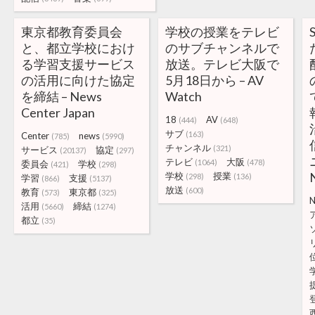
東京都教育委員会
学校の授業をテレビ
と、都立学校におけ
のサブチャンネルで
る学習支援サービス
放送。テレビ大阪で
の活用に向けた協定
5月18日から – AV
を締結 – News
Watch
Center Japan
18
AV
(444)
(648)
サブ
(163)
Center
news
(785)
(5990)
チャンネル
(321)
サービス
協定
(20137)
(297)
テレビ
大阪
(1064)
(478)
委員会
学校
(421)
(298)
学校
授業
(298)
(136)
学習
支援
(866)
(5137)
放送
(600)
教育
東京都
(573)
(325)
活用
締結
(5660)
(1274)
都立
(35)