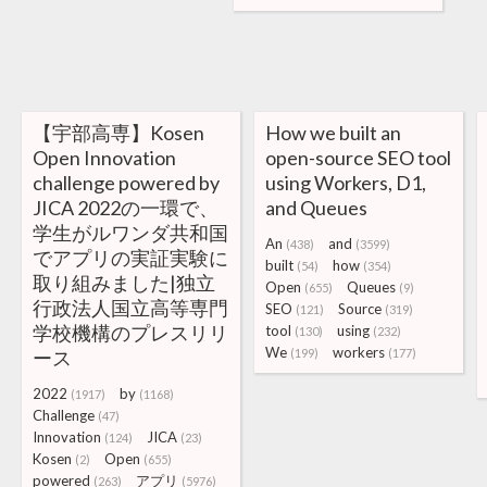
【宇部高専】Kosen
How we built an
Open Innovation
open-source SEO tool
challenge powered by
using Workers, D1,
JICA 2022の一環で、
and Queues
学生がルワンダ共和国
An
and
(438)
(3599)
でアプリの実証実験に
built
how
(54)
(354)
取り組みました|独立
Open
Queues
(655)
(9)
行政法人国立高等専門
SEO
Source
(121)
(319)
学校機構のプレスリリ
tool
using
(130)
(232)
We
workers
ース
(199)
(177)
2022
by
(1917)
(1168)
Challenge
(47)
Innovation
JICA
(124)
(23)
Kosen
Open
(2)
(655)
powered
アプリ
(263)
(5976)