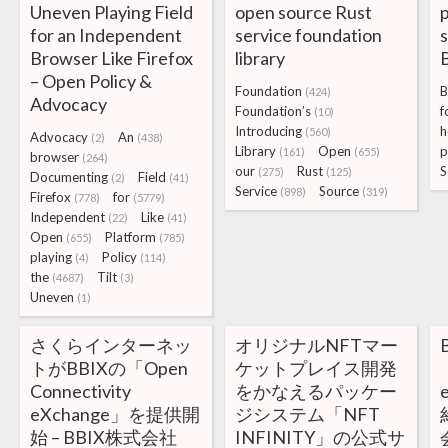
Uneven Playing Field
open source Rust
for an Independent
service foundation
Browser Like Firefox
library
– Open Policy &
Foundation
B
(424)
Advocacy
Foundation’s
f
(10)
Introducing
h
(560)
Advocacy
An
(2)
(438)
Library
Open
p
(161)
(655)
browser
(264)
our
Rust
S
(275)
(125)
Documenting
Field
(2)
(41)
Service
Source
(898)
(319)
Firefox
for
(778)
(5779)
Independent
Like
(22)
(41)
Open
Platform
(655)
(785)
playing
Policy
(4)
(114)
the
Tilt
(4687)
(3)
Uneven
(1)
さくらインターネッ
オリジナルNFTマー
トがBBIXの「Open
ケットプレイス開発
Connectivity
をかなえるパッケー
eXchange」を提供開
ジシステム「NFT
始 – BBIX株式会社
INFINITY」の公式サ