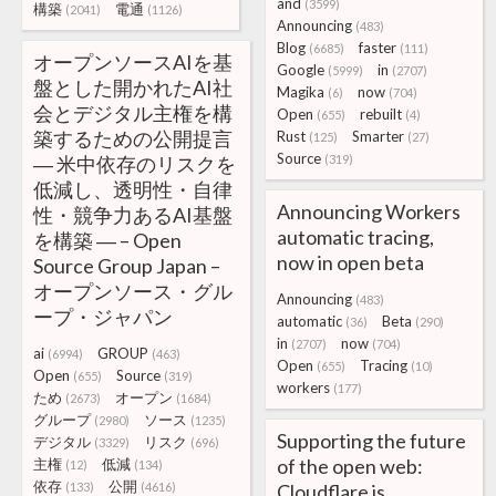
and
(3599)
構築
電通
(2041)
(1126)
Announcing
(483)
Blog
faster
(6685)
(111)
オープンソースAIを基
Google
in
(5999)
(2707)
盤とした開かれたAI社
Magika
now
(6)
(704)
会とデジタル主権を構
Open
rebuilt
(655)
(4)
築するための公開提言
Rust
Smarter
(125)
(27)
Source
― 米中依存のリスクを
(319)
低減し、透明性・自律
Announcing Workers
性・競争力あるAI基盤
automatic tracing,
を構築 ― – Open
now in open beta
Source Group Japan –
オープンソース・グル
Announcing
(483)
ープ・ジャパン
automatic
Beta
(36)
(290)
in
now
(2707)
(704)
ai
GROUP
(6994)
(463)
Open
Tracing
(655)
(10)
Open
Source
(655)
(319)
workers
(177)
ため
オープン
(2673)
(1684)
グループ
ソース
(2980)
(1235)
Supporting the future
デジタル
リスク
(3329)
(696)
of the open web:
主権
低減
(12)
(134)
依存
公開
(133)
(4616)
Cloudflare is