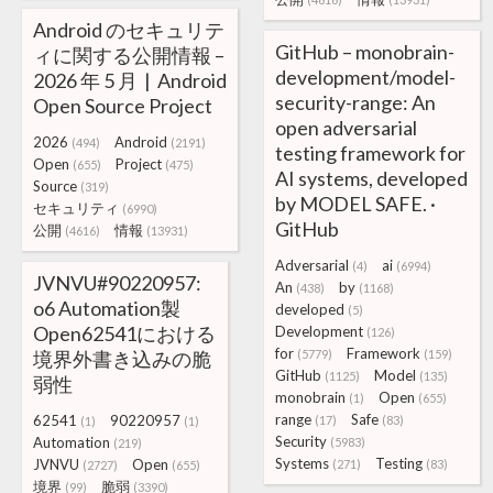
Android のセキュリテ
GitHub – monobrain-
ィに関する公開情報 –
development/model-
2026 年 5 月 | Android
security-range: An
Open Source Project
open adversarial
2026
Android
(494)
(2191)
testing framework for
Open
Project
(655)
(475)
AI systems, developed
Source
(319)
by MODEL SAFE. ·
セキュリティ
(6990)
GitHub
公開
情報
(4616)
(13931)
Adversarial
ai
(4)
(6994)
JVNVU#90220957:
An
by
(438)
(1168)
o6 Automation製
developed
(5)
Open62541における
Development
(126)
for
Framework
境界外書き込みの脆
(5779)
(159)
GitHub
Model
(1125)
(135)
弱性
monobrain
Open
(1)
(655)
range
Safe
62541
90220957
(17)
(83)
(1)
(1)
Security
Automation
(5983)
(219)
Systems
Testing
JVNVU
Open
(271)
(83)
(2727)
(655)
境界
脆弱
(99)
(3390)