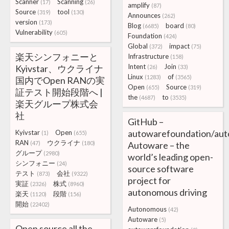
Scanner
Scanning
(17)
(26)
amplify
(87)
Source
tool
(319)
(130)
Announces
(262)
version
(173)
Blog
board
(6685)
(80)
Vulnerability
(605)
Foundation
(424)
Global
impact
(372)
(75)
楽天シンフォニーと
Infrastructure
(158)
Intent
Join
Kyivstar、ウクライナ
(26)
(33)
Linux
of
(1283)
(3565)
国内でOpen RANの実
Open
Source
(655)
(319)
証テスト開始段階へ |
the
to
(4687)
(3535)
楽天グループ株式会
社
GitHub –
autowarefoundation/aut
Kyivstar
Open
(1)
(655)
RAN
ウクライナ
(47)
(180)
Autoware – the
グループ
(2980)
world’s leading open-
シンフォニー
(24)
source software
テスト
会社
(873)
(9322)
project for
実証
株式
(2326)
(8960)
autonomous driving
楽天
段階
(1120)
(156)
開始
(22402)
Autonomous
(42)
Autoware
(5)
Open source all the