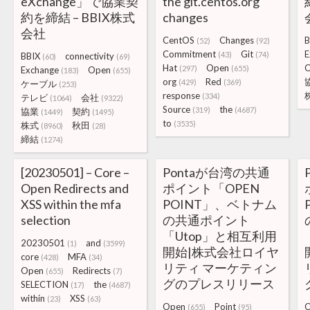
eXchange」で協業契
the git.centos.org
約を締結 – BBIX株式
changes
会社
CentOS
Changes
B
(52)
(92)
Commitment
Git
E
(43)
(74)
BBIX
connectivity
(60)
(69)
Hat
Open
(297)
(655)
Exchange
Open
(183)
(655)
org
Red
(429)
(369)
ケーブル
(253)
response
(334)
テレビ
会社
(1064)
(9322)
Source
the
(319)
(4687)
協業
契約
(1449)
(1495)
to
(3535)
株式
秋田
(8960)
(28)
締結
(1274)
[20230501] – Core –
Pontaが台湾の共通
Open Redirects and
ポイント「OPEN
XSS within the mfa
POINT」、ベトナム
selection
の共通ポイント
「Utop」と相互利用
20230501
and
(1)
(3599)
開始|株式会社ロイヤ
core
MFA
(428)
(34)
リティ マーケティン
Open
Redirects
(655)
(7)
グのプレスリリース
SELECTION
the
(17)
(4687)
within
XSS
(23)
(63)
Open
Point
(655)
(95)