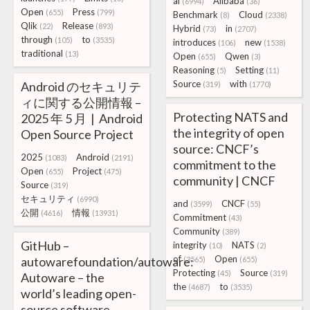
ai
Alibaba
(6994)
(36)
Open
Press
(655)
(799)
Benchmark
Cloud
(8)
(2338)
Qlik
Release
(22)
(893)
Hybrid
in
(73)
(2707)
through
to
(105)
(3535)
introduces
new
(106)
(1538)
traditional
(13)
Open
Qwen
(655)
(3)
Reasoning
Setting
(5)
(11)
Source
with
Android のセキュリテ
(319)
(1770)
ィに関する公開情報 –
Protecting NATS and
2025 年 5 月 | Android
the integrity of open
Open Source Project
source: CNCF’s
2025
Android
(1083)
(2191)
commitment to the
Open
Project
(655)
(475)
community | CNCF
Source
(319)
セキュリティ
(6990)
and
CNCF
(3599)
(55)
公開
情報
(4616)
(13931)
Commitment
(43)
Community
(389)
GitHub –
integrity
NATS
(10)
(2)
of
Open
autowarefoundation/autoware:
(3565)
(655)
Protecting
Source
(45)
(319)
Autoware – the
the
to
(4687)
(3535)
world’s leading open-
source software