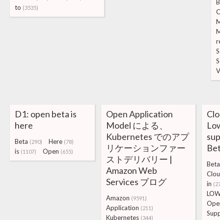
B
to
(3535)
C
M
r
S
S
V
D1: open beta is
Open Application
Clo
here
Model による、
Lo
Kubernetes でのアプ
sup
Beta
Here
(290)
(78)
リケーションファー
Be
is
Open
(1107)
(655)
ストデリバリー |
Beta
Amazon Web
Clou
Services ブログ
in
(2
LO
Amazon
(9591)
Ope
Application
(211)
Sup
Kubernetes
(344)