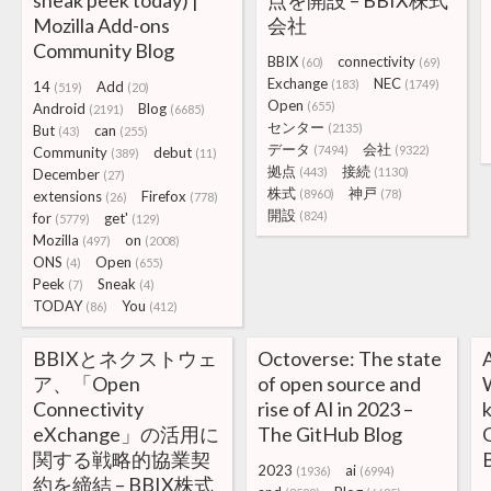
sneak peek today) |
点を開設 – BBIX株式
Mozilla Add-ons
会社
Community Blog
BBIX
connectivity
(60)
(69)
Exchange
NEC
(183)
(1749)
14
Add
(519)
(20)
Open
(655)
Android
Blog
(2191)
(6685)
センター
(2135)
But
can
(43)
(255)
データ
会社
(7494)
(9322)
Community
debut
(389)
(11)
拠点
接続
(443)
(1130)
December
(27)
株式
神戸
(8960)
(78)
extensions
Firefox
(26)
(778)
開設
(824)
for
get'
(5779)
(129)
Mozilla
on
(497)
(2008)
ONS
Open
(4)
(655)
Peek
Sneak
(7)
(4)
TODAY
You
(86)
(412)
BBIXとネクストウェ
Octoverse: The state
ア、「Open
of open source and
Connectivity
rise of AI in 2023 –
k
eXchange」の活用に
The GitHub Blog
関する戦略的協業契
2023
ai
(1936)
(6994)
約を締結 – BBIX株式