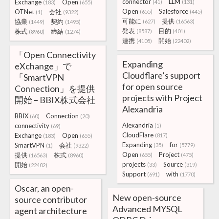
connector
LLM
Exchange
Open
(41)
(131)
(183)
(655)
Open
Salesforce
OTNet
会社
(655)
(445)
(1)
(9322)
可能に
提供
協業
契約
(627)
(16563)
(1449)
(1495)
発表
目的
株式
締結
(8587)
(401)
(8960)
(1274)
連携
開始
(4105)
(22402)
「Open Connectivity
Expanding
eXchange」で
Cloudflare’s support
「SmartVPN
for open source
Connection」を提供
projects with Project
開始 – BBIX株式会社
Alexandria
BBIX
Connection
(60)
(20)
Alexandria
connectivity
(1)
(69)
CloudFlare
Exchange
Open
(817)
(183)
(655)
Expanding
for
SmartVPN
会社
(35)
(5779)
(1)
(9322)
Open
Project
提供
株式
(655)
(475)
(16563)
(8960)
projects
Source
開始
(33)
(319)
(22402)
Support
with
(691)
(1770)
Oscar, an open-
New open-source
source contributor
Advanced MYSQL
agent architecture