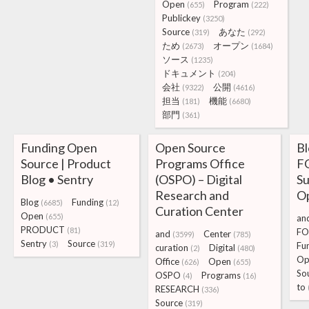
Open
Program
(655)
(222)
Publickey
(3250)
Source
あなた
(319)
(292)
ため
オープン
(2673)
(1684)
ソース
(1235)
ドキュメント
(204)
会社
公開
(9322)
(4616)
担当
機能
(181)
(6680)
部門
(361)
Funding Open
Open Source
B
Source | Product
Programs Office
FO
Blog • Sentry
(OSPO) – Digital
Su
Research and
Op
Blog
Funding
(6685)
(12)
Curation Center
Open
(655)
an
PRODUCT
(81)
FO
and
Center
(3599)
(785)
Sentry
Source
(3)
(319)
Fu
curation
Digital
(2)
(480)
Op
Office
Open
(626)
(655)
So
OSPO
Programs
(4)
(16)
to
RESEARCH
(336)
Source
(319)