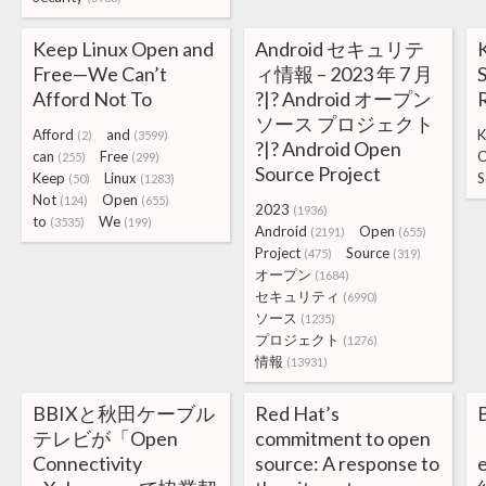
Keep Linux Open and
Android セキュリテ
Free—We Can’t
ィ情報 – 2023 年 7 月
Afford Not To
?|? Android オープン
ソース プロジェクト
Afford
and
K
(2)
(3599)
?|? Android Open
can
Free
(255)
(299)
Source Project
Keep
Linux
S
(50)
(1283)
Not
Open
(124)
(655)
2023
(1936)
to
We
(3535)
(199)
Android
Open
(2191)
(655)
Project
Source
(475)
(319)
オープン
(1684)
セキュリティ
(6990)
ソース
(1235)
プロジェクト
(1276)
情報
(13931)
BBIXと秋田ケーブル
Red Hat’s
テレビが「Open
commitment to open
Connectivity
source: A response to