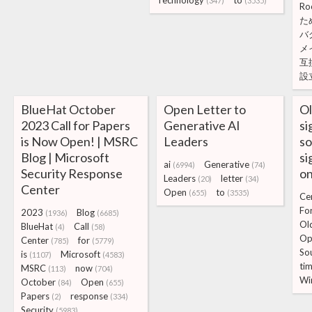
Technology
to
(347)
(3535)
Ro
た
バ
メ
互
設
BlueHat October
Open Letter to
Ol
2023 Call for Papers
Generative AI
si
is Now Open! | MSRC
Leaders
so
Blog | Microsoft
si
ai
Generative
(6994)
(74)
Security Response
on
Leaders
letter
(20)
(34)
Center
Open
to
(655)
(3535)
Cer
Fo
2023
Blog
(1936)
(6685)
Ol
BlueHat
Call
(4)
(58)
Op
Center
for
(785)
(5779)
So
is
Microsoft
(1107)
(4583)
ti
MSRC
now
(113)
(704)
Wi
October
Open
(84)
(655)
Papers
response
(2)
(334)
Security
(5983)