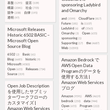
基盤
提言
(1295)
(109)
sponsoring Ladybird
構築
社会
(2041)
(705)
and Omarchy
競争
自律
(208)
(195)
透明
(97)
and
CloudFlare
(3599)
(817)
Future
is
(181)
(1107)
Ladybird
of
Microsoft Releases
(6)
(3565)
Omarchy
Open
(3)
(655)
Historic 6502 BASIC –
sponsoring
(1)
Microsoft Open
Supporting
the
(17)
(4687)
Source Blog
Web
(10593)
6502
Basic
(2)
(61)
Amazon Bedrock で
Blog
historic
(6685)
(9)
Microsoft
(4583)
AWS Open Data
Open
Releases
(655)
(734)
Program のデータを
Source
(319)
使用する方法 |
Amazon Web Services
Open Job Description
ブログ
を使用したサブミッ
Amazon
AWS
ターワークフローの
(9591)
(4619)
bedrock
data
(250)
(944)
カスタマイズ |
Open
Program
(655)
(222)
Amazon Web Services