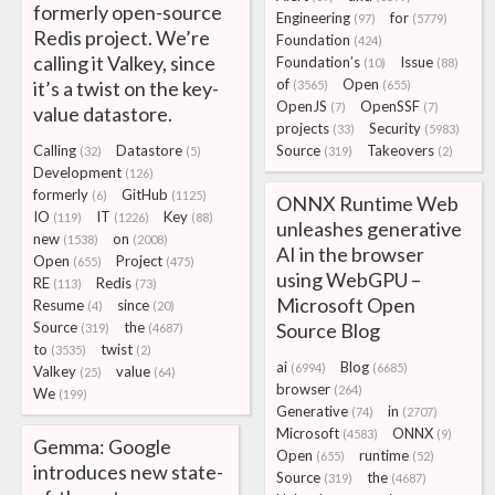
formerly open-source
Engineering
for
(97)
(5779)
Redis project. We’re
Foundation
(424)
calling it Valkey, since
Foundation’s
Issue
(10)
(88)
of
Open
it’s a twist on the key-
(3565)
(655)
OpenJS
OpenSSF
(7)
(7)
value datastore.
projects
Security
(33)
(5983)
Calling
Datastore
Source
Takeovers
(32)
(5)
(319)
(2)
Development
(126)
formerly
GitHub
(6)
(1125)
ONNX Runtime Web
IO
IT
Key
(119)
(1226)
(88)
unleashes generative
new
on
(1538)
(2008)
AI in the browser
Open
Project
(655)
(475)
using WebGPU –
RE
Redis
(113)
(73)
Microsoft Open
Resume
since
(4)
(20)
Source
the
Source Blog
(319)
(4687)
to
twist
(3535)
(2)
ai
Blog
(6994)
(6685)
Valkey
value
(25)
(64)
browser
(264)
We
(199)
Generative
in
(74)
(2707)
Microsoft
ONNX
(4583)
(9)
Gemma: Google
Open
runtime
(655)
(52)
introduces new state-
Source
the
(319)
(4687)