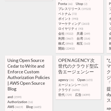
Ponta
Utop
P
(66)
(2)
プレスリリース
(19523)
ベトナム
(72)
ポイント
(990)
マーケティング
(2610)
ロイヤリティ
(90)
会社
共通
(9322)
(249)
利用
台湾
(5467)
(314)
株式
相互
(8960)
(163)
開始
(22402)
Using Open Source
OPEN AGENCY 次
“
Cedar to Write and
世代のクラウド型広
マ
Enforce Custom
告エージェンシー
Authorization Policies
agency
Open
(36)
(655)
| AWS Open Source
「
エージェンシー
(127)
Blog
提
クラウド
(6696)
d
世代
広告
(729)
(4099)
and
(3599)
Authorization
(16)
AWS
Blog
(4619)
(6685)
ag