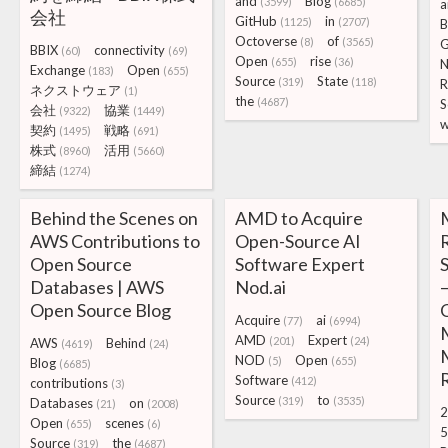
and
Blog
(3599)
(6685)
a
会社
GitHub
in
(1125)
(2707)
B
Octoverse
of
(8)
(3565)
G
BBIX
connectivity
(60)
(69)
Open
rise
(655)
(36)
N
Exchange
Open
(183)
(655)
Source
State
(319)
(118)
R
ネクストウェア
(1)
the
(4687)
S
会社
協業
(9322)
(1449)
w
契約
戦略
(1495)
(691)
株式
活用
(8960)
(5660)
締結
(1274)
Behind the Scenes on
AMD to Acquire
AWS Contributions to
Open-Source AI
Open Source
Software Expert
S
Databases | AWS
Nod.ai
Open Source Blog
Acquire
ai
(77)
(6994)
AMD
Expert
(201)
(24)
AWS
Behind
(4619)
(24)
M
NOD
Open
(5)
(655)
Blog
(6685)
Software
(412)
contributions
(3)
Source
to
(319)
(3535)
Databases
on
(21)
(2008)
2
Open
scenes
(655)
(6)
5
Source
the
(319)
(4687)