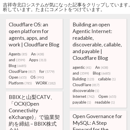
吉祥寺北口システムが気になった記事をクリップしています
析しています。たまにコメントをつけています。
Cloudflare OS: an
Building an open
open platform for
Agentic Internet:
agents, apps, and
readable,
work | Cloudflare Blog
discoverable, callable,
and payable |
Agents
An
(85)
(438)
Cloudflare Blog
and
Apps
(3599)
(313)
Blog
(6685)
agentic
An
(41)
(438)
CloudFlare
for
(817)
(5779)
and
Blog
(3599)
(6685)
Open
OS
(655)
(990)
Building
callable
(123)
(1)
Platform
WORK
(785)
(182)
CloudFlare
(817)
discoverable
(1)
BBIXと山梨CATV、
Internet
Open
(742)
(655)
payable
readable
「OCX(Open
(1)
(1)
Connectivity
Open Governance for
eXchange)」で協業契
MySQL: A Step
約を締結 – BBIX株式
Forward for the