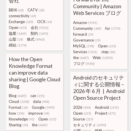
会社
Community | Amazon
BBIX
CATV
(60)
(28)
Web Services ブログ
connectivity
(69)
Exchange
OCX
(183)
(14)
Amazon
(9591)
Open
会社
(655)
(9322)
Community
for
(389)
(5779)
協業
契約
(1449)
(1495)
forward
(29)
山梨
株式
(18)
(8960)
Governance
(19)
締結
(1274)
MySQL
Open
(198)
(655)
Services
step
(7631)
(86)
the
Web
How the Open
(4687)
(10593)
ブログ
(9054)
Knowledge Format
can improve data
Android のセキュリテ
sharing | Google Cloud
ィに関する公開情報 –
Blog
2026 年 6 月 | Android
Blog
can
(6685)
(255)
Open Source Project
Cloud
data
(2338)
(944)
Format
Google
2026
Android
(24)
(5999)
(494)
(2191)
how
improve
Open
Project
(354)
(34)
(655)
(475)
Knowledge
Open
Source
(95)
(655)
(319)
Sharing
the
セキュリティ
(50)
(4687)
(6990)
公開
情報
(4616)
(13931)