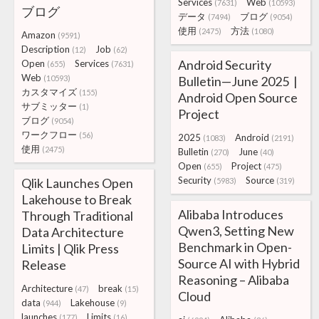
Services
Web
(7631)
(10593)
ブログ
データ
ブログ
(7494)
(9054)
使用
方法
(2475)
(1080)
Amazon
(9591)
Description
Job
(12)
(62)
Android Security
Open
Services
(655)
(7631)
Web
(10593)
Bulletin—June 2025 |
カスタマイズ
(155)
Android Open Source
サブミッター
(1)
Project
ブログ
(9054)
ワークフロー
(56)
2025
Android
(1083)
(2191)
使用
(2475)
Bulletin
June
(270)
(40)
Open
Project
(655)
(475)
Security
Source
Qlik Launches Open
(5983)
(319)
Lakehouse to Break
Alibaba Introduces
Through Traditional
Qwen3, Setting New
Data Architecture
Benchmark in Open-
Limits | Qlik Press
Source AI with Hybrid
Release
Reasoning – Alibaba
Architecture
break
(47)
(15)
Cloud
data
Lakehouse
(944)
(9)
launches
Limits
(177)
(16)