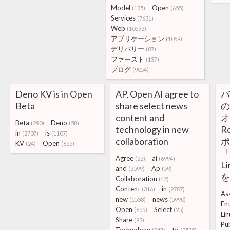
Model
Open
(135)
(655)
Services
(7631)
Web
(10593)
アプリケーション
(1059)
デリバリー
(87)
ファースト
(137)
ブログ
(9054)
Deno KV is in Open
AP, Open AI agree to
バ
Beta
share select news
の
content and
オ
Beta
Deno
(290)
(58)
technology in new
R
in
is
(2707)
(1107)
collaboration
ポ
KV
Open
(24)
(655)
「
Agree
ai
(22)
(6994)
Li
and
Ap
(3599)
(59)
を
Collaboration
(42)
Content
in
(316)
(2707)
As
new
news
(1538)
(5990)
En
Open
Select
(655)
(25)
Li
Share
(93)
Pu