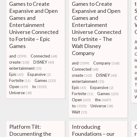
Games to Create
Games to Create
t
Expansive and Open
Expansive and Open
Games and
Games and
Entertainment
Entertainment
Universe Connected
Universe Connected
to Fortnite – Epic
to Fortnite – The
A
Games
Walt Disney
A
Company
C
and
Connected
(3599)
(68)
l
create
DISNEY
(103)
(40)
and
Company
(3599)
(168)
o
entertainment
(55)
Connected
(68)
o
Epic
Expansive
(45)
(2)
create
DISNEY
(103)
(40)
t
Fortnite
Games
(11)
(225)
entertainment
(55)
T
Open
to
(655)
(3535)
Epic
Expansive
(45)
(2)
Universe
(38)
Fortnite
Games
(11)
(225)
Open
the
(655)
(4687)
to
Universe
(3535)
(38)
Walt
(15)
Platform Tilt:
Introducing
Documenting the
Foundations – our