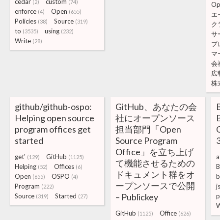
cedar
custom
(2)
(74)
Op
enforce
Open
(4)
(655)
エ
Policies
Source
(38)
(319)
ク
to
using
(3535)
(232)
サ
Write
(28)
プ
マ
会
広
株
github/github-ospo:
GitHub、あなたの会
B
Helping open source
社にオープンソース
B
program offices get
担当部門「Open
started
Source Program
3
Office」を立ち上げ
get'
GitHub
a
(129)
(1125)
て機能させるための
Helping
Offices
B
(52)
(6)
ドキュメント群をオ
Open
OSPO
b
(655)
(4)
ープンソースで公開
Program
j
(222)
– Publickey
Source
Started
p
(319)
(27)
GitHub
Office
(1125)
(626)