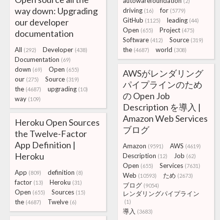
autowarefoundation
(2)
way down: Upgrading
driving
for
(16)
(5779)
GitHub
leading
our developer
(1125)
(44)
Open
Project
(655)
(475)
documentation
Software
Source
(412)
(319)
All
Developer
the
world
(292)
(438)
(4687)
(308)
Documentation
(69)
down
Open
(69)
(655)
AWSがレンダリング
our
Source
(275)
(319)
パイプラインのため
the
upgrading
(4687)
(10)
の Open Job
way
(109)
Description を導入 |
Amazon Web Services
Heroku Open Sources
ブログ
the Twelve-Factor
App Definition |
Amazon
AWS
(9591)
(4619)
Heroku
Description
Job
(12)
(62)
Open
Services
(655)
(7631)
App
definition
(809)
(8)
Web
ため
(10593)
(2673)
factor
Heroku
(13)
(31)
ブログ
(9054)
Open
Sources
(655)
(15)
レンダリングパイプライン
the
Twelve
(1)
(4687)
(6)
導入
(3683)