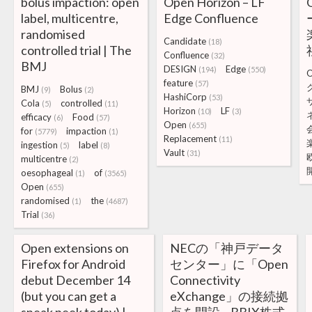
bolus impaction: open
Open Horizon – LF
label, multicentre,
Edge Confluence
randomised
Candidate
(18)
controlled trial | The
Confluence
(32)
BMJ
DESIGN
Edge
(194)
(550)
feature
(57)
BMJ
Bolus
(9)
(2)
HashiCorp
(53)
Cola
controlled
(5)
(11)
Horizon
LF
(10)
(3)
efficacy
Food
(6)
(57)
Open
(655)
for
impaction
(5779)
(1)
Replacement
(11)
ingestion
label
(5)
(8)
Vault
(31)
multicentre
(2)
oesophageal
of
(1)
(3565)
Open
(655)
randomised
the
(1)
(4687)
Trial
(36)
Open extensions on
NECの「神戸データ
Firefox for Android
センター」に「Open
debut December 14
Connectivity
(but you can get a
eXchange」の接続拠