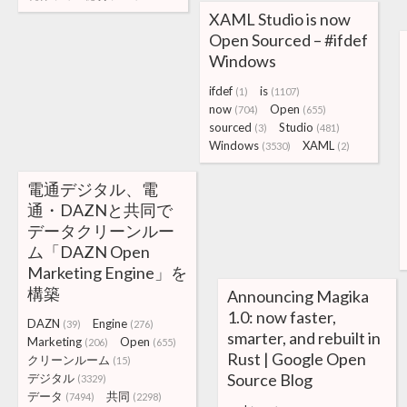
XAML Studio is now
Open Sourced – #ifdef
Windows
ifdef
is
(1)
(1107)
now
Open
(704)
(655)
sourced
Studio
(3)
(481)
Windows
XAML
(3530)
(2)
電通デジタル、電
通・DAZNと共同で
データクリーンルー
ム「DAZN Open
Marketing Engine」を
構築
Announcing Magika
1.0: now faster,
DAZN
Engine
(39)
(276)
smarter, and rebuilt in
Marketing
Open
(206)
(655)
Rust | Google Open
クリーンルーム
(15)
Source Blog
デジタル
(3329)
データ
共同
(7494)
(2298)