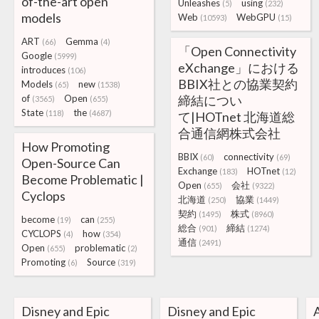
of-the-art open
Unleashes
using
(5)
(232)
models
Web
WebGPU
(10593)
(15)
ART
Gemma
(66)
(4)
「Open Connectivity
Google
(5999)
eXchange」における
introduces
(106)
BBIX社との協業契約
Models
new
(65)
(1538)
of
Open
締結につい
(3565)
(655)
State
the
(118)
(4687)
て|HOTnet 北海道総
合通信網株式会社
How Promoting
BBIX
connectivity
(60)
(69)
Open-Source Can
Exchange
HOTnet
(183)
(12)
Become Problematic |
Open
会社
(655)
(9322)
Cyclops
北海道
協業
(250)
(1449)
契約
株式
(1495)
(8960)
become
can
(19)
(255)
総合
締結
(901)
(1274)
CYCLOPS
how
(4)
(354)
通信
(2491)
Open
problematic
(655)
(2)
Promoting
Source
(6)
(319)
Disney and Epic
Disney and Epic