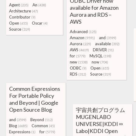
ODBC Driver now
Agent
An
(235)
(438)
available for Amazon
Architecture
(47)
Aurora and RDS –
Contributor
(9)
AWS
Open
Oscar
(655)
(4)
Source
(319)
Advanced
(125)
Amazon
and
(9591)
(3599)
Aurora
available
(229)
(392)
AWS
DRIVER
(4619)
(51)
for
MySQL
(5779)
(198)
new
now
(1538)
(704)
ODBC
Open
(9)
(655)
RDS
Source
(312)
(319)
Common Expressions
For Portable Policy
and Beyond | Google
Open Source Blog
宇宙共創プログラム
MUGENLABO
and
Beyond
(3599)
(112)
UNIVERSE|KDDI ∞
Blog
Common
(6685)
(45)
Labo|KDDI Open
Expressions
for
(1)
(5779)