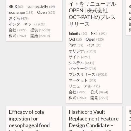
イトをリニューアル
BBIX
connectivity
B
(60)
(69)
OPEN | 株式会社
Exchange
Open
E
(183)
(655)
OCT-PATHのプレス
さくら
(479)
リリース
インターネット
(2023)
会社
提供
(9322)
(16563)
Infinity
NFT
(20)
(191)
株式
開始
(8960)
(22402)
Oct
Open
(10)
(655)
Path
イス
(39)
(35)
オリジナル
(233)
サイト
(6260)
システム
(6611)
パッケージ
(748)
プレスリリース
(19523)
マーケット
(349)
リニューアル
(491)
会社
公式
(9322)
(3474)
株式
開発
(8960)
(7222)
Efficacy of cola
Hashicorp Vault
ingestion for
Replacement Feature
oesophageal food
Design Candidate –