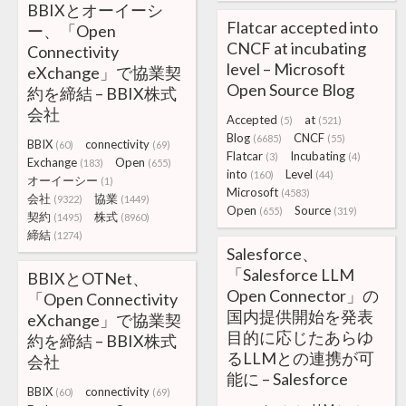
BBIXとオーイーシ
Flatcar accepted into
ー、「Open
CNCF at incubating
Connectivity
level – Microsoft
eXchange」で協業契
Open Source Blog
約を締結 – BBIX株式
会社
Accepted
at
(5)
(521)
Blog
CNCF
(6685)
(55)
BBIX
connectivity
(60)
(69)
Flatcar
Incubating
(3)
(4)
Exchange
Open
(183)
(655)
into
Level
(160)
(44)
オーイーシー
(1)
Microsoft
(4583)
会社
協業
(9322)
(1449)
Open
Source
(655)
(319)
契約
株式
(1495)
(8960)
締結
(1274)
Salesforce、
「Salesforce LLM
BBIXとOTNet、
Open Connector」の
「Open Connectivity
国内提供開始を発表
eXchange」で協業契
目的に応じたあらゆ
約を締結 – BBIX株式
るLLMとの連携が可
会社
能に – Salesforce
BBIX
connectivity
(60)
(69)