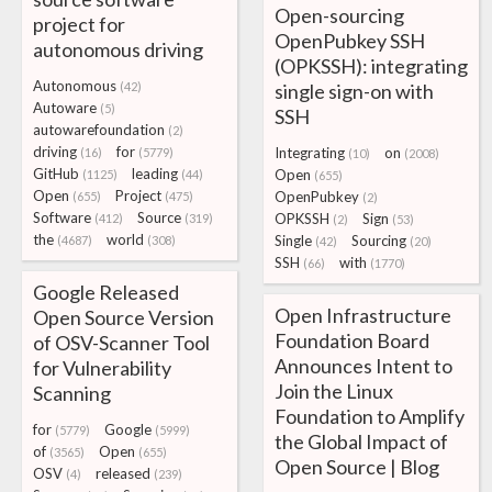
Open-sourcing
project for
OpenPubkey SSH
autonomous driving
(OPKSSH): integrating
Autonomous
(42)
single sign-on with
Autoware
(5)
SSH
autowarefoundation
(2)
driving
for
Integrating
on
(16)
(5779)
(10)
(2008)
GitHub
leading
Open
(1125)
(44)
(655)
Open
Project
OpenPubkey
(655)
(475)
(2)
Software
Source
OPKSSH
Sign
(412)
(319)
(2)
(53)
the
world
Single
Sourcing
(4687)
(308)
(42)
(20)
SSH
with
(66)
(1770)
Google Released
Open Infrastructure
Open Source Version
Foundation Board
of OSV-Scanner Tool
Announces Intent to
for Vulnerability
Join the Linux
Scanning
Foundation to Amplify
for
Google
(5779)
(5999)
the Global Impact of
of
Open
(3565)
(655)
Open Source | Blog
OSV
released
(4)
(239)