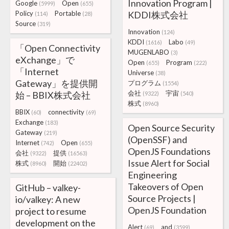
Innovation Program |
Google
Open
(5999)
(655)
Policy
Portable
KDDI株式会社
(114)
(28)
Source
(319)
Innovation
(124)
KDDI
Labo
(1616)
(49)
「Open Connectivity
MUGENLABO
(3)
eXchange」で
Open
Program
(655)
(222)
「Internet
Universe
(38)
Gateway」を提供開
プログラム
(1554)
会社
宇宙
始 – BBIX株式会社
(9322)
(540)
株式
(8960)
BBIX
connectivity
(60)
(69)
Exchange
(183)
Open Source Security
Gateway
(219)
(OpenSSF) and
Internet
Open
(742)
(655)
OpenJS Foundations
会社
提供
(9322)
(16563)
Issue Alert for Social
株式
開始
(8960)
(22402)
Engineering
Takeovers of Open
GitHub – valkey-
Source Projects |
io/valkey: A new
OpenJS Foundation
project to resume
development on the
Alert
and
(69)
(3599)