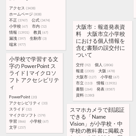
アクセス
(3438)
ホームページ
(808)
不正
公式
(3747)
(3474)
大阪市：報道発表資
小学校
市内
(67)
(52)
情報
教員
(13931)
(67)
料 大阪市立小学校
漏洩
生駒市
(597)
(3)
における個人情報を
端末
(977)
含む書類の誤交付に
ついて
小学校で学習する文
交付
個人
字の PowerPoint ス
(92)
(2806)
報道
大阪
(2305)
(478)
ライド | マイクロソ
大阪市
小学校
(127)
(67)
フト アクセシビリテ
市立
情報
(110)
(13931)
ィ
書類
発表
(264)
(8587)
資料
(1380)
PowerPoint
(20)
アクセシビリティ
(33)
スマホカメラで顔認証
スライド
(32)
マイクロソフト
(579)
できる「Name
学習
小学校
(866)
(67)
Vision」が小学校・中
文字
(257)
学校の教科書に掲載さ