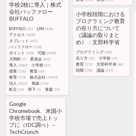
学校2校に導入｜株式
会社バッファロー
小学校段階における
BUFFALO
プログラミング教育
の在り方について
BUFFALO
LAN
(31)
(438)
（議論の取りまと
アクセス
(3438)
タブレット
め）：文部科学省
(457)
バッファロー
(150)
プログラミング
(281)
ポイント
可能
(990)
(4398)
在り方
小学校
(31)
(67)
大間町
委員会
(1)
(421)
教育
文部科学省
(573)
(44)
導入
小学校
(3683)
(67)
段階
議論
(156)
(153)
授業
教室
(136)
(60)
教育
株式会社
(573)
(19472)
法人
無線
(2821)
(725)
町立
県下
青森
(14)
(1)
(15)
Google
Chromebook、米国小
学校市場で売上トッ
プに（IDC調べ） –
TechCrunch