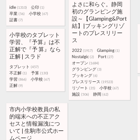
よさに和らぐ。静岡
idle
公印
(1310)
(1)
初のグランピング施
卒業
小学校
(56)
(67)
設～【Glamping&Port
証書
(7)
結】|ブッキングリゾ
ートのプレスリリー
小学校のタブレット
ス
学習、『予算』は不
正解で『予 算』なら
2022
Glamping
(1917)
(1)
正解 | スラド
Nostalgic
Port
(2)
(27)
オープン
(1684)
タブレット
(457)
グランピング
(3)
不正解
予算
(1)
(130)
ブッキング
(6)
学習
小学校
(866)
(67)
プレスリリース
(19523)
正解
(9)
リゾート
小学校
(35)
(67)
施設
静岡
(506)
(62)
市内小学校教員の私
的端末への不正アク
セスと情報漏洩につ
いて | 生駒市公式ホー
ムページ