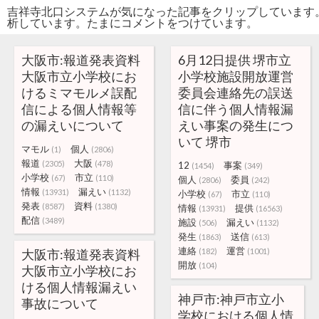
吉祥寺北口システムが気になった記事をクリップしています
析しています。たまにコメントをつけています。
大阪市:報道発表資料
6月12日提供 堺市立
大阪市立小学校にお
小学校施設開放運営
けるミマモルメ誤配
委員会連絡先の誤送
信による個人情報等
信に伴う個人情報漏
の漏えいについて
えい事案の発生につ
いて 堺市
マモル
個人
(1)
(2806)
報道
大阪
(2305)
(478)
12
事案
(1454)
(349)
小学校
市立
(67)
(110)
個人
委員
(2806)
(242)
情報
漏えい
(13931)
(1132)
小学校
市立
(67)
(110)
発表
資料
(8587)
(1380)
情報
提供
(13931)
(16563)
配信
(3489)
施設
漏えい
(506)
(1132)
発生
送信
(1863)
(613)
連絡
運営
大阪市:報道発表資料
(182)
(1001)
開放
(104)
大阪市立小学校にお
ける個人情報漏えい
神戸市:神戸市立小
事故について
学校における個人情