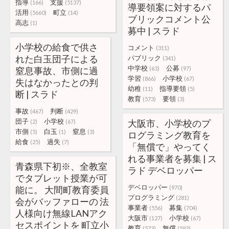
指導
支援
(166)
(5137)
導要領案に対するパ
活用
町立
(5660)
(14)
ブリックコメント公
高志
(1)
募中 | スラド
小学校の給食で供さ
コメント
(311)
れた白玉団子による
パブリック
(341)
中学校
公募
窒息事故、市側に過
(63)
(97)
学習
小学校
(866)
(67)
失はなかったとの判
幼稚
指導要領
(11)
(5)
断 | スラド
教育
要領
(573)
(3)
事故
判断
(467)
(429)
団子
小学校
大阪市、小学校のプ
(2)
(67)
市側
白玉
窒息
(5)
(1)
(3)
ログラミング教育を
給食
過失
(25)
(7)
「無償で」やってく
れる事業者を募集 | ス
青森県下初※、全教室
ラド デベロッパー
でタブレット授業が可
デベロッパー
能に。 大間町教育委員
(970)
プログラミング
(281)
会がバッファローの 法
事業者
募集
(556)
(704)
人様向け無線LANアク
大阪市
小学校
(127)
(67)
セスポイントを 町立小
教育
無償
(573)
(593)