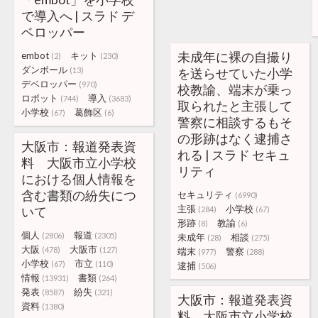
で導入へ | スラド デ
ベロッパー
未成年に裸の自撮り
embot
キット
(2)
(230)
ダンボール
(13)
を送らせていた小学
デベロッパー
(970)
校教諭、端末が乗っ
ロボット
導入
(744)
(3683)
取られたと主張して
小学校
葛飾区
(67)
(6)
警察に相談するもそ
の形跡はなく逮捕さ
大阪市：報道発表資
れる | スラド セキュ
料 大阪市立小学校
リティ
における個人情報を
含む書類の紛失につ
セキュリティ
(6990)
主張
小学校
いて
(284)
(67)
形跡
教諭
(8)
(6)
個人
報道
(2806)
(2305)
未成年
相談
(28)
(275)
大阪
大阪市
(478)
(127)
端末
警察
(977)
(288)
小学校
市立
(67)
(110)
逮捕
(506)
情報
書類
(13931)
(264)
発表
紛失
(8587)
(321)
大阪市：報道発表資
資料
(1380)
料 大阪市立小学校