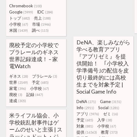
Chromebook
(100)
Google
IDC
(5999)
(284)
トップ
売上
(682)
(188)
小学校
市場
(67)
(1946)
米国
調べ
(1439)
(115)
DeNA、楽しみながら
廃校予定の小学校で
学べる教育アプリ
プラレールのギネス
『アプリゼミ』を提
世界記録達成！ – 家
供開始！ ｢小学校入
電Watch
学準備号｣の配信を皮
ギネス
プラレール
切り最終的には高校
(28)
(3)
世界
予定
(2149)
(685)
生までを対象予定 |
家電
小学校
(396)
(67)
Social Game Info
廃校
記録
(3)
(447)
達成
(305)
DeNA
Game
(271)
(3151)
Info
Social
(2911)
(1281)
アプリ
ゼミ
米ライフル協会、小
(5976)
(16)
予定
入学
(685)
(38)
学校銃乱射事件はゲ
対象
小学校
(881)
(67)
ームのせいと主張 | ス
提供
教育
(16563)
(573)
ラッシュドット・ジ