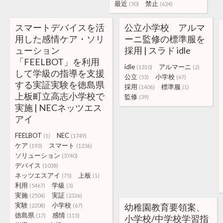
最近
禁止
(50)
(624)
スマートデバイスを活
公立小学校 アルマ
用した感情ケア・ソリ
ーニ監修の標準服を
ューション
採用 | スラド idle
「FEELBOT」を利用
idle
アルマーニ
(1310)
(2)
して学級の指導を支援
公立
小学校
(53)
(67)
する実証実験を徳島県
採用
標準服
(1406)
(1)
上板町立高志小学校で
監修
(39)
実施 | NECネッツエス
アイ
FEELBOT
NEC
(1)
(1749)
ケア
スマート
(193)
(1236)
ソリューション
(3740)
デバイス
(1038)
ネッツエスアイ
上板
(75)
(1)
利用
学級
(5467)
(3)
実施
実証
(2504)
(2326)
実験
小学校
幼稚園教育要領案、
(2208)
(67)
徳島県
感情
(17)
(115)
小学校/中学校学習指