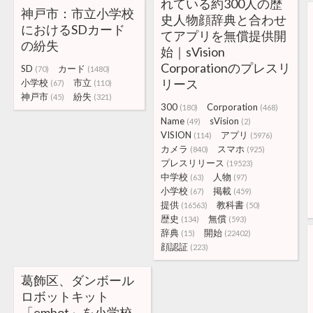
れている約300人の歴
神戸市：市立小学校
史人物顔辞典と合わせ
におけるSDカード
てアプリを無償提供開
の紛失
始｜sVision
Corporationのプレスリ
SD
カード
(70)
(1480)
リース
小学校
市立
(67)
(110)
神戸市
紛失
(45)
(321)
300
Corporation
(180)
(468)
Name
sVision
(49)
(2)
VISION
アプリ
(114)
(5976)
カメラ
スマホ
(840)
(925)
プレスリリース
(19523)
中学校
人物
(63)
(97)
小学校
掲載
(67)
(459)
提供
教科書
(16563)
(50)
歴史
無償
(134)
(593)
辞典
開始
(15)
(22402)
顔認証
(223)
葛飾区、ダンボール
ロボットキット
「embot」を小学校