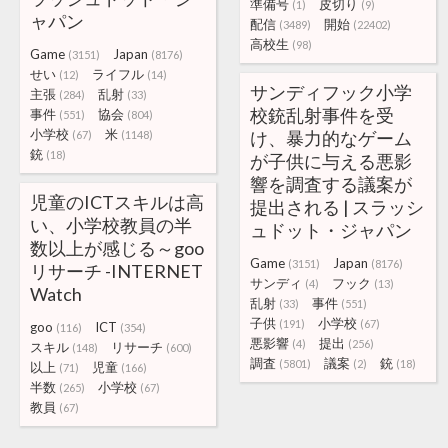
準備号
皮切り
(1)
(9)
ャパン
配信
開始
(3489)
(22402)
高校生
(98)
Game
Japan
(3151)
(8176)
せい
ライフル
(12)
(14)
サンディフック小学
主張
乱射
(284)
(33)
校銃乱射事件を受
事件
協会
(551)
(804)
小学校
米
け、暴力的なゲーム
(67)
(1148)
銃
(18)
が子供に与える悪影
響を調査する議案が
児童のICTスキルは高
提出される | スラッシ
い、小学校教員の半
ュドット・ジャパン
数以上が感じる～goo
Game
Japan
(3151)
(8176)
リサーチ -INTERNET
サンディ
フック
(4)
(13)
Watch
乱射
事件
(33)
(551)
子供
小学校
(191)
(67)
goo
ICT
(116)
(354)
悪影響
提出
(4)
(256)
スキル
リサーチ
(148)
(600)
調査
議案
銃
(5801)
(2)
(18)
以上
児童
(71)
(166)
半数
小学校
(265)
(67)
教員
(67)