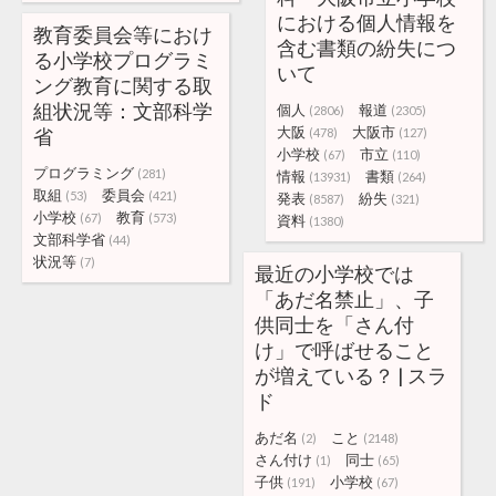
における個人情報を
教育委員会等におけ
含む書類の紛失につ
る小学校プログラミ
いて
ング教育に関する取
組状況等：文部科学
個人
報道
(2806)
(2305)
大阪
大阪市
省
(478)
(127)
小学校
市立
(67)
(110)
プログラミング
(281)
情報
書類
(13931)
(264)
取組
委員会
(53)
(421)
発表
紛失
(8587)
(321)
小学校
教育
(67)
(573)
資料
(1380)
文部科学省
(44)
状況等
(7)
最近の小学校では
「あだ名禁止」、子
供同士を「さん付
け」で呼ばせること
が増えている？ | スラ
ド
あだ名
こと
(2)
(2148)
さん付け
同士
(1)
(65)
子供
小学校
(191)
(67)