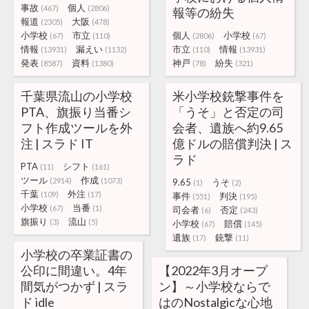
事故
個人
(467)
(2806)
報等の紛失
報道
大阪
(2305)
(478)
小学校
市立
個人
小学校
(67)
(110)
(2806)
(67)
情報
漏えい
市立
情報
(13931)
(1132)
(110)
(13931)
発表
資料
神戸
紛失
(8587)
(1380)
(78)
(321)
千葉県流山の小学校
米小学校銃撃事件を
PTA、旗振り当番シ
「うそ」と否定の司
フト作成ツールを外
会者、遺族へ約9.65
注 | スラド IT
億ドルの賠償判決 | ス
ラド
PTA
シフト
(11)
(161)
ツール
作成
(2914)
(1073)
9.65
うそ
(1)
(2)
千葉
外注
(109)
(17)
事件
判決
(551)
(195)
小学校
当番
(67)
(1)
司会者
否定
(6)
(243)
旗振り
流山
(3)
(5)
小学校
賠償
(67)
(145)
遺族
銃撃
(17)
(11)
小学校の卒業証書の
公印に間違い。4年
【2022年3月オープ
間気がつかず | スラ
ン】～小学校ならで
ド idle
はのNostalgicな心地