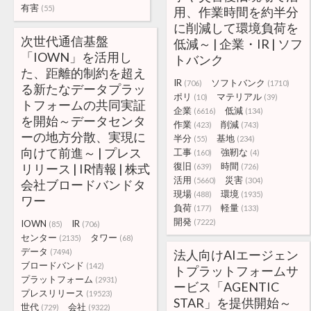
有害
(55)
用、作業時間を約半分
に削減して環境負荷を
次世代通信基盤
低減～ | 企業・IR | ソフ
「IOWN」を活用し
トバンク
た、距離的制約を超え
IR
ソフトバンク
(706)
(1710)
る新たなデータプラッ
ポリ
マテリアル
(10)
(39)
トフォームの共同実証
企業
低減
(6616)
(134)
を開始～データセンタ
作業
削減
(423)
(743)
ーの地方分散、実現に
半分
基地
(55)
(234)
向けて前進～ | プレス
工事
強靭な
(160)
(4)
復旧
時間
リリース | IR情報 | 株式
(639)
(726)
活用
災害
(5660)
(304)
会社ブロードバンドタ
現場
環境
(488)
(1935)
ワー
負荷
軽量
(177)
(133)
開発
(7222)
IOWN
IR
(85)
(706)
センター
タワー
(2135)
(68)
データ
(7494)
法人向けAIエージェン
ブロードバンド
(142)
トプラットフォームサ
プラットフォーム
(2931)
ービス「AGENTIC
プレスリリース
(19523)
STAR」を提供開始～
世代
会社
(729)
(9322)