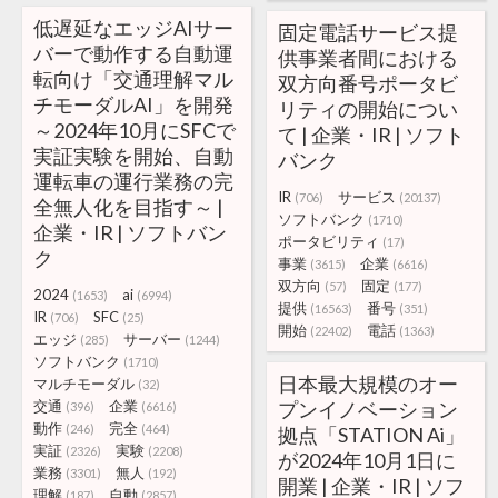
低遅延なエッジAIサー
固定電話サービス提
バーで動作する自動運
供事業者間における
転向け「交通理解マル
双方向番号ポータビ
チモーダルAI」を開発
リティの開始につい
～2024年10月にSFCで
て | 企業・IR | ソフト
実証実験を開始、自動
バンク
運転車の運行業務の完
IR
サービス
(706)
(20137)
全無人化を目指す～ |
ソフトバンク
(1710)
企業・IR | ソフトバン
ポータビリティ
(17)
ク
事業
企業
(3615)
(6616)
双方向
固定
(57)
(177)
2024
ai
(1653)
(6994)
提供
番号
(16563)
(351)
IR
SFC
(706)
(25)
開始
電話
(22402)
(1363)
エッジ
サーバー
(285)
(1244)
ソフトバンク
(1710)
日本最大規模のオー
マルチモーダル
(32)
交通
企業
プンイノベーション
(396)
(6616)
動作
完全
(246)
(464)
拠点「STATION Ai」
実証
実験
(2326)
(2208)
が2024年10月1日に
業務
無人
(3301)
(192)
開業 | 企業・IR | ソフ
理解
自動
(187)
(2857)