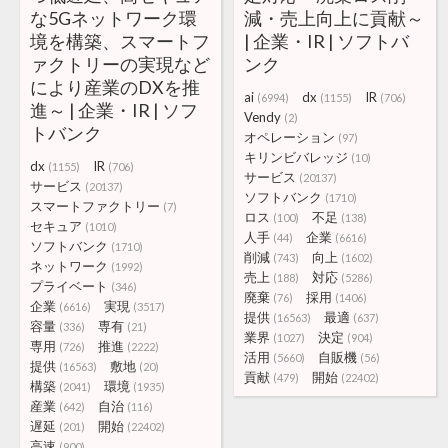
な5Gネットワーク環
減・売上向上に貢献～
境を構築、スマートフ
| 企業・IR | ソフトバ
ァクトリーの実現など
ンク
により産業のDXを推
ai
dx
IR
(6994)
(1155)
(706)
進～ | 企業・IR | ソフ
Vendy
(2)
トバンク
オペレーション
(97)
キリンビバレッジ
(10)
dx
IR
(1155)
(706)
サービス
(20137)
サービス
(20137)
ソフトバンク
(1710)
スマートファクトリー
(7)
ロス
不足
(100)
(138)
セキュア
(1010)
人手
企業
(44)
(6616)
ソフトバンク
(1710)
削減
向上
(743)
(1602)
ネットワーク
(1992)
売上
対応
(188)
(5286)
プライベート
(346)
廃棄
採用
(76)
(1406)
企業
実現
(6616)
(3517)
提供
最適
(16563)
(637)
容量
専有
(336)
(21)
業界
決定
(1027)
(904)
専用
推進
(726)
(2222)
活用
自販機
(5660)
(56)
提供
敷地
(16563)
(20)
貢献
開始
(479)
(22402)
構築
環境
(2041)
(1935)
産業
自治
(642)
(116)
遅延
開始
(201)
(22402)
高速
(900)