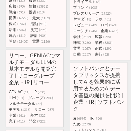
反応
報道
(121)
(2305)
トライアル
(165)
広報
情報
(295)
(13931)
ブランド
(1003)
戦略
投資
(691)
(613)
プレスリリース
(19523)
提供
最大
(16563)
(1102)
ヤマダ
ラボ
(18)
(431)
株式
活動
(8960)
(913)
レビュー
ロゴ
(249)
(160)
活用
測定
(5660)
(298)
ローンチ
企業
(246)
(6616)
統合
設計
(1519)
(406)
会社
広報
(9322)
(295)
開始
電通
(22402)
(1126)
株式
業務
(8960)
(3301)
業界
正式
(1027)
(1292)
自動
進行
リコー、GENIACでマ
(2857)
(62)
ルチモーダルLLMの
ソフトバンクとデー
基本モデルを開発完
タブリックスが提携
了 | リコーグループ
してAIを効果的に活
企業・IR | リコー
用するためのAIデー
GENIAC
IR
(11)
(706)
タ基盤の提供を開始 |
LLM
グループ
(131)
(2980)
企業・IR | ソフトバン
マルチモーダル
(32)
ク
モデル
リコー
(1316)
(237)
企業
基本
(6616)
(322)
ai
IR
(6994)
(706)
完了
開発
(411)
(7222)
ため
(2673)
ソフトバンク
(1710)