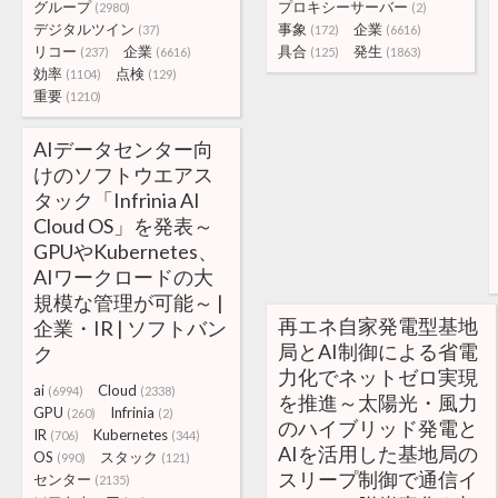
グループ
プロキシーサーバー
(2980)
(2)
デジタルツイン
事象
企業
(37)
(172)
(6616)
リコー
企業
具合
発生
(237)
(6616)
(125)
(1863)
効率
点検
(1104)
(129)
重要
(1210)
AIデータセンター向
けのソフトウエアス
タック「Infrinia AI
Cloud OS」を発表～
GPUやKubernetes、
AIワークロードの大
規模な管理が可能～ |
再エネ自家発電型基地
企業・IR | ソフトバン
局とAI制御による省電
ク
力化でネットゼロ実現
ai
Cloud
(6994)
(2338)
を推進～太陽光・風力
GPU
Infrinia
(260)
(2)
のハイブリッド発電と
IR
Kubernetes
(706)
(344)
AIを活用した基地局の
OS
スタック
(990)
(121)
スリープ制御で通信イ
センター
(2135)