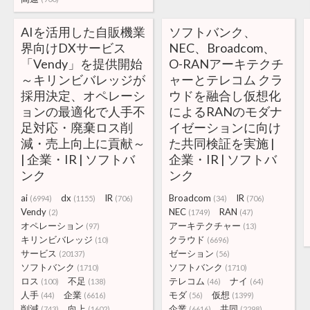
AIを活用した自販機業
ソフトバンク、
界向けDXサービス
NEC、Broadcom、
「Vendy」を提供開始
O-RANアーキテクチ
～キリンビバレッジが
ャーとテレコム クラ
採用決定、オペレーシ
ウドを融合し仮想化
ョンの最適化で人手不
によるRANのモダナ
足対応・廃棄ロス削
イゼーションに向け
減・売上向上に貢献～
た共同検証を実施 |
| 企業・IR | ソフトバ
企業・IR | ソフトバ
ンク
ンク
ai
dx
IR
Broadcom
IR
(6994)
(1155)
(706)
(34)
(706)
Vendy
NEC
RAN
(2)
(1749)
(47)
オペレーション
アーキテクチャー
(97)
(13)
キリンビバレッジ
クラウド
(10)
(6696)
サービス
ゼーション
(20137)
(56)
ソフトバンク
ソフトバンク
(1710)
(1710)
ロス
不足
テレコム
ナイ
(100)
(138)
(46)
(64)
人手
企業
モダ
仮想
(44)
(6616)
(56)
(1399)
削減
向上
企業
共同
(743)
(1602)
(6616)
(2298)