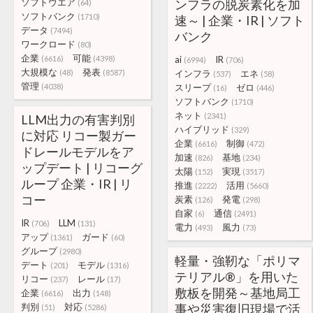
ソフトウエア
ンフラの脱炭素化を加
(64)
ソフトバンク
(1710)
速～ | 企業・IR | ソフト
データ
(7494)
バンク
ワークロード
(80)
企業
可能
(6616)
(4398)
ai
IR
(6994)
(706)
大規模な
発表
(48)
(8587)
インフラ
エネ
(537)
(58)
管理
(4038)
スリープ
ゼロ
(16)
(446)
ソフトバンク
(1710)
ネット
(2341)
LLM出力の有害判別
ハイブリッド
(329)
に対応 リコー製ガー
企業
制御
(6616)
(472)
ドレールモデルをア
加速
基地
(826)
(234)
ップデート | リコーグ
太陽
実現
(152)
(3517)
ループ 企業・IR | リ
推進
活用
(2222)
(5660)
コー
炭素
発電
(126)
(298)
自家
通信
(6)
(2491)
IR
LLM
(706)
(131)
電力
風力
(493)
(73)
アップ
ガード
(1361)
(60)
グループ
(2980)
軽量・強靭な「ポリマ
デート
モデル
(201)
(1316)
テリアル®」を用いた
リコー
レール
(237)
(17)
敷板を開発～基地局工
企業
出力
(6616)
(148)
判別
対応
事や災害復旧現場で活
(51)
(5286)