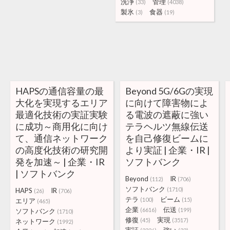
洗浄
管理
(33)
(4038)
製氷
食器
(3)
(19)
HAPSの通信容量の最
Beyond 5G/6Gの実現
大化を実現するエリア
に向けて障害物によ
最適化技術の実証実験
る電波の遮蔽に強い
に成功～商用化に向け
テラヘルツ無線伝送
て、通信ネットワーク
を自己修復ビームに
の高度化技術の研究開
より実証 | 企業・IR |
発を加速～ | 企業・IR
ソフトバンク
| ソフトバンク
Beyond
IR
(112)
(706)
ソフトバンク
(1710)
HAPS
IR
(26)
(706)
テラ
ビーム
(100)
(15)
エリア
(465)
企業
伝送
(6616)
(199)
ソフトバンク
(1710)
修復
実現
(45)
(3517)
ネットワーク
(1992)