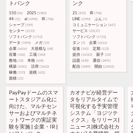
トバンク
ンク
150
2025
21
IR
(86)
(1083)
(433)
(706)
44
ai
IR
LINE
ぶん
(31)
(6994)
(706)
(2590)
(5)
シャープ
コミュニケーション
(599)
(647)
センター
サービス
(2135)
(20137)
ソフトバンク
ソフトバンク
(1710)
(1710)
データ
メガ
タン
企業
(7494)
(53)
(5)
(6616)
企業
大規模な
促進
定期
(6616)
(48)
(545)
(123)
容量
工場
提供
親子
(336)
(540)
(16563)
(20)
敷地
本格
話題
通信
(20)
(604)
(434)
(2491)
構築
活用
配信
開始
(2041)
(5660)
(3489)
(22402)
稼働
規模
(370)
(601)
面積
(25)
PayPayドームのスマ
カオナビが経営デー
ートスタジアム化に
タをリアルタイムで
向けた、マルチセン
可視化する予実管理
サーおよびマルチネ
システム「ヨジツテ
ットワークの実証実
ィクス」をリリース|
験を実施 | 企業・IR |
ニュース|株式会社カ