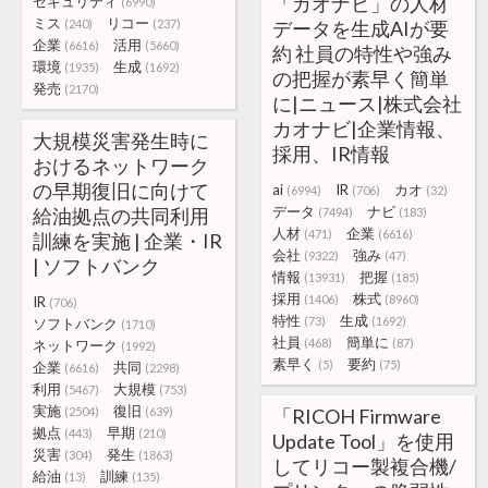
「カオナビ」の人材
セキュリティ
(6990)
ミス
リコー
(240)
(237)
データを生成AIが要
企業
活用
(6616)
(5660)
約 社員の特性や強み
環境
生成
(1935)
(1692)
の把握が素早く簡単
発売
(2170)
に|ニュース|株式会社
カオナビ|企業情報、
大規模災害発生時に
採用、IR情報
おけるネットワーク
の早期復旧に向けて
ai
IR
カオ
(6994)
(706)
(32)
データ
ナビ
給油拠点の共同利用
(7494)
(183)
人材
企業
(471)
(6616)
訓練を実施 | 企業・IR
会社
強み
(9322)
(47)
| ソフトバンク
情報
把握
(13931)
(185)
採用
株式
(1406)
(8960)
IR
(706)
特性
生成
(73)
(1692)
ソフトバンク
(1710)
社員
簡単に
(468)
(87)
ネットワーク
(1992)
素早く
要約
(5)
(75)
企業
共同
(6616)
(2298)
利用
大規模
(5467)
(753)
実施
復旧
(2504)
(639)
「RICOH Firmware
拠点
早期
(443)
(210)
Update Tool」を使用
災害
発生
(304)
(1863)
してリコー製複合機/
給油
訓練
(13)
(135)