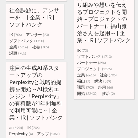
り組みや想いを伝え
社会課題に、アンサ
るプロジェクトを開
ーを。 | 企業・IR |
始～プロジェクトの
ソフトバンク
パートナーに福山雅
治さんを起用～ | 企
IR
アンサー
(706)
(23)
業・IR | ソフトバンク
ソフトバンク
(1710)
企業
社会
(6616)
(705)
IR
(706)
課題
(705)
ソフトバンク
(1710)
パートナー
(696)
注目の生成AI系スタ
プロジェクト
(1276)
ートアップの
企業
社会
(6616)
(705)
Perplexityと戦略的提
福山
解決
(7)
(569)
課題
起用
(705)
(66)
携を開始～AI検索エ
開始
雅治
(22402)
(2)
ンジン「Perplexity」
の有料版が1年間無料
で利用可能に～ | 企
業・IR | ソフトバンク
ai
IR
(6994)
(706)
Perplexity
アップ
(4)
(1361)