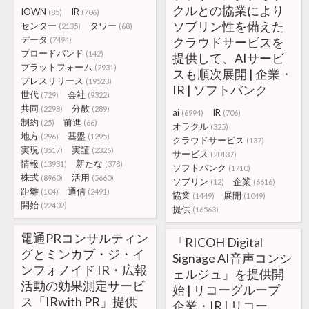
クルとの協業により
IOWN
IR
(85)
(706)
ソブリン性を備えた
センター
タワー
(2135)
(68)
データ
クラウドサービスを
(7494)
ブロードバンド
(142)
提供して、AIサービ
プラットフォーム
(2931)
スも順次展開 | 企業・
プレスリリース
(19523)
IR | ソフトバンク
世代
会社
(729)
(9322)
共同
分散
(2298)
(289)
ai
IR
(6994)
(706)
制約
前進
(25)
(66)
オラクル
(325)
地方
基盤
(296)
(1295)
クラウドサービス
(137)
実現
実証
(3517)
(2326)
サービス
(20137)
情報
新たな
(13931)
(378)
ソフトバンク
(1710)
株式
活用
(8960)
(5660)
ソブリン
企業
(12)
(6616)
距離
通信
(104)
(2491)
協業
展開
(1449)
(1049)
開始
(22402)
提供
(16563)
電通PRコンサルティン
「RICOH Digital
グとミンカブ・ジ・イ
Signage AI音声コンシ
ンフォノイド IR・広報
ェルジュ」を提供開
活動の効果測定サービ
始 | リコーグループ
ス「IRwith PR」提供
企業・IR | リコー