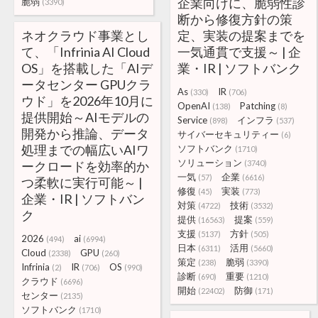
企業向けに、脆弱性診
脆弱
(3390)
断から修復方針の策
ネオクラウド事業とし
定、実装の提案までを
て、「Infrinia AI Cloud
一気通貫で支援～ | 企
OS」を搭載した「AIデ
業・IR | ソフトバンク
ータセンター GPUクラ
As
IR
(330)
(706)
ウド」を2026年10月に
OpenAI
Patching
(138)
(8)
提供開始～AIモデルの
Service
インフラ
(898)
(537)
開発から推論、データ
サイバーセキュリティー
(6)
処理までの幅広いAIワ
ソフトバンク
(1710)
ソリューション
ークロードを効率的か
(3740)
一気
企業
(57)
(6616)
つ柔軟に実行可能～ |
修復
実装
(45)
(773)
企業・IR | ソフトバン
対策
技術
(4722)
(3532)
ク
提供
提案
(16563)
(559)
支援
方針
(5137)
(505)
2026
ai
(494)
(6994)
日本
活用
(6311)
(5660)
Cloud
GPU
(2338)
(260)
策定
脆弱
(238)
(3390)
Infrinia
IR
OS
(2)
(706)
(990)
診断
重要
(690)
(1210)
クラウド
(6696)
開始
防御
(22402)
(171)
センター
(2135)
ソフトバンク
(1710)