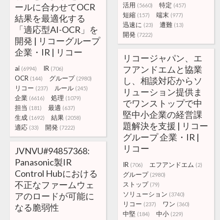
活用
特定
ールに合わせてOCR
(5660)
(457)
短縮
端末
(157)
(977)
結果を最適化する
迅速に
遭難
(23)
(13)
「適応型AI-OCR」を
開発
(7222)
開発 | リコーグループ
企業・IR | リコー
リコージャパン、エ
フアンドエムと協業
ai
IR
(6994)
(706)
OCR
グループ
(144)
(2980)
し、相談対応からソ
リコー
ルール
(237)
(245)
リューション提供ま
企業
処理
(6616)
(1079)
でワンストップで中
担当
最適
(181)
(637)
堅中小企業の経営課
生成
結果
(1692)
(2058)
題解決を支援 | リコー
適応
開発
(33)
(7222)
グループ 企業・IR |
リコー
JVNVU#94857368:
Panasonic製IR
IR
エフアンドエム
(706)
(2)
Control Hubにおける
グループ
(2980)
不正なファームウェ
ストップ
(79)
ソリューション
アのロードが可能に
(3740)
リコー
ワン
(237)
(360)
なる脆弱性
中堅
中小
(184)
(229)