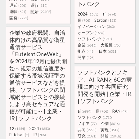
トバンク
遅延
運行
(201)
(115)
運転
開始
(621)
(22402)
2024
ai
(1653)
(6994)
開発
(7222)
IR
Station
(706)
(123)
イノベーション
(360)
企業や政府機関、自治
オープン
(1684)
体向けの高品質な衛星
ソフトバンク
(1710)
企業
大規模
(6616)
(753)
通信サービス
拠点
日本
(443)
(6311)
「Eutelsat OneWeb」
開業
(126)
を2024年12月に提供開
始～規定の通信速度を
ソフトバンクとノキ
保証する帯域保証型の
ア、AI-RANと6Gの実
通信サービスなどを提
現に向けて共同研究
供、ソフトバンクの閉
開発を開始 | 企業・IR
域網サービスとの接続
| ソフトバンク
により高セキュアな通
信が可能に～ | 企業・
ai
IR
RAN
(6994)
(706)
(47)
IR | ソフトバンク
ソフトバンク
(1710)
ノキア
企業
(77)
(6616)
12
2024
(1454)
(1653)
共同
実現
(2298)
(3517)
Eutelsat
IR
(2)
(706)
研究
開始
(2321)
(22402)