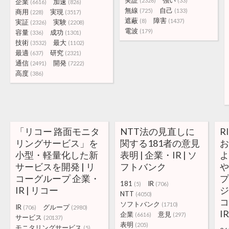
実証
強い
(2326)
(33)
企業
加速
(6616)
(826)
無線
自己
(725)
(133)
商用
実現
(228)
(3517)
遮蔽
障害
(8)
(1437)
実証
実験
(2326)
(2208)
電波
(179)
容量
成功
(336)
(1301)
技術
最大
(3532)
(1102)
最適
研究
(637)
(2321)
通信
開発
(2491)
(7222)
高度
(386)
「リコー 路面モニタ
NTT法の見直しに
R
リングサービス」を
関する181者の意見
お
小型・軽量化した新
表明 | 企業・IR | ソ
サービスを開発 | リ
フトバンク
や
コーグループ 企業・
181
IR
(5)
(706)
IR | リコー
ジ
NTT
(4050)
コ
ソフトバンク
(1710)
IR
グループ
(706)
(2980)
I
企業
意見
(6616)
(297)
サービス
(20137)
表明
(205)
モニタリングサービス
(5)