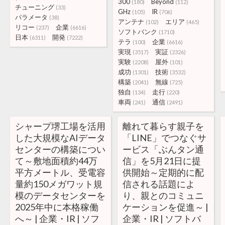
300
Beyond
(180)
(112)
チューニング
(33)
GHz
IR
(105)
(706)
パラメータ
(38)
アンテナ
エリア
(102)
(465)
リコー
企業
(237)
(6616)
ソフトバンク
(1710)
日本
開発
(6311)
(7222)
テラ
企業
(100)
(6616)
実現
実証
(3517)
(2326)
実験
屋外
(2208)
(101)
成功
技術
(1301)
(3532)
構築
無線
(2041)
(725)
独自
走行
(134)
(220)
車両
通信
(241)
(2491)
シャープ堺工場を活用
離れて暮らす親子を
した大規模なAIデータ
「LINE」でつなぐサ
センターの構築につい
ービス「ぶんタン通
て～敷地面積約44万
信」を5月21日に提
平方メートル、受電容
供開始～定期的に配
量約150メガワット規
信される話題によ
模のデータセンターを
り、親とのコミュニ
2025年中に本格稼働
ケーションを促進～ |
へ～ | 企業・IR | ソフ
企業・IR | ソフトバ