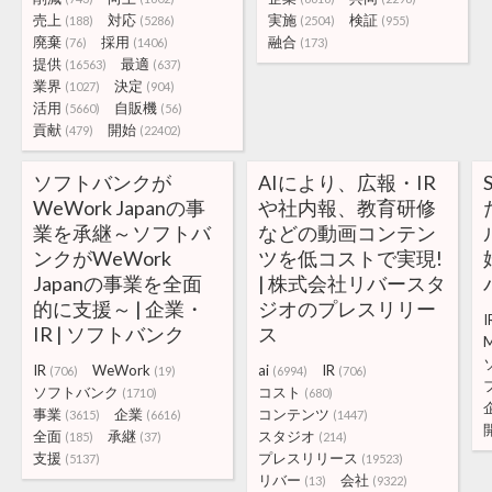
売上
対応
実施
検証
(188)
(5286)
(2504)
(955)
廃棄
採用
融合
(76)
(1406)
(173)
提供
最適
(16563)
(637)
業界
決定
(1027)
(904)
活用
自販機
(5660)
(56)
貢献
開始
(479)
(22402)
ソフトバンクが
AIにより、広報・IR
WeWork Japanの事
や社内報、教育研修
業を承継～ソフトバ
などの動画コンテン
ンクがWeWork
ツを低コストで実現!
Japanの事業を全面
| 株式会社リバースタ
的に支援～ | 企業・
ジオのプレスリリー
I
IR | ソフトバンク
ス
IR
WeWork
ai
IR
(706)
(19)
(6994)
(706)
ソフトバンク
コスト
(1710)
(680)
事業
企業
コンテンツ
(3615)
(6616)
(1447)
全面
承継
スタジオ
(185)
(37)
(214)
支援
プレスリリース
(5137)
(19523)
リバー
会社
(13)
(9322)