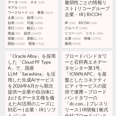
脆弱性ごとの情報リ
データ
ネオ
(7494)
(129)
モデル
スト | リコーグループ
(1316)
ワークロード
事業
(80)
(3615)
企業・IR | RICOH
企業
処理
(6616)
(1079)
効率
可能
IR
RICOH
(1104)
(4398)
(706)
(104)
実行
幅広い
グループ
(1026)
(28)
(2980)
推論
提供
リコー
リスト
(89)
(16563)
(237)
(346)
搭載
柔軟に
企業
情報
(1403)
(11)
(6616)
(13931)
開始
開発
脆弱
(22402)
(7222)
(3390)
「Oracle Alloy」を採用
ブロードバンドタワ
した「Cloud PF Type
ーと石狩再エネデー
A」で、国産
タセンター第1号、
LLM「Sarashina」を活
「IOWN APC」を基
用した生成AIサービス
盤としたコネクティ
を2026年6月から順次
ビティサービスの提
提供〜企業や自治体に
供で連携～ブロード
おけるデータ主権を備
バンドタワーの
えたAI活用のニーズに
「dc.con… | プレスリ
対応〜 | 企業・IR | ソフ
リース | IR情報 | 株式
トバンク
会社ブロードバンド