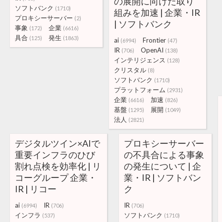
の展開に向けた取り
ソフトバンク
(1710)
組みを加速 | 企業・IR
プロキシーサーバー
(2)
| ソフトバンク
事象
企業
(172)
(6616)
具合
発生
(125)
(1863)
ai
Frontier
(6994)
(47)
IR
OpenAI
(706)
(138)
インテリジェンス
(128)
クリスタル
(8)
ソフトバンク
(1710)
プラットフォーム
(2931)
企業
加速
(6616)
(826)
基盤
展開
(1295)
(1049)
法人
(2821)
デジタルツイン×AIで
プロキシーサーバー
重要インフラのひび
の不具合による事象
割れ点検を効率化 | リ
の発生について | 企
コーグループ 企業・
業・IR | ソフトバン
IR | リコー
ク
ai
IR
IR
(6994)
(706)
(706)
インフラ
ソフトバンク
(537)
(1710)