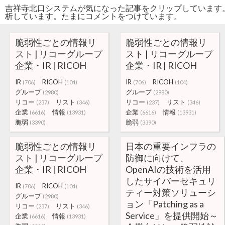
吉祥寺北口システムが気になった記事をクリップしています
析しています。たまにコメントをつけています。
脆弱性ごとの情報リ
脆弱性ごとの情報リ
スト | リコーグループ
スト | リコーグループ
企業・IR | RICOH
企業・IR | RICOH
IR
RICOH
IR
RICOH
(706)
(104)
(706)
(104)
グループ
グループ
(2980)
(2980)
リコー
リスト
リコー
リスト
(237)
(346)
(237)
(346)
企業
情報
企業
情報
(6616)
(13931)
(6616)
(13931)
脆弱
脆弱
(3390)
(3390)
脆弱性ごとの情報リ
日本の重要インフラの
スト | リコーグループ
防御に向けて、
企業・IR | RICOH
OpenAIの技術を活用
したサイバーセキュリ
IR
RICOH
(706)
(104)
ティー対策ソリューシ
グループ
(2980)
ョン「Patching as a
リコー
リスト
(237)
(346)
Service」を提供開始～
企業
情報
(6616)
(13931)