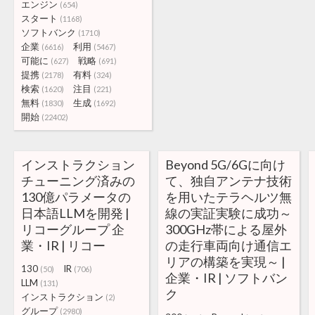
エンジン
(654)
スタート
(1168)
ソフトバンク
(1710)
企業
利用
(6616)
(5467)
可能に
戦略
(627)
(691)
提携
有料
(2178)
(324)
検索
注目
(1620)
(221)
無料
生成
(1830)
(1692)
開始
(22402)
インストラクション
Beyond 5G/6Gに向け
チューニング済みの
て、独自アンテナ技術
130億パラメータの
を用いたテラヘルツ無
日本語LLMを開発 |
線の実証実験に成功～
リコーグループ 企
300GHz帯による屋外
業・IR | リコー
の走行車両向け通信エ
リアの構築を実現～ |
130
IR
(50)
(706)
企業・IR | ソフトバン
LLM
(131)
ク
インストラクション
(2)
グループ
(2980)