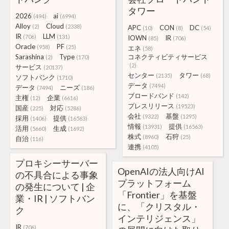
タワー
2026
ai
(494)
(6994)
Alloy
Cloud
(2)
(2338)
APC
CON
DC
(10)
(8)
(54)
IR
LLM
(706)
(131)
IOWN
IR
(85)
(706)
Oracle
PF
(958)
(25)
エネ
(58)
Sarashina
Type
コネクティビティサービス
(2)
(170)
(2)
サービス
(20137)
センター
タワー
(2135)
(68)
ソフトバンク
(1710)
データ
(7494)
データ
ニーズ
(7494)
(186)
ブロードバンド
(142)
主権
企業
(12)
(6616)
プレスリリース
(19523)
国産
対応
(225)
(5286)
会社
基盤
(9322)
(1295)
採用
提供
(1406)
(16563)
情報
提供
(13931)
(16563)
活用
生成
(5660)
(1692)
株式
石狩
(8960)
(25)
自治
(116)
連携
(4105)
プロキシーサーバー
OpenAIの法人向けAI
の不具合による事象
プラットフォーム
の発生について | 企
「Frontier」を基盤
業・IR | ソフトバン
に、「クリスタル・
ク
インテリジェンス」
IR
(706)