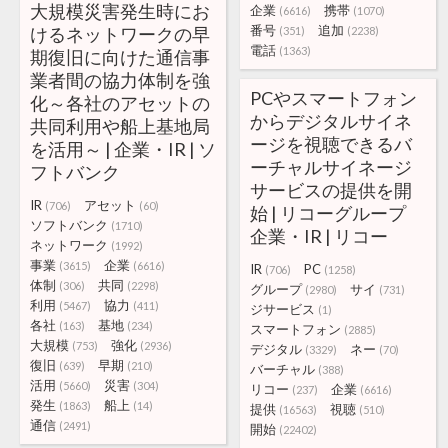
大規模災害発生時にお
企業
携帯
(6616)
(1070)
番号
追加
けるネットワークの早
(351)
(2238)
電話
(1363)
期復旧に向けた通信事
業者間の協力体制を強
PCやスマートフォン
化～各社のアセットの
からデジタルサイネ
共同利用や船上基地局
ージを視聴できるバ
を活用～ | 企業・IR | ソ
ーチャルサイネージ
フトバンク
サービスの提供を開
IR
アセット
(706)
(60)
始 | リコーグループ
ソフトバンク
(1710)
企業・IR | リコー
ネットワーク
(1992)
事業
企業
(3615)
(6616)
IR
PC
(706)
(1258)
体制
共同
(306)
(2298)
グループ
サイ
(2980)
(731)
利用
協力
(5467)
(411)
ジサービス
(1)
各社
基地
(163)
(234)
スマートフォン
(2885)
大規模
強化
(753)
(2936)
デジタル
ネー
(3329)
(70)
復旧
早期
(639)
(210)
バーチャル
(388)
活用
災害
(5660)
(304)
リコー
企業
(237)
(6616)
発生
船上
(1863)
(14)
提供
視聴
(16563)
(510)
通信
(2491)
開始
(22402)