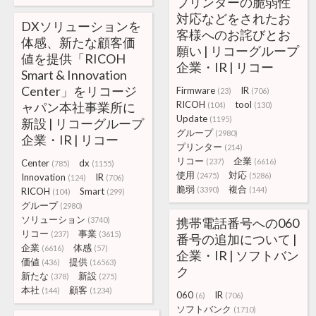
プリンターの脆弱性
対応などをされたお
DXソリューションを
客様へのお詫びとお
体感、新たな顧客価
願い | リコーグループ
値を提供「RICOH
企業・IR | リコー
Smart & Innovation
Center」をリコージ
Firmware
IR
(23)
(706)
RICOH
tool
ャパン本社事業所に
(104)
(130)
Update
(1195)
新設 | リコーグループ
グループ
(2980)
企業・IR | リコー
プリンター
(214)
リコー
企業
(237)
(6616)
Center
dx
(785)
(1155)
使用
対応
(2475)
(5286)
Innovation
IR
(124)
(706)
脆弱
複合
(3390)
(144)
RICOH
Smart
(104)
(299)
グループ
(2980)
ソリューション
(3740)
携帯電話番号への060
リコー
事業
(237)
(3615)
番号の追加について |
企業
体感
(6616)
(57)
企業・IR | ソフトバン
価値
提供
(436)
(16563)
ク
新たな
新設
(378)
(275)
本社
顧客
(144)
(1234)
060
IR
(6)
(706)
ソフトバンク
(1710)