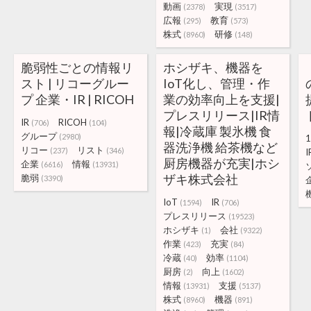
動画
実現
(2378)
(3517)
広報
教育
(295)
(573)
株式
研修
(8960)
(148)
脆弱性ごとの情報リ
ホシザキ、機器を
スト | リコーグルー
IoT化し、管理・作
プ 企業・IR | RICOH
業の効率向上を支援|
プレスリリース|IR情
IR
RICOH
(706)
(104)
報|冷蔵庫 製氷機 食
グループ
(2980)
1
器洗浄機 給茶機など
リコー
リスト
(237)
(346)
I
厨房機器が充実|ホシ
企業
情報
(6616)
(13931)
ザキ株式会社
脆弱
(3390)
IoT
IR
(1594)
(706)
プレスリリース
(19523)
ホシザキ
会社
(1)
(9322)
作業
充実
(423)
(84)
冷蔵
効率
(40)
(1104)
厨房
向上
(2)
(1602)
情報
支援
(13931)
(5137)
株式
機器
(8960)
(891)