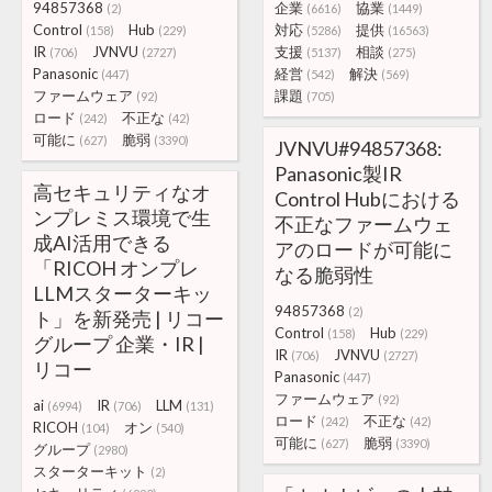
94857368
企業
協業
(2)
(6616)
(1449)
Control
Hub
対応
提供
(158)
(229)
(5286)
(16563)
IR
JVNVU
支援
相談
(706)
(2727)
(5137)
(275)
Panasonic
経営
解決
(447)
(542)
(569)
ファームウェア
課題
(92)
(705)
ロード
不正な
(242)
(42)
可能に
脆弱
(627)
(3390)
JVNVU#94857368:
Panasonic製IR
高セキュリティなオ
Control Hubにおける
ンプレミス環境で生
不正なファームウェ
成AI活用できる
アのロードが可能に
「RICOH オンプレ
なる脆弱性
LLMスターターキッ
94857368
(2)
ト」を新発売 | リコー
Control
Hub
(158)
(229)
グループ 企業・IR |
IR
JVNVU
(706)
(2727)
リコー
Panasonic
(447)
ファームウェア
(92)
ai
IR
LLM
(6994)
(706)
(131)
ロード
不正な
(242)
(42)
RICOH
オン
(104)
(540)
可能に
脆弱
(627)
(3390)
グループ
(2980)
スターターキット
(2)