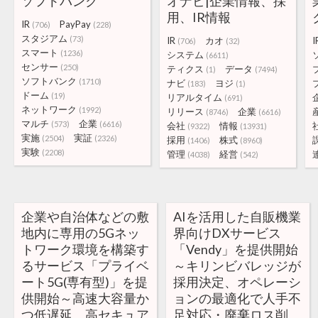
ソフトバンク
オナビ|企業情報、採
用、IR情報
IR
PayPay
(706)
(228)
スタジアム
(73)
IR
カオ
I
(706)
(32)
スマート
(1236)
システム
(6611)
センサー
(250)
ティクス
データ
(1)
(7494)
ソフトバンク
(1710)
ナビ
ヨジ
(183)
(1)
ドーム
(19)
リアルタイム
(691)
ネットワーク
(1992)
リリース
企業
(8746)
(6616)
マルチ
企業
(573)
(6616)
会社
情報
(9322)
(13931)
実施
実証
(2504)
(2326)
採用
株式
(1406)
(8960)
実験
(2208)
管理
経営
(4038)
(542)
企業や自治体などの敷
AIを活用した自販機業
地内に専用の5Gネッ
界向けDXサービス
トワーク環境を構築す
「Vendy」を提供開始
るサービス「プライベ
～キリンビバレッジが
ート5G(専有型)」を提
採用決定、オペレーシ
供開始～高速大容量か
ョンの最適化で人手不
つ低遅延、高セキュア
足対応・廃棄ロス削