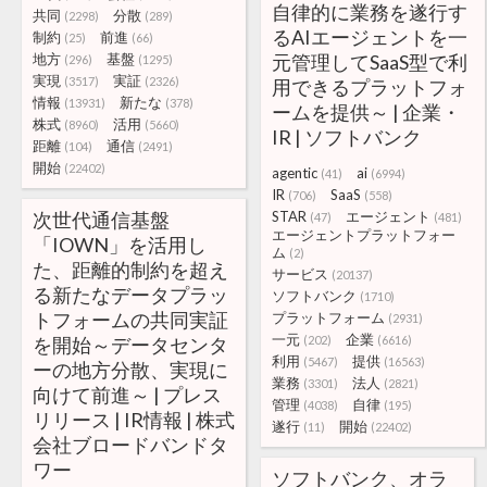
自律的に業務を遂行す
共同
分散
(2298)
(289)
るAIエージェントを一
制約
前進
(25)
(66)
地方
基盤
元管理してSaaS型で利
(296)
(1295)
実現
実証
(3517)
(2326)
用できるプラットフォ
情報
新たな
(13931)
(378)
ームを提供～ | 企業・
株式
活用
(8960)
(5660)
IR | ソフトバンク
距離
通信
(104)
(2491)
開始
(22402)
agentic
ai
(41)
(6994)
IR
SaaS
(706)
(558)
次世代通信基盤
STAR
エージェント
(47)
(481)
エージェントプラットフォー
「IOWN」を活用し
ム
(2)
た、距離的制約を超え
サービス
(20137)
る新たなデータプラッ
ソフトバンク
(1710)
トフォームの共同実証
プラットフォーム
(2931)
一元
企業
を開始～データセンタ
(202)
(6616)
利用
提供
(5467)
(16563)
ーの地方分散、実現に
業務
法人
(3301)
(2821)
向けて前進～ | プレス
管理
自律
(4038)
(195)
リリース | IR情報 | 株式
遂行
開始
(11)
(22402)
会社ブロードバンドタ
ワー
ソフトバンク、オラ