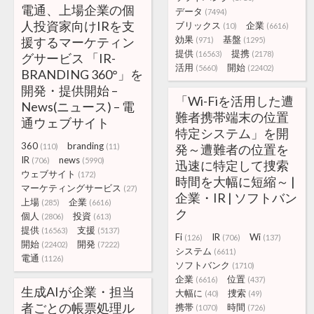
電通、上場企業の個
データ
(7494)
人投資家向けIRを支
ブリックス
企業
(10)
(6616)
効果
基盤
援するマーケティン
(971)
(1295)
提供
提携
(16563)
(2178)
グサービス 「IR-
活用
開始
(5660)
(22402)
BRANDING 360°」を
開発・提供開始 –
「Wi-Fiを活用した遭
News(ニュース) – 電
難者携帯端末の位置
通ウェブサイト
特定システム」を開
360
branding
(110)
(11)
発～遭難者の位置を
IR
news
(706)
(5990)
迅速に特定して捜索
ウェブサイト
(172)
時間を大幅に短縮～ |
マーケティングサービス
(27)
企業・IR | ソフトバン
上場
企業
(285)
(6616)
ク
個人
投資
(2806)
(613)
提供
支援
(16563)
(5137)
Fi
IR
Wi
(126)
(706)
(137)
開始
開発
(22402)
(7222)
システム
(6611)
電通
(1126)
ソフトバンク
(1710)
企業
位置
(6616)
(437)
生成AIが企業・担当
大幅に
捜索
(40)
(49)
者ごとの帳票処理ル
携帯
時間
(1070)
(726)