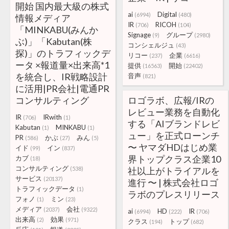
開始 国内最大級の株式
ai
Digital
(6994)
(480)
情報メディア
IR
RICOH
(706)
(104)
「MINKABU(みんか
Signage
グループ
(9)
(2980)
ぶ)」「Kabutan(株
コンシェルジュ
(43)
探)」のトラフィックデ
リコー
企業
(237)
(6616)
ータ ×報道量×出来高*1
提供
開始
(16563)
(22402)
を統合し、IR戦略設計
音声
(821)
に活用|PR会社|電通PR
コンサルティング
ロゴラボ、広報/IRの
レビュー業務を自動化
IR
IRwith
(706)
(1)
する「AIブランドレビ
Kabutan
MINKABU
(1)
(1)
ュー」を正式ローンチ
PR
かぶ
みん
(586)
(27)
(5)
〜 ヤマダHDはじめ業
イド
イン
(99)
(837)
界トップクラス企業10
カブ
(18)
コンサルティング
(538)
社以上がトライアルを
サービス
(20137)
進行 〜 | 株式会社ロゴ
トラフィックデータ
(1)
ラボのプレスリリース
フォノ
ミン
(1)
(23)
メディア
会社
(2037)
(9322)
ai
HD
IR
(6994)
(222)
(706)
出来高
効果
(2)
(971)
クラス
トップ
(194)
(682)