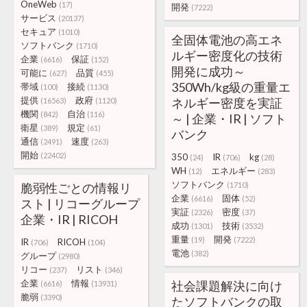
OneWeb
(17)
開発
(7222)
サービス
(20137)
セキュア
(1010)
全固体電池の高エネ
ソフトバンク
(1710)
ルギー密度化の技術
企業
保証
(6616)
(152)
開発に成功～
可能に
品質
(627)
(455)
350Wh/kg級の重量エ
帯域
接続
(100)
(1130)
提供
政府
ネルギー密度を実証
(16563)
(1120)
機関
自治
(842)
(116)
～ | 企業・IR | ソフト
衛星
規定
(389)
(61)
バンク
通信
速度
(2491)
(263)
開始
(22402)
350
IR
kg
(24)
(706)
(28)
WH
エネルギー
(12)
(283)
ソフトバンク
脆弱性ごとの情報リ
(1710)
企業
固体
(6616)
(52)
スト | リコーグループ
実証
密度
(2326)
(37)
企業・IR | RICOH
成功
技術
(1301)
(3532)
重量
開発
(19)
(7222)
IR
RICOH
(706)
(104)
電池
(382)
グループ
(2980)
リコー
リスト
(237)
(346)
企業
情報
社会課題解決に向け
(6616)
(13931)
脆弱
(3390)
たソフトバンクの取