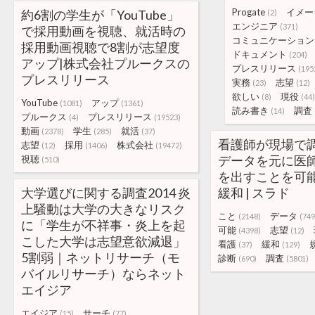
Progate
イメー
約6割の学生が「YouTube」
(2)
エンジニア
(371)
で採用動画を視聴、就活時の
コミュニケーション
採用動画視聴で8割が志望度
ドキュメント
(204)
アップ|株式会社プルークスの
プレスリリース
(195
プレスリリース
実務
志望
(23)
(12)
欲しい
現役
(8)
(44)
YouTube
アップ
(1081)
(1361)
読み書き
調査
(14)
プルークス
プレスリリース
(4)
(19523)
動画
学生
就活
(2378)
(285)
(37)
看護師が現場で
志望
採用
株式会社
(12)
(1406)
(19472)
データを元に医
視聴
(510)
を出すことを可
大学選びに関する調査2014 炎
緩和 | スラド
上騒動は大学の大きなリスク
こと
データ
(2148)
(749
に「学生が不祥事・炎上を起
可能
志望
(4398)
(12)
こした大学は志望意欲減退」
看護
緩和
(37)
(129)
5割弱｜ネットリサーチ（モ
診断
調査
(690)
(5801)
バイルリサーチ）ならネット
エイジア
エイジア
サーチ
(15)
(77)