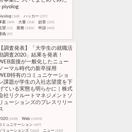
– piyolog
piyolog
ハッカー
(568)
(257)
事案
大量
妨害
(349)
(318)
(235)
志望
業務
申請
(12)
(3301)
(443)
虚偽
(87)
【調査発表】「大学生の就職活
動調査2020」結果を発表！
WEB面接が一般化したニュー
ノーマル時代の新卒採用
WEB特有のコミュニケーショ
ン課題が学生の入社志望度を下
げている実態も明らかに｜株式
会社リクルートマネジメントソ
リューションズのプレスリリー
ス
2020
Web
(1858)
(10593)
コミュニケーション
(647)
ソリューションズ
ニュー
(1662)
(143)