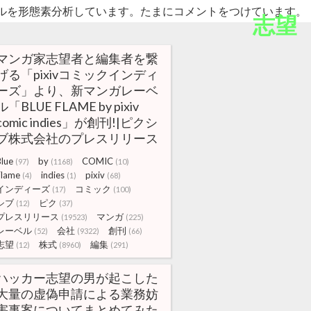
ルを形態素分析しています。たまにコメントをつけています。
志望
マンガ家志望者と編集者を繋
げる「pixivコミックインディ
ーズ」より、新マンガレーベ
ル「BLUE FLAME by pixiv
comic indies」が創刊!|ピクシ
ブ株式会社のプレスリリース
Blue
by
COMIC
(97)
(1168)
(10)
Flame
indies
pixiv
(4)
(1)
(68)
インディーズ
コミック
(17)
(100)
シブ
ピク
(12)
(37)
プレスリリース
マンガ
(19523)
(225)
レーベル
会社
創刊
(52)
(9322)
(66)
志望
株式
編集
(12)
(8960)
(291)
ハッカー志望の男が起こした
大量の虚偽申請による業務妨
害事案についてまとめてみた