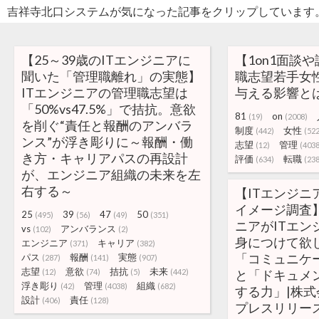
吉祥寺北口システムが気になった記事をクリップしています
【25～39歳のITエンジニアに
【1on1面談
聞いた「管理職離れ」の実態】
職志望若手女
ITエンジニアの管理職志望は
与える影響とは?
「50%vs47.5%」で拮抗。意欲
81
on
(19)
(2008)
を削ぐ“責任と報酬のアンバラ
制度
女性
(442)
(522
ンス”が浮き彫りに～報酬・働
志望
管理
(12)
(4038
き方・キャリアパスの再設計
評価
転職
(634)
(238
が、エンジニア組織の未来を左
右する～
【ITエンジニ
イメージ調査】
25
39
47
50
(495)
(56)
(49)
(351)
ニアがITエン
vs
アンバランス
(102)
(2)
身につけて欲
エンジニア
キャリア
(371)
(382)
「コミュニケ
パス
報酬
実態
(287)
(141)
(907)
志望
意欲
拮抗
未来
(12)
(74)
(5)
(442)
と「ドキュメ
浮き彫り
管理
組織
(42)
(4038)
(682)
する力」|株式会
設計
責任
(406)
(128)
プレスリリー