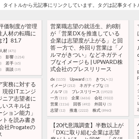
。タイトルから元記事にリンクしています。タグは記事タイト
や評価制度が管理
営業職志望の就活生、約8割
性人材の転職に
が「営業DXを推進している
】81.7
企業は志望度が上がる」と回
答 一方で、外回り営業は「ノ
人材
(471)
ルマがきつい」などネガティ
影響
)
(1214)
ブなイメージも | UPWARD株
若手
)
(65)
式会社のプレスリリース
面談
)
(19)
dx
Upward
きつい
(1155)
(17)
(1)
ア実務に対する
イメージ
ネガティブな
(212)
(3)
現役ITエンジ
ノルマ
プレスリリース
(3)
(19523)
ジニア志望者に
一方
企業
会社
(111)
(6616)
(9322)
営業
回答
外回り
しいスキルは
(1116)
(492)
(5)
志望
推進
株式
(12)
(2222)
(8960)
ーション能力」
ントを読み書き
【20代意識調査】半数以上が
社Progateの
「DXに取り組む企業は志望
ス