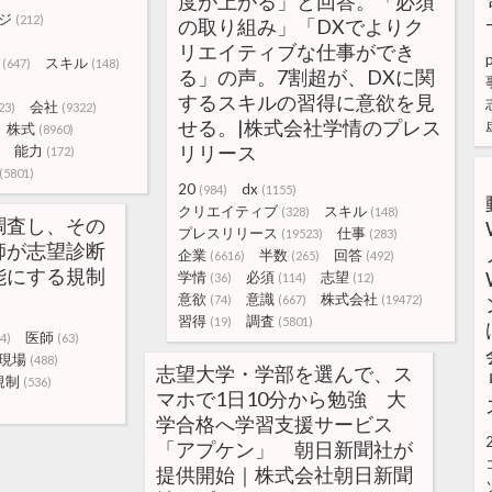
度が上がる」と回答。「必須
ジ
(212)
の取り組み」「DXでよりク
リエイティブな仕事ができ
スキル
(647)
(148)
る」の声。7割超が、DXに関
するスキルの習得に意欲を見
会社
23)
(9322)
せる。|株式会社学情のプレス
株式
(8960)
リリース
能力
(172)
(5801)
20
dx
(984)
(1155)
クリエイティブ
スキル
(328)
(148)
調査し、その
プレスリリース
仕事
(19523)
(283)
師が志望診断
企業
半数
回答
(6616)
(265)
(492)
能にする規制
学情
必須
志望
(36)
(114)
(12)
意欲
意識
株式会社
(74)
(667)
(19472)
習得
調査
(19)
(5801)
医師
4)
(63)
現場
(488)
志望大学・学部を選んで、ス
規制
(536)
マホで1日10分から勉強 大
学合格へ学習支援サービス
「アプケン」 朝日新聞社が
提供開始｜株式会社朝日新聞