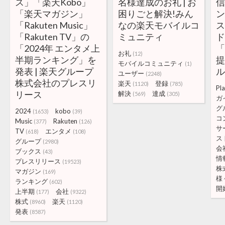
ス」「楽天Kobo」
名様達成のお礼 | お
「楽天マガジン」
困りごと解決!みん
「Rakuten Music」
なの楽天モバイルコ
「Rakuten TV」の
ミュニティ
「2024年 エンタメ上
「
お礼
(12)
半期ランキング」を
提
モバイルコミュニティ
(1)
発表 | 楽天グループ
ユーザー
(2248)
株式会社のプレスリ
楽天
登録
(1120)
(785)
Pl
リース
解決
達成
(569)
(305)
ガ
グ
2024
kobo
(1653)
(39)
コ
Music
Rakuten
(377)
(126)
サ
TV
エンタメ
(618)
(108)
ス
グループ
(2980)
会
ブックス
(43)
情
プレスリリース
(19523)
株
マガジン
(169)
様
ランキング
(602)
開
上半期
会社
(177)
(9322)
株式
楽天
(8960)
(1120)
発表
(8587)