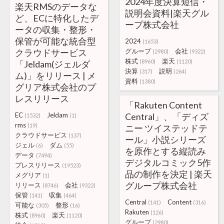
2024年度決算短信・
楽天RMSのデータな
説明会資料|楽天グル
ど、ECに特化したデ
ープ株式会社
ータの収集・整形・
保管が可能な統合型
2024
(1653)
クラウドサービス
グループ
会社
(2980)
(9322)
株式
楽天
(8960)
(1120)
「Jeldam(ジェルダ
決算
説明
(317)
(264)
ム)」をリリース | メ
資料
(1380)
グリア株式会社のプ
レスリリース
「Rakuten Content
EC
Jeldam
Central」、「ディズ
(1532)
(1)
rms
(19)
ニー ツイステッドテ
クラウドサービス
(137)
ール」小説シリーズ
ジェル
ダム
(6)
(55)
を原作とする縦読み
データ
(7494)
デジタルコミック5作
プレスリリース
(19523)
品の制作を決定 | 楽天
メグリア
(1)
グループ株式会社
リリース
会社
(8746)
(9322)
保管
収集
(141)
(464)
Central
Content
(141)
(316)
可能な
整形
(305)
(16)
Rakuten
(126)
株式
楽天
(8960)
(1120)
グループ
(2980)