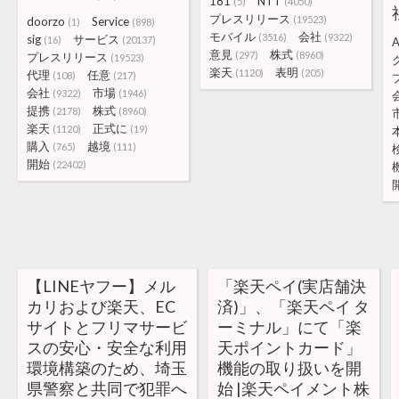
181
NTT
(5)
(4050)
プレスリリース
(19523)
doorzo
Service
(1)
(898)
モバイル
会社
(3516)
(9322)
sig
サービス
(16)
(20137)
意見
株式
(297)
(8960)
プレスリリース
(19523)
楽天
表明
(1120)
(205)
代理
任意
(108)
(217)
会社
市場
(9322)
(1946)
提携
株式
(2178)
(8960)
楽天
正式に
(1120)
(19)
購入
越境
(765)
(111)
開始
(22402)
【LINEヤフー】メル
「楽天ペイ(実店舗決
カリおよび楽天、EC
済)」、「楽天ペイ タ
サイトとフリマサービ
ーミナル」にて「楽
スの安心・安全な利用
天ポイントカード」
環境構築のため、埼玉
機能の取り扱いを開
県警察と共同で犯罪へ
始 |楽天ペイメント株