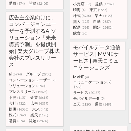
購買
開始
(374)
(22402)
小売店
提供
(36)
(16563)
晴海
東京
(4)
(1565)
株式
楽天
(8960)
(1120)
広告主企業向けに、
無人
自動
(192)
(2857)
コンバージョンユー
配送
開始
(334)
(22402)
ザーを予測するAIソ
飲食
(68)
リューション「未来
購買予測」を提供開
モバイルデータ通信
始 | 楽天グループ株式
サービス | MVNEサ
会社のプレスリリー
ービス | 楽天コミュ
ス
ニケーションズ
ai
グループ
(6994)
(2980)
MVNE
(4)
コンバージョンユーザー
(2)
コミュニケーションズ
ソリューション
(3740)
(772)
プレスリリース
(19523)
サービス
(20137)
予測
企業
(1157)
(6616)
モバイルデータ
(5)
会社
広告
(9322)
(4099)
楽天
通信
(1120)
(2491)
提供
未来
(16563)
(442)
株式
楽天
(8960)
(1120)
購買
開始
(374)
(22402)