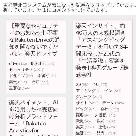
吉祥寺北口システムが気になった記事をクリップしています
析しています。たまにコメントをつけています。
【重要なセキュリテ
楽天インサイト、約
ィのお知らせ】不審
40万人の大規模調査
なRakuten Driveの通
「アスキングビッグ
知を開かないでくだ
データ」を用いて3年
さい – 楽天ドライブ
間比較した20代の
「生活意識」変容を
drive
Rakuten
(153)
(126)
発表 | 楽天グループ株
セキュリティ
(6990)
式会社
ドライブ
不審な
(200)
(93)
楽天
通知
(1120)
(551)
20
40
(984)
(255)
重要な
(264)
アスキング
イン
(1)
(837)
グループ
(2980)
楽天ペイメント、AI
サイト
データ
(6260)
(7494)
を活用した小売店向
ビッグ
会社
(498)
(9322)
変容
大規模
け分析プラットフォ
(41)
(753)
意識
株式
(667)
(8960)
ーム「Rakuten
楽天
比較
(1120)
(229)
Analytics for
生活
発表
(705)
(8587)