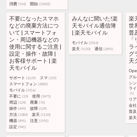
消費
開始
(514)
(22402)
不要になったスマホ
みんなに聞いた!楽
楽
などの廃棄方法につ
天モバイル通信簿
世界
いて | スマートフォ
| 楽天モバイル
普
ン・周辺機器などの
「リ
モバイル
(3516)
使用に関するご注意 |
ラ
楽天
通信
(1120)
(2491)
設定・操作・故障 |
グ
お客様サポート | 楽
天
天モバイル
Ope
グル
サポート
スマ
(3129)
(255)
シン
スマートフォン
(2885)
ライ
モバイル
(3516)
(1)
不要に
使用
(10)
(2475)
リア
周辺
廃棄
(124)
(76)
会社
操作
故障
(499)
(129)
普及
方法
楽天
(1080)
(1120)
楽天
機器
注意
(891)
(1951)
設定
(941)