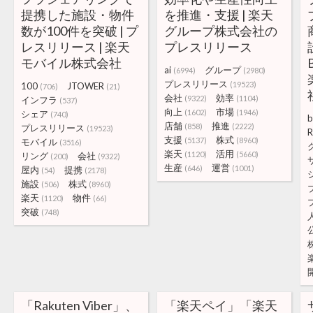
提携した施設・物件
を推進・支援 | 楽天
数が100件を突破 | プ
グループ株式会社の
レスリリース | 楽天
プレスリリース
モバイル株式会社
ai
グループ
(6994)
(2980)
プレスリリース
(19523)
100
JTOWER
(706)
(21)
会社
効率
(9322)
(1104)
インフラ
(537)
向上
市場
(1602)
(1946)
シェア
(740)
b
店舗
推進
(858)
(2222)
プレスリリース
(19523)
R
支援
株式
(5137)
(8960)
モバイル
(3516)
楽天
活用
(1120)
(5660)
リング
会社
(200)
(9322)
生産
運営
(646)
(1001)
屋内
提携
(54)
(2178)
施設
株式
(506)
(8960)
楽天
物件
(1120)
(66)
突破
(748)
「Rakuten Viber」、
「楽天ペイ」「楽天