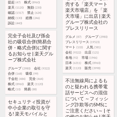
提起
株式
(47)
(8960)
売する「楽天マート
楽天
無効
(1120)
(230)
楽天市場店」を「楽
確認
禁止
(1517)
(624)
天市場」に出店 | 楽天
納税
総務
(130)
(246)
グループ株式会社の
訴訟
(440)
プレスリリース
完全子会社及び孫会
グルメ
グループ
(87)
(2980)
社の吸収合併(簡易合
プレスリリース
(19523)
併・略式合併)に関す
マート
人気
(103)
(581)
会社
出店
るお知らせ | 楽天グル
(9322)
(121)
各地
市場
(92)
(1946)
ープ株式会社
日本
株式
(6311)
(8960)
楽天
販売
グループ
会社
(1120)
(3998)
(2980)
(9322)
合併
吸収
(168)
(99)
子会社
完全
(484)
(464)
不法無線局によるも
株式
楽天
(8960)
(1120)
のと疑われる携帯電
略式
簡易
(10)
(88)
話サービスへの混信
について ～フィッシ
セキュリティ投資が
ング詐欺等のSMSに
中小企業の取引を守
ご注意ください～ | そ
る! 楽天モバイルと
の他のお知らせ | 楽天