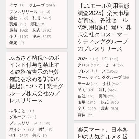
【ECモール利用実態
クマ
グループ
(36)
(2980)
プレスリリース
調査2025】楽天市場
(19523)
会社
利用
(9322)
(5467)
が首位、各社セール
実績
最強
(235)
(34)
の利用傾向に違い | 株
最新
株式
(1092)
(8960)
式会社クロス・マー
楽天
発表
(1120)
(8587)
ケティンググループ
鑑定
(30)
のプレスリリース
ふるさと納税へのポ
2025
EC
(1083)
(1532)
イント付与を禁止す
クロス
セール
(1006)
(66)
る総務省告示の無効
プレスリリース
(19523)
マーケティンググループ
確認を求める訴訟の
(26)
モール
会社
(146)
(9322)
提起について | 楽天グ
傾向
利用
(321)
(5467)
ループ株式会社のプ
各社
実態
(163)
(907)
レスリリース
市場
株式
(1946)
(8960)
楽天
調査
(1120)
(5801)
ふるさと
(110)
首位
(99)
グループ
(2980)
プレスリリース
(19523)
楽天マート、日本各
ポイント
付与
(990)
(93)
会社
告示
地の人気グルメを販
(9322)
(10)