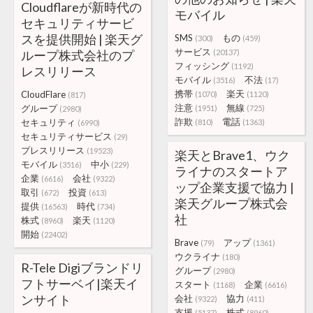
Cloudflareが新時代の
モバイル
セキュリティサービ
スを提供開始 | 楽天グ
SMS
もの
(300)
(459)
サービス
ループ株式会社のプ
(20137)
フィッシング
(1192)
レスリリース
モバイル
不法
(3516)
(17)
携帯
楽天
CloudFlare
(1070)
(1120)
(817)
注意
無線
グループ
(1951)
(725)
(2980)
詐欺
電話
セキュリティ
(810)
(1363)
(6990)
セキュリティサービス
(29)
プレスリリース
(19523)
楽天とBrave1、ウク
モバイル
中小
(3516)
(229)
ライナのスタートア
企業
会社
(6616)
(9322)
ップ企業支援で協力 |
取引
投資
(672)
(613)
楽天グループ株式会
提供
時代
(16563)
(734)
社
株式
楽天
(8960)
(1120)
開始
(22402)
Brave
アップ
(79)
(1361)
ウクライナ
(180)
R-Tele Digiブランドリ
グループ
(2980)
フトサーベイ|楽天イ
スタート
企業
(1168)
(6616)
ンサイト
会社
協力
(9322)
(411)
支援
株式
(5137)
(8960)