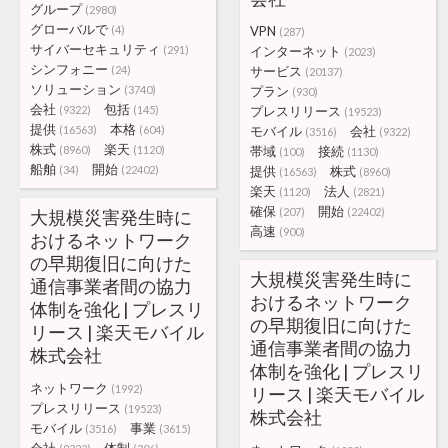
グループ
(2980)
グローバルで
(4)
VPN
(287)
サイバーセキュリティ
(291)
インターネット
(2023)
シンフォニー
(24)
サービス
(20137)
ソリューション
(3740)
プラン
(930)
会社
包括
(9322)
(145)
プレスリリース
(19523)
提供
本格
(16563)
(604)
モバイル
会社
(3516)
(9322)
株式
楽天
(8960)
(1120)
帯域
接続
(100)
(1130)
船舶
開始
(34)
(22402)
提供
株式
(16563)
(8960)
楽天
法人
(1120)
(2821)
確保
開始
(207)
(22402)
大規模災害発生時に
高速
(900)
おけるネットワーク
の早期復旧に向けた
大規模災害発生時に
通信事業者間の協力
おけるネットワーク
体制を強化 | プレスリ
の早期復旧に向けた
リース | 楽天モバイル
通信事業者間の協力
株式会社
体制を強化 | プレスリ
ネットワーク
(1992)
リース | 楽天モバイル
プレスリリース
(19523)
株式会社
モバイル
事業
(3516)
(3615)