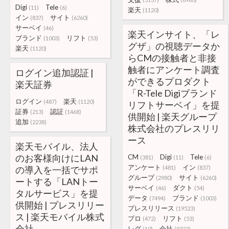
Digi
Tele
(11)
(6)
楽天
(1120)
イン
サイト
(837)
(6260)
サーベイ
(46)
楽天インサイト、「レ
ブランド
リフト
(1003)
(53)
グザ」の視聴データか
楽天
(1120)
らCMの接触者と非接
触者にアンケート調査
ログイン追加認証 |
ができるプロダクト
楽天証券
「R-Tele Digiブランド
ログイン
楽天
(487)
(1120)
リフトサーベイ」を提
証券
認証
(213)
(1468)
供開始 | 楽天グループ
追加
(2238)
株式会社のプレスリリ
ース
楽天モバイル、法人
のお客様向けにLAN
CM
Digi
Tele
(381)
(11)
(6)
アンケート
イン
の導入を一括でサポ
(481)
(837)
グループ
サイト
(2980)
(6260)
ートする「LANトー
サーベイ
ダクト
(46)
(54)
タルサービス」を提
データ
ブランド
(7494)
(1003)
供開始 | プレスリリー
プレスリリース
(19523)
ス | 楽天モバイル株式
プロ
リフト
(472)
(53)
会社
レグ
会社
(10)
(9322)