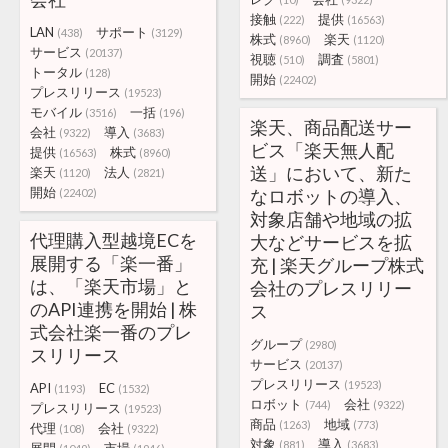
接触
提供
(222)
(16563)
LAN
サポート
(438)
(3129)
株式
楽天
(8960)
(1120)
サービス
(20137)
視聴
調査
(510)
(5801)
トータル
(128)
開始
(22402)
プレスリリース
(19523)
モバイル
一括
(3516)
(196)
楽天、商品配送サー
会社
導入
(9322)
(3683)
ビス「楽天無人配
提供
株式
(16563)
(8960)
送」において、新た
楽天
法人
(1120)
(2821)
開始
なロボットの導入、
(22402)
対象店舗や地域の拡
代理購入型越境ECを
大などサービスを拡
展開する「楽一番」
充 | 楽天グループ株式
は、「楽天市場」と
会社のプレスリリー
のAPI連携を開始 | 株
ス
式会社楽一番のプレ
グループ
(2980)
スリリース
サービス
(20137)
プレスリリース
(19523)
API
EC
(1193)
(1532)
ロボット
会社
(744)
(9322)
プレスリリース
(19523)
商品
地域
(1263)
(773)
代理
会社
(108)
(9322)
対象
導入
(881)
(3683)