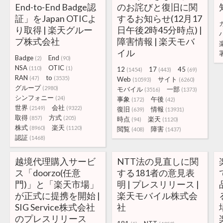
End-to-End Badge認
のお詫びと復旧に関
証」をJapan OTICよ
するお知らせ(12月17
り取得 | 楽天グルー
日午後2時45分時点) |
プ株式会社
障害情報 | 楽天モバ
イル
Badge
End
(2)
(90)
NSA
OTIC
(110)
(1)
12
17
45
(1454)
(443)
(69)
RAN
to
(47)
(3535)
Web
サイト
(10593)
(6260)
グループ
(2980)
モバイル
一部
(3516)
(1373)
シンフォニー
(24)
事象
午後
(172)
(42)
世界
会社
(2149)
(9322)
復旧
情報
(639)
(13931)
取得
方式
(857)
(205)
時点
楽天
(94)
(1120)
株式
楽天
(8960)
(1120)
閲覧
障害
(408)
(1437)
認証
(1468)
越境代理購入サービ
NTT法の見直しに関
ス「doorzo(任意
する181者の意見表
門)」と「楽天市場」
明 | プレスリリース |
が正式に提携を開始 |
楽天モバイル株式会
SIG Service株式会社
社
のプレスリリース