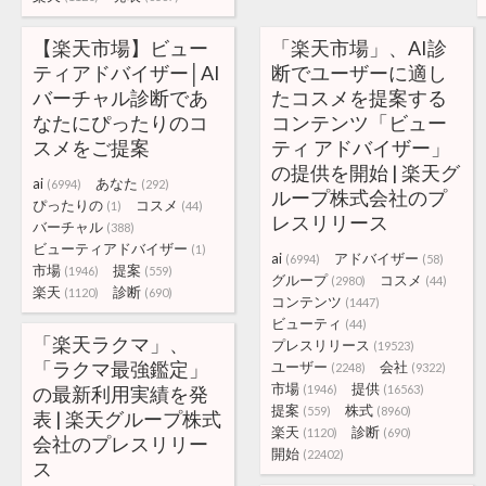
【楽天市場】ビュー
「楽天市場」、AI診
ティアドバイザー│AI
断でユーザーに適し
バーチャル診断であ
たコスメを提案する
なたにぴったりのコ
コンテンツ「ビュー
スメをご提案
ティ アドバイザー」
の提供を開始 | 楽天グ
ai
あなた
(6994)
(292)
ループ株式会社のプ
ぴったりの
コスメ
(1)
(44)
レスリリース
バーチャル
(388)
ビューティアドバイザー
(1)
ai
アドバイザー
(6994)
(58)
市場
提案
(1946)
(559)
グループ
コスメ
(2980)
(44)
楽天
診断
(1120)
(690)
コンテンツ
(1447)
ビューティ
(44)
「楽天ラクマ」、
プレスリリース
(19523)
「ラクマ最強鑑定」
ユーザー
会社
(2248)
(9322)
市場
提供
の最新利用実績を発
(1946)
(16563)
提案
株式
(559)
(8960)
表 | 楽天グループ株式
楽天
診断
(1120)
(690)
会社のプレスリリー
開始
(22402)
ス