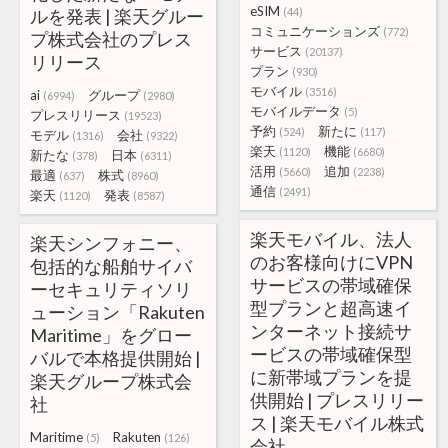
eSIM
ルを発表 | 楽天グルー
(44)
コミュニケーションズ
(772)
プ株式会社のプレス
サービス
(20137)
リリース
プラン
(930)
モバイル
(3516)
ai
グループ
(6994)
(2980)
モバイルデータ
(5)
プレスリリース
(19523)
予約
新たに
(524)
(117)
モデル
会社
(1316)
(9322)
楽天
機能
(1120)
(6680)
新たな
日本
(378)
(6311)
活用
追加
(5660)
(2238)
最適
株式
(637)
(8960)
通信
(2491)
楽天
発表
(1120)
(8587)
楽天モバイル、法人
楽天シンフォニー、
のお客様向けにVPN
包括的な船舶サイバ
サービスの帯域確保
ーセキュリティソリ
型プランと超高速イ
ューション「Rakuten
ンターネット接続サ
Maritime」をグロー
ービスの帯域確保型
バルで本格提供開始 |
に新帯域プランを提
楽天グループ株式会
供開始 | プレスリリー
社
ス | 楽天モバイル株式
Maritime
Rakuten
(5)
(126)
会社