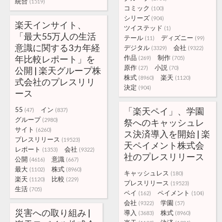
統合
(1519)
コミック
(100)
シリーズ
(904)
楽天インサイト、
ツイステッド
(1)
「最大55万人の生活
テール
ディズニー
(11)
(99)
意識に関する3カ年経
デジタル
会社
(3329)
(9322)
年比較レポート」を
作品
制作
(269)
(705)
原作
小説
(27)
(70)
公開 | 楽天グループ株
株式
楽天
(8960)
(1120)
式会社のプレスリリ
決定
(904)
ース
55
イン
「楽天ペイ」、学園
(47)
(837)
グループ
(2980)
祭へのキャッシュレ
サイト
(6260)
ス決済導入を開始 | 楽
プレスリリース
(19523)
天ペイメント株式会
レポート
会社
(1353)
(9322)
社のプレスリリース
公開
意識
(4616)
(667)
最大
株式
(1102)
(8960)
キャッシュレス
(180)
楽天
比較
(1120)
(229)
プレスリリース
(19523)
生活
(705)
ペイ
ペイメント
(162)
(104)
会社
学園
(9322)
(57)
災害への取り組み |
導入
株式
(3683)
(8960)