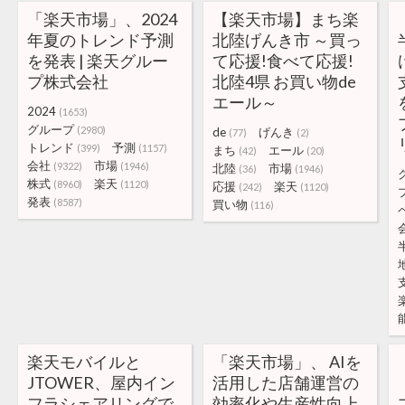
「楽天市場」、2024
【楽天市場】まち楽
年夏のトレンド予測
北陸げんき市 ～買っ
を発表 | 楽天グルー
て応援!食べて応援!
プ株式会社
北陸4県 お買い物de
エール～
2024
(1653)
グループ
(2980)
de
げんき
(77)
(2)
トレンド
予測
(399)
(1157)
まち
エール
(42)
(20)
会社
市場
(9322)
(1946)
北陸
市場
(36)
(1946)
株式
楽天
(8960)
(1120)
応援
楽天
(242)
(1120)
発表
(8587)
買い物
(116)
楽天モバイルと
「楽天市場」、 AIを
JTOWER、屋内イン
活用した店舗運営の
フラシェアリングで
効率化や生産性向上