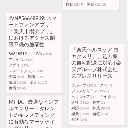
自動
開始
(2857)
(22402)
JVN#56648919: スマ
ートフォンアプリ
「楽天市場アプリ」
におけるアクセス制
限不備の脆弱性
「楽天ヘルスケア ヨ
56648919
JVN
(1)
(3001)
ヤクスリ」、処方薬
アクセス
(3438)
の自宅配送に対応 | 楽
アプリ
(5976)
天グループ株式会社
スマートフォン
(2885)
のプレスリリース
不備
制限
(461)
(676)
市場
楽天
(1946)
(1120)
グループ
スリ
(2980)
(5)
脆弱
(3390)
プレスリリース
(19523)
ヘルスケア
ヨヤク
(33)
(4)
MIHA、最適なインフ
会社
処方
(9322)
(16)
ルエンサー・タレン
対応
株式
(5286)
(8960)
楽天
自宅
トのキャスティング
(1120)
(184)
配送
(334)
に有効なマーケティ