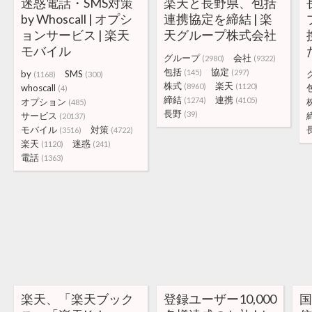
迷惑電話・SMS対策
楽天と長野県、包括
by Whoscall | オプシ
連携協定を締結 | 楽
ョンサービス | 楽天
天グループ株式会社
モバイル
グループ
会社
(2980)
(9322)
包括
協定
(145)
(297)
by
SMS
(1168)
(300)
株式
楽天
(8960)
(1120)
whoscall
(4)
締結
連携
(1274)
(4105)
オプション
(485)
長野
(39)
サービス
(20137)
モバイル
対策
(3516)
(4722)
楽天
迷惑
(1120)
(241)
電話
(1363)
楽天、「楽天ブック
登録ユーザー10,000