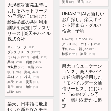
覚書
通信
(36)
(2491)
大規模災害発生時に
おけるネットワーク
UMAME!|AIと新しい
の早期復旧に向けて
お店探し。楽天ポイ
給油拠点の共同利用
ント貯まる・グルメ
訓練を実施 | プレスリ
検索・予約
リース | 楽天モバイル
株式会社
ai
UMAME
(6994)
(5)
グルメ
ポイント
(87)
(990)
ネットワーク
(1992)
予約
新しい
(524)
(351)
プレスリリース
(19523)
検索
楽天
(1620)
(1120)
モバイル
会社
(3516)
(9322)
共同
利用
(2298)
(5467)
楽天コミュニケーシ
大規模
実施
(753)
(2504)
ョンズ、楽天モバイ
復旧
拠点
(639)
(443)
ル通信網を活用した
早期
株式
(210)
(8960)
楽天
災害
「モバイルデータ通
(1120)
(304)
発生
給油
(1863)
(13)
信サービス」におい
訓練
(135)
て「eSIMプラン予
約」機能を新たに追
楽天、日本語に最適
加
化した新たなAIモデ