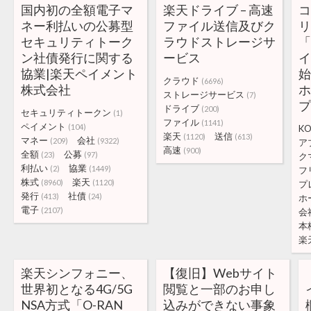
国内初の全額電子マ
楽天ドライブ – 高速
ネー利払いの公募型
ファイル送信及びク
セキュリティトーク
ラウドストレージサ
「
ン社債発行に関する
ービス
協業|楽天ペイメント
始
クラウド
(6696)
株式会社
ストレージサービス
(7)
ドライブ
(200)
セキュリティトークン
(1)
ファイル
(1141)
ペイメント
(104)
K
楽天
送信
(1120)
(613)
マネー
会社
(209)
(9322)
ア
高速
(900)
全額
公募
(23)
(97)
ク
利払い
協業
(2)
(1449)
フ
株式
楽天
(8960)
(1120)
プ
発行
社債
(413)
(24)
ホ
電子
(2107)
会
本
楽
楽天シンフォニー、
【復旧】Webサイト
世界初となる4G/5G
閲覧と一部のお申し
NSA方式「O-RAN
込みができない事象