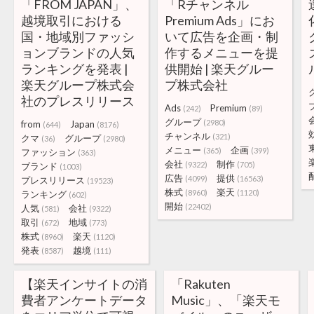
「FROM JAPAN」、
「Rチャンネル
越境取引における
Premium Ads」にお
国・地域別ファッシ
いて広告を企画・制
ョンブランドの人気
作するメニューを提
ランキングを発表 |
供開始 | 楽天グルー
楽天グループ株式会
プ株式会社
社のプレスリリース
Ads
Premium
(242)
(89)
グループ
(2980)
from
Japan
(644)
(8176)
チャンネル
(321)
クマ
グループ
(36)
(2980)
メニュー
企画
(365)
(399)
ファッション
(363)
会社
制作
(9322)
(705)
ブランド
(1003)
広告
提供
(4099)
(16563)
プレスリリース
(19523)
株式
楽天
(8960)
(1120)
ランキング
(602)
開始
(22402)
人気
会社
(581)
(9322)
取引
地域
(672)
(773)
株式
楽天
(8960)
(1120)
発表
越境
(8587)
(111)
【楽天インサイトの消
「Rakuten
費者アンケートデータ
Music」、「楽天モ