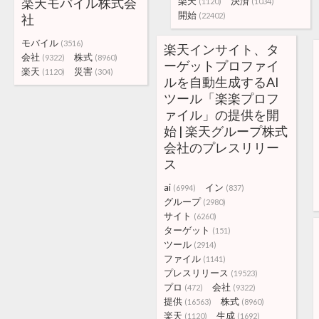
楽天モバイル株式会
楽天
決済
(1120)
(1034)
開始
(22402)
社
モバイル
(3516)
楽天インサイト、タ
会社
株式
(9322)
(8960)
ーゲットプロファイ
楽天
災害
(1120)
(304)
ルを自動生成するAI
ツール「楽楽プロフ
ァイル」の提供を開
始 | 楽天グループ株式
会社のプレスリリー
ス
ai
イン
(6994)
(837)
グループ
(2980)
サイト
(6260)
ターゲット
(151)
ツール
(2914)
ファイル
(1141)
プレスリリース
(19523)
プロ
会社
(472)
(9322)
提供
株式
(16563)
(8960)
楽天
生成
(1120)
(1692)