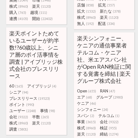
展開
市場
(1049)
(1946)
店舗
拡充
(858)
(557)
株式
楽天
(8960)
(1120)
拡大
新たな
(1532)
(378)
購入
越境
(765)
(111)
株式
楽天
(8960)
(1120)
連携
開始
(4105)
(22402)
無人
配送
(192)
(334)
楽天ポイントためて
楽天シンフォニー、
いるユーザーが約半
ケニアの通信事業者
数!?60歳以上、シニ
テルコム・ケニア
ア層のポイ活事情を
社、米エアスパン社
調査 | アイブリッジ株
がOpen RAN検証に関
式会社のプレスリリ
する覚書を締結 | 楽天
ース
グループ株式会社
60
アイブリッジ
(165)
(4)
Open
RAN
(655)
(47)
シニア
(94)
エア
グループ
(68)
(2980)
プレスリリース
(19523)
ケニア
(46)
ポイント
(990)
シンフォニー
(24)
ユーザー
事情
(2248)
(98)
スパン
テルコム
(2)
(1)
会社
半数
(9322)
(265)
事業
会社
(3615)
(9322)
株式
楽天
(8960)
(1120)
株式
検証
(8960)
(955)
調査
(5801)
楽天
締結
(1120)
(1274)