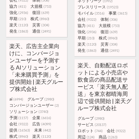
会社
体制
(9322)
(306)
ネットワーク
(1992)
協力
大規模
(411)
(753)
プレスリリース
(19523)
強化
復旧
(2936)
(639)
モバイル
事業
(3516)
(3615)
早期
株式
(210)
(8960)
会社
体制
(9322)
(306)
楽天
災害
(1120)
(304)
協力
大規模
(411)
(753)
発生
通信
(1863)
(2491)
強化
復旧
(2936)
(639)
早期
株式
(210)
(8960)
楽天
災害
(1120)
(304)
楽天、広告主企業向
発生
通信
(1863)
(2491)
けに、コンバージョ
ンユーザーを予測す
楽天、自動配送ロボ
る AIソリューション
ットによる小売店や
「未来購買予測」を
飲食店の商品配送サ
提供開始 | 楽天グルー
ービス「楽天無人配
プ株式会社
送」を東京都晴海周
ai
グループ
(6994)
(2980)
辺で提供開始 | 楽天グ
コンバージョンユーザー
(2)
ループ株式会社
ソリューション
(3740)
予測
企業
(1157)
(6616)
グループ
(2980)
会社
広告
(9322)
(4099)
サービス
(20137)
提供
未来
(16563)
(442)
ロボット
会社
(744)
(9322)
株式
楽天
(8960)
(1120)
周辺
商品
(124)
(1263)