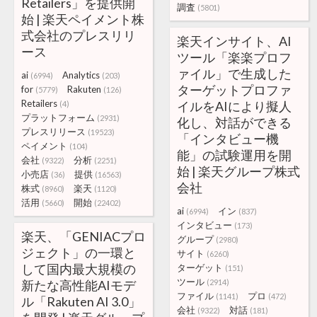
Retailers」を提供開
調査
(5801)
始 | 楽天ペイメント株
式会社のプレスリリ
楽天インサイト、AI
ース
ツール「楽楽プロフ
ァイル」で生成した
ai
Analytics
(6994)
(203)
ターゲットプロファ
for
Rakuten
(5779)
(126)
Retailers
イルをAIにより擬人
(4)
プラットフォーム
(2931)
化し、対話ができる
プレスリリース
(19523)
「インタビュー機
ペイメント
(104)
能」の試験運用を開
会社
分析
(9322)
(2251)
始 | 楽天グループ株式
小売店
提供
(36)
(16563)
会社
株式
楽天
(8960)
(1120)
活用
開始
(5660)
(22402)
ai
イン
(6994)
(837)
インタビュー
(173)
楽天、「GENIACプロ
グループ
(2980)
ジェクト」の一環と
サイト
(6260)
して国内最大規模の
ターゲット
(151)
ツール
新たな高性能AIモデ
(2914)
ファイル
プロ
(1141)
(472)
ル「Rakuten AI 3.0」
会社
対話
(9322)
(181)