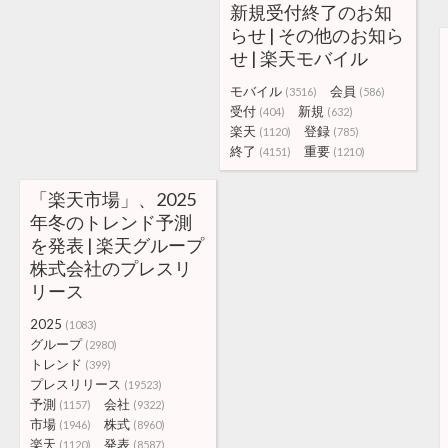
新規受付終了のお知
らせ | その他のお知ら
せ | 楽天モバイル
モバイル
会員
(3516)
(586)
受付
新規
(404)
(632)
楽天
登録
(1120)
(785)
終了
重要
(4151)
(1210)
「楽天市場」、2025
年冬のトレンド予測
を発表 | 楽天グループ
株式会社のプレスリ
リース
2025
(1083)
グループ
(2980)
トレンド
(399)
プレスリリース
(19523)
予測
会社
(1157)
(9322)
市場
株式
(1946)
(8960)
楽天
発表
(1120)
(8587)