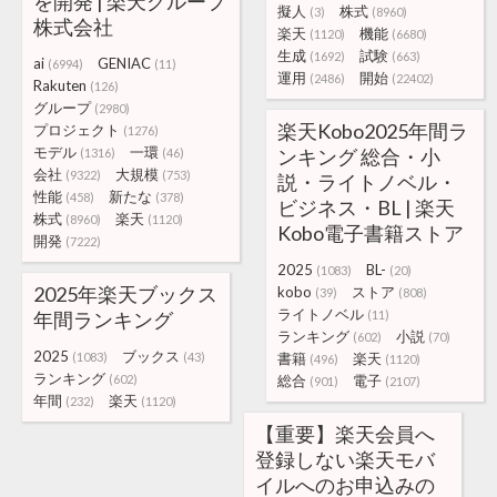
を開発 | 楽天グループ
擬人
株式
(3)
(8960)
株式会社
楽天
機能
(1120)
(6680)
生成
試験
(1692)
(663)
ai
GENIAC
(6994)
(11)
運用
開始
(2486)
(22402)
Rakuten
(126)
グループ
(2980)
楽天Kobo2025年間ラ
プロジェクト
(1276)
モデル
一環
ンキング 総合・小
(1316)
(46)
会社
大規模
(9322)
(753)
説・ライトノベル・
性能
新たな
(458)
(378)
ビジネス・BL | 楽天
株式
楽天
(8960)
(1120)
Kobo電子書籍ストア
開発
(7222)
2025
BL-
(1083)
(20)
2025年楽天ブックス
kobo
ストア
(39)
(808)
ライトノベル
年間ランキング
(11)
ランキング
小説
(602)
(70)
2025
ブックス
(1083)
(43)
書籍
楽天
(496)
(1120)
ランキング
(602)
総合
電子
(901)
(2107)
年間
楽天
(232)
(1120)
【重要】楽天会員へ
登録しない楽天モバ
イルへのお申込みの