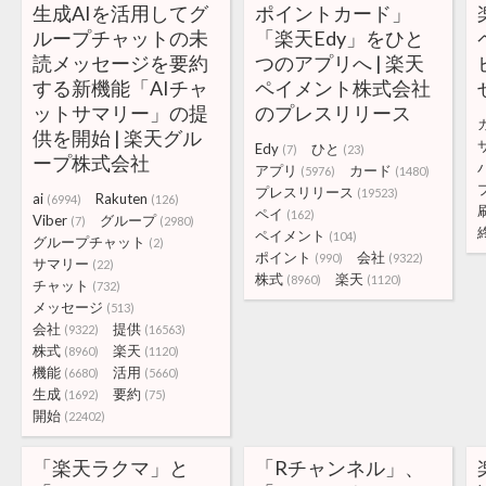
生成AIを活用してグ
ポイントカード」
ループチャットの未
「楽天Edy」をひと
読メッセージを要約
つのアプリへ | 楽天
する新機能「AIチャ
ペイメント株式会社
ットサマリー」の提
のプレスリリース
供を開始 | 楽天グル
Edy
ひと
(7)
(23)
ープ株式会社
アプリ
カード
(5976)
(1480)
プレスリリース
(19523)
ai
Rakuten
(6994)
(126)
ペイ
(162)
Viber
グループ
(7)
(2980)
ペイメント
(104)
グループチャット
(2)
ポイント
会社
(990)
(9322)
サマリー
(22)
株式
楽天
(8960)
(1120)
チャット
(732)
メッセージ
(513)
会社
提供
(9322)
(16563)
株式
楽天
(8960)
(1120)
機能
活用
(6680)
(5660)
生成
要約
(1692)
(75)
開始
(22402)
「楽天ラクマ」と
「Rチャンネル」、