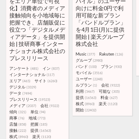
をエリア単位で可視
バイル」のユーザー
化】消費者のメディア
向けに料金0円で利
接触傾向を小地域毎に
用可能な新プラン
把握でき、店舗販促に
「バンドルプラン」
役立つ「デジタルメデ
を4月1日(月)に提供
ィアデータ」を提供開
開始 | 楽天グループ
始 | 技研商事インター
株式会社
ナショナル株式会社の
Music
Rakuten
(377)
(126)
プレスリリース
グループ
(2980)
バンド
プラン
(100)
(930)
アンケート
イン
(481)
(837)
モバイル
(3516)
インターナショナル
(117)
ユーザー
(2248)
エリア
サイト
(465)
(6260)
ルプラン
会社
(1)
(9322)
デジタル
(3329)
利用
可能な
(5467)
(305)
データ
(7494)
提供
料金
(16563)
(627)
プレスリリース
(19523)
株式
楽天
(8960)
(1120)
メディア
会社
(2037)
(9322)
開始
(22402)
傾向
単位
(321)
(94)
商事
地域
(76)
(773)
店舗
把握
(858)
(185)
接触
提供
(222)
(16563)
株式
楽天
(8960)
(1120)