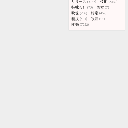
リリース
技術
(8746)
(3532)
持株会社
探索
(75)
(78)
映像
特定
(705)
(457)
精度
誤差
(435)
(14)
開発
(7222)