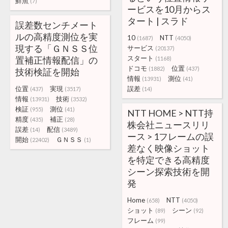
鮮魚
(7)
ービスを10月からス
タート | スラド
誤差数センチメート
ルの高精度測位を実
10
NTT
(1687)
(4050)
現する「ＧＮＳＳ位
サービス
(20137)
スタート
置補正情報配信」の
(1168)
ドコモ
位置
(1882)
(437)
技術検証を開始
情報
測位
(13931)
(41)
位置
実現
誤差
(437)
(3517)
(14)
情報
技術
(13931)
(3532)
検証
測位
(955)
(41)
NTT HOME > NTT持
精度
補正
(435)
(28)
株会社ニュースリリ
誤差
配信
(14)
(3489)
ース > 1フレームの誤
開始
ＧＮＳＳ
(22402)
(1)
差なく映像ショット
を特定できる高精度
シーン探索技術を開
発
Home
NTT
(658)
(4050)
ショット
シーン
(89)
(92)
フレーム
(99)