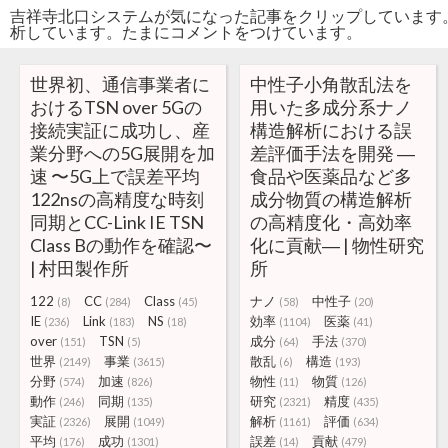
吉祥寺北口システムが気になった記事をクリップしています
析しています。たまにコメントをつけています。
世界初、通信事業者に
中性子小角散乱法を
おけるTSN over 5Gの
用いた多成分系ナノ
接続実証に成功し、産
構造解析における誤
業分野への5G展開を加
差評価手法を開発 ―
速 〜5G上で誤差平均
食品や医薬品など多
122nsの高精度な時刻
成分物質の構造解析
同期とCC-Link IE TSN
の高精度化・高効率
Class Bの動作を確認〜
化に貢献― | 物性研究
| 村田製作所
所
122
CC
Class
ナノ
中性子
(8)
(284)
(45)
(58)
(20)
IE
Link
NS
効率
医薬
(236)
(183)
(18)
(1104)
(41)
over
TSN
成分
手法
(151)
(5)
(64)
(370)
世界
事業
散乱
構造
(2149)
(3615)
(6)
(193)
分野
加速
物性
物質
(574)
(826)
(11)
(126)
動作
同期
研究
精度
(246)
(135)
(2321)
(435)
実証
展開
解析
評価
(2326)
(1049)
(1161)
(634)
平均
成功
誤差
貢献
(176)
(1301)
(14)
(479)