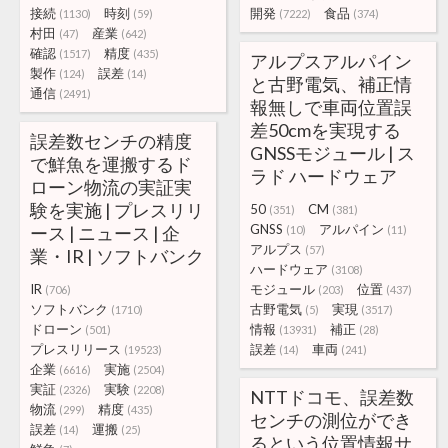
接続
時刻
開発
食品
(1130)
(59)
(7222)
(374)
村田
産業
(47)
(642)
確認
精度
(1517)
(435)
アルプスアルパイン
製作
誤差
(124)
(14)
と古野電気、補正情
通信
(2491)
報無しで車両位置誤
差50cmを実現する
誤差数センチの精度
GNSSモジュール | ス
で鮮魚を運搬するド
ラド ハードウェア
ローン物流の実証実
験を実施 | プレスリリ
50
CM
(351)
(381)
GNSS
アルパイン
ース | ニュース | 企
(10)
(11)
アルプス
(57)
業・IR | ソフトバンク
ハードウェア
(3108)
IR
モジュール
位置
(706)
(203)
(437)
ソフトバンク
古野電気
実現
(1710)
(5)
(3517)
ドローン
情報
補正
(501)
(13931)
(28)
プレスリリース
誤差
車両
(19523)
(14)
(241)
企業
実施
(6616)
(2504)
実証
実験
(2326)
(2208)
NTTドコモ、誤差数
物流
精度
(299)
(435)
センチの測位ができ
誤差
運搬
(14)
(25)
るという位置情報サ