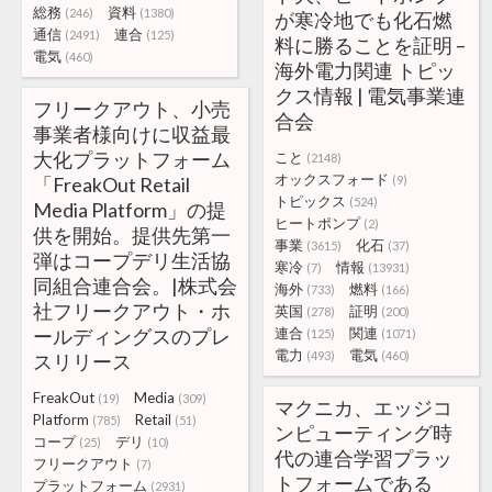
総務
資料
(246)
(1380)
が寒冷地でも化石燃
通信
連合
(2491)
(125)
料に勝ることを証明 –
電気
(460)
海外電力関連 トピッ
クス情報 | 電気事業連
フリークアウト、小売
合会
事業者様向けに収益最
大化プラットフォーム
こと
(2148)
オックスフォード
「FreakOut Retail
(9)
トピックス
(524)
Media Platform」の提
ヒートポンプ
(2)
供を開始。提供先第一
事業
化石
(3615)
(37)
弾はコープデリ生活協
寒冷
情報
(7)
(13931)
同組合連合会。|株式会
海外
燃料
(733)
(166)
社フリークアウト・ホ
英国
証明
(278)
(200)
ールディングスのプレ
連合
関連
(125)
(1071)
電力
電気
(493)
(460)
スリリース
FreakOut
Media
(19)
(309)
マクニカ、エッジコ
Platform
Retail
(785)
(51)
ンピューティング時
コープ
デリ
(25)
(10)
代の連合学習プラッ
フリークアウト
(7)
トフォームである
プラットフォーム
(2931)