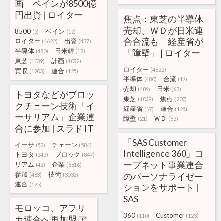
画 ベインが8500億
円出資 | ロイター
焦点：東芝の半導体
売却、ＷＤが日米連
8500
ベイン
(5)
(12)
合合流も 経産省が
ロイター
出資
(4622)
(437)
半導体
日米韓
「障壁」 | ロイター
(480)
(18)
東芝
計画
(1039)
(1082)
ロイター
(4622)
買収
連合
(1203)
(125)
半導体
合流
(480)
(12)
売却
日米
(489)
(63)
トヨタなどがブロッ
東芝
焦点
(1039)
(207)
クチェーン技術「イ
経産省
連合
(67)
(125)
ーサリアム」企業連
障壁
ＷＤ
(21)
(63)
合に参加 | スラド IT
「SAS Customer
イーサ
チェーン
(52)
(584)
Intelligence 360」コ
トヨタ
ブロック
(243)
(847)
ープネット事業連合
リアム
企業
(42)
(6616)
参加
技術
のパーソナライゼー
(483)
(3532)
連合
(125)
ションをサポート |
SAS
モロッコ、アフリ
360
Customer
(110)
(123)
カ連合へ再加盟 ア