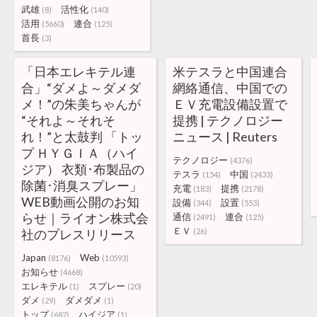
武雄
活性化
(8)
(140)
活用
連合
(5660)
(125)
首長
(3)
「日本エレキテル連
米テスラと中国連合
合」“ダメよ～ダメダ
網絡通信、中国での
メ！”の朱美ちゃんが
ＥＶ充電設備設置で
“それよ～それそ
提携 | テクノロジー
れ！”と太鼓判 「トッ
ニュース | Reuters
プ ＨＹＧＩＡ（ハイ
テクノロジー
(4376)
ジア） 衣類･布製品の
テスラ
中国
(154)
(2433)
除菌･消臭スプレー」
充電
提携
(183)
(2178)
WEB動画公開のお知
設備
設置
(344)
(553)
らせ｜ライオン株式会
通信
連合
(2491)
(125)
ＥＶ
社のプレスリリース
(26)
Japan
Web
(8176)
(10593)
お知らせ
(4668)
エレキテル
スプレー
(1)
(20)
ダメ
ダメダメ
(29)
(1)
トップ
ハイジア
(682)
(1)