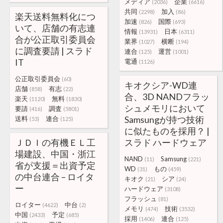
メディア
企業
(2036)
(6616)
共同
加入
(2298)
(86)
楽天送料無料化につ
加速
国際
(826)
(693)
いて、店舗の有志連
情報
日本
(13931)
(6311)
合が公正取引委員会
業界
横断
(1027)
(194)
に調査要請 | スラド
連合
運営
(125)
(1001)
IT
電通
(1126)
公正取引委員会
(60)
キオクシア-WD連
店舗
有志
(858)
(22)
合、3D NANDフラッ
楽天
無料
(1120)
(1830)
シュメモリにおいて
要請
調査
(416)
(5801)
Samsungが持つ技術
送料
連合
(53)
(125)
に似たものを採用？ |
ＪＤＩの有機ＥＬ工
スラド ハードウェア
場建設、中国・浙江
NAND
Samsung
(11)
(221)
省が支援＝出資予定
WD
もの
(31)
(459)
の中台連合 – ロイタ
キオク
シア
(21)
(24)
ー
ハードウェア
(3108)
フラッシュ
(81)
ロイター
中台
(4622)
(2)
メモリ
技術
(474)
(3532)
中国
予定
(2433)
(685)
採用
連合
(1406)
(125)