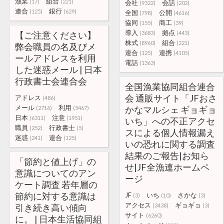
漁業
組合
(17)
(221)
会社
会話
(9322)
(202)
連合
銀行
(125)
(629)
全国
公開
(798)
(4616)
協同
商工
(155)
(39)
導入
拠点
【ご注意ください】
(3683)
(443)
株式
組合
(8960)
(221)
弊会職員の名及びメ
連合
連携
(125)
(4105)
ールアドレスを利用
電話
(1363)
した迷惑メール | 日本
行政書士会連合会
全国漁業協同組合連合
会 通販サイト「JFおさ
アドレス
(486)
メール
利用
かなマルシェ ギョギョ
(2716)
(5467)
日本
注意
(6311)
(1951)
いち」への不正アクセ
職員
行政書士
(252)
(5)
スによる個人情報漏え
迷惑
連合
(241)
(125)
いの恐れに関する調査
結果のご報告|お知ら
「節約と値上げ」の
せ|JF全漁連ホームペ
意識についてのアン
ージ
ケート調査 若年層の
節約に対する意識は
JF
いち
さかな
(3)
(10)
(3)
アクセス
ギョギョ
引き続き高い傾向
(3438)
(3)
サイト
(6260)
に。 | 日本生活協同組