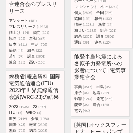
ホームページ
(808)
合連合会のプレスリ
マルシェ
不正
(20)
(3747)
リース
個人
全国
(2806)
(798)
協同
報告
(155)
(1500)
アンケート
(481)
情報
漁業
(13931)
(17)
プレスリリース
(19523)
漏えい
組合
(1132)
(221)
値上げ
傾向
(154)
(321)
結果
調査
(2058)
(5801)
協同
意識
(155)
(667)
通販
連合
(591)
(125)
日本
生活
(6311)
(705)
節約
組合
(49)
(221)
能登半島地震による
若年
調査
(37)
(5801)
連合
高い
各原子力発電所への
(125)
(155)
影響について | 電気事
総務省|報道資料|国際
業連合会
電気通信連合(ITU)
事業
半島
(3615)
(36)
2023年世界無線通信
原子
地震
(44)
(222)
会議(WRC-23)の結果
影響
発電
(1214)
(298)
能登
連合
(36)
(125)
2023
23
(1936)
(357)
電気
(460)
ITU
WRC-
(15)
(4)
世界
会議
(2149)
(1076)
[英国] オックスフォー
国際
報道
(693)
(2305)
無線
結果
ド大、ヒートポンプ
(725)
(2058)