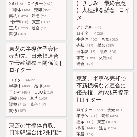
にきしみ 最終合意
28
ロイター
(416)
(4622)
に火種残る懸念 | ロイ
半導体
売却
(480)
(489)
契約
断念
ター
(1495)
(92)
日米韓
東芝
(18)
(1039)
アングル
(225)
正式
連合
(1292)
(125)
ロイター
(4622)
関係
(687)
半導体
合意
(480)
(585)
売却
懸念
(489)
(287)
東芝の半導体子会社
日米韓
最終
(18)
(306)
売却先、日米韓連合
東芝
火種
(1039)
(5)
で最終調整＝関係筋 |
連合
(125)
ロイター
東芝、半導体売却で
ロイター
(4622)
革新機構など連合に
半導体
売却
(480)
(489)
優先権 約2兆円提示
子会社
日米韓
(484)
(18)
最終
東芝
| ロイター
(306)
(1039)
調整
連合
(218)
(125)
ロイター
優先
(4622)
(87)
関係
(687)
半導体
売却
(480)
(489)
提示
東芝
(110)
(1039)
東芝の半導体買収、
機構
連合
(1440)
(125)
日米韓連合は2兆円計
革新
(162)