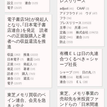
レスリリース
設立
連合
(1172)
(125)
電子
(2107)
adjust
CAAF
(41)
(3)
アドフラウド
ウド
(4)
(47)
フラ
電子書店5社が発起人
(56)
プレスリリース
(19523)
となり､｢日本電子書
主導
共通
(76)
(249)
店連合｣を発足 読者
定義
株式会社
(108)
(19472)
への正規版購入と著
設定
連合
(941)
(125)
者への収益還流を推
防止
(553)
進
有機ＥＬは日の丸連
収益
推進
(282)
(2222)
合つくるべき＝シャ
日本電子
書店
(7)
(145)
ープ社長
正規
発起人
(143)
(1)
発足
著者
(337)
(19)
シャープ
日の丸
(599)
(7)
読者
購入
(57)
(765)
有機
社長
(116)
(603)
連合
還流
(125)
(1)
連合
ＥＬ
(125)
(28)
電子
(2107)
東芝、メモリ事業の
東芝メモリ買収のベ
売却先を米投資ファ
イン連合、会見を急
ンドらの「日米間連
きょ中止