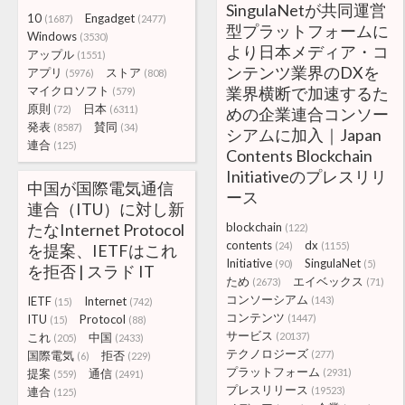
SingulaNetが共同運営
10
Engadget
(1687)
(2477)
型プラットフォームに
Windows
(3530)
より日本メディア・コ
アップル
(1551)
ンテンツ業界のDXを
アプリ
ストア
(5976)
(808)
マイクロソフト
業界横断で加速するた
(579)
原則
日本
(72)
(6311)
めの企業連合コンソー
発表
賛同
(8587)
(34)
シアムに加入｜Japan
連合
(125)
Contents Blockchain
Initiativeのプレスリリ
中国が国際電気通信
ース
連合（ITU）に対し新
たなInternet Protocol
blockchain
(122)
contents
dx
(24)
(1155)
を提案、IETFはこれ
Initiative
SingulaNet
(90)
(5)
を拒否 | スラド IT
ため
エイベックス
(2673)
(71)
コンソーシアム
IETF
Internet
(143)
(15)
(742)
コンテンツ
ITU
Protocol
(1447)
(15)
(88)
サービス
これ
中国
(20137)
(205)
(2433)
テクノロジーズ
国際電気
拒否
(277)
(6)
(229)
プラットフォーム
提案
通信
(2931)
(559)
(2491)
プレスリリース
連合
(19523)
(125)