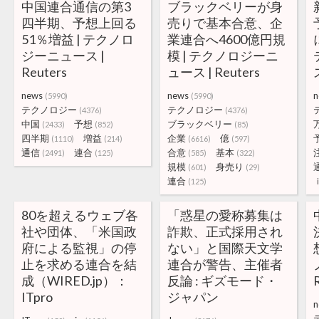
中国連合通信の第3
ブラックベリーが身
四半期、予想上回る
売りで基本合意、企
51％増益 | テクノロ
業連合へ4600億円規
ジーニュース |
模 | テクノロジーニ
Reuters
ュース | Reuters
news
news
n
(5990)
(5990)
テクノロジー
テクノロジー
(4376)
(4376)
中国
予想
ブラックベリー
(2433)
(852)
(85)
四半期
増益
企業
億
(1110)
(214)
(6616)
(597)
通信
連合
合意
基本
(2491)
(125)
(585)
(322)
規模
身売り
(601)
(29)
連合
(125)
80を超えるウェブ各
「惑星の愛称募集は
社や団体、「米国政
詐欺、正式採用され
府による監視」の停
ない」と国際天文学
止を求める連合を結
連合が警告、主催者
成（WIRED.jp）：
反論 : ギズモード・
ITpro
ジャパン
n