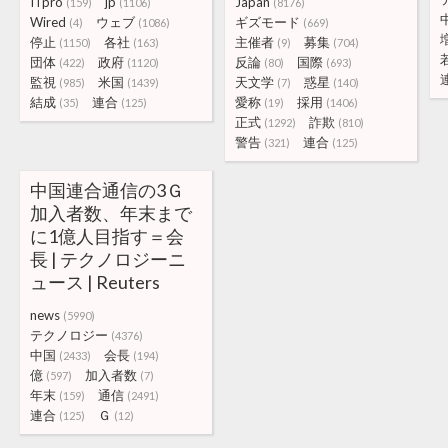
ITpro
jp
Japan
(159)
(1106)
(8176)
Wired
ウェブ
ギズモード
(4)
(1086)
(669)
停止
各社
主催者
募集
(1150)
(163)
(9)
(704)
団体
政府
反論
国際
(422)
(1120)
(80)
(693)
監視
米国
天文学
惑星
(985)
(1439)
(7)
(140)
結成
連合
愛称
採用
(35)
(125)
(19)
(1406)
正式
詐欺
(1292)
(810)
警告
連合
(321)
(125)
中国連合通信の3Ｇ
加入者数、年末まで
に1億人目指す＝会
長 | テクノロジーニ
ュース | Reuters
news
(5990)
テクノロジー
(4376)
中国
会長
(2433)
(194)
億
加入者数
(597)
(7)
年末
通信
(159)
(2491)
連合
Ｇ
(125)
(12)