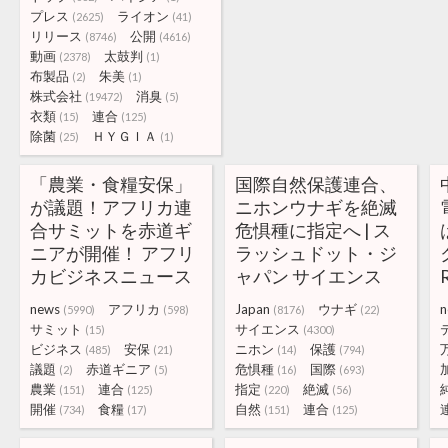
プレス
ライオン
(2625)
(41)
リリース
公開
(8746)
(4616)
動画
太鼓判
(2378)
(1)
布製品
朱美
(2)
(1)
株式会社
消臭
(19472)
(5)
衣類
連合
(15)
(125)
除菌
ＨＹＧＩＡ
(25)
(1)
「農業・食糧安保」
国際自然保護連合、
が議題！アフリカ連
ニホンウナギを絶滅
合サミットを赤道ギ
危惧種に指定へ | ス
ニアが開催！ アフリ
ラッシュドット・ジ
カビジネスニュース
ャパン サイエンス
news
アフリカ
Japan
ウナギ
n
(5990)
(598)
(8176)
(22)
サミット
サイエンス
(15)
(4300)
ビジネス
安保
ニホン
保護
(485)
(21)
(14)
(794)
議題
赤道ギニア
危惧種
国際
(2)
(5)
(16)
(693)
農業
連合
指定
絶滅
(151)
(125)
(220)
(56)
開催
食糧
自然
連合
(734)
(17)
(151)
(125)