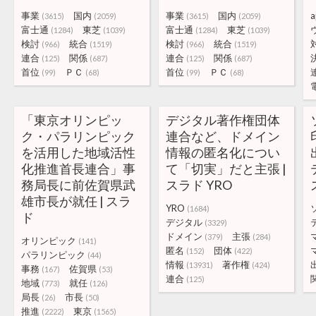
事業
国内
事業
国内
a
(3615)
(2059)
(3615)
(2059)
富士通
東芝
富士通
東芝
(1284)
(1039)
(1284)
(1039)
検討
統合
検討
統合
(966)
(1519)
(966)
(1519)
連合
関係
連合
関係
(125)
(687)
(125)
(687)
首位
ＰＣ
首位
ＰＣ
(99)
(68)
(99)
(68)
「東京オリンピッ
デジタル著作権団体
ク・パラリンピック
連合など、ドメイン
を活用した地域活性
情報の匿名化につい
化推進首長連合」事
て「切実」だと主張 |
務局長に前佐賀県武
スラド YRO
雄市長が就任 | スラ
YRO
(1684)
ド
デジタル
(3329)
ドメイン
主張
(379)
(284)
オリンピック
(141)
匿名
団体
(152)
(422)
パラリンピック
(44)
情報
著作権
(13931)
(424)
事務
佐賀県
(167)
(53)
連合
(125)
地域
就任
(773)
(126)
局長
市長
(26)
(50)
推進
東京
(2222)
(1565)