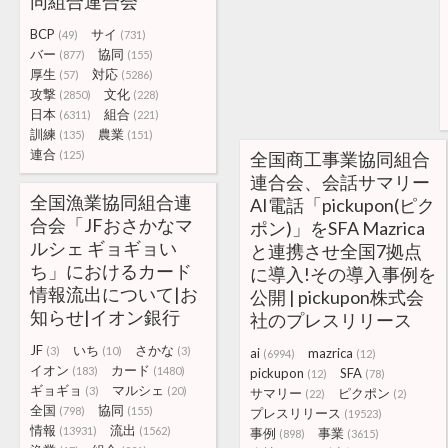
同組合連合会
BCP
サイ
(49)
(731)
バー
協同
(877)
(155)
厚生
対応
(57)
(5286)
攻撃
文化
(2850)
(228)
日本
組合
(6311)
(221)
訓練
農業
(135)
(151)
連合
(125)
全国商工事業協同組合
連合会、会話サマリー
全国漁業協同組合連
AI電話「pickupon(ピク
合会「JFおさかなマ
ポン)」をSFA Mazrica
ルシェ ギョギョい
と連携させ全国7拠点
ち」におけるカード
に導入!その導入事例を
情報流出について|お
公開 | pickupon株式会
知らせ|イオン銀行
社のプレスリリース
JF
いち
さかな
(3)
(10)
(3)
ai
mazrica
(6994)
(12)
イオン
カード
(183)
(1480)
pickupon
SFA
(12)
(78)
ギョギョ
マルシェ
(3)
(20)
サマリー
ピクポン
(22)
(2)
全国
協同
(798)
(155)
プレスリリース
(19523)
情報
流出
(13931)
(1562)
事例
事業
(898)
(3615)