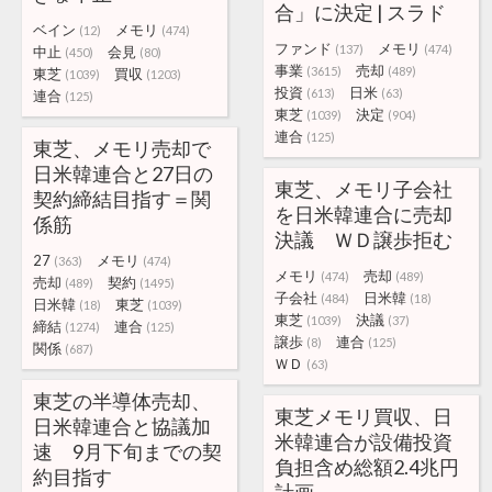
合」に決定 | スラド
ベイン
メモリ
(12)
(474)
ファンド
メモリ
(137)
(474)
中止
会見
(450)
(80)
事業
売却
(3615)
(489)
東芝
買収
(1039)
(1203)
投資
日米
(613)
(63)
連合
(125)
東芝
決定
(1039)
(904)
連合
(125)
東芝、メモリ売却で
日米韓連合と27日の
東芝、メモリ子会社
契約締結目指す＝関
を日米韓連合に売却
係筋
決議 ＷＤ譲歩拒む
27
メモリ
(363)
(474)
メモリ
売却
(474)
(489)
売却
契約
(489)
(1495)
子会社
日米韓
(484)
(18)
日米韓
東芝
(18)
(1039)
東芝
決議
(1039)
(37)
締結
連合
(1274)
(125)
譲歩
連合
(8)
(125)
関係
(687)
ＷＤ
(63)
東芝の半導体売却、
東芝メモリ買収、日
日米韓連合と協議加
米韓連合が設備投資
速 9月下旬までの契
負担含め総額2.4兆円
約目指す