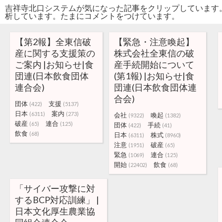
吉祥寺北口システムが気になった記事をクリップしています
析しています。たまにコメントをつけています。
【第2報】全東信破
【緊急・注意喚起】
産に関する支援策の
株式会社全東信の破
ご案内 |お知らせ|食
産手続開始について
団連(日本飲食団体
(第1報) |お知らせ|食
連合会)
団連(日本飲食団体連
合会)
団体
支援
(422)
(5137)
日本
案内
(6311)
(273)
会社
喚起
(9322)
(1382)
破産
連合
(65)
(125)
団体
手続
(422)
(41)
飲食
(68)
日本
株式
(6311)
(8960)
注意
破産
(1951)
(65)
緊急
連合
(1069)
(125)
開始
飲食
(22402)
(68)
「サイバー攻撃に対
するBCP対応訓練」 |
日本文化厚生農業協