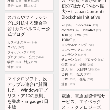
入 〜会員企業が発足当
検知
業界
(678)
(1027)
初の7社から26社へ拡
連合
阻止
(125)
(79)
大〜?| Japan Contents
Blockchain Initiative
スパムやフィッシン
グに対抗する連合学
26
blockchain
(344)
(122)
習 | カスペルスキー公
contents
Initiative
(24)
(90)
式ブログ
JCBI
PwC
(2)
(69)
TORAT
(1)
カスペルスキー
(844)
コンサルティング
(538)
スパム
(203)
コンソーシアム
(143)
フィッシング
(1192)
コンテンツ
(1447)
ブログ
公式
(9054)
(3474)
チェーン
ブロック
(584)
(847)
学習
対抗
(866)
(163)
企業
会員
(6616)
(586)
連合
(125)
加入
大日本印刷
(86)
(356)
当初
拡大
(31)
(1532)
マイクロソフト、反
日本
発足
(6311)
(337)
アップル連合に賛同
連合
(125)
した「Windowsアプ
リストア10の原則」
電通、電通国際情報サ
を発表 – Engadget 日
ービス、エイベック
本版
ス・テクノロジーズ、