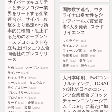
サイバーセキュリテ
ィとテクノロジー業
国際数学連合、ウク
界をリードする企業
ライナ出身女性を含
連合が、サイバー攻
むフィールズ賞受賞
撃をより迅速かつ効
者4人を発表 | スラド
率的に検知・阻止す
サイエンス
るためのオープンソ
ウクライナ
(180)
ースプロジェクトを
サイエンス
(4300)
立ち上げ|タニウム合
フィールズ賞
出身
(1)
(18)
同会社のプレスリリ
受賞者
国際
(23)
(693)
ース
女性
数学
(522)
(24)
発表
連合
(8587)
(125)
ため
オープン
(2673)
(1684)
サイバー
(1976)
大日本印刷、PwCコン
セキュリティ
(6990)
ソース
タニウム
サルティング、TORAT
(1235)
(4)
テクノロジー
(4376)
の3社が 日本のコンテ
プレスリリース
(19523)
ンツ企業連合ブロック
プロジェクト
(1276)
チェーンコンソーシア
リード
企業
(163)
(6616)
ム「JCBI」に新たに加
合同
攻撃
(323)
(2850)