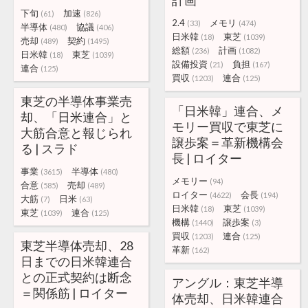
計画
下旬
加速
(61)
(826)
2.4
メモリ
(33)
(474)
半導体
協議
(480)
(406)
日米韓
東芝
(18)
(1039)
売却
契約
(489)
(1495)
総額
計画
(236)
(1082)
日米韓
東芝
(18)
(1039)
設備投資
負担
(21)
(167)
連合
(125)
買収
連合
(1203)
(125)
東芝の半導体事業売
「日米韓」連合、メ
却、「日米連合」と
モリー買収で東芝に
大筋合意と報じられ
譲歩案＝革新機構会
る | スラド
長 | ロイター
事業
半導体
(3615)
(480)
メモリー
(94)
合意
売却
(585)
(489)
ロイター
会長
(4622)
(194)
大筋
日米
(7)
(63)
日米韓
東芝
(18)
(1039)
東芝
連合
(1039)
(125)
機構
譲歩案
(1440)
(3)
買収
連合
(1203)
(125)
東芝半導体売却、28
革新
(162)
日までの日米韓連合
との正式契約は断念
アングル：東芝半導
＝関係筋 | ロイター
体売却、日米韓連合