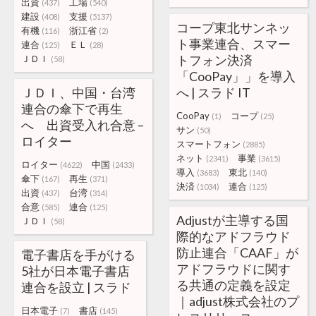
出資
工場
(437)
(540)
建設
支援
(408)
(5137)
コープ東北サンネッ
有機
浙江省
(116)
(2)
ト事業連合、スマー
連合
ＥＬ
(125)
(28)
トフォン決済
ＪＤＩ
(58)
「CooPay」」を導入
ＪＤＩ、中国・台湾
へ | スラド IT
連合の傘下で再生
CooPay
コープ
(1)
(25)
へ 出資受入れ合意 –
サン
(50)
ロイター
スマートフォン
(2885)
ネット
事業
(2341)
(3615)
ロイター
中国
(4622)
(2433)
導入
東北
(3683)
(140)
傘下
再生
(167)
(371)
決済
連合
(1034)
(125)
出資
台湾
(437)
(314)
合意
連合
(585)
(125)
Adjustが主導する国
ＪＤＩ
(58)
際的なアドフラウド
防止連合「CAAF」が
電子書店を手がける
アドフラウドに関す
5社が日本電子書店
る共通の定義を設定
連合を設立 | スラド
｜adjust株式会社のプ
日本電子
書店
(7)
(145)