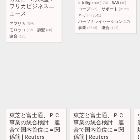
Intelligence
SAS
(170)
(40)
フリカビジネスニ
コープ
サポート
(25)
(3129)
ュース
ネット
(2341)
パーソナライゼーション
(17)
アフリカ
(598)
事業
連合
(3615)
(125)
モロッコ
加盟
(12)
(68)
連合
(125)
東芝と富士通、ＰＣ
東芝と富士通、ＰＣ
事業の統合検討 連
事業の統合検討 連
合で国内首位に＝関
合で国内首位に＝関
係筋 | Reuters
係筋 | Reuters