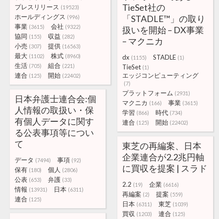
TieSet社の
プレスリリース
(19523)
ホールディングス
「STADLE™」の取り
(996)
事業
会社
(3615)
(9322)
扱いを開始 – DX事業
協同
収益
(155)
(282)
– マクニカ
小売
提供
(307)
(16563)
最大
株式
(1102)
(8960)
dx
STADLE
(1155)
(1)
生活
組合
(705)
(221)
TieSet
(1)
連合
開始
エッジコンピューティング
(125)
(22402)
(7)
プラットフォーム
(2931)
日本弁護士連合会:個
マクニカ
事業
(166)
(3615)
人情報の取扱い・保
学習
時代
(866)
(734)
有個人データに関す
連合
開始
(125)
(22402)
る公表事項等につい
て
東芝の再編案、日本
企業連合が2.2兆円軸
データ
事項
(7494)
(92)
に買収を提案 | スラド
保有
個人
(180)
(2806)
公表
弁護
(653)
(33)
2.2
企業
(19)
(6616)
情報
日本
(13931)
(6311)
再編案
提案
(2)
(559)
連合
(125)
日本
東芝
(6311)
(1039)
買収
連合
(1203)
(125)