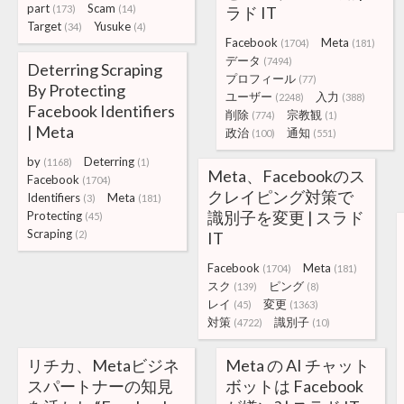
part
Scam
(173)
(14)
ラド IT
Target
Yusuke
(34)
(4)
Facebook
Meta
(1704)
(181)
データ
(7494)
Deterring Scraping
プロフィール
(77)
By Protecting
ユーザー
入力
(2248)
(388)
Facebook Identifiers
削除
宗教観
(774)
(1)
| Meta
政治
通知
(100)
(551)
by
Deterring
(1168)
(1)
Meta、Facebookのス
Facebook
(1704)
クレイピング対策で
Identifiers
Meta
(3)
(181)
識別子を変更 | スラド
Protecting
(45)
Scraping
(2)
IT
Facebook
Meta
(1704)
(181)
スク
ピング
(139)
(8)
レイ
変更
(45)
(1363)
対策
識別子
(4722)
(10)
リチカ、Metaビジネ
Meta の AI チャット
スパートナーの知見
ボットは Facebook