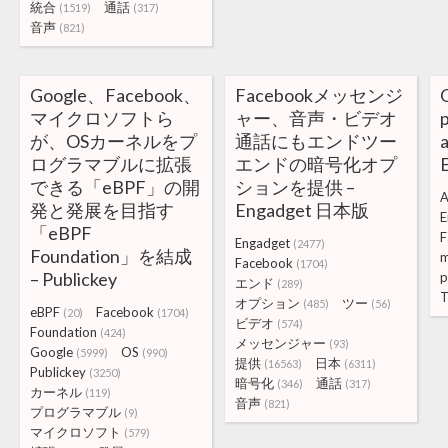
統合
通話
(1519)
(317)
音声
(821)
Google、Facebook、
Facebookメッセンジ
マイクロソフトら
ャー、音声・ビデオ
p
が、OSカーネルをプ
通話にもエンドツー
ログラマブルに拡張
エンドの暗号化オプ
できる「eBPF」の開
ションを提供 –
A
発と発展を目指す
Engadget 日本版
E
「eBPF
F
Engadget
(2477)
Foundation」を結成
m
Facebook
(1704)
– Publickey
p
エンド
(289)
T
オプション
ツー
(485)
(56)
eBPF
Facebook
(20)
(1704)
ビデオ
(574)
Foundation
(424)
メッセンジャー
(93)
Google
OS
(5999)
(990)
提供
日本
(16563)
(6311)
Publickey
(3250)
暗号化
通話
(346)
(317)
カーネル
(119)
音声
(821)
プログラマブル
(9)
マイクロソフト
(579)