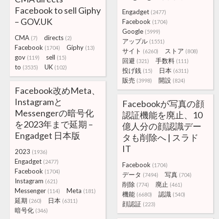
Facebook to sell Giphy
Engadget
(2477)
– GOV.UK
Facebook
(1704)
Google
(5999)
CMA
directs
(7)
(2)
アップル
(1551)
Facebook
Giphy
(1704)
(13)
サイト
ストア
(6260)
(808)
gov
sell
(119)
(15)
回避
手数料
(321)
(111)
to
UK
(3535)
(102)
投げ銭
日本
(15)
(6311)
販売
開設
(3998)
(824)
Facebook改めMeta、
Instagramと
Facebookが写真の顔
Messengerの暗号化
認証機能を廃止、10
を2023年まで延期 –
億人分の顔認識デー
Engadget 日本版
タも削除へ | スラド
IT
2023
(1936)
Engadget
(2477)
Facebook
(1704)
Facebook
(1704)
データ
写真
(7494)
(704)
Instagram
(621)
削除
廃止
(774)
(461)
Messenger
Meta
(114)
(181)
機能
認識
(6680)
(540)
延期
日本
(260)
(6311)
顔認証
(223)
暗号化
(346)