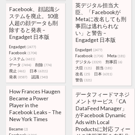
英デジタル担当大
Facebook、顔認識シ
臣、「Facebookが
ステムを廃止。10億
Metaに改名しても刑
人超の顔データも削
事罰は逃れられな
除すると発表 –
い」と警告 –
Engadget 日本版
Engadget 日本版
Engadget
(2477)
Engadget
(2477)
Facebook
(1704)
Facebook
Meta
(1704)
(181)
システム
(6611)
デジタル
刑事罰
(3329)
(6)
データ
削除
(7494)
(774)
大臣
担当
(121)
(181)
廃止
日本
(461)
(6311)
改名
日本
(25)
(6311)
発表
認識
(8587)
(540)
警告
(321)
How Frances Haugen
データフィードマネジ
Became a Power
メントサービス「CA
Player in the
DataFeed Manager」
Facebook Leaks – The
がFacebook Dynamic
New York Times
Ads with Local
Productsに対応 フィー
Became
(2)