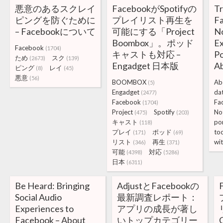
悪意のあるスクレイ
FacebookがSpotifyの
Tr
ピングを防ぐために
プレイリスト再生を
Fa
– Facebookについて
可能にする「Project
N
Boombox」。ポッド
E
Facebook
(1704)
キャストも対応 –
Po
ため
スク
(2673)
(139)
Engadget 日本版
A
ピング
レイ
(8)
(45)
悪意
(56)
BOOMBOX
Ab
(5)
Engadget
da
(2477)
Facebook
Fa
(1704)
Project
Spotify
No
(475)
(203)
キャスト
por
(118)
プレイ
ポッド
to
(171)
(69)
リスト
再生
wi
(346)
(371)
可能
対応
(4398)
(5286)
日本
(6311)
Be Heard: Bringing
AdjustとFacebookの
Social Audio
最新調査レポート：
Experiences to
アプリの成長が著し
Facebook – About
いトップカテゴリー