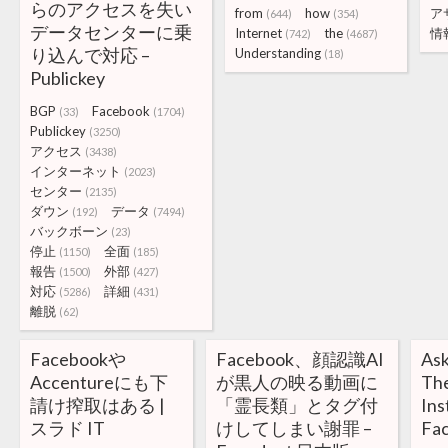
らのアクセスを失い
from
how
ア
(644)
(354)
データセンターに乗
Internet
the
情
(742)
(4687)
り込んで対応 –
Understanding
(18)
Publickey
BGP
Facebook
(33)
(1704)
Publickey
(3250)
アクセス
(3438)
インターネット
(2023)
センター
(2135)
ダウン
データ
(192)
(7494)
バックボーン
(23)
停止
全面
(1150)
(185)
報告
外部
(1500)
(427)
対応
詳細
(5286)
(431)
離脱
(62)
Facebookや
Facebook、顔認識AI
Ask
Accentureにも下
が黒人の映る動画に
The
請け搾取はある |
「霊長類」とタグ付
Ins
スラド IT
けしてしまい謝罪 –
Fa