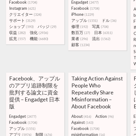
Facebook
Engadget
(1704)
(2477)
Instagram
Facebook
(621)
(1704)
A
クリエイター
iPhone
(324)
(1229)
b
サポート
アップル
ドル
(3129)
(1551)
(36)
F
ショップ
バッジ
修理
写真
(590)
(29)
(192)
(704)
If
収益
強化
数百万
日本
(282)
(2936)
(27)
(6311)
O
拡充
機能
業者
流出
(557)
(6680)
(296)
(1562)
R
顧客
(1234)
r
S
T
W
Facebook、アップル
Taking Action Against
のアプリ追跡制限を
People Who
批判する論文に資金
Repeatedly Share
提供 – Engadget 日本
Misinformation –
版
About Facebook
Engadget
About
Action
E
(2477)
(416)
(96)
Facebook
Against
F
(1704)
(143)
アップル
Facebook
(1551)
(1704)
アプリ
制限
misinformation
(5976)
(676)
(16)