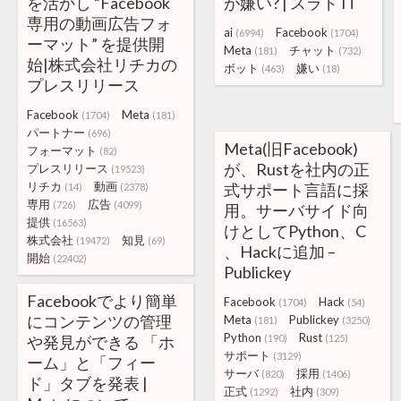
を活かし “Facebook
が嫌い? | スラド IT
専用の動画広告フォ
ai
Facebook
(6994)
(1704)
ーマット” を提供開
Meta
チャット
(181)
(732)
始|株式会社リチカの
ボット
嫌い
(463)
(18)
プレスリリース
Facebook
Meta
(1704)
(181)
パートナー
(696)
Meta(旧Facebook)
フォーマット
(82)
が、Rustを社内の正
プレスリリース
(19523)
リチカ
動画
式サポート言語に採
(14)
(2378)
専用
広告
(726)
(4099)
用。サーバサイド向
提供
(16563)
けとしてPython、C
株式会社
知見
(19472)
(69)
、Hackに追加 –
開始
(22402)
Publickey
Facebookでより簡単
Facebook
Hack
(1704)
(54)
にコンテンツの管理
Meta
Publickey
(181)
(3250)
Python
Rust
や発見ができる 「ホ
(190)
(125)
サポート
(3129)
ーム」と「フィー
サーバ
採用
(820)
(1406)
ド」タブを発表 |
正式
社内
(1292)
(309)