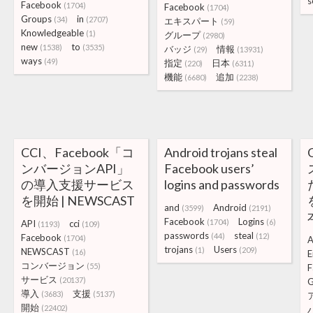
s
Facebook
(1704)
Facebook
(1704)
Groups
in
(34)
(2707)
エキスパート
(59)
Knowledgeable
(1)
グループ
(2980)
new
to
(1538)
(3535)
バッジ
情報
(29)
(13931)
ways
(49)
指定
日本
(220)
(6311)
機能
追加
(6680)
(2238)
CCI、Facebook「コ
Android trojans steal
ンバージョンAPI」
Facebook users’
の導入支援サービス
logins and passwords
を開始 | NEWSCAST
and
Android
(3599)
(2191)
Facebook
Logins
(1704)
(6)
API
cci
(1193)
(109)
passwords
steal
(44)
(12)
Facebook
(1704)
A
trojans
Users
(1)
(209)
NEWSCAST
(16)
E
コンバージョン
(55)
F
サービス
(20137)
G
導入
支援
(3683)
(5137)
開始
(22402)