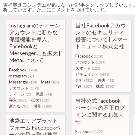
吉祥寺北口システムが気になった記事をクリップしています
析しています。たまにコメントをつけています。
Instagramのティーン
当社Facebookアカウ
アカウントに新たな
ントのセキュリティ
保護機能を導入、
侵害について | スマー
Facebookと
トニュース株式会社
Messengerにも拡大 |
Facebook
(1704)
Metaについて
アカウント
(1399)
スマート
(1236)
Facebook
(1704)
セキュリティ
(6990)
Instagram
(621)
会社
侵害
(9322)
(468)
Messenger
Meta
(114)
(181)
当社
株式
(807)
(8960)
アカウント
(1399)
ティーン
保護
(20)
(794)
当社公式Facebook
導入
拡大
(3683)
(1532)
新たな
機能
(378)
(6680)
ページ への不正ログ
インに関するお知ら
池袋エリアプラット
せ
フォーム Facebookペ
Facebook
(1704)
ージの乗っ取り被害