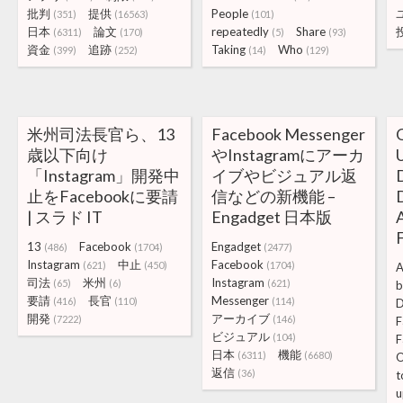
批判
提供
People
(351)
(16563)
(101)
日本
論文
repeatedly
Share
(6311)
(170)
(5)
(93)
資金
追跡
Taking
Who
(399)
(252)
(14)
(129)
米州司法長官ら、13
Facebook Messenger
歳以下向け
やInstagramにアーカ
「Instagram」開発中
イブやビジュアル返
止をFacebookに要請
信などの新機能 –
| スラド IT
Engadget 日本版
13
Facebook
Engadget
(486)
(1704)
(2477)
Instagram
中止
Facebook
(621)
(450)
(1704)
A
司法
米州
Instagram
(65)
(6)
(621)
b
要請
長官
Messenger
(416)
(110)
(114)
D
開発
アーカイブ
(7222)
(146)
F
ビジュアル
(104)
F
日本
機能
(6311)
(6680)
O
返信
(36)
t
u