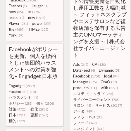
Facebook
ドの情報更新を自動化
(1704)
Frances
Haugen
(1)
(1)
し運用工数を大幅削減
how
in
(354)
(2707)
～ フィットネスクラブ
leaks
new
(10)
(1538)
やエステサロンなど複
Player
power
(261)
(257)
数店舗を保有する広告
the
TIMES
(4687)
(125)
主のOMOマーケティ
York
(57)
ングを支援 ～ | 株式会
社サイバーエージェン
Facebookがポリシー
ト
を更新。個人を標的
とした集団的ハラス
Ads
CA
(242)
(130)
メントへの対策を強
DataFeed
Dynamic
(4)
(51)
化 – Engadget 日本版
Facebook
local
(1704)
(94)
Manager
OmO
(375)
(57)
Engadget
(2477)
products
with
(100)
(1770)
Facebook
(1704)
エステ
クラブ
(5)
(268)
ハラスメント
(44)
サイバーエージェント
(706)
ポリシー
個人
(283)
(2806)
サロン
サービス
(43)
(20137)
対策
強化
(4722)
(2936)
データ
(7494)
日本
更新
(6311)
(1576)
フィットネス
(33)
標的
(532)
フィード
(167)
マネジメント
(408)