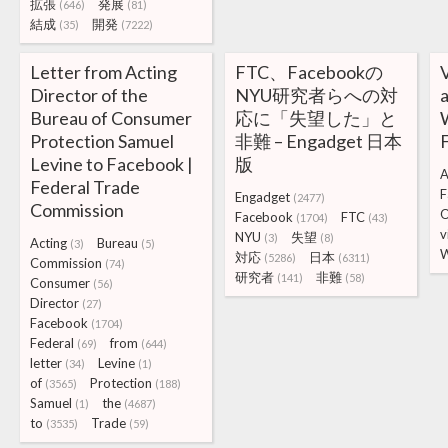
拡張
発展
(646)
(81)
結成
開発
(35)
(7222)
Letter from Acting
FTC、Facebookの
Director of the
NYU研究者らへの対
Bureau of Consumer
応に「失望した」と
Protection Samuel
非難 – Engadget 日本
Levine to Facebook |
版
A
Federal Trade
F
Engadget
(2477)
Commission
O
Facebook
FTC
(1704)
(43)
v
NYU
失望
(3)
(8)
Acting
Bureau
(3)
(5)
W
対応
日本
(5286)
(6311)
Commission
(74)
研究者
非難
(141)
(58)
Consumer
(56)
Director
(27)
Facebook
(1704)
Federal
from
(69)
(644)
letter
Levine
(34)
(1)
of
Protection
(3565)
(188)
Samuel
the
(1)
(4687)
to
Trade
(3535)
(59)