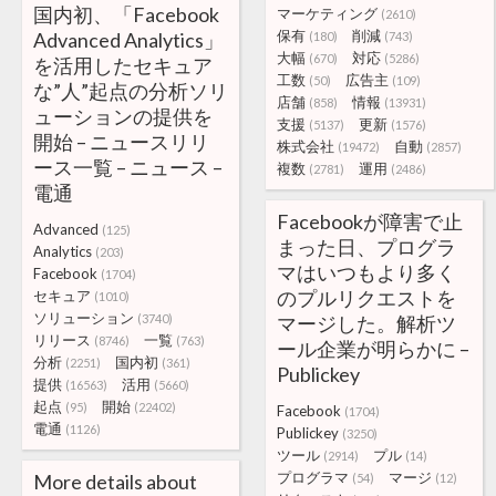
国内初、「Facebook
マーケティング
(2610)
保有
削減
Advanced Analytics」
(180)
(743)
大幅
対応
(670)
(5286)
を活用したセキュア
工数
広告主
(50)
(109)
な”人”起点の分析ソリ
店舗
情報
(858)
(13931)
ューションの提供を
支援
更新
(5137)
(1576)
開始 – ニュースリリ
株式会社
自動
(19472)
(2857)
ース一覧 – ニュース –
複数
運用
(2781)
(2486)
電通
Facebookが障害で止
Advanced
(125)
まった日、プログラ
Analytics
(203)
マはいつもより多く
Facebook
(1704)
のプルリクエストを
セキュア
(1010)
ソリューション
(3740)
マージした。解析ツ
リリース
一覧
(8746)
(763)
ール企業が明らかに –
分析
国内初
(2251)
(361)
Publickey
提供
活用
(16563)
(5660)
起点
開始
(95)
(22402)
Facebook
(1704)
電通
(1126)
Publickey
(3250)
ツール
プル
(2914)
(14)
プログラマ
マージ
More details about
(54)
(12)