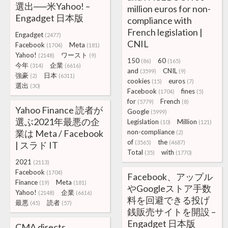
選出──米Yahoo! –
million euros for non-
Engadget 日本版
compliance with
French legislation |
Engadget
(2477)
CNIL
Facebook
Meta
(1704)
(181)
Yahoo!
ワースト
(2148)
(9)
150
60
(86)
(165)
今年
企業
(314)
(6616)
and
CNIL
(3599)
(9)
強豪
日本
(2)
(6311)
cookies
euros
(15)
(7)
選出
(30)
Facebook
fines
(1704)
(5)
for
French
(5779)
(8)
Yahoo Finance 読者が
Google
(5999)
選ぶ2021年最悪の企
Legislation
Million
(10)
(121)
業は Meta / Facebook
non-compliance
(2)
of
the
(3565)
(4687)
| スラド IT
Total
with
(35)
(1770)
2021
(2113)
Facebook
(1704)
Facebook、アップル
Finance
Meta
(19)
(181)
やGoogleストア手数
Yahoo!
企業
(2148)
(6616)
料を回避できる投げ
最悪
読者
(45)
(57)
銭販売サイトを開設 –
Engadget 日本版
CMA directs