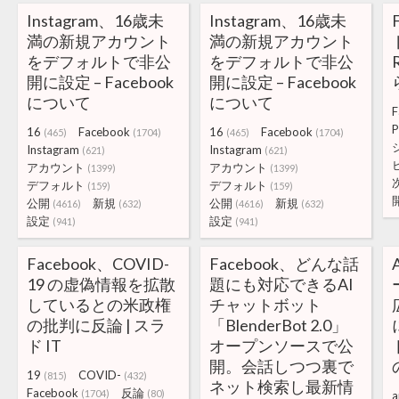
Instagram、16歳未
Instagram、16歳未
満の新規アカウント
満の新規アカウント
をデフォルトで非公
をデフォルトで非公
開に設定 – Facebook
開に設定 – Facebook
について
について
F
P
16
Facebook
16
Facebook
(465)
(1704)
(465)
(1704)
Instagram
Instagram
(621)
(621)
アカウント
アカウント
(1399)
(1399)
デフォルト
デフォルト
(159)
(159)
公開
新規
公開
新規
(4616)
(632)
(4616)
(632)
設定
設定
(941)
(941)
Facebook、COVID-
Facebook、どんな話
19 の虚偽情報を拡散
題にも対応できるAI
しているとの米政権
チャットボット
の批判に反論 | スラ
「BlenderBot 2.0」
ド IT
オープンソースで公
開。会話しつつ裏で
19
COVID-
(815)
(432)
ネット検索し最新情
Facebook
反論
(1704)
(80)
a