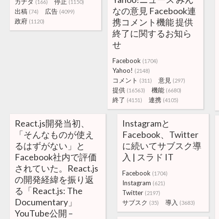
カナダ
停止
(166)
(1150)
なの意見 Facebook連
出稿
広告
(74)
(4099)
携コメント機能 提供
政府
(1120)
終了に関するお知ら
せ
Facebook
(1704)
Yahoo!
(2148)
コメント
意見
(311)
(297)
提供
機能
(16563)
(6680)
終了
連携
(4151)
(4105)
React.js開発当初、
Instagramと
「そんなものが使え
Facebook、Twitter
るはずがない」と
に続いてサブスク導
Facebook社内で評価
入 | スラド IT
されていた。React.js
Facebook
(1704)
の開発経緯を振り返
Instagram
(621)
る「React.js: The
Twitter
(2197)
Documentary」
サブスク
導入
(35)
(3683)
YouTube公開 –