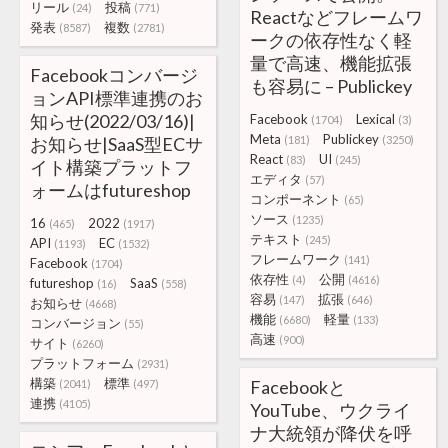
リール
投稿
(24)
(771)
Reactなどフレームワ
発表
複数
(8587)
(2781)
ークの依存性なく軽
量で高速、機能拡張
Facebookコンバージ
も容易に – Publickey
ョンAPI標準連携のお
知らせ(2022/03/16)|
Facebook
Lexical
(1704)
(3)
Meta
Publickey
お知らせ|SaaS型ECサ
(181)
(3250)
React
UI
(83)
(245)
イト構築プラットフ
エディタ
(57)
ォームはfutureshop
コンポーネント
(65)
ソース
(1235)
16
2022
(465)
(1917)
テキスト
(245)
API
EC
(1193)
(1532)
フレームワーク
(141)
Facebook
(1704)
依存性
公開
(4)
(4616)
futureshop
SaaS
(16)
(558)
容易
拡張
(147)
(646)
お知らせ
(4668)
機能
軽量
(6680)
(133)
コンバージョン
(55)
高速
(900)
サイト
(6260)
プラットフォーム
(2931)
構築
標準
Facebookと
(2041)
(497)
連携
(4105)
YouTube、ウクライ
ナ大統領が降伏を呼