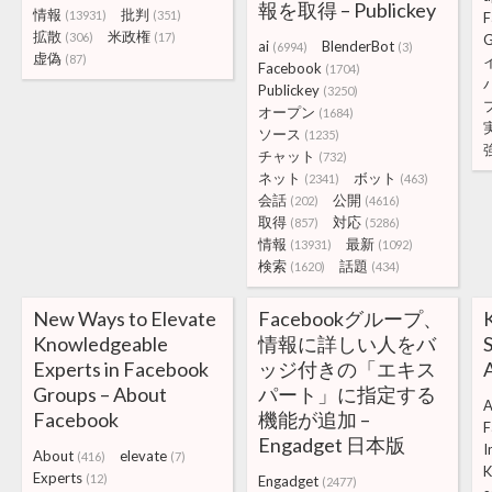
報を取得 – Publickey
情報
批判
(13931)
(351)
F
拡散
米政権
(306)
(17)
G
ai
BlenderBot
(6994)
(3)
虚偽
(87)
Facebook
(1704)
Publickey
(3250)
オープン
(1684)
ソース
(1235)
チャット
(732)
ネット
ボット
(2341)
(463)
会話
公開
(202)
(4616)
取得
対応
(857)
(5286)
情報
最新
(13931)
(1092)
検索
話題
(1620)
(434)
New Ways to Elevate
Facebookグループ、
Knowledgeable
情報に詳しい人をバ
S
Experts in Facebook
ッジ付きの「エキス
Groups – About
パート」に指定する
A
Facebook
機能が追加 –
F
Engadget 日本版
I
About
elevate
(416)
(7)
K
Experts
(12)
Engadget
(2477)