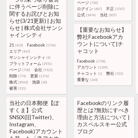
ページ
(700)
に伴うページ削除に
ログイン
不正
(487)
(3747)
関するお詫びとお知
公式
当社
(3474)
(807)
らせ(3/21更新) | お知
らせ | 株式会社サンシ
【重要なお知らせ】
ャインシティ
弊社Facebookアカ
ウントについて|チ
21
Facebook
(433)
(1704)
ャコット
エリア
(465)
サンシャインシティ
(4)
Facebook
(1704)
プラットフォーム
(2931)
アカウント
(1399)
ページ
会社
(700)
(9322)
チャコット
弊社
(1)
(553)
削除
更新
(774)
(1576)
重要な
(264)
株式
池袋
(8960)
(30)
被害
(921)
当社の日本郵便【ぽ
Facebookのリンク履
すくま】公式
歴とは?無効にすべき
SNS(X(旧Twitter)、
理由と方法について |
Instagram、
カスペルスキー公式
Facebook)アカウント
ブログ