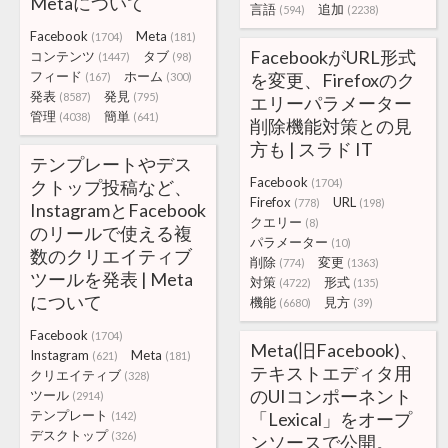
Metaについて
言語
追加
(594)
(2238)
Facebook
Meta
(1704)
(181)
FacebookがURL形式
コンテンツ
タブ
(1447)
(98)
フィード
ホーム
を変更、Firefoxのク
(167)
(300)
発表
発見
(8587)
(795)
エリーパラメーター
管理
簡単
(4038)
(641)
削除機能対策との見
方も | スラド IT
テンプレートやデス
Facebook
クトップ投稿など、
(1704)
Firefox
URL
(778)
(198)
InstagramとFacebook
クエリー
(8)
のリールで使える複
パラメーター
(10)
数のクリエイティブ
削除
変更
(774)
(1363)
ツールを発表 | Meta
対策
形式
(4722)
(135)
について
機能
見方
(6680)
(39)
Facebook
(1704)
Meta(旧Facebook)、
Instagram
Meta
(621)
(181)
テキストエディタ用
クリエイティブ
(328)
のUIコンポーネント
ツール
(2914)
テンプレート
「Lexical」をオープ
(142)
デスクトップ
(326)
ンソースで公開。