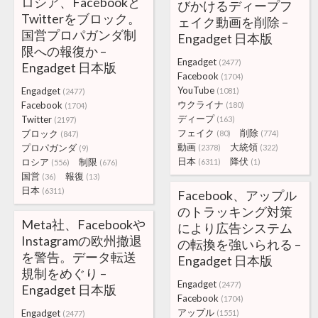
ロシア、Facebookと
びかけるディープフ
Twitterをブロック。
ェイク動画を削除 –
国営プロパガンダ制
Engadget 日本版
限への報復か –
Engadget
(2477)
Engadget 日本版
Facebook
(1704)
YouTube
Engadget
(1081)
(2477)
ウクライナ
Facebook
(180)
(1704)
ディープ
Twitter
(163)
(2197)
フェイク
削除
ブロック
(80)
(774)
(847)
動画
大統領
プロパガンダ
(2378)
(322)
(9)
日本
降伏
ロシア
制限
(6311)
(1)
(556)
(676)
国営
報復
(36)
(13)
日本
(6311)
Facebook、アップル
のトラッキング対策
Meta社、Facebookや
により広告システム
Instagramの欧州撤退
の転換を強いられる –
を警告。データ転送
Engadget 日本版
規制をめぐり –
Engadget
(2477)
Engadget 日本版
Facebook
(1704)
アップル
Engadget
(1551)
(2477)