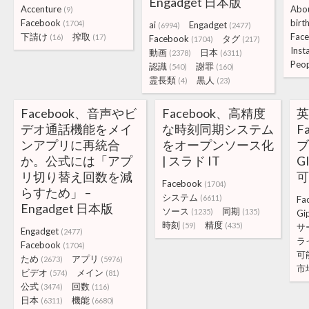
Engadget 日本版
Accenture
Abo
(9)
Facebook
birt
(1704)
ai
Engadget
(6994)
(2477)
下請け
搾取
Fac
(16)
(17)
Facebook
タグ
(1704)
(217)
Inst
動画
日本
(2378)
(6311)
Peo
認識
謝罪
(540)
(160)
霊長類
黒人
(4)
(23)
Facebook、音声やビ
Facebook、高精度
デオ通話機能をメイ
な時刻同期システム
F
ンアプリに再統合
をオープンソース化
か。公式には「アプ
| スラド IT
G
リ切り替え回数を減
可
Facebook
(1704)
らすため」 –
システム
(6611)
Fa
Engadget 日本版
ソース
同期
(1235)
(135)
Gi
時刻
精度
(59)
(435)
サ
Engadget
(2477)
ラ
Facebook
(1704)
可
ため
アプリ
(2673)
(5976)
市
ビデオ
メイン
(574)
(81)
公式
回数
(3474)
(116)
日本
機能
(6311)
(6680)