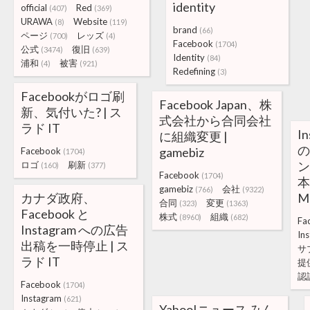
identity
official
Red
(407)
(369)
URAWA
Website
(8)
(119)
brand
(66)
ページ
レッズ
(700)
(4)
Facebook
(1704)
公式
復旧
(3474)
(639)
Identity
(84)
浦和
被害
(4)
(921)
Redefining
(3)
Facebookがロゴ刷
Facebook Japan、株
新、気付いた? | ス
式会社から合同会社
ラド IT
I
に組織変更 |
の
gamebiz
Facebook
(1704)
ン
ロゴ
刷新
(160)
(377)
Facebook
(1704)
本
gamebiz
会社
(766)
(9322)
カナダ政府、
M
合同
変更
(323)
(1363)
Facebook と
株式
組織
(8960)
(682)
Fa
Instagram への広告
In
出稿を一時停止 | ス
サ
ラド IT
提
認
Facebook
(1704)
Instagram
(621)
Yahoo!ニュース みん