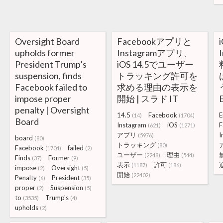
Oversight Board
Facebookアプリと
upholds former
Instagramアプリ、
President Trump’s
iOS 14.5でユーザー
suspension, finds
トラッキング許可を
Facebook failed to
求める理由の表示を
impose proper
開始 | スラド IT
penalty | Oversight
14.5
Facebook
E
(14)
(1704)
Board
Instagram
iOS
F
(621)
(1271)
アプリ
I
(5976)
board
(80)
トラッキング
(80)
Facebook
failed
(1704)
(2)
ユーザー
理由
(2248)
(544)
Finds
Former
(37)
(9)
表示
許可
(1187)
(186)
impose
Oversight
(2)
(5)
開始
(22402)
Penalty
President
(6)
(35)
proper
Suspension
(2)
(5)
to
Trump's
(3535)
(4)
upholds
(2)