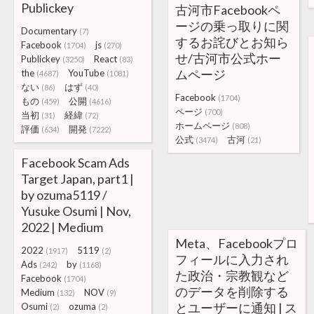
Publickey
古河市Facebookペ
ージの乗っ取りに関
Documentary
(7)
するお詫びとお知ら
Facebook
js
(1704)
(270)
せ/古河市公式ホー
Publickey
React
(3250)
(83)
ムページ
the
YouTube
(4687)
(1081)
ない
はず
(86)
(40)
Facebook
(1704)
もの
公開
(459)
(4616)
ページ
(700)
当初
経緯
(31)
(72)
ホームページ
(808)
評価
開発
(634)
(7222)
公式
古河
(3474)
(21)
Facebook Scam Ads
Target Japan, part1 |
by ozuma5119 /
Yusuke Osumi | Nov,
2022 | Medium
Meta、Facebookプロ
2022
5119
(1917)
(2)
フィールに入力され
Ads
by
(242)
(1168)
た政治・宗教観など
Facebook
(1704)
のデータを削除する
Medium
NOV
(132)
(9)
とユーザーに通知 | ス
Osumi
ozuma
(2)
(2)