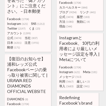
を装った「偽アカウ
Facebook
(1704)
ント」にご注意くだ
カスペルスキー
(844)
さい。 – 日本郵便
ブログ
リンク
(9054)
(441)
公式
履歴
(3474)
(183)
Facebook
(1704)
方法
無効に
(1080)
(4)
Instagram
SNS
(621)
(1212)
理由
(544)
Twitter
くま
(2197)
(25)
アカウント
(1399)
Instagramと
公式
当社
(3474)
(807)
Facebook、10代の利
日本
注意
(6311)
(1951)
郵便
(171)
用者により厳しいメ
ッセージ設定を導入 |
【復旧のお知らせ】
Metaについて
浦和レッズ公式
Facebook
(1704)
Facebookページの乗
Instagram
Meta
(621)
(181)
っ取り被害に関して |
メッセージ
(513)
URAWA RED
利用
厳しい
(5467)
(3)
DIAMONDS
導入
設定
(3683)
(941)
OFFICIAL WEBSITE
Redefining
DIAMONDS
(8)
Facebook’s brand
Facebook
(1704)