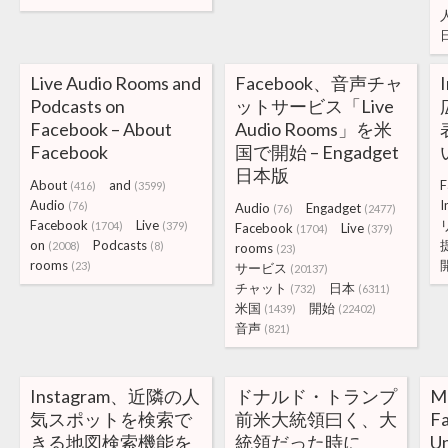
Live Audio Rooms and
Facebook、音声チャ
Podcasts on
ットサービス「Live
Facebook – About
Audio Rooms」を米
Facebook
国で開始 – Engadget
日本版
About
and
F
(416)
(3599)
Audio
I
(76)
Audio
Engadget
(76)
(2477)
Facebook
Live
(1704)
(379)
Facebook
Live
(1704)
(379)
on
Podcasts
(2008)
(8)
rooms
(23)
rooms
(23)
サービス
(20137)
チャット
日本
(732)
(6311)
米国
開始
(1439)
(22402)
音声
(821)
Instagram、近隣の人
ドナルド・トランプ
M
気スポットを検索で
前米大統領曰く、大
Fa
きる地図検索機能を
統領だった時に
Un