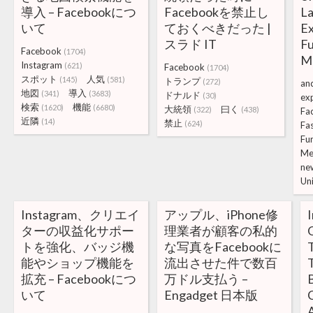
導入 – Facebookにつ
Facebookを禁止し
La
いて
ておくべきだった |
Ex
スラド IT
Fu
Facebook
(1704)
M
Instagram
(621)
Facebook
(1704)
スポット
人気
(145)
(581)
トランプ
(272)
an
地図
導入
(341)
(3683)
ドナルド
(30)
ex
検索
機能
(1620)
(6680)
大統領
曰く
(322)
(438)
Fa
近隣
(14)
禁止
(624)
Fa
Fu
Me
ne
Un
Instagram、クリエイ
アップル、iPhone修
ターの収益化サポー
理業者が顧客の私的
トを強化、バッジ機
な写真をFacebookに
能やショップ機能を
流出させた件で数百
T
拡充 – Facebookにつ
万ドル支払う –
B
いて
Engadget 日本版
C