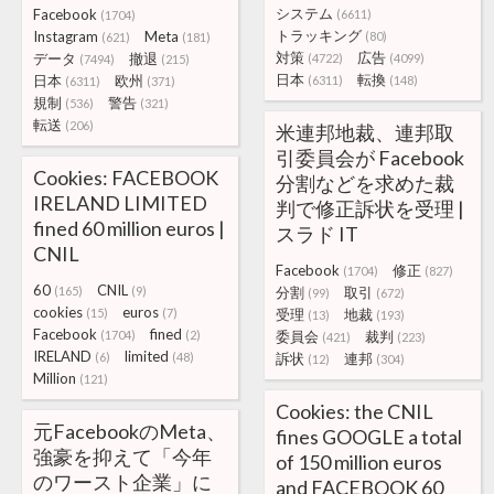
システム
Facebook
(6611)
(1704)
トラッキング
Instagram
Meta
(80)
(621)
(181)
対策
広告
データ
撤退
(4722)
(4099)
(7494)
(215)
日本
転換
日本
欧州
(6311)
(148)
(6311)
(371)
規制
警告
(536)
(321)
転送
(206)
米連邦地裁、連邦取
引委員会が Facebook
Cookies: FACEBOOK
分割などを求めた裁
IRELAND LIMITED
判で修正訴状を受理 |
fined 60 million euros |
スラド IT
CNIL
Facebook
修正
(1704)
(827)
60
CNIL
(165)
(9)
分割
取引
(99)
(672)
cookies
euros
(15)
(7)
受理
地裁
(13)
(193)
Facebook
fined
(1704)
(2)
委員会
裁判
(421)
(223)
IRELAND
limited
(6)
(48)
訴状
連邦
(12)
(304)
Million
(121)
Cookies: the CNIL
元FacebookのMeta、
fines GOOGLE a total
強豪を抑えて「今年
of 150 million euros
のワースト企業」に
and FACEBOOK 60