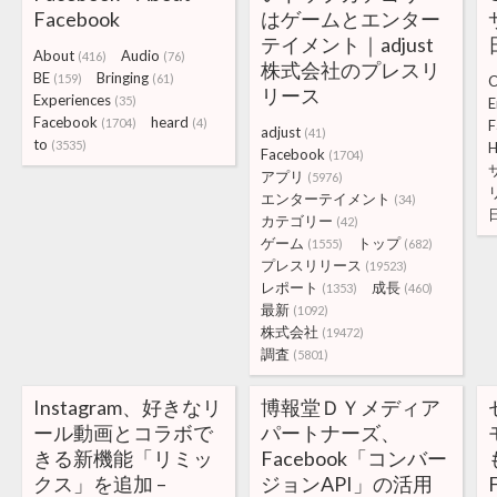
Facebook
はゲームとエンター
テイメント｜adjust
About
Audio
(416)
(76)
株式会社のプレスリ
BE
Bringing
(159)
(61)
C
リース
Experiences
(35)
E
Facebook
heard
(1704)
(4)
F
adjust
(41)
to
(3535)
H
Facebook
(1704)
アプリ
(5976)
エンターテイメント
(34)
カテゴリー
(42)
ゲーム
トップ
(1555)
(682)
プレスリリース
(19523)
レポート
成長
(1353)
(460)
最新
(1092)
株式会社
(19472)
調査
(5801)
Instagram、好きなリ
博報堂ＤＹメディア
ール動画とコラボで
パートナーズ、
きる新機能「リミッ
Facebook「コンバー
クス」を追加 –
ジョンAPI」の活用