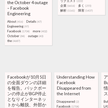
リクエスト
(222)
the October 4 outage
企業
多く
(6616)
(255)
– Facebook
解析
障害
(1161)
(1437)
Engineering
About
Details
(416)
(47)
Engineering
(97)
Facebook
more
(1704)
(402)
October
outage
(84)
(40)
the
(4687)
Facebookが10月5日
Understanding How
ア
の全面ダウンの詳細
Facebook
B
を報告。バックボー
Disappeared from
情
ンの停止がBGP停止
the Internet
ス
となりインターネッ
Disappeared
Bul
(2)
トから離脱、外部か
Facebook
LA
(1704)