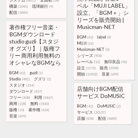
システム
全国初
(6611)
(38)
ベル「MUJI LABEL」
構築
琉球銀行
(2041)
(9)
設立、「BGM＋」シ
配信
(3489)
リーズを販売開始 |
Musicman-NET
著作権フリー音楽・
BGMダウンロード
BGM
label
(42)
(8)
studio guzli【スタジ
MUJI
(16)
オ グズリ】｜版権フ
Musicman-NET
(4)
リー 商用利用無料の
シリーズ
(904)
オシャレなBGMなら
レーベル
無印良品
(52)
(46)
設立
販売
(1172)
(3998)
BGM
guzli
(42)
(1)
開始
音楽
(22402)
(699)
Studio
グズリ
(481)
(1)
スタジオ
(214)
店舗向けBGM配信
ダウンロード
(457)
サービス DoMUSIC
フリー
利用
(408)
(5467)
商用
無料
(228)
(1830)
BGM
DoMUSIC
(42)
(2)
版権
著作権
(10)
(424)
サービス
(20137)
音楽
(699)
店舗
配信
(858)
(3489)