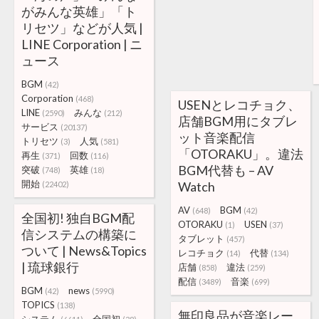
がみんな英雄」「ト
リセツ」などが人気 |
LINE Corporation | ニ
ュース
BGM
(42)
Corporation
(468)
USENとレコチョク、
LINE
みんな
(2590)
(212)
店舗BGM用にタブレ
サービス
(20137)
ット音楽配信
トリセツ
人気
(3)
(581)
「OTORAKU」。違法
再生
回数
(371)
(116)
BGM代替も – AV
突破
英雄
(748)
(18)
開始
Watch
(22402)
AV
BGM
(648)
(42)
全国初! 独自BGM配
OTORAKU
USEN
(1)
(37)
信システムの構築に
タブレット
(457)
ついて | News&Topics
レコチョク
代替
(14)
(134)
| 琉球銀行
店舗
違法
(858)
(259)
配信
音楽
(3489)
(699)
BGM
news
(42)
(5990)
TOPICS
(138)
無印良品が音楽レー