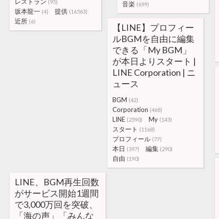
レストラン
(95)
音楽
(699)
坂本龍一
提供
(4)
(16563)
近所
(6)
【LINE】プロフィー
ルBGMを自由に編集
できる「My BGM」
が本日よりスタート |
LINE Corporation | ニ
ュース
BGM
(42)
Corporation
(468)
LINE
My
(2590)
(143)
スタート
(1168)
プロフィール
(77)
本日
編集
(397)
(290)
自由
(190)
LINE、BGM再生回数
がサービス開始1週間
で3,000万回を突破、
「海の声」「みんな