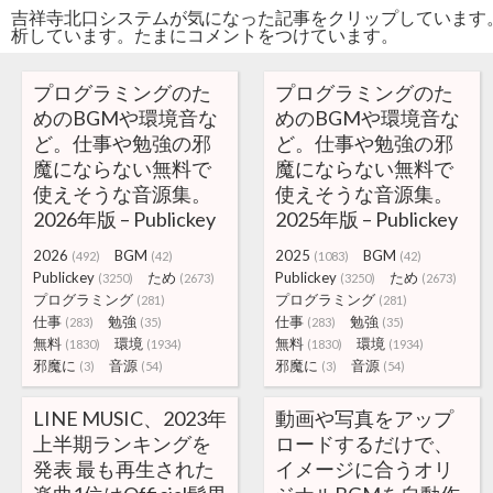
吉祥寺北口システムが気になった記事をクリップしています
析しています。たまにコメントをつけています。
プログラミングのた
プログラミングのた
めのBGMや環境音な
めのBGMや環境音な
ど。仕事や勉強の邪
ど。仕事や勉強の邪
魔にならない無料で
魔にならない無料で
使えそうな音源集。
使えそうな音源集。
2026年版 – Publickey
2025年版 – Publickey
2026
BGM
2025
BGM
(492)
(42)
(1083)
(42)
Publickey
ため
Publickey
ため
(3250)
(2673)
(3250)
(2673)
プログラミング
プログラミング
(281)
(281)
仕事
勉強
仕事
勉強
(283)
(35)
(283)
(35)
無料
環境
無料
環境
(1830)
(1934)
(1830)
(1934)
邪魔に
音源
邪魔に
音源
(3)
(54)
(3)
(54)
LINE MUSIC、2023年
動画や写真をアップ
上半期ランキングを
ロードするだけで、
発表 最も再生された
イメージに合うオリ