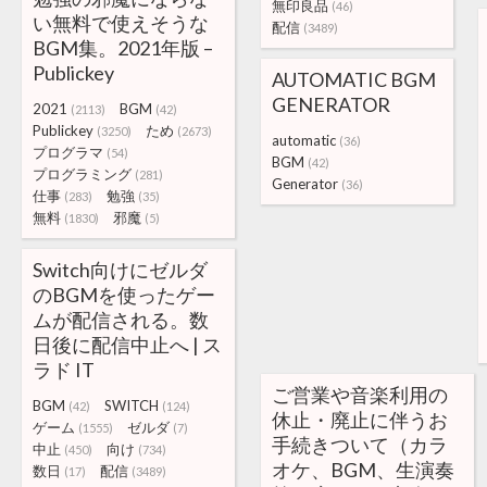
無印良品
(46)
い無料で使えそうな
配信
(3489)
BGM集。2021年版 –
Publickey
AUTOMATIC BGM
GENERATOR
2021
BGM
(2113)
(42)
Publickey
ため
(3250)
(2673)
automatic
(36)
プログラマ
(54)
BGM
(42)
プログラミング
(281)
Generator
(36)
仕事
勉強
(283)
(35)
無料
邪魔
(1830)
(5)
Switch向けにゼルダ
のBGMを使ったゲー
ムが配信される。数
日後に配信中止へ | ス
ラド IT
ご営業や音楽利用の
BGM
SWITCH
(42)
(124)
休止・廃止に伴うお
ゲーム
ゼルダ
(1555)
(7)
手続きついて（カラ
中止
向け
(450)
(734)
オケ、BGM、生演奏
数日
配信
(17)
(3489)