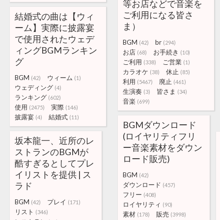
等お店などで音楽を
ご利用になる皆さ
結婚式の曲は【ウィ
ま）
ーム】実際に披露宴
で使用されたウェデ
BGM
br
(42)
(294)
ィングBGMランキン
お店
お手続き
(68)
(10)
グ
ご利用
ご営業
(338)
(1)
カラオケ
休止
(38)
(85)
BGM
ウィーム
(42)
(1)
利用
廃止
(5467)
(461)
ウェディング
(4)
生演奏
皆さま
(3)
(34)
ランキング
(602)
音楽
(699)
使用
実際
(2475)
(146)
披露宴
結婚式
(4)
(11)
BGMダウンロード
(ロイヤリティフリ
坂本龍一、近所のレ
ー音楽素材をダウン
ストランのBGMが
ロード販売)
酷すぎるとしてプレ
イリストを提供 | ス
BGM
(42)
ラド
ダウンロード
(457)
フリー
(408)
BGM
プレイ
(42)
(171)
ロイヤリティ
(90)
リスト
(346)
素材
販売
(178)
(3998)