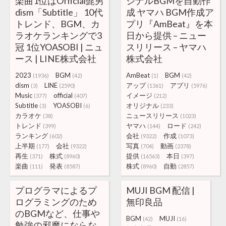
楽曲1位はOfficial髭男
ジナルBGMを自動作
dism「Subtitle」 10代
成 ヤマハ BGM作成ア
トレンド、BGM、カ
プリ『AmBeat』を本
ラオケランキングで3
日から提供 – ニュー
冠 1位YOASOBI | ニュ
スリリース – ヤマハ
ース | LINE株式会社
株式会社
2023
BGM
AmBeat
BGM
(1936)
(42)
(1)
(42)
dism
LINE
アップ
アプリ
(3)
(2590)
(1361)
(5976)
Music
official
イメージ
(377)
(407)
(212)
Subtitle
YOASOBI
オリジナル
(3)
(6)
(233)
カラオケ
ニュースリリース
(38)
(1023)
トレンド
ヤマハ
ロード
(399)
(144)
(242)
ランキング
会社
作成
(602)
(9322)
(1073)
上半期
会社
写真
動画
(177)
(9322)
(704)
(2378)
再生
株式
提供
本日
(371)
(8960)
(16563)
(397)
楽曲
発表
株式
自動
(111)
(8587)
(8960)
(2857)
プログラマによるプ
MUJI BGM 配信 |
ログラミングのため
無印良品
のBGMなど、仕事や
BGM
MUJI
(42)
(16)
勉強の邪魔にならな