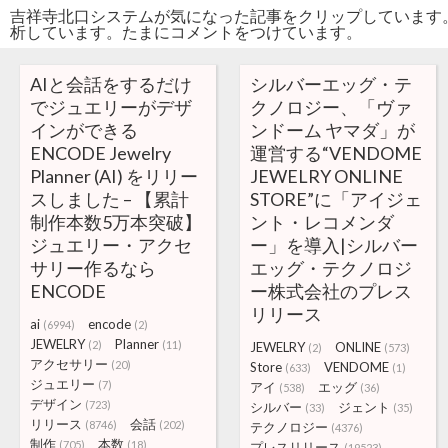
吉祥寺北口システムが気になった記事をクリップしています
析しています。たまにコメントをつけています。
AIと会話をするだけ
シルバーエッグ・テ
でジュエリーがデザ
クノロジー、「ヴァ
インができる
ンドーム ヤマダ」が
ENCODE Jewelry
運営する“VENDOME
Planner (AI) をリリー
JEWELRY ONLINE
スしました – 【累計
STORE”に「アイジェ
制作本数5万本突破】
ント・レコメンダ
ジュエリー・アクセ
ー」を導入|シルバー
サリー作るなら
エッグ・テクノロジ
ENCODE
ー株式会社のプレス
リリース
ai
encode
(6994)
(2)
JEWELRY
Planner
(2)
(11)
JEWELRY
ONLINE
(2)
(573)
アクセサリー
(20)
Store
VENDOME
(633)
(1)
ジュエリー
(7)
アイ
エッグ
(538)
(36)
デザイン
(723)
シルバー
ジェント
(33)
(35)
リリース
会話
(8746)
(202)
テクノロジー
(4376)
制作
本数
(705)
(18)
プレスリリース
(19523)