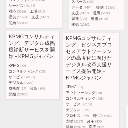
スペース
(257)
サービス
(20137)
データ
提供
(7494)
(16563)
対応
工場
(5286)
(540)
支援
活用
(5137)
(5660)
提供
支援
(16563)
(5137)
製造
連携
(778)
(4105)
開始
(22402)
開始
(22402)
KPMGコンサルティ
KPMGコンサルティ
ング、デジタル成熟
ング、ビジネスプロ
度診断サービスを開
セスアウトソーシン
始 – KPMGジャパン
グの高度化に向けた
デジタル改革支援サ
KPMG
(32)
ービス提供開始 –
コンサルティング
(538)
KPMGジャパン
サービス
(20137)
デジタル
(3329)
KPMG
(32)
成熟度
診断
(17)
(690)
アウトソーシング
(78)
開始
(22402)
コンサルティング
(538)
サービス
(20137)
デジタル
(3329)
プロセス
提供
(409)
(16563)
支援
改革
(5137)
(450)
開始
高度
(22402)
(386)