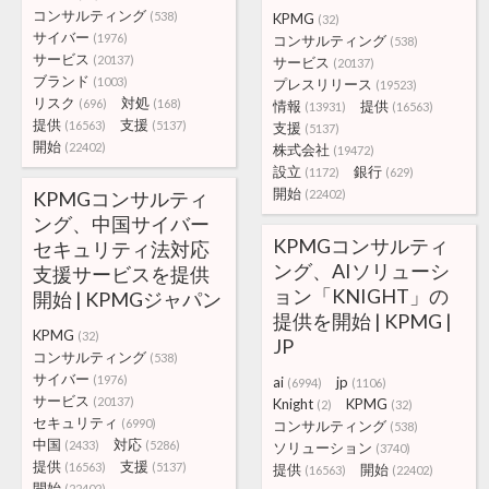
コンサルティング
(538)
KPMG
(32)
サイバー
(1976)
コンサルティング
(538)
サービス
(20137)
サービス
(20137)
ブランド
(1003)
プレスリリース
(19523)
リスク
対処
(696)
(168)
情報
提供
(13931)
(16563)
提供
支援
(16563)
(5137)
支援
(5137)
開始
(22402)
株式会社
(19472)
設立
銀行
(1172)
(629)
開始
KPMGコンサルティ
(22402)
ング、中国サイバー
KPMGコンサルティ
セキュリティ法対応
ング、AIソリューシ
支援サービスを提供
ョン「KNIGHT」の
開始 | KPMGジャパン
提供を開始 | KPMG |
KPMG
(32)
JP
コンサルティング
(538)
サイバー
(1976)
ai
jp
(6994)
(1106)
サービス
(20137)
Knight
KPMG
(2)
(32)
セキュリティ
(6990)
コンサルティング
(538)
中国
対応
(2433)
(5286)
ソリューション
(3740)
提供
支援
(16563)
(5137)
提供
開始
(16563)
(22402)
開始
(22402)