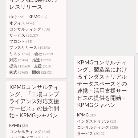
レスリリース
dx
KPMG
(1155)
(32)
オフィス
(496)
コンサルティング
(538)
サービス
(20137)
フロント
(88)
プレスリリース
(19523)
リスク
会社
(696)
(9322)
対応
推進
(5286)
(2222)
KPMGコンサルティ
提供
支援
(16563)
(5137)
ング、製造業におけ
株式
開始
(8960)
(22402)
るインダストリアル
データスペースとの
KPMGコンサルティ
連携・活用支援サー
ング、「工場コンプ
ビスの提供を開始 –
ライアンス対応支援
KPMGジャパン
サービス」の提供開
始 – KPMGジャパン
KPMG
(32)
インダストリアル
(15)
KPMG
(32)
コンサルティング
(538)
コンサルティング
(538)
サービス
(20137)
コンプライアンス
(86)