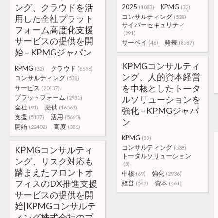
ング、クラウドを活
2025
KPMG
(1083)
(32)
コンサルティング
用した全社プラット
(538)
サイバーセキュリティ
フォーム高度化支援
(291)
サービスの提供を開
サーベイ
発表
(46)
(8587)
始 – KPMGジャパン
KPMGコンサルティ
KPMG
クラウド
(32)
(6696)
ング、人的資本経営
コンサルティング
(538)
を中核としたトータ
サービス
(20137)
プラットフォーム
ルソリューションを
(2931)
全社
提供
(91)
(16563)
強化 – KPMGジャパ
支援
活用
(5137)
(5660)
ン
開始
高度
(22402)
(386)
KPMG
(32)
コンサルティング
KPMGコンサルティ
(538)
トータルソリューション
ング、リスク対応も
(8)
踏まえたフロントオ
中核
強化
(69)
(2936)
フィスのDX推進支援
経営
資本
(542)
(461)
サービスの提供を開
始|KPMGコンサルテ
ィング株式会社のプ