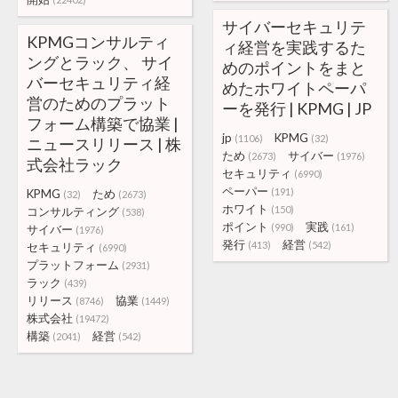
サイバーセキュリテ
KPMGコンサルティ
ィ経営を実践するた
ングとラック、 サイ
めのポイントをまと
バーセキュリティ経
めたホワイトペーパ
営のためのプラット
ーを発行 | KPMG | JP
フォーム構築で協業 |
jp
KPMG
(1106)
(32)
ニュースリリース | 株
ため
サイバー
(2673)
(1976)
式会社ラック
セキュリティ
(6990)
ペーパー
(191)
KPMG
ため
(32)
(2673)
ホワイト
(150)
コンサルティング
(538)
ポイント
実践
(990)
(161)
サイバー
(1976)
発行
経営
(413)
(542)
セキュリティ
(6990)
プラットフォーム
(2931)
ラック
(439)
リリース
協業
(8746)
(1449)
株式会社
(19472)
構築
経営
(2041)
(542)