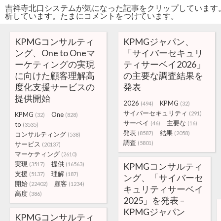
吉祥寺北口システムが気になった記事をクリップしています
析しています。たまにコメントをつけています。
KPMGコンサルティ
KPMGジャパン、
ング、One to Oneマ
「サイバーセキュリ
ーケティングの実現
ティサーベイ2026」
に向けた顧客理解高
の主要な調査結果を
度化支援サービスの
発表
提供開始
2026
KPMG
(494)
(32)
サイバーセキュリティ
(291)
KPMG
One
(32)
(828)
サーベイ
主要な
(46)
(16)
to
(3535)
発表
結果
(8587)
(2058)
コンサルティング
(538)
調査
(5801)
サービス
(20137)
マーケティング
(2610)
実現
提供
(3517)
(16563)
KPMGコンサルティ
支援
理解
(5137)
(187)
ング、「サイバーセ
開始
顧客
(22402)
(1234)
キュリティサーベイ
高度
(386)
2025」を発表 –
KPMGジャパン
KPMGコンサルティ