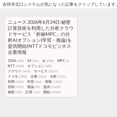
吉祥寺北口システムが気になった記事をクリップしています
ニュース 2026年6月24日:秘密
計算技術を利用した分析クラウ
ドサービス「析秘MPC」の分
析AIオプション(学習・推論)を
提供開始|NTTドコモビジネス
企業情報
2026
24
ai
MPC
(494)
(521)
(6994)
(1)
NTT
オプション
(4050)
(485)
クラウド
サービス
(6696)
(20137)
ドコモ
企業
分析
(1882)
(6616)
(2251)
利用
学習
情報
(5467)
(866)
(13931)
技術
推論
提供
(3532)
(89)
(16563)
秘密
計算
開始
(201)
(192)
(22402)