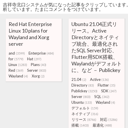
吉祥寺北口システムが気になった記事をクリップしています
析しています。たまにコメントをつけています。
Red Hat Enterprise
Ubuntu 21.04正式リ
Linux 10 plans for
リース。Active
Wayland and Xorg
Directoryとネイティ
server
ブ統合、最適化され
たSQL Server対応、
and
Enterprise
(3599)
(484)
Flutter用SDK搭載、
for
Hat
(5779)
(297)
Waylandがデフォルト
Linux
Plans
(1283)
(40)
に、など － Publickey
Red
Server
(369)
(803)
Wayland
Xorg
(4)
(2)
21.04
Active
(2)
(136)
Directory
Flutter
(83)
(35)
Publickey
SDK
(3250)
(247)
Server
SQL
(803)
(342)
Ubuntu
Wayland
(133)
(4)
デフォルト
(159)
ネイティブ
(316)
リリース
対応
(8746)
(5286)
搭載
最適化
(1403)
(488)