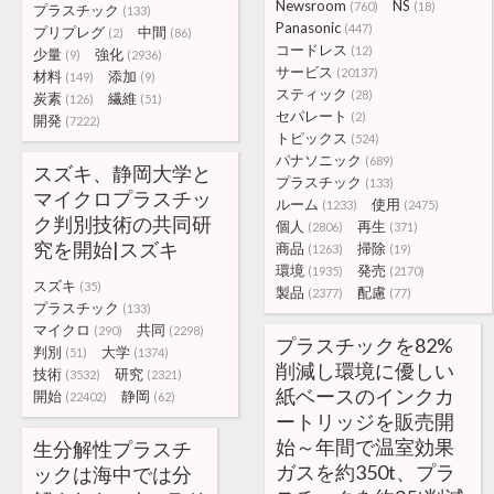
Newsroom
NS
(760)
(18)
プラスチック
(133)
Panasonic
(447)
プリプレグ
中間
(2)
(86)
コードレス
(12)
少量
強化
(9)
(2936)
サービス
(20137)
材料
添加
(149)
(9)
スティック
(28)
炭素
繊維
(126)
(51)
セパレート
(2)
開発
(7222)
トピックス
(524)
パナソニック
(689)
スズキ、静岡大学と
プラスチック
(133)
マイクロプラスチッ
ルーム
使用
(1233)
(2475)
ク判別技術の共同研
個人
再生
(2806)
(371)
究を開始|スズキ
商品
掃除
(1263)
(19)
環境
発売
(1935)
(2170)
スズキ
(35)
製品
配慮
(2377)
(77)
プラスチック
(133)
マイクロ
共同
(290)
(2298)
プラスチックを82%
判別
大学
(51)
(1374)
削減し環境に優しい
技術
研究
(3532)
(2321)
紙ベースのインクカ
開始
静岡
(22402)
(62)
ートリッジを販売開
始～年間で温室効果
生分解性プラスチ
ガスを約350t、プラ
ックは海中では分