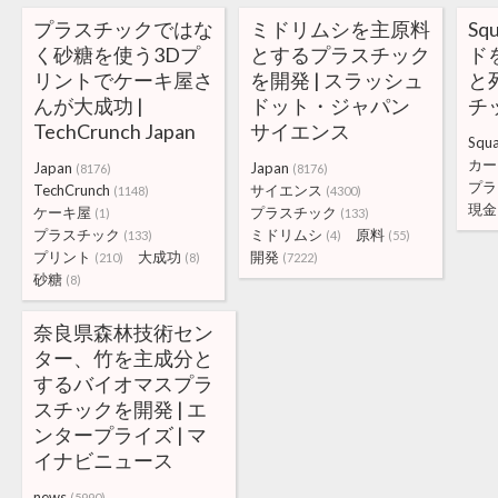
プラスチックではな
ミドリムシを主原料
Sq
く砂糖を使う3Dプ
とするプラスチック
ド
リントでケーキ屋さ
を開発 | スラッシュ
と
んが大成功 |
ドット・ジャパン
チ
TechCrunch Japan
サイエンス
Squ
カー
Japan
Japan
(8176)
(8176)
プラ
TechCrunch
サイエンス
(1148)
(4300)
現金
ケーキ屋
プラスチック
(1)
(133)
プラスチック
ミドリムシ
原料
(133)
(4)
(55)
プリント
大成功
開発
(210)
(8)
(7222)
砂糖
(8)
奈良県森林技術セン
ター、竹を主成分と
するバイオマスプラ
スチックを開発 | エ
ンタープライズ | マ
イナビニュース
news
(5990)