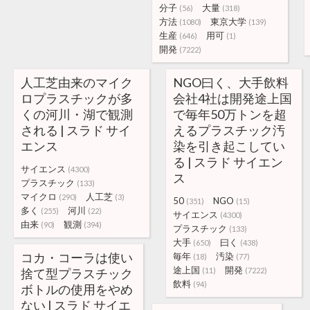
分子
大量
(56)
(318)
方法
東京大学
(1080)
(139)
生産
用可
(646)
(1)
開発
(7222)
人工芝由来のマイク
NGO曰く、大手飲料
ロプラスチックが多
会社4社は開発途上国
くの河川・湖で観測
で毎年50万トンを超
される | スラド サイ
えるプラスチック汚
エンス
染を引き起こしてい
る | スラド サイエン
サイエンス
(4300)
ス
プラスチック
(133)
マイクロ
人工芝
(290)
(3)
50
NGO
(351)
(15)
多く
河川
(255)
(22)
サイエンス
(4300)
由来
観測
(90)
(394)
プラスチック
(133)
大手
曰く
(650)
(438)
コカ・コーラは使い
毎年
汚染
(18)
(77)
途上国
開発
捨て型プラスチック
(11)
(7222)
飲料
(94)
ボトルの使用をやめ
ない | スラド サイエ