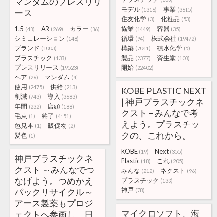
マンダムのプレスリリ
モデル
事業
(1316)
(3615)
ース
住友化学
化粧品
(3)
(53)
1.5
AR
カラー
協業
容器
(48)
(269)
(86)
(1449)
(35)
シミュレーション
循環
株式会社
(148)
(94)
(19472)
ブランド
構築
積水化学
(1003)
(2041)
(5)
プラスチック
製品
資生堂
(133)
(2377)
(103)
プレスリリース
開始
(19523)
(22402)
ヘア
マンダム
(26)
(4)
使用
供給
(2475)
(213)
KOBE PLASTIC NEXT
削減
導入
(743)
(3683)
| 神戸プラスチックネ
年間
店頭
(232)
(188)
クスト – みんなで考
毛束
終了
(1)
(4151)
えよう。プラスチッ
色見本
販促物
(1)
(2)
クの、これから。
髪色
(1)
KOBE
Next
(19)
(355)
神戸プラスチックネ
Plastic
これ
(18)
(205)
クスト ～みんなでつ
みんな
ネクスト
(212)
(96)
なげよう。つめかえ
プラスチック
(133)
神戸
パックリサイクル～
(78)
アース製薬もプロジ
マイクロソフト、海
ェクトへ参画し、日