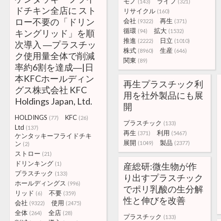
モノ
ライフ
(143)
(321)
ドチキン全店に スト
リサイクル
(160)
ロー不要の「ドリン
会社
再生
(9322)
(371)
循環
拡大
キングリッド」を順
(94)
(1532)
推進
日立
(2222)
(1010)
次導入 ―プラスチッ
株式
生産
(8960)
(646)
ク使用量全体で削減
関東
(89)
率約6割を達成―|日
本KFCホールディン
再生プラスチック利
グス株式会社 KFC
用を社外製品にも展
Holdings Japan, Ltd.
開
HOLDINGS
KFC
(77)
(26)
プラスチック
(133)
Ltd
(137)
再生
利用
(371)
(5467)
ケンタッキーフライドチキ
展開
製品
ン
(1049)
(2377)
(2)
ストロー
(21)
ドリンキング
(1)
産総研:微生物が作
プラスチック
(133)
り出すプラスチック
ホールディングス
(996)
でポリ乳酸の生分解
リッド
不要
(6)
(359)
性と伸びを改善
会社
使用
(9322)
(2475)
全体
全店
(264)
(28)
プラスチック
(133)