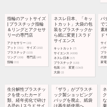
指輪のアットサイズ
ネスレ日本、「キッ
パ
| プラスチック指輪
トカット」大袋の包
で
＆リングとアクセサ
装をプラスチックか
素
リーの専門店
ら紙に変更 | スラド
ド
サイエンス
アクセサリー
サイ
(20)
アット
サイズ
パナ
(311)
(202)
キットカット
(7)
プラスチック
プラ
(133)
サイエンス
(4300)
リング
専門店
代替
(200)
(49)
ネスレ日本
(17)
指輪
家電
(11)
プラスチック
(133)
包装
変更
(28)
(1363)
大袋
(2)
生分解性プラスチッ
「ザラ」がプラスチ
クを使ったカード
ック製ショッピング
類、経年劣化で砕け
バッグを廃止、紙袋
る恐れ | スラド サイ
は再生紙使用へ