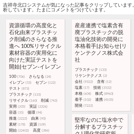
吉祥寺北口システムが気になった記事をクリップしています
析しています。たまにコメントをつけています。
資源循環の高度化と
産産連携で塩素含有
石化由来プラスチッ
廃プラスチックの脱
ク削減のさらなる推
塩油化技術の開発に
進へ 100%リサイクル
本格着手|お知らせ|リ
素材容器の実用化に
ケンテクノス株式会
向けた実証テストを
社
開始|セブン‐イレブン
プラスチック
(133)
リケンテクノス
(2)
100
さらなる
(706)
(24)
会社
含有
(9322)
(12)
イレブン
セブン
(53)
(122)
塩素
技術
(17)
(3532)
テスト
(873)
本格
株式
(604)
(8960)
プラスチック
(133)
着手
連携
(102)
(4105)
リサイクル
削減
(160)
(743)
開発
(7222)
実用
実証
(205)
(2326)
容器
循環
(35)
(94)
推進
由来
(2222)
(90)
堅牢なのに塩水中で
素材
資源
(178)
(109)
分解するプラスチッ
開始
高度
(22402)
(386)
ク | 理化学研究所