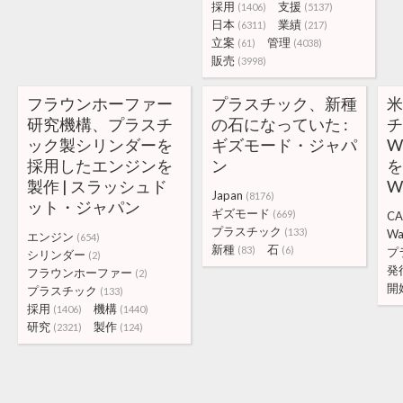
採用
支援
(1406)
(5137)
日本
業績
(6311)
(217)
立案
管理
(61)
(4038)
販売
(3998)
フラウンホーファー
プラスチック、新種
米
研究機構、プラスチ
の石になっていた :
チ
ック製シリンダーを
ギズモード・ジャパ
W
採用したエンジンを
ン
を
製作 | スラッシュド
W
Japan
(8176)
ット・ジャパン
ギズモード
(669)
C
プラスチック
(133)
Wa
エンジン
(654)
新種
石
(83)
(6)
プ
シリンダー
(2)
発
フラウンホーファー
(2)
開
プラスチック
(133)
採用
機構
(1406)
(1440)
研究
製作
(2321)
(124)