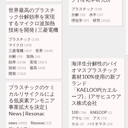
プラスチック
世界最高のプラスチ
(133)
分解
水中
(90)
(27)
ック分解効率を実現
理化学
研究
(87)
(2321)
するマイクロ波加熱
技術を開発 | 三菱電機
プラスチック
(133)
マイクロ
(290)
三菱電機
世界
(307)
(2149)
分解
加熱
(90)
(26)
効率
実現
(1104)
(3517)
海洋生分解性のバイ
技術
最高
(3532)
(432)
オマスプラスチック
開発
(7222)
素材100%使用の新ブ
ランド
プラスチックのケミ
「KAELOOP(カエル
カルリサイクルによ
ープ)」|アサヒユウア
る低炭素アンモニア
ス株式会社
事業拡大を決定 |
100
KAELOOP
News | Resonac
(706)
(1)
アサヒ
アス
(38)
(73)
news
Resonac
(5990)
(15)
カエ
バイオマス
(3)
(23)