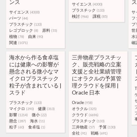
ンス
サイエンス
(4300)
プラスチック
(133)
サイエンス
サ
(4300)
検討
課税
(966)
(85)
パーツ
フ
(44)
プラスチック
プ
(133)
レゴブロック
原料
世
(8)
(55)
植物
由来
水
(78)
(90)
関連
確
(1071)
海水から作る食卓塩
三井物産プラスチッ
には健康への影響が
ク、販売戦略の立案
懸念される微小なマ
支援と全社業績管理
イクロプラスチック
にオラクルの予算管
粒子が含まれている |
理クラウドを採用 |
スラド
Oracle 日本
プラスチック
Oracle
(133)
(958)
マイクロ
健康
オラクル
(290)
(313)
(325)
影響
微小
クラウド
(1214)
(22)
(6696)
懸念
海水
プラスチック
(287)
(11)
(133)
粒子
食卓塩
三井物産
予算
(60)
(1)
(57)
(130)
全社
戦略
(91)
(691)