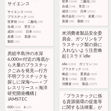
世界
二酸化
(2149)
(39)
サイエンス
合成
常圧
(154)
(3)
成功
日本
サイエンス
(1301)
(6311)
(4300)
株式会社
炭素
プラスチック
(19472)
(126)
(133)
直接
製鉄
世界初
二酸化
(88)
(15)
(416)
(39)
合成
常圧
(154)
(3)
成功
日本
(1301)
(6311)
米消費者製品安全委
炭素
直接
(126)
(88)
員会、ガソリンをプ
製鉄
(15)
ラスチック製の袋に
入れないよう注意喚
房総半島沖の水深
起 | スラド idle
6,000ｍ付近の海底か
ら大量のプラスチッ
idle
ガソリン
(1310)
(56)
プラスチック
(133)
クごみを発見―行方
喚起
委員会
(1382)
(421)
不明プラスチックを
安全
注意
(1006)
(1951)
探しに深海へ―＜プ
消費者
製品
(395)
(2377)
レスリリース＜海洋
研究開発機構 |
「プラスチックに係
JAMSTEC
る資源循環の促進等
に関する法律案」が
000
6
(324)
(17)