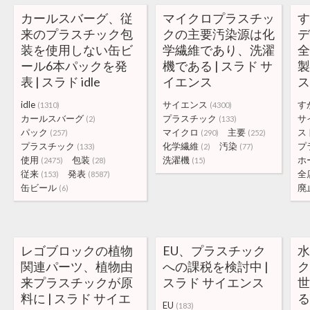
カールスバーグ、従
マイクロプラスチッ
来のプラスチック包
クの主要汚染源は化
装を使用しない缶ビ
学繊維であり、洗濯
ール6本パックを発
機である | スラド サ
製
表 | スラド idle
イエンス
ス
idle
サイエンス
す
(1310)
(4300)
カールスバーグ
プラスチック
サ
(2)
(133)
パック
マイクロ
主要
ス
(257)
(290)
(252)
プラスチック
化学繊維
汚染
プ
(133)
(2)
(77)
使用
包装
洗濯機
ホ
(2475)
(28)
(15)
従来
発表
全
(153)
(8587)
缶ビール
廃
(6)
レゴブロックの植物
EU、プラスチック
関連パーツ、植物由
への課税を検討中 |
来プラスチックが原
スラド サイエンス
料に | スラド サイエ
る
EU
(183)