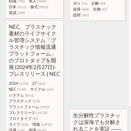
削減
導入
(743)
(3683)
ポリ
分解
(10)
(90)
日本
株式
(6311)
(8960)
改善
生物
(834)
(85)
達成
(305)
総研
(361)
NEC、プラスチック
素材のライフサイク
ル管理システム「プ
ラスチック情報流通
プラットフォーム」
のプロトタイプを開
発 (2024年2月27日):
プレスリリース | NEC
2024
27
(1653)
(363)
NEC
サイクル
(1749)
(191)
システム
(6611)
プラスチック
(133)
プラットフォーム
(2931)
プレスリリース
(19523)
生分解性プラスチッ
プロトタイプ
(82)
クは深海でも分解さ
ライフ
情報
(321)
(13931)
れることを実証 ――
流通
管理
(324)
(4038)