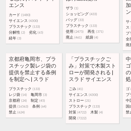
エンス
加
ザラ
(1)
ショッピング
(433)
カード
(1480)
バッグ
(33)
サイエンス
(4300)
サ
プラスチック
(133)
プラスチック
(133)
ス
使用
再生
(2475)
(371)
分解性
劣化
(2)
(65)
プ
廃止
紙袋
(461)
(4)
経年
(3)
全
廃
京都府亀岡市、プラ
「プラスチックご
スチック製レジ袋の
み」対策で木製スト
提供を禁止する条例
ローが開発される |
を制定へ | スラド
スラド サイエンス
処
プラスチック
ごみ
ゴ
(133)
(41)
レジ袋
亀岡市
サイエンス
プ
(14)
(3)
(4300)
京都府
制定
ストロー
中
(24)
(45)
(21)
提供
条例
プラスチック
国
(16563)
(64)
(133)
禁止
対策
木製
禁
(624)
(4722)
(4)
開発
(7222)