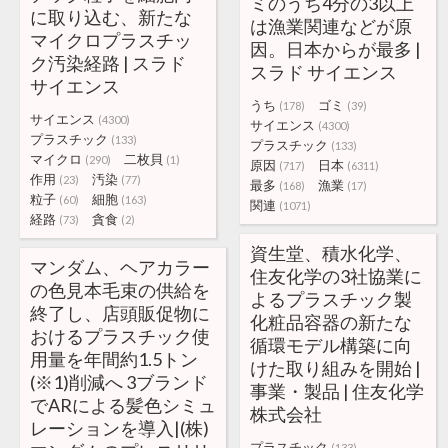
ミのうち4分の3以上
に取り込む、新たな
は漁業関連などが原
マイクロプラスチッ
因。日本からが最多 |
ク汚染経路 | スラド
スラド サイエンス
サイエンス
うち
ゴミ
(178)
(39)
サイエンス
(4300)
サイエンス
(4300)
プラスチック
(133)
プラスチック
(133)
マイクロ
二枚貝
(290)
(1)
原因
日本
(717)
(6311)
作用
汚染
(23)
(77)
最多
漁業
(168)
(17)
粒子
細胞
(60)
(163)
関連
(1071)
経路
貪食
(73)
(2)
資生堂、積水化学、
マンダム、ヘアカラー
住友化学の3社協業に
の色見本毛束の供給を
よるプラスチック製
終了し、店頭販促物に
化粧品容器の新たな
おけるプラスチック使
循環モデル構築に向
用量を年間約1.5トン
けた取り組みを開始 |
(※1)削減へ 3ブランド
事業・製品 | 住友化学
でARによる髪色シミュ
株式会社
レーションを導入|(株)
プラスチック
(133)