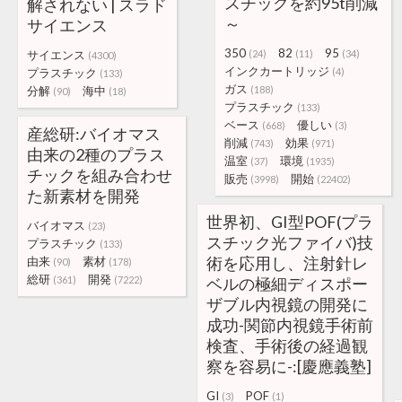
スチックを約95t削減
解されない | スラド
～
サイエンス
350
82
95
サイエンス
(24)
(11)
(34)
(4300)
インクカートリッジ
プラスチック
(4)
(133)
ガス
分解
海中
(188)
(90)
(18)
プラスチック
(133)
ベース
優しい
(668)
(3)
産総研:バイオマス
削減
効果
(743)
(971)
由来の2種のプラス
温室
環境
(37)
(1935)
チックを組み合わせ
販売
開始
(3998)
(22402)
た新素材を開発
世界初、GI型POF(プラ
バイオマス
(23)
スチック光ファイバ)技
プラスチック
(133)
術を応用し、注射針レ
由来
素材
(90)
(178)
総研
開発
(361)
(7222)
ベルの極細ディスポー
ザブル内視鏡の開発に
成功-関節内視鏡手術前
検査、手術後の経過観
察を容易に-:[慶應義塾]
GI
POF
(3)
(1)