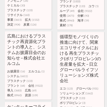
アンモニア
(26)
ブランド
(1003)
ケミカル
(30)
プラスチック
ユウ
(133)
(5)
プラスチック
(133)
ループ
会社
(49)
(9322)
リサイクル
(160)
使用
分解
(2475)
(90)
事業
拡大
(3615)
(1532)
株式
海洋
(8960)
(59)
決定
炭素
(904)
(126)
素材
(178)
広島におけるプラス
循環型モノづくりの
チック再資源化プラ
推進に向けて、関東
ントの導入と、シス
エコリサイクルにお
テムお披露目会のお
ける 再生プラスチッ
知らせ – 株式会社エ
ク(ポリプロピレン)の
ルコム
生産量を拡大 – 日立
グローバルライフソ
お披露目
エルコム
(16)
(1)
リューションズ株式
システム
(6611)
会社
プラスチック
(133)
プラント
会社
(64)
(9322)
エコ
グローバル
(123)
(931)
導入
広島
(3683)
(69)
ソリューションズ
(1662)
株式
資源
(8960)
(109)
プラスチック
(133)
ポリプロピレン
(3)
ケンタッキーフライ