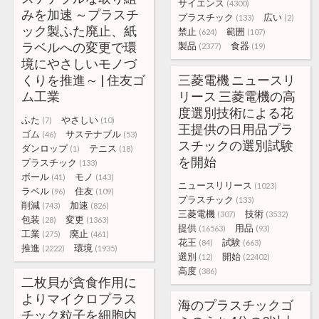
サイエンス
(4300)
みを加速 ～プラスチ
プラスチック
広い
(133)
(2)
ック製ふた廃止、紙
禁止
範囲
(624)
(107)
ラベルへの変更で環
製品
食器
(2377)
(19)
境にやさしいモノづ
くりを推進～ | 住友ゴ
三菱電機 ニュースリ
ム工業
リース 三菱電機の高
度選別技術による花
ふた
やさしい
(7)
(10)
王提供の日用品プラ
ゴム
サステナブル
(46)
(53)
スチックの選別試験
ダンロップ
テニス
(1)
(18)
を開始
プラスチック
(133)
ボール
モノ
(41)
(143)
ニュースリリース
(1023)
ラベル
住友
(96)
(109)
プラスチック
(133)
削減
加速
(743)
(826)
三菱電機
技術
(307)
(3532)
包装
変更
(28)
(1363)
提供
用品
(16563)
(93)
工業
廃止
(275)
(461)
花王
試験
(84)
(663)
推進
環境
(2222)
(1935)
選別
開始
(12)
(22402)
高度
(386)
二枚貝が貪食作用に
よりマイクロプラス
海のプラスチックゴ
チック粒子を細胞内