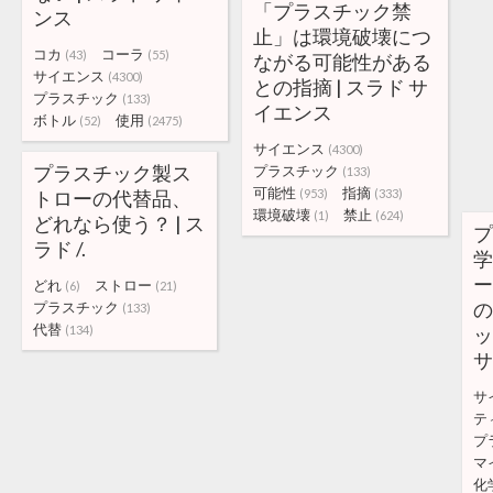
「プラスチック禁
ンス
止」は環境破壊につ
コカ
コーラ
(43)
(55)
ながる可能性がある
サイエンス
(4300)
との指摘 | スラド サ
プラスチック
(133)
イエンス
ボトル
使用
(52)
(2475)
サイエンス
(4300)
プラスチック製ス
プラスチック
(133)
可能性
指摘
トローの代替品、
(953)
(333)
環境破壊
禁止
(1)
(624)
どれなら使う？ | ス
プ
ラド /.
学
ー
どれ
ストロー
(6)
(21)
の
プラスチック
(133)
代替
(134)
ッ
サ
サ
テ
プ
マ
化