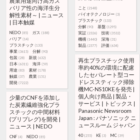
農業用途向け高ガス
バリア性の海洋生分
こと
(2148)
解性素材～ | ニュース
バイオテクノロジー
(3)
プラスチック
(133)
| 日本触媒
分解
基盤
(90)
(1295)
NEDO
ガス
実証
技術
(85)
(188)
(2326)
(3532)
バリア
機構
深海
(14)
(1440)
(31)
プラスチック
製品
評価
(133)
(2377)
(634)
事業
分解
(3615)
(90)
包装
新規
(28)
(632)
再生プラスチック使用
日本
海洋
(6311)
(59)
率約40%の環境に配慮
用途
素材
(83)
(178)
したセパレート型コー
触媒
農業
(37)
(151)
ドレススティック掃除
開発
(7222)
機MC-NS10KEを発売 |
個人向け商品 | 製品・
少量のCNFを添加し
サービス | トピックス |
た炭素繊維強化プラ
Panasonic Newsroom
スチックの中間材料
Japan : パナソニック ニ
(プリプレグ)を開発 |
ュースルーム ジャパン
ニュース | NEDO
40
KE
MC
(255)
(3)
(39)
CNF
NEDO
(4)
(85)