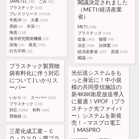
JAMSTEC
ごみ
閣議決定されました
(34)
(41)
プラスチック
(133)
（METI/経済産業
プレスリリース
(19523)
省）
半島沖
大量
(3)
(318)
房総
水深
(6)
(7)
METI
(238)
海底
(128)
プラスチック
(133)
海洋研究開発機構
(25)
促進
循環
(545)
(94)
深海
発見
(31)
(795)
決定
法律案
(904)
(20)
行方不明
(22)
経済産業省
資源
(207)
(109)
閣議
(54)
プラスチック製買物
光伝送システムをも
袋有料化に伴う対応
っと身近に！中小規
について | いかりス
模の共同受信施設の
ーパー
新4K8K衛星放送導入
いかり
スーパー
(1)
(332)
に最適！VPOF（プラ
プラスチック
(133)
スチック光ファイバ
対応
有料
(5286)
(324)
ー）システムを新発
買物袋
(1)
売！ – マスプロ電工
｜MASPRO
三星化成工業－Ｃ
Ｄ・ＤＶＤ・廃プラ