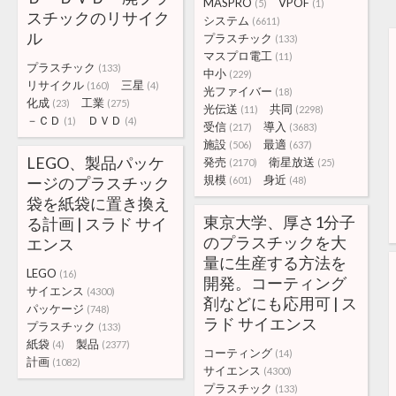
MASPRO
VPOF
(5)
(1)
スチックのリサイク
システム
(6611)
ル
プラスチック
(133)
マスプロ電工
(11)
プラスチック
(133)
中小
(229)
リサイクル
三星
(160)
(4)
光ファイバー
(18)
化成
工業
(23)
(275)
光伝送
共同
(11)
(2298)
－ＣＤ
ＤＶＤ
(1)
(4)
受信
導入
(217)
(3683)
施設
最適
(506)
(637)
LEGO、製品パッケ
発売
衛星放送
(2170)
(25)
規模
身近
ージのプラスチック
(601)
(48)
袋を紙袋に置き換え
東京大学、厚さ1分子
る計画 | スラド サイ
のプラスチックを大
エンス
量に生産する方法を
LEGO
(16)
開発。コーティング
サイエンス
(4300)
剤などにも応用可 | ス
パッケージ
(748)
ラド サイエンス
プラスチック
(133)
紙袋
製品
(4)
(2377)
コーティング
(14)
計画
(1082)
サイエンス
(4300)
プラスチック
(133)