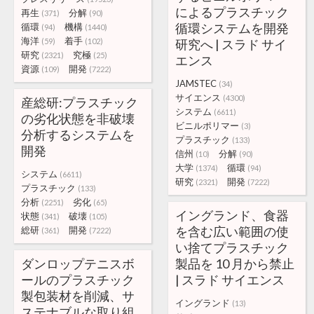
によるプラスチック
再生
分解
(371)
(90)
循環システムを開発
循環
機構
(94)
(1440)
海洋
着手
(59)
(102)
研究へ | スラド サイ
研究
究極
(2321)
(25)
エンス
資源
開発
(109)
(7222)
JAMSTEC
(34)
サイエンス
(4300)
産総研:プラスチック
システム
(6611)
の劣化状態を非破壊
ビニルポリマー
(3)
分析するシステムを
プラスチック
(133)
開発
信州
分解
(10)
(90)
大学
循環
(1374)
(94)
システム
(6611)
研究
開発
(2321)
(7222)
プラスチック
(133)
分析
劣化
(2251)
(65)
イングランド、食器
状態
破壊
(341)
(105)
を含む広い範囲の使
総研
開発
(361)
(7222)
い捨てプラスチック
ダンロップテニスボ
製品を 10 月から禁止
ールのプラスチック
| スラド サイエンス
製包装材を削減、サ
イングランド
(13)
ステナブルな取り組