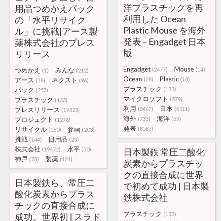
洋プラスチックを再
用品つめかえパック
利用した Ocean
の「水平リサイク
Plastic Mouse を海外
ル」に挑戦|アース製
発表 – Engadget 日本
薬株式会社のプレス
版
リリース
Engadget
Mouse
つめかえ
みんな
(2477)
(14)
(1)
(212)
Ocean
Plastic
アース
ネクスト
(28)
(18)
(18)
(96)
プラスチック
パック
(133)
(257)
マイクロソフト
プラスチック
(579)
(133)
利用
日本
プレスリリース
(5467)
(6311)
(19523)
海外
海洋
プロジェクト
(733)
(59)
(1276)
発表
リサイクル
参画
(8587)
(160)
(203)
挑戦
日用品
(144)
(23)
株式会社
水平
(19472)
(30)
日本製鉄 常圧二酸化
神戸
製薬
(78)
(121)
炭素からプラスチッ
クの直接合成に世界
日本製鉄ら、常圧二
で初めて成功 | 日本製
酸化炭素からプラス
鉄株式会社
チックの直接合成に
プラスチック
(133)
成功。世界初 | スラド