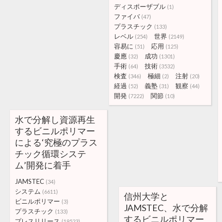
ディスポーザブル
(1)
ファイバ
(47)
プラスチック
(133)
レベル
世界
(254)
(2149)
容易に
応用
(51)
(125)
慶應
成功
(32)
(1301)
手術
技術
(64)
(3532)
検査
極細
注射
(346)
(2)
(20)
経過
義塾
観察
(52)
(31)
(44)
開発
関節
(7222)
(10)
水で分解し資源再生
するビニルポリマー
による‘究極のプラス
チック循環システ
ム’開発に着手
JAMSTEC
(34)
システム
(6611)
信州大学と
ビニルポリマー
(3)
JAMSTEC、水で分解
プラスチック
(133)
するビニルポリマー
プレスリリース
(19523)