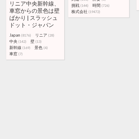
リニア中央新幹線、
挑戦
時間
(144)
(726)
車窓からの景色は壁
株式会社
(19472)
ばかり | スラッシュ
ドット・ジャパン
Japan
リニア
(8176)
(28)
中央
壁
(142)
(13)
新幹線
景色
(169)
(4)
車窓
(7)