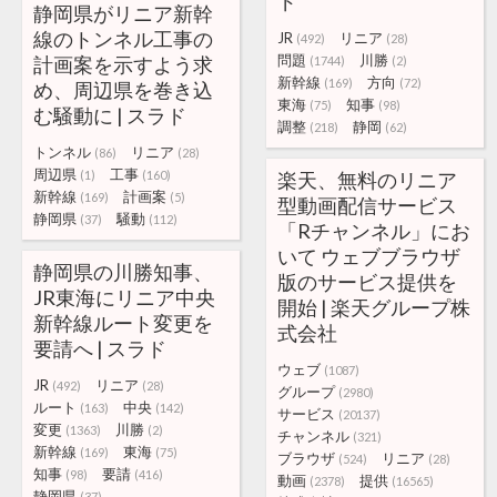
ド
静岡県がリニア新幹
線のトンネル工事の
JR
リニア
(492)
(28)
問題
川勝
計画案を示すよう求
(1744)
(2)
新幹線
方向
(169)
(72)
め、周辺県を巻き込
東海
知事
(75)
(98)
む騒動に | スラド
調整
静岡
(218)
(62)
トンネル
リニア
(86)
(28)
周辺県
工事
(1)
(160)
楽天、無料のリニア
新幹線
計画案
(169)
(5)
型動画配信サービス
静岡県
騒動
(37)
(112)
「Rチャンネル」にお
いて ウェブブラウザ
静岡県の川勝知事、
版のサービス提供を
JR東海にリニア中央
開始 | 楽天グループ株
新幹線ルート変更を
式会社
要請へ | スラド
ウェブ
(1087)
JR
リニア
(492)
(28)
グループ
(2980)
ルート
中央
(163)
(142)
サービス
(20137)
変更
川勝
(1363)
(2)
チャンネル
(321)
新幹線
東海
(169)
(75)
ブラウザ
リニア
(524)
(28)
知事
要請
(98)
(416)
動画
提供
(2378)
(16565)
静岡県
(37)