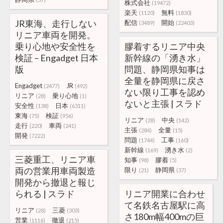
株式会社
(19472)
楽天
無料
(1120)
(1830)
JR東海、走行しない
配信
開始
(3489)
(22403)
リニア車両を開発。
乗り心地や安全性を
膠着するリニア中央
検証 – Engadget 日本
新幹線の「湧き水」
版
問題、静岡県知事は
全量を静岡県に戻さ
Engadget
JR
(2477)
(492)
ない限り工事を認め
リニア
乗り心地
(28)
(1)
ないと主張 | スラド
安全性
日本
(138)
(6311)
東海
検証
(75)
(956)
リニア
中央
(28)
(142)
走行
車両
(220)
(241)
主張
全量
(284)
(15)
開発
(7222)
問題
工事
(1744)
(160)
新幹線
湧き水
(169)
(2)
三菱重工、リニア車
知事
膠着
(98)
(5)
両の営業用車両製造
限り
静岡県
(21)
(37)
開発から撤退と報じ
られる | スラド
リニア開業に合わせ
て名鉄名古屋駅に高
リニア
三菱
(28)
(303)
さ180m幅400mの巨
営業
撤退
(1116)
(215)