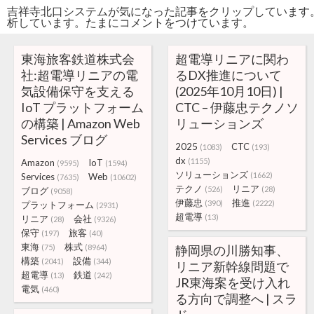
吉祥寺北口システムが気になった記事をクリップしています
析しています。たまにコメントをつけています。
東海旅客鉄道株式会
超電導リニアに関わ
社:超電導リニアの電
るDX推進について
気設備保守を支える
(2025年10月10日) |
IoT プラットフォーム
CTC – 伊藤忠テクノソ
の構築 | Amazon Web
リューションズ
Services ブログ
2025
CTC
(1083)
(193)
dx
(1155)
Amazon
IoT
(9595)
(1594)
ソリューションズ
(1662)
Services
Web
(7635)
(10602)
テクノ
リニア
(526)
(28)
ブログ
(9058)
伊藤忠
推進
(390)
(2222)
プラットフォーム
(2931)
超電導
(13)
リニア
会社
(28)
(9326)
保守
旅客
(197)
(40)
東海
株式
(75)
(8964)
静岡県の川勝知事、
構築
設備
(2041)
(344)
リニア新幹線問題で
超電導
鉄道
(13)
(242)
JR東海案を受け入れ
電気
(460)
る方向で調整へ | スラ