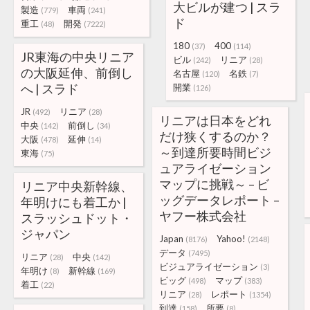
大ビルが建つ | スラ
製造
車両
(779)
(241)
ド
重工
開発
(48)
(7222)
180
400
(37)
(114)
JR東海の中央リニア
ビル
リニア
(242)
(28)
の大阪延伸、前倒し
名古屋
名鉄
(120)
(7)
へ | スラド
開業
(126)
JR
リニア
(492)
(28)
リニアは日本をどれ
中央
前倒し
(142)
(34)
だけ狭くするのか？
大阪
延伸
(478)
(14)
～到達所要時間ビジ
東海
(75)
ュアライゼーション
マップに挑戦～ – ビ
リニア中央新幹線、
ッグデータレポート –
年明けにも着工か |
ヤフー株式会社
スラッシュドット・
ジャパン
Japan
Yahoo!
(8176)
(2148)
データ
(7495)
リニア
中央
(28)
(142)
ビジュアライゼーション
(3)
年明け
新幹線
(8)
(169)
ビッグ
マップ
(498)
(383)
着工
(22)
リニア
レポート
(28)
(1354)
到達
所要
(158)
(8)