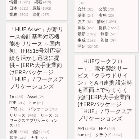
情報
掲載
(13931)
(459)
(32)
日本
最新
(6311)
(1092)
会計
公認
(325)
(70)
業務
進化
(3301)
(287)
基準
実務
(249)
(23)
強力
情報
(81)
(13931)
掲載
提供
「HUE Asset」が新リ
(459)
(16563)
最新
無償
(1092)
(593)
ース会計基準対応機
生成
監修
(1692)
(39)
能をリリース ～国内
開始
(22402)
初、IFRS16号対応実
績を活かし迅速に提
「HUEワークフロ
供～|ERP:大手企業向
ー」、電子契約サー
けERPパッケージ
ビス「クラウドサイ
「HUE」 / ワークスア
ン」とAPI連携 設定時
プリケーションズ
も画面上でらくらく
完結|ERP:大手企業向
16
Asset
(465)
(26)
ERP
hue
けERPパッケージ
(212)
(31)
IFRS
パッケージ
(12)
(748)
「HUE」 / ワークスア
リリース
リース
(8746)
(52)
プリケーションズ
ワークスアプリケーション
ズ
(32)
API
ERP
(1193)
(212)
企業
会計
(6616)
(325)
hue
クラウド
(31)
(6696)
基準
大手
(249)
(650)