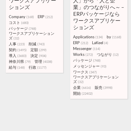
ワークスアプリケー
人」から「人と企
ションズ
業」のつながりへ～ –
ERPパッケージなら
Company
ERP
(168)
(212)
ワークスアプリケー
コスト
(680)
ションズ
パッケージ
(748)
ワークスアプリケーション
Applications
by
(134)
(1168)
ズ
(32)
ERP
LaKeel
(212)
(4)
人事
削減
(223)
(743)
Messenger
(114)
契約
定額
(1495)
(299)
Works
つながり
(272)
(12)
導入
決定
(3683)
(904)
パッケージ
(748)
神奈川県
管理
(79)
(4038)
メッセンジャー
(93)
給与
行政
(148)
(1177)
ワークス
(347)
ワークスアプリケーション
ズ
(32)
企業
販売
(6616)
(3998)
開始
(22402)