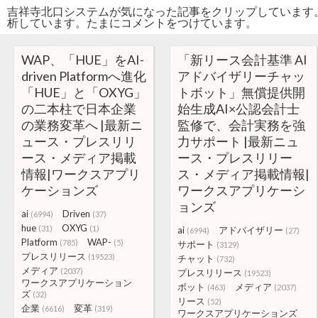
吉祥寺北口システムが気になった記事をクリップしています
析しています。たまにコメントをつけています。
WAP、「HUE」をAI-
「新リース会計基準 AI
driven Platformへ進化
アドバイザリーチャッ
「HUE」と「OXYG」
トボット」無償提供開
の二本柱で日本企業
始生成AI×公認会計士
の業務変革へ |最新ニ
監修で、会計実務を強
ュース・プレスリリ
力サポート |最新ニュ
ース・メディア掲載
ース・プレスリリー
情報|ワークスアプリ
ス・メディア掲載情報|
ケーションズ
ワークスアプリケーシ
ョンズ
ai
Driven
(6994)
(37)
hue
OXYG
(31)
(1)
ai
アドバイザリー
(6994)
(27)
Platform
WAP-
(785)
(5)
サポート
(3129)
プレスリリース
(19523)
チャット
(732)
メディア
(2037)
プレスリリース
(19523)
ワークスアプリケーション
ボット
メディア
(463)
(2037)
ズ
(32)
リース
(52)
企業
変革
(6616)
(319)
ワークスアプリケーションズ