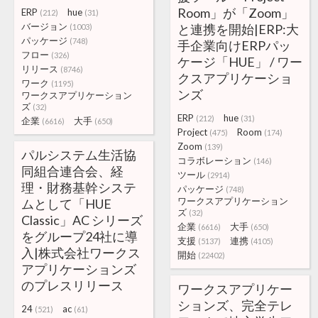
Room」が「Zoom」
ERP
hue
(212)
(31)
バージョン
と連携を開始|ERP:大
(1003)
パッケージ
(748)
手企業向けERPパッ
フロー
(326)
ケージ「HUE」 / ワー
リリース
(8746)
クスアプリケーショ
ワーク
(1195)
ンズ
ワークスアプリケーション
ズ
(32)
ERP
hue
(212)
(31)
企業
大手
(6616)
(650)
Project
Room
(475)
(174)
Zoom
(139)
パルシステム生活協
コラボレーション
(146)
同組合連合会、経
ツール
(2914)
理・財務基幹システ
パッケージ
(748)
ワークスアプリケーション
ムとして「HUE
ズ
(32)
Classic」AC シリーズ
企業
大手
(6616)
(650)
をグループ24社に導
支援
連携
(5137)
(4105)
入|株式会社ワークス
開始
(22402)
アプリケーションズ
のプレスリリース
ワークスアプリケー
ションズ、完全テレ
24
ac
(521)
(61)