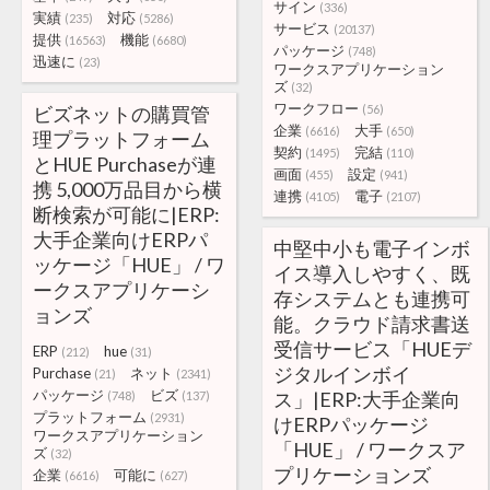
サイン
(336)
実績
対応
(235)
(5286)
サービス
(20137)
提供
機能
(16563)
(6680)
パッケージ
(748)
迅速に
(23)
ワークスアプリケーション
ズ
(32)
ワークフロー
ビズネットの購買管
(56)
企業
大手
(6616)
(650)
理プラットフォーム
契約
完結
(1495)
(110)
とHUE Purchaseが連
画面
設定
(455)
(941)
携 5,000万品目から横
連携
電子
(4105)
(2107)
断検索が可能に|ERP:
大手企業向けERPパ
中堅中小も電子インボ
ッケージ「HUE」 / ワ
イス導入しやすく、既
ークスアプリケーシ
存システムとも連携可
ョンズ
能。クラウド請求書送
受信サービス「HUEデ
ERP
hue
(212)
(31)
ジタルインボイ
Purchase
ネット
(21)
(2341)
パッケージ
ビズ
ス」|ERP:大手企業向
(748)
(137)
プラットフォーム
(2931)
けERPパッケージ
ワークスアプリケーション
「HUE」 / ワークスア
ズ
(32)
プリケーションズ
企業
可能に
(6616)
(627)