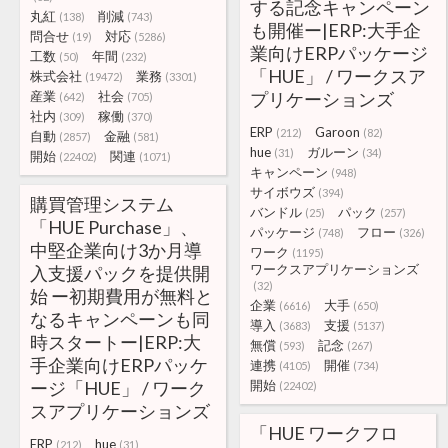
する記念キャンペーン
丸紅
削減
(138)
(743)
も開催ー|ERP:大手企
問合せ
対応
(19)
(5286)
業向けERPパッケージ
工数
年間
(50)
(232)
「HUE」 / ワークスア
株式会社
業務
(19472)
(3301)
産業
社会
プリケーションズ
(642)
(705)
社内
稼働
(309)
(370)
ERP
Garoon
(212)
(82)
自動
金融
(2857)
(581)
hue
ガルーン
(31)
(34)
開始
関連
(22402)
(1071)
キャンペーン
(948)
サイボウズ
(394)
購買管理システム
バンドル
パック
(25)
(257)
「HUE Purchase」、
パッケージ
フロー
(748)
(326)
中堅企業向け3か月導
ワーク
(1195)
ワークスアプリケーションズ
入支援パックを提供開
(32)
始 ー初期費用が無料と
企業
大手
(6616)
(650)
なるキャンペーンも同
導入
支援
(3683)
(5137)
時スタートー|ERP:大
無償
記念
(593)
(267)
手企業向けERPパッケ
連携
開催
(4105)
(734)
ージ「HUE」 / ワーク
開始
(22402)
スアプリケーションズ
「HUE ワークフロ
ERP
hue
(212)
(31)