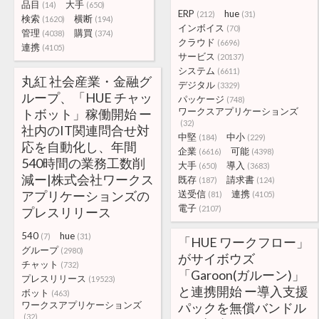
品目
大手
(14)
(650)
ERP
hue
(212)
(31)
検索
横断
(1620)
(194)
インボイス
(70)
管理
購買
(4038)
(374)
クラウド
(6696)
連携
(4105)
サービス
(20137)
システム
(6611)
丸紅 社会産業・金融グ
デジタル
(3329)
ループ、「HUE チャッ
パッケージ
(748)
ワークスアプリケーションズ
トボット」稼働開始 ー
(32)
社内のIT関連問合せ対
中堅
中小
(184)
(229)
応を自動化し、年間
企業
可能
(6616)
(4398)
540時間の業務工数削
大手
導入
(650)
(3683)
減ー|株式会社ワークス
既存
請求書
(187)
(124)
アプリケーションズの
送受信
連携
(81)
(4105)
電子
(2107)
プレスリリース
540
hue
(7)
(31)
「HUE ワークフロー」
グループ
(2980)
がサイボウズ
チャット
(732)
「Garoon(ガルーン)」
プレスリリース
(19523)
と連携開始 ー導入支援
ボット
(463)
ワークスアプリケーションズ
パックを無償バンドル
(32)