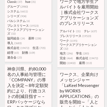
ワークで地方学生ア
Classic
hue
(37)
(31)
ルバイトを雇用開始
グループ
(2980)
システム
｜株式会社ワークス
(6611)
シリーズ
(904)
アプリケーションズ
パルシステム
(6)
のプレスリリース
プレスリリース
(19523)
ワークスアプリケーション
アルバイト
テレ
(31)
(637)
ズ
(32)
プレスリリース
(19523)
協同組合
基幹
(24)
(238)
ワーク
(1195)
導入
(3683)
ワークスアプリケーション
株式会社
生活
(19472)
(705)
ズ
(32)
経理
財務
(65)
(109)
地方
学生
(296)
(285)
連合会
(25)
完全
株式会社
(464)
(19472)
開始
雇用
(22402)
(113)
神奈川県、約80,000
名の人事給与管理に
ワークス、企業向け
「COMPANY」の導
メッセンジャー
入を決定～8年定額契
「LaKeel Messenger
約により、行政コス
by WORKS
トの削減目指す～ –
APPLICATIONS」の
ERPパッケージなら
販売を開始～「人と