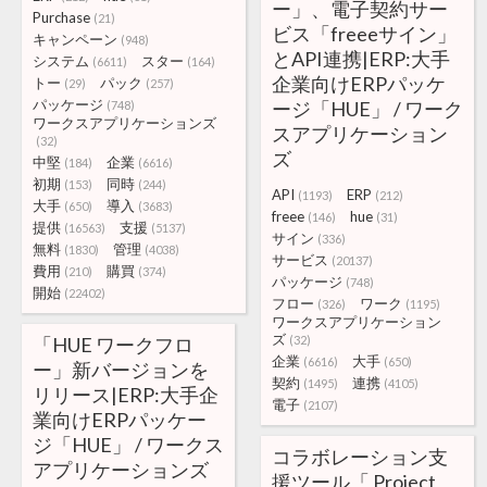
ー」、電子契約サー
Purchase
(21)
ビス「freeeサイン」
キャンペーン
(948)
とAPI連携|ERP:大手
システム
スター
(6611)
(164)
企業向けERPパッケ
トー
パック
(29)
(257)
パッケージ
ージ「HUE」 / ワーク
(748)
ワークスアプリケーションズ
スアプリケーション
(32)
ズ
中堅
企業
(184)
(6616)
初期
同時
(153)
(244)
API
ERP
(1193)
(212)
大手
導入
(650)
(3683)
freee
hue
(146)
(31)
提供
支援
(16563)
(5137)
サイン
(336)
無料
管理
(1830)
(4038)
サービス
(20137)
費用
購買
(210)
(374)
パッケージ
(748)
開始
(22402)
フロー
ワーク
(326)
(1195)
ワークスアプリケーション
ズ
「HUE ワークフロ
(32)
企業
大手
(6616)
(650)
ー」新バージョンを
契約
連携
(1495)
(4105)
リリース|ERP:大手企
電子
(2107)
業向けERPパッケー
ジ「HUE」 / ワークス
コラボレーション支
アプリケーションズ
援ツール「 Project