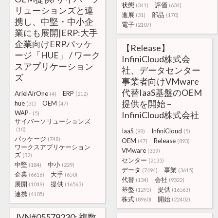
状態
評価
(341)
(634)
リューションズと連
進展
部品
(31)
(170)
携し、中堅・中小企
電子
(2107)
業にも展開|ERP:大手
企業向けERPパッケ
【Release】
ージ「HUE」 / ワーク
InfiniCloud株式会
スアプリケーション
社、データセンター
ズ
事業者向けVMware
代替IaaS基盤のOEM
ArielAirOne
ERP
(4)
(212)
提供を開始 –
hue
OEM
(31)
(47)
WAP-
InfiniCloud株式会社
(5)
サイバーソリューションズ
(10)
IaaS
InfiniCloud
(98)
(5)
パッケージ
(748)
OEM
Release
(47)
(893)
ワークスアプリケーション
VMware
(339)
ズ
(32)
センター
(2135)
中堅
中小
(184)
(229)
データ
事業
(7494)
(3615)
企業
大手
(6616)
(650)
代替
会社
(134)
(9322)
展開
提供
(1049)
(16563)
基盤
提供
(1295)
(16563)
連携
(4105)
株式
開始
(8960)
(22402)
JVN#05579230: 複数