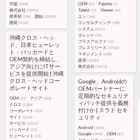
可能
OEM
Palette
(4398)
(47)
(7)
株式会社
Talent
Viewer
(19472)
(13)
(42)
業界初
開始
エン
(204)
(22402)
(146)
開発
コンサルティング
(7222)
(538)
システム
(6611)
タレント
(92)
沖縄クロス・ヘッ
プラスアルファ
(14)
ド、日本ヒューレッ
プレスリリース
(19523)
ト・パッカードと
マネジメント
(408)
OEM契約を締結し、
提供
(16563)
アジア向けにITサー
株式会社
(19472)
ビスを提供開始 | 沖縄
クロス・ヘッドコー
Google、Androidの
ポレートサイト
OEMパートナーに
定期的なセキュリテ
OEM
アジア
(47)
(360)
ィパッチ提供を義務
クロス
(1006)
付けか | スラド セキ
コーポレート
(319)
ュリティ
サイト
(6260)
サービス
(20137)
Android
(2191)
パッカード
(15)
Google
OEM
(5999)
(47)
ヒューレット
(15)