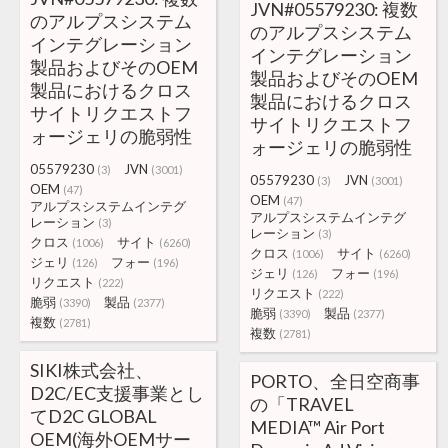
JVN#05579230: 複数
のアルプスシステム
のアルプスシステム
インテグレーション
インテグレーション
製品およびそのOEM
製品およびそのOEM
製品におけるクロス
製品におけるクロス
サイトリクエストフ
サイトリクエストフ
ォージェリの脆弱性
ォージェリの脆弱性
05579230
JVN
(3)
(3001)
05579230
JVN
(3)
(3001)
OEM
(47)
OEM
(47)
アルプスシステムインテグ
アルプスシステムインテグ
レーション
(3)
レーション
(3)
クロス
サイト
(1006)
(6260)
クロス
サイト
(1006)
(6260)
ジェリ
フォー
(126)
(196)
ジェリ
フォー
(126)
(196)
リクエスト
(222)
リクエスト
(222)
脆弱
製品
(3390)
(2377)
脆弱
製品
(3390)
(2377)
複数
(2781)
複数
(2781)
SIKI株式会社、
PORTO、全日空商事
D2C/EC支援事業とし
の「TRAVEL
てD2C GLOBAL
MEDIA™ Air Port
OEM(海外OEMサー