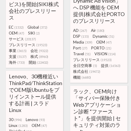
Dynamic Ad Vision」
ビス)を開始|SIKI株式
へ DSP 機能を OEM
会社のプレスリリー
提供|株式会社PORTO
ス
のプレスリリース
EC
Global
(1532)
(372)
AD
Air
(267)
(180)
OEM
SIKI
(47)
(2)
DSP
Dynamic
(155)
(51)
サービス
(20137)
Media
OEM
(309)
(47)
プレスリリース
(19523)
Port
PORTO
(27)
(21)
事業
会社
(3615)
(9322)
Travel
VISION
(51)
(114)
支援
株式
(5137)
(8960)
プレスリリース
(19523)
海外
開始
(733)
(22402)
全日空商事
提供
(5)
(16563)
株式会社
(19472)
Lenovo、30機種近い
機能
(6680)
ThinkPad/ThinkStation
でOEM版Ubuntuをプ
ラック、OEM向け
リインストール提供
「サイバー保険付き
する計画 | スラド
Webアプリケーショ
Linux
ン診断 “ファース
ト”」を提供開始 | セ
30
Lenovo
(994)
(93)
キュリティ対策のラ
Linux
OEM
(1283)
(47)