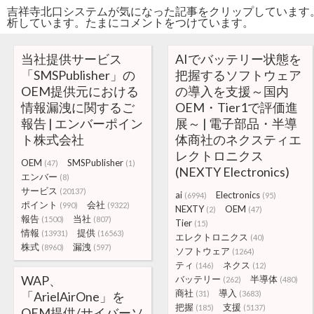
吉祥寺北口システムが気になった記事をクリップしています
析しています。たまにコメントをつけています。
当社提供サービス
AIでバッテリー状態を
「SMSPublisher」の
把握するソフトウェア
OEM提供元における
の導入を支援～国内
情報漏洩に関するご
OEM・Tier1で評価進
報告 | エンバーポイン
展～ | 電子部品・半導
ト株式会社
体商社のネクスティエ
レクトロニクス
OEM
SMSPublisher
(47)
(1)
(NEXTY Electronics)
エンバー
(8)
サービス
(20137)
ai
Electronics
(6994)
(95)
ポイント
会社
(990)
(9322)
NEXTY
OEM
(2)
(47)
報告
当社
(1500)
(807)
Tier
(15)
情報
提供
(13931)
(16563)
エレクトロニクス
(40)
株式
漏洩
(8960)
(597)
ソフトウェア
(1264)
ティ
ネクス
(146)
(12)
WAP、
バッテリー
半導体
(262)
(480)
商社
導入
「ArielAirOne」を
(31)
(3683)
把握
支援
(185)
(5137)
OEM提供/サイバーソ