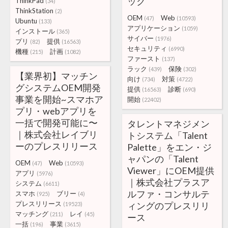
ック
ThinkPad
(34)
ThinkStation
(2)
OEM
Web
(47)
(10593)
Ubuntu
(133)
アプリケーション
(1059)
インストール
(365)
サイバー
(1976)
プリ
提供
(82)
(16563)
セキュリティ
(6990)
機種
計画
(215)
(1082)
ファースト
(137)
ラック
保険
(439)
(302)
【業界初】マッチン
向け
対策
(734)
(4722)
グシステムOEM開発
提供
診断
(16563)
(690)
事業を開始~スマホア
開始
(22402)
プリ・webアプリを
一括で開発可能に〜
タレントマネジメン
｜株式会社レイブリ
トシステム「Talent
ーのプレスリリース
Palette」をエン・ジ
ャパンの「Talent
OEM
Web
(47)
(10593)
Viewer」にOEM提供
アプリ
(5976)
｜株式会社プラスア
システム
(6611)
ルファ・コンサルテ
スマホ
ブリー
(925)
(4)
プレスリリース
ィングのプレスリリ
(19523)
マッチング
レイ
(211)
(45)
ース
一括
事業
(196)
(3615)