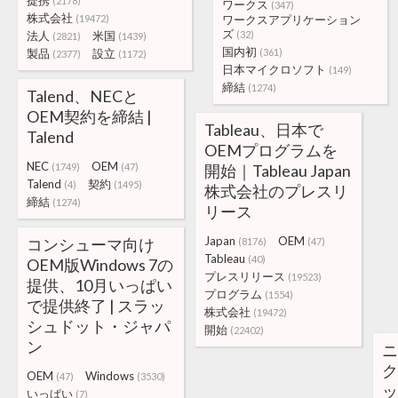
提携
(2178)
ワークス
(347)
株式会社
(19472)
ワークスアプリケーション
ズ
法人
米国
(32)
(2821)
(1439)
国内初
製品
設立
(361)
(2377)
(1172)
日本マイクロソフト
(149)
締結
(1274)
Talend、NECと
OEM契約を締結 |
Tableau、日本で
Talend
OEMプログラムを
NEC
OEM
(1749)
(47)
開始｜Tableau Japan
Talend
契約
(4)
(1495)
株式会社のプレスリ
締結
(1274)
リース
Japan
OEM
コンシューマ向け
(8176)
(47)
Tableau
(40)
OEM版Windows 7の
プレスリリース
(19523)
提供、10月いっぱい
プログラム
(1554)
で提供終了 | スラッ
株式会社
(19472)
シュドット・ジャパ
開始
(22402)
ン
ニ
ク
OEM
Windows
(47)
(3530)
ッ
いっぱい
(7)