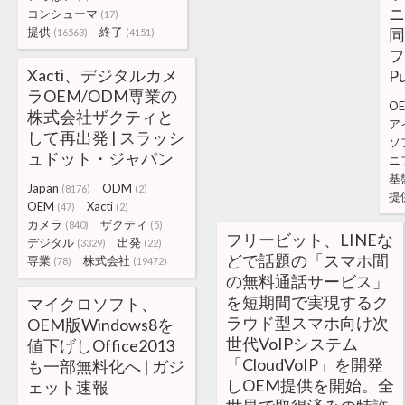
ニ
コンシューマ
(17)
提供
終了
同
(16563)
(4151)
フ
Xacti、デジタルカメ
Pu
ラOEM/ODM専業の
O
株式会社ザクティと
ア
して再出発 | スラッシ
ソ
ュドット・ジャパン
ニ
基
Japan
ODM
(8176)
(2)
提
OEM
Xacti
(47)
(2)
カメラ
ザクティ
(840)
(5)
フリービット、LINEな
デジタル
出発
(3329)
(22)
どで話題の「スマホ間
専業
株式会社
(78)
(19472)
の無料通話サービス」
を短期間で実現するク
マイクロソフト、
ラウド型スマホ向け次
OEM版Windows8を
世代VoIPシステム
値下げしOffice2013
「CloudVoIP」を開発
も一部無料化へ | ガジ
しOEM提供を開始。全
ェット速報