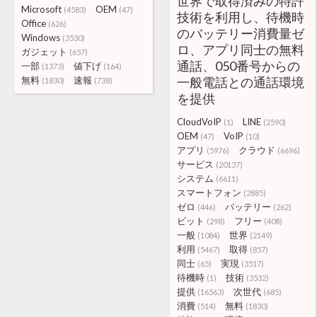
世界で取得済みの特許
Microsoft
OEM
(4583)
(47)
技術を利用し、待機時
Office
(626)
のバッテリー消費量ゼ
Windows
(3530)
ロ、アプリ同士の無料
ガジェット
(657)
通話、050番号からの
一部
値下げ
(1373)
(164)
無料
速報
一般電話との通話環境
(1830)
(738)
を提供
CloudVoIP
LINE
(1)
(2590)
OEM
VoIP
(47)
(10)
アプリ
クラウド
(5976)
(6696)
サービス
(20137)
システム
(6611)
スマートフォン
(2885)
ゼロ
バッテリー
(446)
(262)
ビット
フリー
(298)
(408)
一般
世界
(1084)
(2149)
利用
取得
(5467)
(857)
同士
実現
(65)
(3517)
待機時
技術
(1)
(3532)
提供
次世代
(16563)
(685)
消費
無料
(514)
(1830)