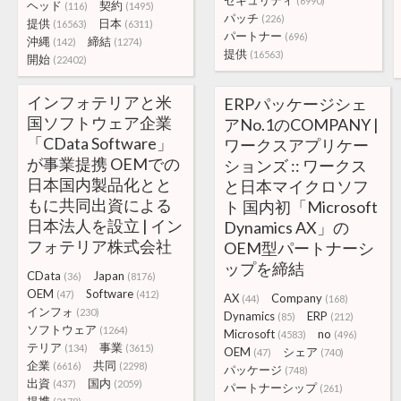
セキュリティ
(6990)
ヘッド
契約
(116)
(1495)
パッチ
(226)
提供
日本
(16563)
(6311)
パートナー
(696)
沖縄
締結
(142)
(1274)
提供
(16563)
開始
(22402)
インフォテリアと米
ERPパッケージシェ
国ソフトウェア企業
アNo.1のCOMPANY |
「CData Software」
ワークスアプリケー
が事業提携 OEMでの
ションズ :: ワークス
日本国内製品化とと
と日本マイクロソフ
もに共同出資による
ト 国内初「Microsoft
日本法人を設立 | イン
Dynamics AX」の
フォテリア株式会社
OEM型パートナーシ
ップを締結
CData
Japan
(36)
(8176)
OEM
Software
(47)
(412)
AX
Company
(44)
(168)
インフォ
(230)
Dynamics
ERP
(85)
(212)
ソフトウェア
(1264)
Microsoft
no
(4583)
(496)
テリア
事業
(134)
(3615)
OEM
シェア
(47)
(740)
企業
共同
(6616)
(2298)
パッケージ
(748)
出資
国内
(437)
(2059)
パートナーシップ
(261)