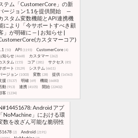
ステム「CustomerCore」の新
バージョン1.1を提供開始 —
カスタム変数機能とAPI連携機
能により「今サポートすべき顧
客」が明確に — | お知らせ |
CustomerCore(カスタマーコア)
1.1
API
CustomerCore
(50)
(1193)
(4)
お知らせ
カスタマー
(4668)
(262)
カスタム
コア
サクセス
(155)
(281)
(85)
サポート
システム
(3129)
(6611)
バージョン
変数
提供
(1003)
(28)
(16563)
支援
明確
機能
(5137)
(69)
(6680)
活動
連携
開始
(913)
(4105)
(22402)
顧客
(1234)
N#14451678: Android アプ
「NoMachine」における環
変数を改ざん可能な脆弱性
51678
Android
(2)
(2191)