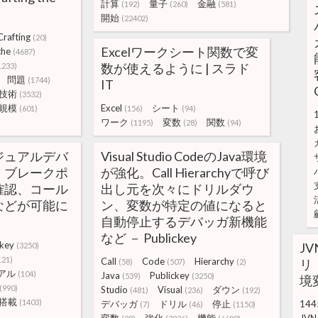
計算
量子
金融
(192)
(260)
(581)
開始
(22402)
Crafting
(20)
Excelワークシート関数で変
the
(4687)
数が使えるように | スラド
1233)
問題
(1744)
IT
技術
(3532)
規模
Excel
シート
(601)
(156)
(94)
ワーク
変数
関数
(1195)
(28)
(94)
にビジュアルデバ
Visual Studio CodeのJava環境
。ブレークポ
が強化。Call Hierarchyで呼び
確認、コール
出し元を次々にドリルダウ
などが可能に
ン、変数が特定の値になると
自動停止するデバッガ新機能
など － Publickey
ckey
JV
(3250)
121)
Call
Code
Hierarchy
リ
(58)
(507)
(2)
アル
(104)
Java
Publickey
(539)
(3250)
境
(990)
Studio
Visual
ダウン
(481)
(236)
(192)
搭載
(1403)
デバッガ
ドリル
停止
144
(7)
(46)
(1150)