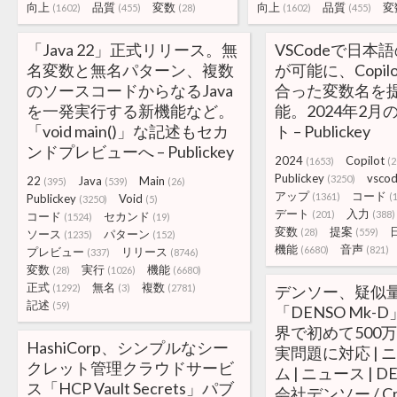
向上
品質
変数
向上
品質
変
(1602)
(455)
(28)
(1602)
(455)
「Java 22」正式リリース。無
VSCodeで日本
名変数と無名パターン、複数
が可能に、Copi
のソースコードからなるJava
合った変数名を
を一発実行する新機能など。
能。2024年2月
「void main()」な記述もセカ
ト – Publickey
ンドプレビューへ – Publickey
2024
Copilot
(1653)
(2
Publickey
vsco
(3250)
22
Java
Main
(395)
(539)
(26)
アップ
コード
(1361)
(
Publickey
Void
(3250)
(5)
デート
入力
(201)
(388)
コード
セカンド
(1524)
(19)
変数
提案
(28)
(559)
ソース
パターン
(1235)
(152)
機能
音声
(6680)
(821)
プレビュー
リリース
(337)
(8746)
変数
実行
機能
(28)
(1026)
(6680)
正式
無名
複数
(1292)
(3)
(2781)
デンソー、疑似
記述
(59)
「DENSO Mk
界で初めて500
HashiCorp、シンプルなシー
実問題に対応 | 
クレット管理クラウドサービ
ム | ニュース | D
ス「HCP Vault Secrets」パブ
会社デンソー / Craf