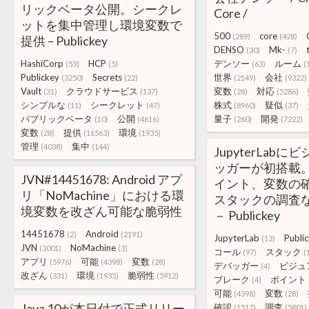
リックベータ公開。シークレ
Core /
ットを集中管理し環境変数で
500
core
(289)
(428)
提供 – Publickey
DENSO
Mk-
(30)
(7)
HashiCorp
HCP
デンソー
ルーム
(53)
(5)
(63)
(
Publickey
Secrets
世界
会社
(3250)
(22)
(2149)
(9322)
Vault
クラウドサービス
変数
対応
(31)
(137)
(28)
(5286)
シンプルな
シークレット
株式
疑似
(11)
(47)
(8960)
(37)
パブリックベータ
公開
量子
開発
(10)
(4616)
(260)
(7222)
変数
提供
環境
(28)
(16563)
(1935)
管理
集中
(4038)
(144)
JupyterLab
ッガーが初搭載
JVN#14451678: Android アプ
イント、変数の
リ「NoMachine」における環
スタックの調査
境変数を改ざん可能な脆弱性
－ Publickey
14451678
Android
(2)
(2191)
JupyterLab
Publi
(13)
JVN
NoMachine
(3001)
(3)
コール
スタック
(97)
(
アプリ
可能
変数
(5976)
(4398)
(28)
デバッガー
ビジュ
(4)
改ざん
環境
脆弱性
(331)
(1935)
(5912)
ブレーク
ポイント
(4)
可能
変数
(4398)
(28)
Java 10が本日付で正式リリー
確認
調査
(1517)
(5801)