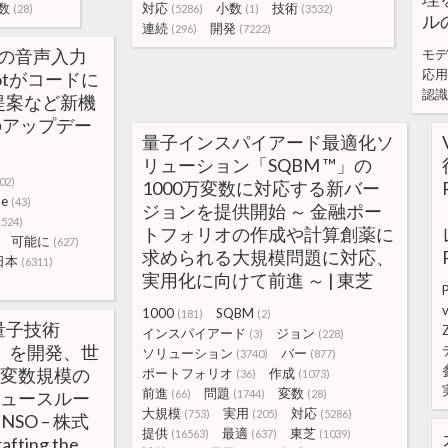
数
対応
小数
技術
(28)
(5286)
(1)
(3532)
ル
連続
開発
(296)
(7222)
語の音声入力
モデ
応用
lotがコードに
認識
提案など新機
のアップデー
量子インスパイアード最適化ソ
リューション「SQBM ™」の
02)
1000万変数に対応する新バー
de
(43)
ジョンを提供開始 ～ 金融ポー
1524)
トフォリオの作成や計算創薬に
可能に
(627)
求められる大規模問題に対応、
日本
(6311)
実用化に向けて前進 ～ | 東芝
1000
SQBM
(181)
(2)
量子技術
Z
インスパイアード
ジョン
(3)
(228)
-D」を開発、世
ソリューション
バー
(3740)
(877)
万変数規模の
ポートフォリオ
作成
(36)
(1073)
前進
問題
変数
ニュースルー
(66)
(1744)
(28)
大規模
実用
対応
(753)
(205)
(5286)
ENSO – 株式
提供
最適
東芝
(16563)
(637)
(1039)
ting the