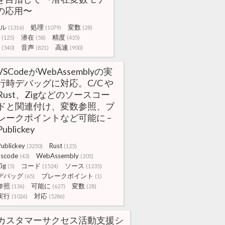
の応用〜
ル
処理
変数
(1316)
(1079)
(28)
潜在
精度
(125)
(58)
(435)
音声
高速
(540)
(821)
(900)
VSCodeがWebAssemblyの実
行時デバッグに対応。C/C や
Rust、Zigなどのソースコー
ドと関連付け、変数参照、ブ
レークポイントなど可能に –
Publickey
Publickey
Rust
(3250)
(125)
vscode
WebAssembly
(43)
(205)
ig
コード
ソース
(5)
(1524)
(1235)
デバッグ
ブレークポイント
(65)
(1)
参照
可能に
変数
(136)
(627)
(28)
実行
対応
(1026)
(5286)
カスタマーサクセス活動支援シ