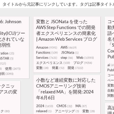
。タイトルから元記事にリンクしています。タグは記事タイト
: Johnson
変数と JSONata を使った
コ
AWS Step Functions での開発
動
ility(ICU)ツー
者エクスペリエンスの簡素化
語
化されていな
| Amazon Web Services ブログ
名
脆弱性
「S
Amazon
AWS
(9591)
(4619)
Co
Functions
JSONata
(109)
(1)
ration
(25)
Pub
Services
step
Web
(7631)
(86)
(10593)
iSTAR
(5)
エクスペリエンス
ブログ
(103)
(9054)
2727)
ai
(6
変数
簡素
開発
(28)
(52)
(7222)
使用
4)
(2475)
Publ
脆弱
(3390)
コー
小数など連続変数に対応した
ペー
テクニッ
CMOSアニーリング技術
変数
自動
ィアスの変
「relaxed MA」を開発:2024
関数
年6月6日
2024
CMOS
MA
(1653)
(32)
(87)
高
ック
relaxed
アニーリング
変数
(80)
(1)
(5)
(28)
理