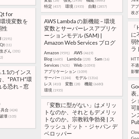
変数
強化
機能
JVN
(28)
(2936)
(6680)
特定
環境
自動
アプ
(457)
(1935)
(2857)
改ざ
t for
ける環境変数を
AWS Lambda の新機能 – 環境
「
弱性
変数とサーバーレスアプリケ
に
ーションモデル (SAM) |
d
(2191)
弱
Amazon Web Services ブログ
Qt
(11)
ラ
改ざん
(331)
Amazon
AWS
(9591)
(4619)
2)
Blog
Lambda
Sam
HT
(6685)
(228)
(16)
Services
Web
不適
(7631)
(10593)
5.1.1のインス
アプリケーション
影響
(1059)
サーバー
モデル
“PATH”環
(1244)
(1316)
レス
変数
機能
(410)
(28)
(6680)
る恐れ – 窓
Go
環境
(1935)
表
シ
「変数に型がない」はメリッ
)
可
不具合
(424)
トなのか、それともデメリッ
ン
破壊
(105)
トなのか。宗教戦争勃発 | ス
Pub
ラッシュドット・ジャパン デ
Clo
ベロッパー
Goo