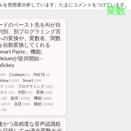
ルを形態素分析しています。たまにコメントをつけています。
変数
ードのペースト先をAIが自
判別、別プログラミング言
への変換や、変数名、関数
を自動変換してくれる
mart Paste」機能、
deiumが提供開始 –
lickey
Codeium
PASTE
994)
(1)
(6)
ickey
Smart
(3250)
(299)
ド
プログラミング
(1524)
(281)
スト
判別
変換
(11)
(51)
(248)
提供
機能
(28)
(16563)
(6680)
言語
開始
(2857)
(594)
(22402)
(94)
速かつ高精度な音声認識処
を目指して 〜潜在変数モデ