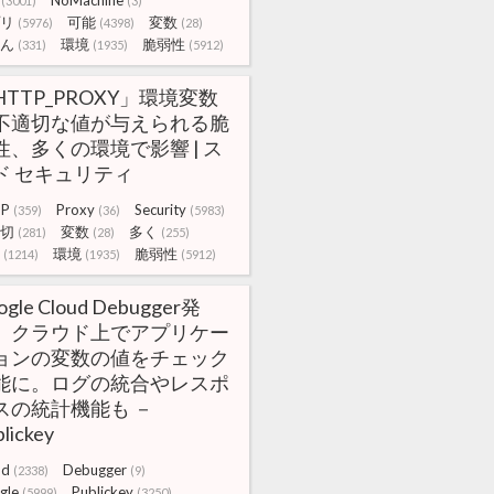
NoMachine
(3001)
(3)
リ
可能
変数
(5976)
(4398)
(28)
ん
環境
脆弱性
(331)
(1935)
(5912)
HTTP_PROXY」環境変数
不適切な値が与えられる脆
性、多くの環境で影響 | ス
ド セキュリティ
TP
Proxy
Security
(359)
(36)
(5983)
切
変数
多く
(281)
(28)
(255)
環境
脆弱性
(1214)
(1935)
(5912)
ogle Cloud Debugger発
。クラウド上でアプリケー
ョンの変数の値をチェック
能に。ログの統合やレスポ
スの統計機能も －
lickey
ud
Debugger
(2338)
(9)
gle
Publickey
(5999)
(3250)