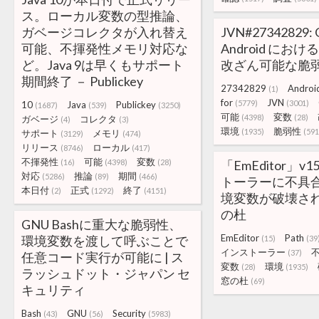
ス。ローカル変数の型推論、
ガベージコレクタが入れ替え
JVN#27342829: Q
可能、不揮発性メモリ対応な
Android にお
ど。Java 9は早くもサポート
改ざん可能な脆
期間終了 － Publickey
27342829
Androi
(1)
for
JVN
(5779)
(3001)
10
Java
Publickey
(1687)
(539)
(3250)
可能
変数
(4398)
(28)
ガベージ
コレクタ
(4)
(3)
環境
脆弱性
(1935)
(591
サポート
メモリ
(3129)
(474)
リリース
ローカル
(8746)
(417)
不揮発性
可能
変数
(16)
(4398)
(28)
「EmEditor」v1
対応
推論
期間
(5286)
(89)
(466)
トーラーに不具合、
本日付
正式
終了
(2)
(1292)
(4151)
境変数が破壊され
の杜
GNU Bashに重大な脆弱性、
EmEditor
Path
環境変数を渡して呼ぶことで
(15)
(39
インストーラー
(37)
任意コード実行が可能に | ス
変数
環境
(28)
(1935)
ラッシュドット・ジャパン セ
窓の杜
(69)
キュリティ
Bash
GNU
Security
(43)
(56)
(5983)