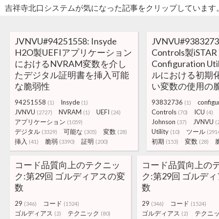
吉祥寺北口システムが気になった記事をクリップしています
JVNVU#94251558: Insyde
JVNVU#93832736
H2O製UEFIアプリケーション
Controls製iSTAR
におけるNVRAM変数を介し
Configuration Ut
たデジタル証明書を挿入可能
ルにおける初期
な脆弱性
い変数の使用の
94251558
Insyde
93832736
configu
(1)
(1)
(1)
JVNVU
NVRAM
UEFI
Controls
ICU
(2727)
(1)
(24)
(70)
(4)
アプリケーション
Johnson
JVNVU
(1059)
(37)
(
デジタル
可能な
変数
Utility
ツール
(3329)
(305)
(28)
(10)
(291
挿入
脆弱
証明
初期
変数
(41)
(3390)
(200)
(153)
(28)
コード品質向上のテクニッ
コード品質向上の
ク:第29回 ゴルディアスの変
ク:第29回 ゴルデ
数
数
29
コード
29
コード
(346)
(1524)
(346)
(1524)
ゴルディアス
テクニック
ゴルディアス
テクニ
(2)
(80)
(2)