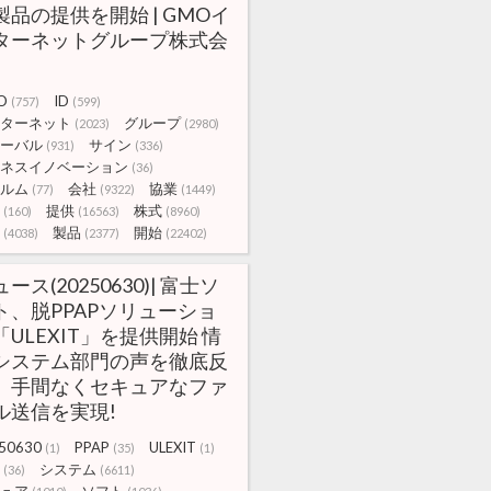
製品の提供を開始 | GMOイ
ターネットグループ株式会
O
ID
(757)
(599)
ターネット
グループ
(2023)
(2980)
ーバル
サイン
(931)
(336)
ネスイノベーション
(36)
ルム
会社
協業
(77)
(9322)
(1449)
提供
株式
(160)
(16563)
(8960)
製品
開始
(4038)
(2377)
(22402)
ース(20250630)| 富士ソ
ト、脱PPAPソリューショ
「ULEXIT」を提供開始 情
システム部門の声を徹底反
、手間なくセキュアなファ
ル送信を実現!
50630
PPAP
ULEXIT
(1)
(35)
(1)
システム
(36)
(6611)