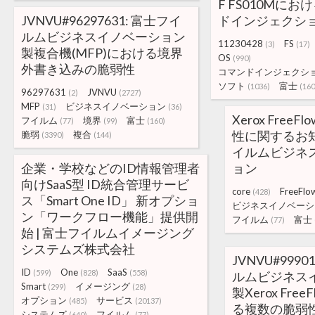
F FS010Mにお
JVNVU#96297631: 富士フイ
ドインジェクシ
ルムビジネスイノベーション
11230428
FS
(3)
(17)
製複合機(MFP)における境界
OS
(990)
外書き込みの脆弱性
コマンドインジェクシ
ソフト
富士
(1036)
(160
96297631
JVNVU
(2)
(2727)
MFP
ビジネスイノベーション
(31)
(36)
Xerox FreeF
フイルム
境界
富士
(77)
(99)
(160)
性に関するお知
脆弱
複合
(3390)
(144)
イルムビジネ
企業・学校などのID情報管理者
ョン
向けSaaS型 ID統合管理サービ
core
FreeFlo
(428)
ス「Smart One ID」 新オプショ
ビジネスイノベーシ
ン「ワークフロー機能」提供開
フイルム
富士
(77)
始 | 富士フイルムイメージング
システムズ株式会社
JVNVU#9990
ID
One
SaaS
(599)
(828)
(558)
ルムビジネス
Smart
イメージング
(299)
(28)
製Xerox Free
オプション
サービス
(485)
(20137)
る複数の脆弱
システムズ
フイルム
(640)
(77)