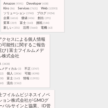
Amazon
Developer
(9591)
(438)
Kiro
Services
Web
(86)
(7631)
(10593)
ソリューション
ブログ
(3740)
(9054)
企業
価値
創出
(6616)
(436)
(291)
変革
富士
挑戦
(319)
(160)
(144)
新しい
活用
電機
(351)
(5660)
(63)
アクセスによる個人情報
の可能性に関するご報告
び | 富士フイルムメデ
ル株式会社
ス
(3438)
ムメディカル
不正
(3)
(3747)
個人
可能
22)
(2806)
(4398)
富士
情報
00)
(160)
(13931)
流出
60)
(1562)
士フイルムビジネスイノベ
ション株式会社が GMOグ
ーバルサインと協業、ID管