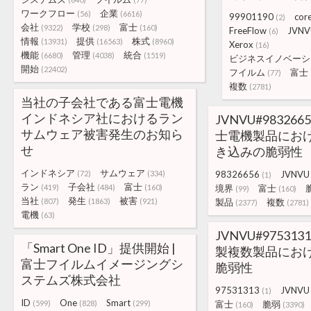
ワークフロー
企業
(56)
(6616)
99901190
cor
(2)
会社
学校
富士
(9322)
(298)
(160)
FreeFlow
JVNV
(6)
情報
提供
株式
(13931)
(16563)
(8960)
Xerox
(16)
機能
管理
統合
(6680)
(4038)
(1519)
ビジネスイノベーシ
開始
(22402)
フイルム
富士
(77)
複数
(2781)
当社の子会社である富士電機
インドネシア社におけるラン
JVNVU#983266
サムウェア被害発生のお知ら
士電機製品にお
せ
き込みの脆弱性
インドネシア
サムウェア
(72)
(334)
98326656
JVNVU
(1)
ラン
子会社
富士
(419)
(484)
(160)
境界
富士
(99)
(160)
当社
発生
被害
(807)
(1863)
(921)
製品
複数
(2377)
(2781)
電機
(63)
JVNVU#975313
「Smart One ID」提供開始 |
製複数製品にお
富士フイルムイメージングシ
脆弱性
ステムズ株式会社
97531313
JVNVU
(1)
ID
One
Smart
(599)
(828)
(299)
富士
脆弱
(160)
(3390)