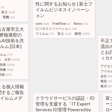
性に関するお知らせ | 富士フ
(1)
イルムビジネスイノベーシ
富士
(160)
ョン
電機
(63)
core
FreeFlow
Xerox
(428)
(6)
(16)
名古屋市立大
ビジネスイノベーション
(36)
フイルム
富士
脆弱
脳脊髄液腔の
(77)
(160)
(3390)
AI技術を共
不正
ルム [日本]
流出
とお詫
ルム
(77)
ィカ
大学
)
(1374)
技術
(3532)
アクセ
画像
(961)
フイル
領域
(571)
会社
(93
報告
(15
よる個人情報
株式
(89
関するご報告
フイルムメデ
クラウドサービスの認証・ID
富
管理を支援する「IT Expert
ー
Services ID管理 Powered by
ロ