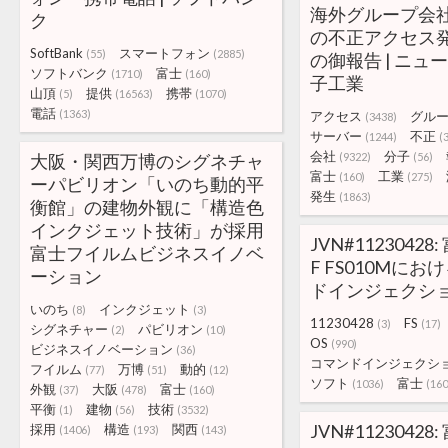
海外グループ会
ク
の不正アクセス
SoftBank
スマートフォン
(55)
(2885)
の御報告 | ニュー
ソフトバンク
富士
(1710)
(160)
子工業
山頂
提供
携帯
(5)
(16563)
(1070)
電話
(1363)
アクセス
グル
(3438)
サーバー
不正
(1244)
(
会社
分子
大阪・関西万博のシグネチャ
(9322)
(56)
富士
工業
(160)
(275)
ーパビリオン「いのち動的平
発生
(1863)
衡館」の建物外観に「構造色
インクジェット技術」が採用
JVN#1123042
富士フイルムビジネスイノベ
F FS010Mにお
ーション
ドインジェクシ
いのち
インクジェット
(8)
(3)
11230428
FS
(3)
(17)
シグネチャー
パビリオン
(2)
(10)
OS
(990)
ビジネスイノベーション
(36)
コマンドインジェクシ
フイルム
万博
動的
(77)
(51)
(12)
ソフト
富士
(1036)
(160
外観
大阪
富士
(37)
(478)
(160)
平衡
建物
技術
(1)
(56)
(3532)
JVN#1123042
採用
構造
関西
(1406)
(193)
(143)