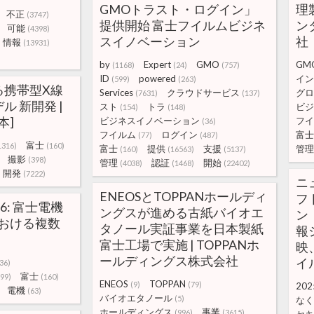
GMOトラスト・ログイン」
理
不正
(3747)
提供開始 富士フイルムビジネ
ン
可能
(4398)
スイノベーション
社
情報
(13931)
by
Expert
GMO
GM
(1168)
(24)
(757)
ID
powered
イン
(599)
(263)
る携帯型X線
Services
クラウドサービス
グロ
(7631)
(137)
 新開発 |
スト
トラ
ビジ
(154)
(148)
本]
ビジネスイノベーション
フイ
(36)
フイルム
ログイン
富士
(77)
(487)
富士
1316)
(160)
富士
提供
支援
管理
(160)
(16563)
(5137)
撮影
(398)
管理
認証
開始
(4038)
(1468)
(22402)
開発
(7222)
ニュ
ENEOSとTOPPANホールディ
フ
56: 富士電機
ングスが進める古紙バイオエ
ン
orにおける複数
タノール実証事業を日本製紙
報
富士工場で実施 | TOPPANホ
映
ールディングス株式会社
イ
36)
富士
299)
(160)
ENEOS
TOPPAN
(9)
(79)
202
電機
(63)
バイオエタノール
(5)
なく
ホールディングス
事業
(996)
(3615)