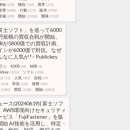
検知
独自
異常
(678)
(134)
(174)
管理
行動
販売
(4038)
(575)
(3998)
軽減
開始
開発
(209)
(22402)
(7222)
富士ソフト」を巡って6000
円規模の買収合戦が開始。
KRが5800億での買収計画、
インが6000億で対抗。なぜ
なに人気が? – Publickey
0
6000
KKR
(6)
(44)
(4)
ickey
ソフト
(3250)
(1036)
ン
人気
合戦
(12)
(581)
(19)
対抗
規模
(160)
(163)
(601)
買収
開始
(1082)
(1203)
(22402)
ース(20240619)| 富士ソフ
、AWS環境向けセキュリティ
ビス「FujiFastener」を販
開始 AI技術を活用し、特定・