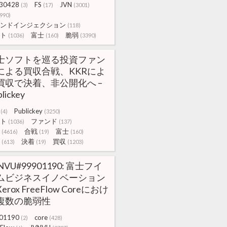
30428
FS
JVN
(3)
(17)
(3001)
(990)
ンドインジェクション
(118)
ト
富士
脆弱
(1036)
(160)
(3390)
士ソフトを巡る投資ファン
による買収合戦、KKRによ
買収で決着、非公開化へ –
lickey
Publickey
(4)
(3250)
ト
ファンド
(1036)
(137)
合戦
富士
(4616)
(19)
(160)
決着
買収
(613)
(19)
(1203)
NVU#99901190: 富士フイ
ムビジネスイノベーション
erox FreeFlow Coreにおけ
複数の脆弱性
01190
core
(2)
(428)