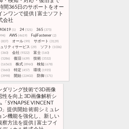
御・検知・対応・復旧まで
4時間365日のサポートをオー
インワンで提供 | 富士ソフト
式会社
40619
24
365
(1)
(521)
(375)
AWS
FujiFastener
994)
(4619)
(2)
オール
サポート
(837)
(99)
(3129)
ュリティサービス
ソフト
(29)
(1036)
会社
富士
(360)
(9322)
(160)
復旧
技術
(5286)
(639)
(3532)
株式
検知
(16563)
(8960)
(678)
特定
環境
(5660)
(457)
(1935)
開始
防御
(3998)
(22402)
(171)
ンダリング技術で3D画像
認性を向上 3D画像解析シ
「SYNAPSE VINCENT
7.0」提供開始 術前シミュレ
ョン機能を強化し、新しい
観察方法を提供 | 富士フイ