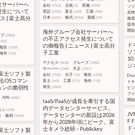
セキ
社サーバーへ
会社
古紙
実施
(9322)
(4)
(2504)
ソリ
発生について
実証
富士
工場
(2326)
(160)
(540)
反映
ス | 富士高分
日本
株式
製紙
(6311)
(8960)
(10)
徹底
提供
開始
海外グループ会社サーバーへ
ープ
(2980)
の不正アクセス発生について
3747)
ド
の御報告 | ニュース | 富士高分
報告
(1500)
ソ
子工業
海外
(733)
1
アクセス
グループ
(3438)
(2980)
ジ
サーバー
不正
(1244)
(3747)
8: 富士ソフト製
会社
分子
報告
(9322)
(56)
(1500)
Doc
けるOSコマン
富士
工業
海外
(160)
(275)
(733)
ドキ
ョンの脆弱性
発生
(1863)
ビジ
フイ
JVN
(3001)
開始
IaaS/PaaSが成長を牽引する国
内データセンターサービス。
ョン
(118)
JV
データセンターの新設は2026
脆弱
)
(3390)
F
年から2028年頃にピーク。富
ド
士キメラ総研 – Publickey
8: 富士ソフト製