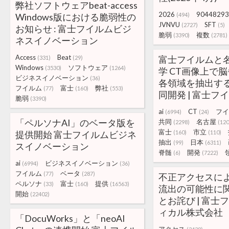
弊社ソフトウェアbeat-access
2026
90448293
Windows版における脆弱性の
(494)
JVNVU
SFT
(2727)
(5)
お知らせ : 富士フイルムビジ
脆弱
複数
(3390)
(2781)
ネスイノベーション
Access
Beat
富士フイルムと
(331)
(29)
Windows
ソフトウェア
(3530)
(1264)
学 CT画像上で
ビジネスイノベーション
(36)
各領域を抽出する
フイルム
富士
弊社
(77)
(160)
(553)
同開発 | 富士フイ
脆弱
(3390)
ai
CT
フイ
(6994)
(24)
「ペルソナAI」のベータ版を
共同
名古屋
(2298)
(120
富士
市立
提供開始 富士フイルムビジネ
(160)
(110)
抽出
日本
(99)
(6311)
スイノベーション
脊髄
開発
(6)
(7222)
ai
ビジネスイノベーション
(6994)
(36)
フイルム
ベータ
(77)
(287)
不正アクセスに
ペルソナ
富士
提供
(33)
(160)
(16563)
流出の可能性に
開始
(22402)
とお詫び | 富士
ィカル株式会社
「DocuWorks」と「neoAI