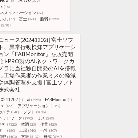
eFlow
JVNVU
(6)
(2727)
ox
(16)
ネスイノベーション
(36)
ルム
富士
脆弱
(77)
(160)
(3390)
(2781)
ニュース(20241202)| 富士ソフ
ト、異常行動検知アプリケーシ
ョン「FABMonitor」を販売開
始 i-PRO製のAIネットワークカ
メラに当社独自開発のAIを搭載
し工場作業者の作業ミスの軽減
や体調管理を支援 | 富士ソフト
株式会社
20241202
ai
FABMonitor
(1)
(6994)
(1)
Pro
アプリケーション
(465)
(1059)
カメラ
ソフト
(840)
(1036)
ネットワーク
ミス
(1992)
(240)
会社
体調
作業
(9322)
(25)
(423)
富士
工場
当社
(160)
(540)
(807)
搭載
支援
株式
(1403)
(5137)
(8960)