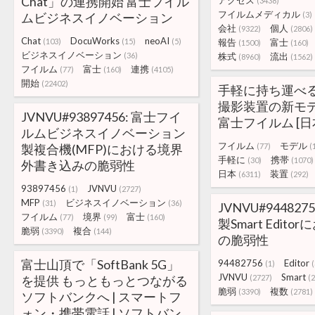
Chat」の連携開始 富士フイル
アクセス
(3438)
フイルムメディカル
ムビジネスイノベーション
(3)
会社
個人
(9322)
(2806)
Chat
DocuWorks
neoAI
(103)
(15)
(5)
報告
富士
(1500)
(160)
ビジネスイノベーション
(36)
株式
流出
(8960)
(1562)
フイルム
富士
連携
(77)
(160)
(4105)
開始
(22402)
手軽に持ち運べ
撮影装置の新モデル
JVNVU#93897456: 富士フイ
富士フイルム [日
ルムビジネスイノベーション
フイルム
モデル
製複合機(MFP)における境界
(77)
(
手軽に
携帯
(30)
(1070)
外書き込みの脆弱性
日本
装置
(6311)
(292)
93897456
JVNVU
(1)
(2727)
MFP
ビジネスイノベーション
(31)
(36)
JVNVU#944827
フイルム
境界
富士
(77)
(99)
(160)
製Smart Edit
脆弱
複合
(3390)
(144)
の脆弱性
富士山頂で「SoftBank 5G」
94482756
Editor
(1)
(
JVNVU
Smart
を提供 もっともっとつながる
(2727)
(
脆弱
複数
(3390)
(2781)
ソフトバンクへ | スマートフ
ォン・携帯電話 | ソフトバン