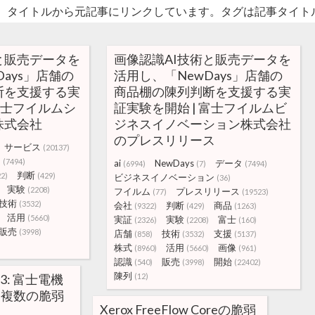
。タイトルから元記事にリンクしています。タグは記事タイト
と販売データを
画像認識AI技術と販売データを
Days」店舗の
活用し、「NewDays」店舗の
断を支援する実
商品棚の陳列判断を支援する実
 富士フイルムシ
証実験を開始 | 富士フイルムビ
株式会社
ジネスイノベーション株式会社
のプレスリリース
サービス
(20137)
タ
(7494)
ai
NewDays
データ
(6994)
(7)
(7494)
判断
22)
(429)
ビジネスイノベーション
(36)
実験
(2208)
フイルム
プレスリリース
(77)
(19523)
技術
(3532)
会社
判断
商品
(9322)
(429)
(1263)
活用
(5660)
実証
実験
富士
(2326)
(2208)
(160)
販売
(3998)
店舗
技術
支援
(858)
(3532)
(5137)
株式
活用
画像
(8960)
(5660)
(961)
認識
販売
開始
(540)
(3998)
(22402)
陳列
93: 富士電機
(12)
る複数の脆弱
Xerox FreeFlow Coreの脆弱