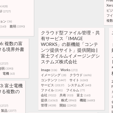
Fre
Xer
e
(428)
ビジ
U
(2727)
フイ
複数
ョン
(36)
脆弱
(160)
(3390)
クラウド型ファイル管理・共
有サービス「IMAGE
56: 複数の富
WORKS」の新機能「コンテ
ける境界外書
ンツ提供サイト」提供開始 |
富士フイルムイメージングシ
ステムズ株式会社
(2727)
脆弱
(3390)
Image
Works
(106)
(272)
電機
(63)
イメージング
クラウド
(28)
(6696)
コンテンツ
サイト
(1447)
(6260)
13: 富士電機
サービス
システムズ
(20137)
(640)
ファイル
フイルム
ける複数の
(1141)
(77)
会社
共有
富士
(9322)
(920)
(160)
提供
株式
機能
(16563)
(8960)
(6680)
管理
開始
(4038)
(22402)
(2727)
製品
(2377)