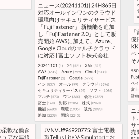
ニュース(20241101)| 24H365日
対応オールインワンのクラウド
環境向けセキュリティサービス
「FujiFastener」 新機能を追加
「
し「FujiFastener 2.0」として販
億
売開始 AWSに加えて、Azure、
K
Google Cloudのマルチクラウド
ベ
に対応 | 富士ソフト株式会社
そん
20241101
24
365
(1)
(521)
(375)
580
AWS
Azure
Cloud
(4619)
(759)
(2338)
Publ
FujiFastener
Google
(2)
(5999)
ベイ
イン
オール
クラウド
(837)
(99)
(6696)
富士
セキュリティサービス
ソフト
(29)
(1036)
計画
マルチ
ワン
会社
(573)
(360)
(9322)
富士
対応
株式
(160)
(5286)
(8960)
機能
環境
販売
(6680)
(1935)
(3998)
ニュ
追加
開始
(2238)
(22402)
ト
サー
の柔軟な働き
JVNVU#96920775: 富士電機
売
キュアな無線
製Tellus Lite V-Simulatorにお