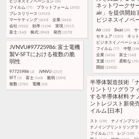
ビジネスイノベーション
(36)
ネットワークサー
フイルム
プラットフォーム
(77)
(2931)
air」を提供開始
プレスリリース
(19523)
ビジネスイノベ
マーケティング
企業
(2610)
(6616)
会社
効率
実現
(9322)
(1104)
(3517)
Air
Beat
サ
(180)
(29)
富士
株式
発売
(160)
(8960)
(2170)
セキュア
ネッ
(1010)
ビジネスイノベーショ
JVNVU#97725986: 富士電機
フイルム
中堅
(77)
(184
製V-SFTにおける複数の脆
企業
富士
(6616)
(160)
弱性
支援
柔軟な
(5137)
(35)
開始
(22402)
97725986
JVNVU
(2)
(2727)
SFT
富士
脆弱
(5)
(160)
(3390)
半導体製造技術「
複数
電機
(2781)
(63)
リントリソグラフ
する半導体材料 ナ
ントレジスト新発売 
イルム [日本]
スト
ナノインプリ
(154)
ナノインプリントリソグラ
フイルム
レジ
(77)
(168)