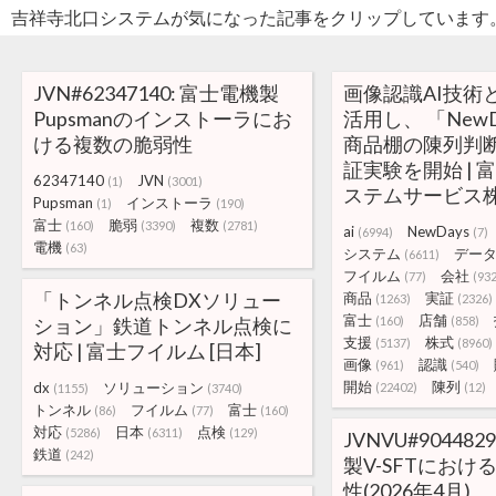
吉祥寺北口システムが気になった記事をクリップしています
JVN#62347140: 富士電機製
画像認識AI技術
Pupsmanのインストーラにお
活用し、 「New
ける複数の脆弱性
商品棚の陳列判
証実験を開始 |
62347140
JVN
(1)
(3001)
ステムサービス
Pupsman
インストーラ
(1)
(190)
富士
脆弱
複数
(160)
(3390)
(2781)
ai
NewDays
(6994)
(7)
電機
(63)
システム
デー
(6611)
フイルム
会社
(77)
(93
「トンネル点検DXソリュー
商品
実証
(1263)
(2326)
富士
店舗
ション」鉄道トンネル点検に
(160)
(858)
支援
株式
(5137)
(8960)
対応 | 富士フイルム [日本]
画像
認識
(961)
(540)
開始
陳列
dx
ソリューション
(22402)
(12)
(1155)
(3740)
トンネル
フイルム
富士
(86)
(77)
(160)
対応
日本
点検
(5286)
(6311)
(129)
JVNVU#904482
鉄道
(242)
製V-SFTにおけ
性(2026年4月)