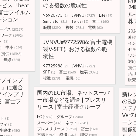
防
ビス「beat
ける複数の脆弱性
2
 富士フイルム
ル
96920775
JVNVU
Lite
(1)
(2727)
(99)
ーション
株
Simulator
Tellus
富士
(31)
(15)
(160)
脆弱
複数
電機
(3390)
(2781)
(63)
ービス
(20137)
202
トワーク
(1992)
ai
(6
JVNVU#97725986: 富士電機
ン
(36)
イン
中小
)
(229)
製V-SFTにおける複数の脆
セキ
提供
(16563)
弱性
ワン
無線
(725)
対応
97725986
JVNVU
(2)
(2727)
提供
SFT
富士
脆弱
(5)
(160)
(3390)
活用
複数
電機
(2781)
(63)
ナノインプ
販売
ィ」に適合
国内のEC市場、ネットスーパ
ノインプリ
新レ
ー市場などを調査 | プレスリ
| 富士フ
の視
リース | 富士経済グループ
ステム
Ver
EC
グループ
(1532)
(2980)
ント
(1)
ーシ
スーパー
ネット
(332)
(2341)
フィ
(3)
画像
プレスリリース
富士
(19523)
(160)
半導体
(480)
市場
経済
調査
(1946)
(946)
(5801)