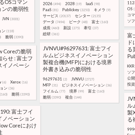
けるOSコマン
112
2026
2028
IaaS
(494)
(19)
(98)
ョンの脆弱性
OS
PaaS
Publickey
キメラ
(81)
(3250)
(9)
コマ
サービス
センター
(20137)
(2135)
JVN
(3001)
ソフ
データ
ピーク
富士
(7494)
(48)
(160)
成長
新設
牽引
(460)
(275)
(37)
ョン
(118)
総研
(361)
富
脆弱
)
(3390)
ド
JVNVU#96297631: 富士フイ
る
low Coreの脆弱
ルムビジネスイノベーション
Pub
らせ : 富士フ
製複合機(MFP)における境界
スイノベーシ
KKR
外書き込みの脆弱性
ソフ
公開
96297631
JVNVU
(2)
(2727)
w
Xerox
(6)
(16)
投資
MFP
ビジネスイノベーション
(31)
(36)
ョン
(36)
フイルム
境界
富士
(77)
(99)
(160)
脆弱
(160)
(3390)
脆弱
複合
(3390)
(144)
JV
ル
1190: 富士フイ
製X
イノベーション
る
Flow Coreにおけ
999
性