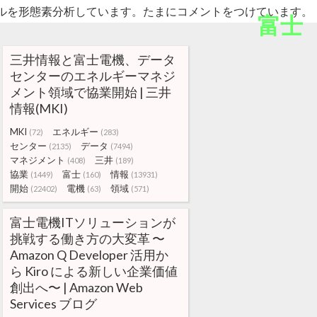
ルを形態素分析しています。たまにコメントをつけています。
富士
三井情報と富士電機、データ
センターのエネルギーマネジ
メント領域で協業開始 | 三井
情報(MKI)
MKI
エネルギー
(72)
(283)
センター
データ
(2135)
(7494)
マネジメント
三井
(408)
(189)
協業
富士
情報
(1449)
(160)
(13931)
開始
電機
領域
(22402)
(63)
(571)
富士電機ITソリューションが
挑戦する働き方の大変革 〜
Amazon Q Developer 活用か
ら Kiro による新しい企業価値
創出へ〜 | Amazon Web
Services ブログ