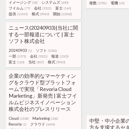
イメージング
システムズ
(28)
(640)
複数
電機
(2781)
(63)
フイルム
会社
富士
(77)
(9322)
(160)
提供
株式
開始
(16563)
(8960)
(22402)
ニュース(20240903)|当社に関
する一部報道について | 富士
ソフト株式会社
20240903
ソフト
(1)
(1036)
一部
会社
報道
(1373)
(9322)
(2305)
富士
当社
株式
(160)
(807)
(8960)
企業の効率的なマーケティン
グをクラウド型プラットフォ
ームで実現「Revoria Cloud
Marketing」新発売 | 富士フイ
ルムビジネスイノベーション
株式会社のプレスリリース
Cloud
Marketing
(2338)
(206)
中堅・中小企業
Revoria
クラウド
(1)
(6696)
方を支援するセ