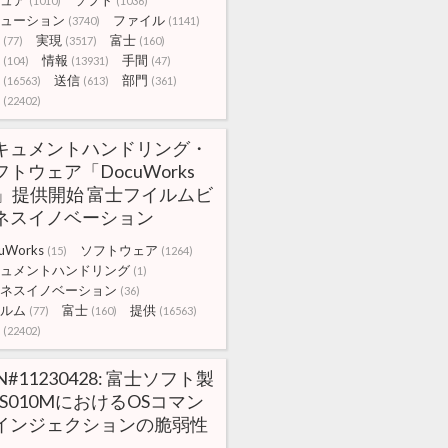
ュア
ソフト
(1010)
(1036)
ューション
ファイル
(3740)
(1141)
実現
富士
(77)
(3517)
(160)
情報
手間
(104)
(13931)
(47)
送信
部門
(16563)
(613)
(361)
(22402)
キュメントハンドリング・
フトウェア「DocuWorks
0」提供開始 富士フイルムビ
ネスイノベーション
uWorks
ソフトウェア
(15)
(1264)
ュメントハンドリング
(1)
ネスイノベーション
(36)
ルム
富士
提供
(77)
(160)
(16563)
(22402)
N#11230428: 富士ソフト製
 FS010MにおけるOSコマン
インジェクションの脆弱性