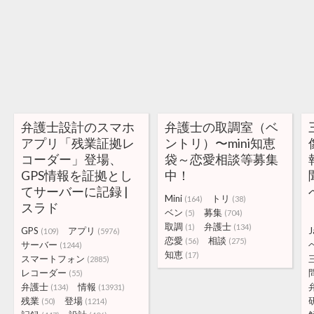
弁護士設計のスマホ
弁護士の取調室（ベ
アプリ「残業証拠レ
ントリ）〜mini知恵
コーダー」登場、
袋～恋愛相談等募集
GPS情報を証拠とし
中！
てサーバーに記録 |
Mini
トリ
(164)
(38)
スラド
ベン
募集
(5)
(704)
取調
弁護士
(1)
(134)
GPS
アプリ
J
(109)
(5976)
恋愛
相談
(56)
(275)
サーバー
(1244)
知恵
(17)
スマートフォン
(2885)
レコーダー
(55)
弁護士
情報
(134)
(13931)
残業
登場
(50)
(1214)