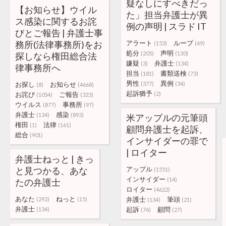
疑なしにすべきだっ
【お知らせ】ウイル
た」担当弁護士が異
ス感染に関するお詫
例の声明 | スラド IT
びとご報告 | 弁護士事
務所(法律事務所)をお
アラート
ループ
(153)
(49)
処分
声明
(205)
(130)
探しなら権田総合法
嫌疑
弁護士
(3)
(134)
律事務所へ
担当
書類送検
(181)
(73)
男性
異例
お探し
お知らせ
(377)
(34)
(8)
(4668)
起訴猶予
お詫び
ご報告
(2)
(1054)
(323)
ウイルス
事務所
(877)
(97)
弁護士
感染
(134)
(893)
米アップルの元筆頭
権田
法律
(1)
(161)
顧問弁護士を起訴、
総合
(901)
インサイダーの罪で
| ロイター
弁護士ねっと | きっ
と見つかる、あな
アップル
(1551)
インサイダー
(14)
たの弁護士
ロイター
(4622)
あなた
ねっと
弁護士
筆頭
(292)
(15)
(134)
(21)
弁護士
起訴
顧問
(134)
(74)
(27)