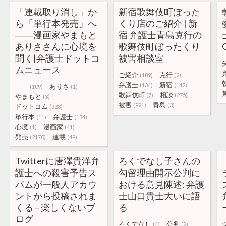
「連載取り消し」か
新宿歌舞伎町ぼった
ら「単行本発売」へ
くり店のご紹介 | 新
――漫画家やまもと
宿 弁護士青島克行の
ありささんに心境を
歌舞伎町ぼったくり
聞く|弁護士ドットコ
被害相談室
ムニュース
ご紹介
克行
(189)
(2)
弁護士
新宿
(134)
(142)
――
ありさ
(109)
(1)
歌舞伎町
相談
(7)
(275)
やまもと
(3)
被害
青島
(921)
(3)
ドットコム
(328)
単行本
弁護士
(11)
(134)
心境
漫画家
(1)
(41)
発売
連載
(2170)
(49)
Twitterに唐澤貴洋弁
ろくでなし子さんの
護士への殺害予告ス
勾留理由開示公判に
パムが一般人アカウ
おける意見陳述: 弁護
ントから投稿されま
士山口貴士大いに語
くる – 楽しくないブ
る
ログ
ろくでなし
公判
(4)
(2)