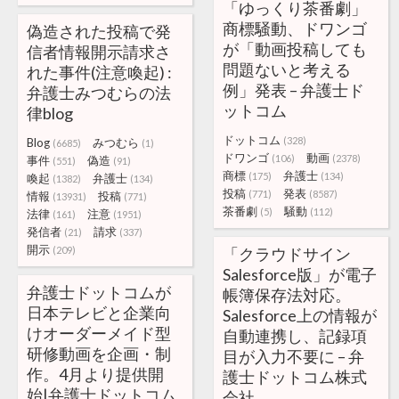
「ゆっくり茶番劇」
商標騒動、ドワンゴ
偽造された投稿で発
が「動画投稿しても
信者情報開示請求さ
問題ないと考える
れた事件(注意喚起) :
例」発表 – 弁護士ド
弁護士みつむらの法
ットコム
律blog
ドットコム
(328)
Blog
みつむら
(6685)
(1)
ドワンゴ
動画
(106)
(2378)
事件
偽造
(551)
(91)
商標
弁護士
(175)
(134)
喚起
弁護士
(1382)
(134)
投稿
発表
(771)
(8587)
情報
投稿
(13931)
(771)
茶番劇
騒動
(5)
(112)
法律
注意
(161)
(1951)
発信者
請求
(21)
(337)
開示
(209)
「クラウドサイン
Salesforce版」が電子
弁護士ドットコムが
帳簿保存法対応。
日本テレビと企業向
Salesforce上の情報が
けオーダーメイド型
自動連携し、記録項
研修動画を企画・制
目が入力不要に – 弁
作。4月より提供開
護士ドットコム株式
始|弁護士ドットコム
会社