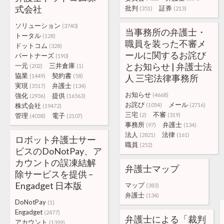
式会社
批判
証券
(351)
(213)
ソリューション
(3740)
当事務所の弁護士・
トータル
(128)
職員を装った不審メ
ドットコム
(328)
ールに関するお詫び
パートナーズ
(190)
とお知らせ | 弁護士法
一元
三井倉庫
(202)
(1)
協業
契約書
(1449)
(58)
人 三宅法律事務所
実現
弁護士
(3517)
(134)
お知らせ
強化
提供
(4668)
(2936)
(16563)
お詫び
メール
株式会社
(1054)
(2716)
(19472)
三宅
不審
管理
電子
(2)
(319)
(4038)
(2107)
事務所
弁護士
(97)
(134)
法人
法律
(2821)
(161)
ロボット弁護士サー
職員
(252)
ビスのDoNotPay、ア
カウントの誤凍結解
弁護士マップ
除サービスを提供 –
Engadget 日本版
マップ
(383)
弁護士
(134)
DoNotPay
(1)
Engadget
(2477)
弁護士による「裁判
アカウント
(1399)