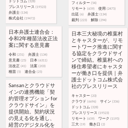
ドットコム
(328)
フィルター
(54)
プレスリリース
(19523)
リモート
使用
(659)
(2475)
弁護士
(134)
出廷
弁護士
(6)
(134)
株式会社
(19472)
裁判
解除
(223)
(294)
日本弁護士連合会：
日本三大秘境の椎葉村
令和2年種苗法改正法
とキャスターが、リモ
案に関する意見書
ートワーク推進に関す
る協定をクラウドサイ
令和
弁護士
(251)
(134)
ンで締結。椎葉村への
意見書
日本
(25)
(6311)
移住希望者にキャスタ
法改正
法案
(41)
(203)
種苗
連合会
(5)
(25)
ーが働き口を提供｜弁
護士ドットコム株式会
Sansanとクラウドサ
社のプレスリリース
インの連携機能「契
キャスター
(20)
約管理オプション for
クラウド
サイン
(6696)
(336)
クラウドサイン」を
ドットコム
(328)
提供開始。契約状況
プレスリリース
(19523)
の見える化を通し、
リモート
ワーク
(659)
(1195)
経営のデジタル化を
三大
働き口
(19)
(2)