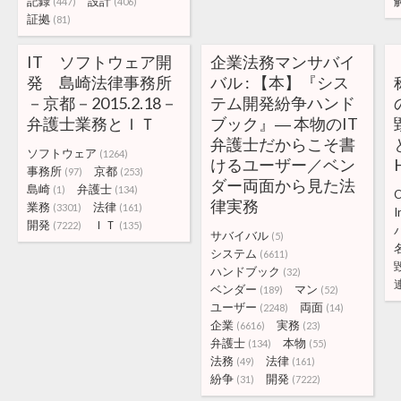
記録
設計
(447)
(406)
証拠
(81)
IT ソフトウェア開
企業法務マンサバイ
発 島崎法律事務所
バル : 【本】『シス
－京都－2015.2.18－
テム開発紛争ハンド
弁護士業務とＩＴ
ブック』― 本物のIT
弁護士だからこそ書
ソフトウェア
(1264)
けるユーザー／ベン
事務所
京都
(97)
(253)
ダー両面から見た法
島崎
弁護士
(1)
(134)
C
律実務
業務
法律
(3301)
(161)
I
開発
ＩＴ
(7222)
(135)
サバイバル
(5)
システム
(6611)
ハンドブック
(32)
ベンダー
マン
(189)
(52)
ユーザー
両面
(2248)
(14)
企業
実務
(6616)
(23)
弁護士
本物
(134)
(55)
法務
法律
(49)
(161)
紛争
開発
(31)
(7222)