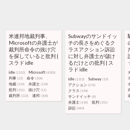
米連邦地裁判事、
Subwayのサンドイッ
Microsoftの弁護士が
チの長さをめぐるク
裁判所命令の抜け穴
ラスアクション訴訟
を探していると批判 |
に対し弁護士が儲け
スラド idle
るだけとの批判 | ス
ラド idle
idle
Microsoft
(1310)
(4583)
判事
命令
(25)
(304)
idle
Subway
(1310)
(10)
地裁
弁護士
(193)
(134)
アクション
(176)
批判
抜け穴
(351)
(11)
クラス
(194)
裁判所
連邦
(223)
(304)
サンドイッチ
(8)
弁護士
批判
(134)
(351)
訴訟
(440)