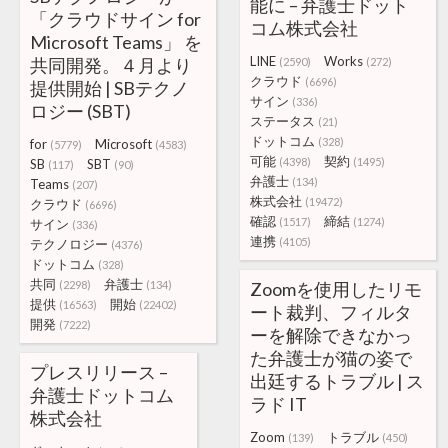
能に – 弁護士ドット
「クラウドサイン for
コム株式会社
Microsoft Teams」 を
LINE
Works
共同開発。４月より
(2590)
(272)
クラウド
(6696)
提供開始 | SBテクノ
サイン
(336)
ロジー (SBT)
ステータス
(21)
ドットコム
(328)
for
Microsoft
(5779)
(4583)
可能
契約
(4398)
(1495)
SB
SBT
(117)
(90)
弁護士
(134)
Teams
(207)
株式会社
(19472)
クラウド
(6696)
確認
締結
(1517)
(1274)
サイン
(336)
連携
(4105)
テクノロジー
(4376)
ドットコム
(328)
共同
弁護士
(2298)
(134)
Zoomを使用したリモ
提供
開始
(16563)
(22402)
ート裁判、フィルタ
開発
(7222)
ーを解除できなかっ
た弁護士が猫の姿で
プレスリリース –
出廷するトラブル | ス
弁護士ドットコム
ラド IT
株式会社
Zoom
トラブル
(139)
(450)