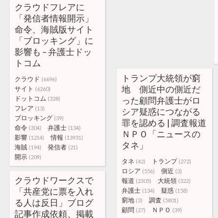
クラウドフレアに
「発信者情報開示」
命令、海賊版サイト
「ブロッキング」に
影響も – 弁護士ドッ
トコム
トランプ大統領が窮
クラウド
(6696)
地 側近中の側近だ
サイト
(6260)
ドットコム
った顧問弁護士がロ
(328)
フレア
(13)
シア疑惑につながる
ブロッキング
(39)
罪を認める | 調査報道
命令
弁護士
(304)
(134)
ＮＰＯ「ニュースの
影響
情報
(1214)
(13931)
タネ」
海賊
発信者
(194)
(21)
開示
(209)
タネ
トランプ
(42)
(272)
ロシア
側近
(556)
(3)
クラウドワークスで
報道
大統領
(2305)
(322)
「共産党に票を入れ
弁護士
疑惑
(134)
(158)
窮地
調査
る人は反日」ブログ
(3)
(5801)
顧問
ＮＰＯ
(27)
(39)
記事作成依頼、掲載