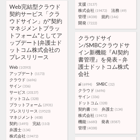
支援
(5137)
Web完結型クラウド
株式会社
法務
(19472)
(49)
契約サービス「クラ
管理
規約
(4038)
(146)
ウドサイン」が“契約
開発
(7222)
マネジメントプラッ
トフォーム”としてア
クラウドサイ
ップデート|弁護士ド
ン/SMBCクラウドサ
ットコム株式会社の
イン新機能『AI契約
プレスリリース
書管理』を発表 – 弁
護士ドットコム株式
Web
(10593)
会社
アップデート
(1173)
クラウド
(6696)
ai
SMBC
(6994)
(32)
サイン
(336)
クラウド
(6696)
サービス
(20137)
サイン
(336)
ドットコム
(328)
ドットコム
(328)
プラットフォーム
(2931)
契約書
弁護士
(58)
(134)
プレスリリース
(19523)
株式会社
(19472)
マネジメント
(408)
機能
発表
(6680)
(8587)
契約
完結
(1495)
(110)
管理
(4038)
弁護士
(134)
株式会社
(19472)