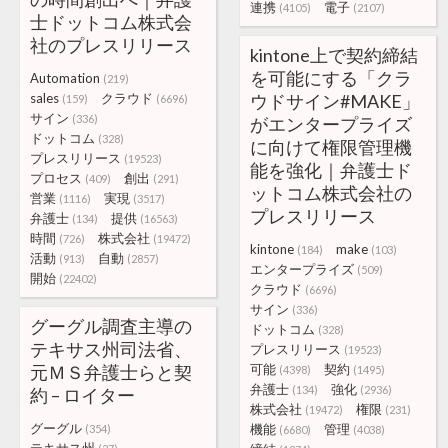
連携
電子
(4105)
(2107)
士ドットコム株式会
社のプレスリリース
kintone上で契約締結
を可能にする「クラ
Automation
(219)
sales
クラウド
ウドサイン#MAKE」
(159)
(6696)
サイン
(336)
がエンタープライズ
ドットコム
(328)
に向けて権限管理機
プレスリリース
(19523)
能を強化｜弁護士ド
プロセス
創出
(409)
(291)
ットコム株式会社の
営業
実現
(1116)
(3517)
プレスリリース
弁護士
提供
(134)
(16563)
時間
株式会社
(726)
(19472)
kintone
make
(184)
(103)
活動
自動
(913)
(2857)
エンタープライズ
(509)
開始
(22402)
クラウド
(6696)
サイン
(336)
グーグル調査主導の
ドットコム
(328)
テキサス州司法省、
プレスリリース
(19523)
元ＭＳ弁護士らと契
可能
契約
(4398)
(1495)
弁護士
強化
(134)
(2936)
約 – ロイター
株式会社
権限
(19472)
(231)
グーグル
機能
管理
(354)
(6680)
(4038)