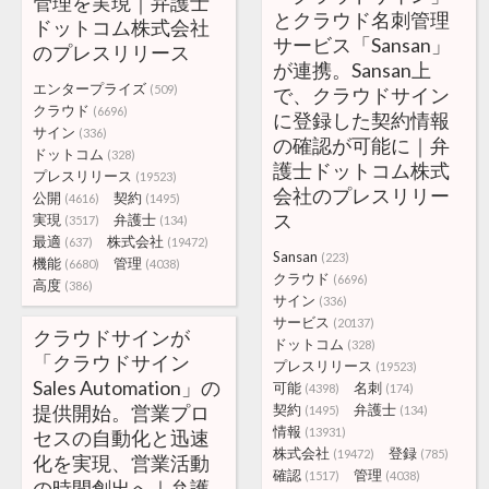
管理を実現｜弁護士
とクラウド名刺管理
ドットコム株式会社
サービス「Sansan」
のプレスリリース
が連携。Sansan上
エンタープライズ
(509)
で、クラウドサイン
クラウド
(6696)
に登録した契約情報
サイン
(336)
の確認が可能に｜弁
ドットコム
(328)
護士ドットコム株式
プレスリリース
(19523)
会社のプレスリリー
公開
契約
(4616)
(1495)
ス
実現
弁護士
(3517)
(134)
最適
株式会社
(637)
(19472)
Sansan
(223)
機能
管理
(6680)
(4038)
クラウド
(6696)
高度
(386)
サイン
(336)
サービス
(20137)
クラウドサインが
ドットコム
(328)
「クラウドサイン
プレスリリース
(19523)
Sales Automation」の
可能
名刺
(4398)
(174)
提供開始。営業プロ
契約
弁護士
(1495)
(134)
情報
(13931)
セスの自動化と迅速
株式会社
登録
(19472)
(785)
化を実現、営業活動
確認
管理
(1517)
(4038)
の時間創出へ｜弁護