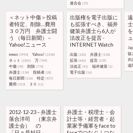
連合会
(25)
＜ネット中傷＞投稿
出版権を電子出版に
者特定、削除…費用
も拡張すべき、福井
３０万円 弁護士闘
健策弁護士ら6人が
を
う （毎日新聞） –
法改正を提言 -
Yahoo!ニュース
INTERNET Watch
Ja
協
news
Yahoo!
出版
弁護士
(5990)
(2148)
(183)
(134)
弁
ネット
万
拡張
提言
(2341)
(749)
(646)
(109)
遠
中傷
削除
法改正
福井健策
(98)
(774)
(41)
(1)
弁護士
投稿者
電子出版
(134)
(28)
(16)
毎日新聞
特定
(136)
(457)
費用
３０
(210)
(11)
2012-12-23 – 弁護士
弁護士・税理士・会
落合洋司 （東京弁
計士等・経営者・起
護士会） の
業家予備軍をface to
「日々是好日」
faceでつなぐ｜つな