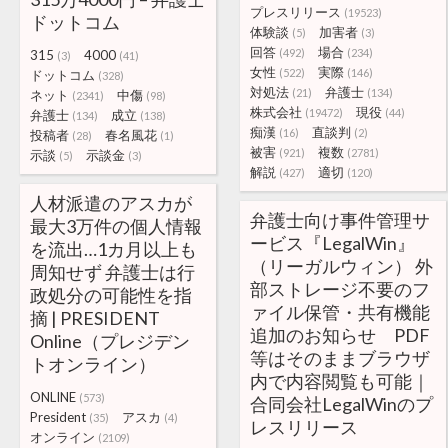
プレスリリース
(19523)
ドットコム
体験談
加害者
(5)
(3)
回答
場合
(492)
(234)
315
4000
(3)
(41)
女性
実際
(522)
(146)
ドットコム
(328)
対処法
弁護士
(21)
(134)
ネット
中傷
(2341)
(98)
株式会社
現役
(19472)
(44)
弁護士
成立
(134)
(138)
痴漢
直談判
(16)
(2)
投稿者
春名風花
(28)
(1)
被害
複数
(921)
(2781)
示談
示談金
(5)
(3)
解説
適切
(427)
(120)
人材派遣のアスカが
弁護士向け事件管理サ
最大3万件の個人情報
ービス『LegalWin』
を流出…1カ月以上も
（リーガルウィン） 外
周知せず 弁護士は行
部ストレージ不要のフ
政処分の可能性を指
ァイル保管・共有機能
摘 | PRESIDENT
追加のお知らせ PDF
Online（プレジデン
等はそのままブラウザ
トオンライン）
内で内容閲覧も可能｜
ONLINE
(573)
合同会社LegalWinのプ
President
アスカ
(35)
(4)
レスリリース
オンライン
(2109)