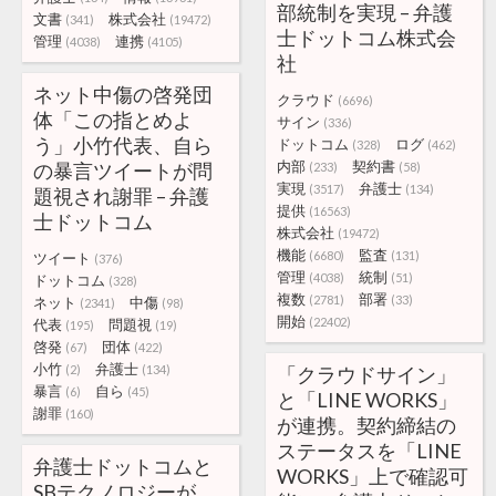
部統制を実現 – 弁護
文書
株式会社
(341)
(19472)
士ドットコム株式会
管理
連携
(4038)
(4105)
社
ネット中傷の啓発団
クラウド
(6696)
体「この指とめよ
サイン
(336)
う」小竹代表、自ら
ドットコム
ログ
(328)
(462)
内部
契約書
の暴言ツイートが問
(233)
(58)
実現
弁護士
(3517)
(134)
題視され謝罪 – 弁護
提供
(16563)
士ドットコム
株式会社
(19472)
機能
監査
(6680)
(131)
ツイート
(376)
管理
統制
(4038)
(51)
ドットコム
(328)
複数
部署
(2781)
(33)
ネット
中傷
(2341)
(98)
開始
(22402)
代表
問題視
(195)
(19)
啓発
団体
(67)
(422)
小竹
弁護士
(2)
(134)
「クラウドサイン」
暴言
自ら
(6)
(45)
と「LINE WORKS」
謝罪
(160)
が連携。契約締結の
ステータスを「LINE
弁護士ドットコムと
WORKS」上で確認可
SBテクノロジーが