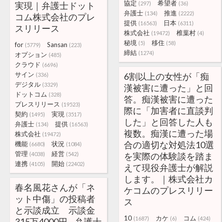
協定
希望者
実現｜弁護士ドット
(297)
(36)
弁護士
推進
(134)
(2222)
コム株式会社のプレ
提供
日本
(16563)
(6311)
スリリース
株式会社
椎葉村
(19472)
(4)
秘境
移住
(5)
(58)
for
Sansan
(5779)
(223)
締結
(1274)
オプション
(485)
クラウド
(6696)
サイン
6割以上の女性が「痴
(336)
デジタル
(3329)
漢被害に遭った」と回
ドットコム
(328)
答。痴漢被害に遭った
プレスリリース
(19523)
際に「加害者に直談判
契約
実現
(1495)
(3517)
した」と回答した人も
弁護士
提供
(134)
(16563)
複数。痴漢に遭った場
株式会社
(19472)
合の適切な対処法10選
機能
状況
(6680)
(1084)
管理
経営
(4038)
(542)
を実際の体験談を踏ま
連携
開始
(4105)
(22402)
えて現役弁護士が解説
します。｜株式会社カ
春名風花さんが「ネ
ケコムのプレスリリー
ット中傷」の投稿者
ス
と示談成立 示談金
10
カケ
コム
(1687)
(6)
(424)
315万4000円 – 弁護士