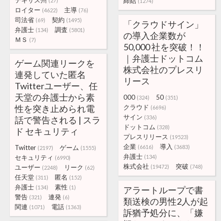
テキサス州
締結
(27)
(1274)
ロイター
主導
(4622)
(76)
司法省
契約
(69)
(1495)
「クラウドサイン」
弁護士
調査
(134)
(5801)
の導入企業数が
ＭＳ
(7)
50,000 社を突破！！
｜弁護士ドットコム
ゲーム関連リークを
株式会社のプレスリ
連発していた匿名
リース
Twitterユーザー、任
天堂の弁護士から素
000
50
(324)
(351)
性を突き止められ電
クラウド
(6696)
サイン
(336)
話で警告される | スラ
ドットコム
(328)
ド セキュリティ
プレスリリース
(19523)
企業
導入
Twitter
ゲーム
(6616)
(3683)
(2197)
(1555)
弁護士
セキュリティ
(134)
(6990)
株式会社
突破
ユーザー
リーク
(19472)
(748)
(2248)
(62)
任天堂
匿名
(311)
(152)
弁護士
素性
(134)
(1)
アラートループで書
警告
連発
(321)
(6)
類送検の男性2人が起
関連
電話
(1071)
(1363)
訴猶予処分に、「嫌