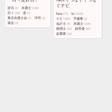
ぐナビ
好日
弁護士
(1)
(134)
日々
是
(30)
(1)
face
to
(77)
(3535)
東京弁護士会
洋司
(1)
(2)
ナビ
予備軍
(183)
(2)
落合
(2)
会計士
弁護士
(4)
(134)
税理士
経営者
(14)
(49)
起業家
(36)