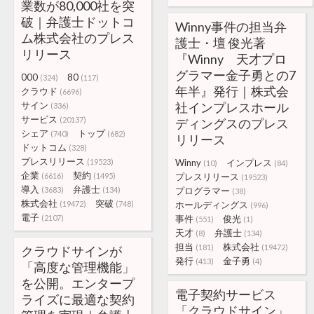
業数が80,000社を突
破｜弁護士ドットコ
Winny事件の担当弁
ム株式会社のプレス
護士・壇 俊光著
リリース
『Winny 天才プロ
グラマー金子勇との7
000
80
(324)
(117)
年半』発行｜株式会
クラウド
(6696)
サイン
社インプレスホール
(336)
サービス
(20137)
ディングスのプレス
シェア
トップ
(740)
(682)
リリース
ドットコム
(328)
プレスリリース
(19523)
Winny
インプレス
(10)
(84)
企業
契約
(6616)
(1495)
プレスリリース
(19523)
導入
弁護士
(3683)
(134)
プログラマー
(38)
株式会社
突破
(19472)
(748)
ホールディングス
(996)
電子
(2107)
事件
俊光
(551)
(1)
天才
弁護士
(8)
(134)
担当
株式会社
(181)
(19472)
クラウドサインが
発行
金子勇
(413)
(4)
「高度な管理機能」
を公開。エンタープ
電子契約サービス
ライズに最適な契約
「クラウドサイン」