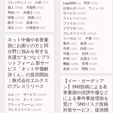
プレジデント
人材
(6)
(471)
LegalWin
PDF
(2)
(335)
個人
可能性
(2806)
(953)
お知らせ
ウィン
(4668)
(28)
周知
弁護士
(19)
(134)
サービス
(20137)
情報
指摘
(13931)
(333)
ストレージ
(633)
最大
派遣
(1102)
(83)
ファイル
(1141)
流出
行政処分
(1562)
(41)
ブラウザ
(524)
プレスリリース
(19523)
リーガル
不要
ネット中傷や名誉棄
(21)
(359)
事件
保管
(551)
(141)
損にお困りの方と同
共有
内容
(920)
(366)
分野に強みを有する
可能
合同
(4398)
(323)
弁護士*をつなぐプラ
外部
弁護士
(427)
(134)
ットフォーム 新サー
機能
管理
(6680)
(4038)
ビス「ネット中傷解
追加
閲覧
(2238)
(408)
決くん」の提供開始
｜株式会社エルテス
【イー・ガーディア
のプレスリリース
ン】SNS投稿による名
誉棄損や誹謗中傷など
エル
サービス
(97)
(20137)
による事件事故増加を
テス
ネット
(48)
(2341)
受け 「SNSリスク投稿
プラットフォーム
(2931)
対策サービス」提供開
プレスリリース
(19523)