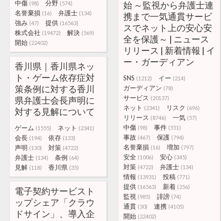
中傷
分野
始 ～監視から弁護士連
(98)
(574)
名誉棄損
弁護士
(16)
(134)
携まで一気通貫サービ
強み
提供
(47)
(16563)
スでネット上の安心安
株式会社
解決
(19472)
(569)
全を保護～ | ニュース
開始
(22402)
リリース | 新着情報 | イ
ー・ガーディアン
香川県｜香川県ネッ
ト・ゲーム依存症対
SNS
イー
(1212)
(214)
策条例に対する香川
ガーディアン
(78)
サービス
県弁護士会長声明に
(20137)
ネット
リスク
(2341)
(696)
対する見解について
リリース
一気
(8746)
(57)
中傷
事件
ゲーム
ネット
(98)
(551)
(1555)
(2341)
事故
保護
会長
依存
(467)
(794)
(194)
(133)
名誉棄損
増加
声明
対策
(16)
(797)
(130)
(4722)
安全
安心
弁護士
条例
(1006)
(345)
(134)
(64)
対策
弁護士
見解
香川県
(4722)
(134)
(118)
(35)
情報
投稿
(13931)
(771)
提供
新着
(16563)
(256)
電子契約サービスト
監視
誹謗
(985)
(74)
ップシェア「クラウ
通貫
連携
(30)
(4105)
ドサイン」、導入企
開始
(22402)