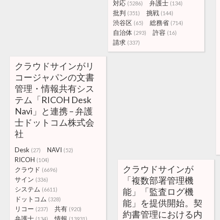
対応
弁護士
(5286)
(134)
批判
挑戦
(351)
(144)
渋谷区
総務省
(65)
(714)
自治体
許容
(293)
(16)
請求
(337)
クラウドサインがリ
コージャパンの文書
管理・情報共有シス
テム「RICOH Desk
Navi」と連携 – 弁護
士ドットコム株式会
社
Desk
NAVI
(27)
(52)
RICOH
(104)
クラウドサインが
クラウド
(6696)
「複数部署管理機
サイン
(336)
システム
(6611)
能」「監査ログ機
ドットコム
(328)
能」を提供開始。契
リコー
共有
(237)
(920)
約書管理における内
弁護士
情報
(134)
(13931)