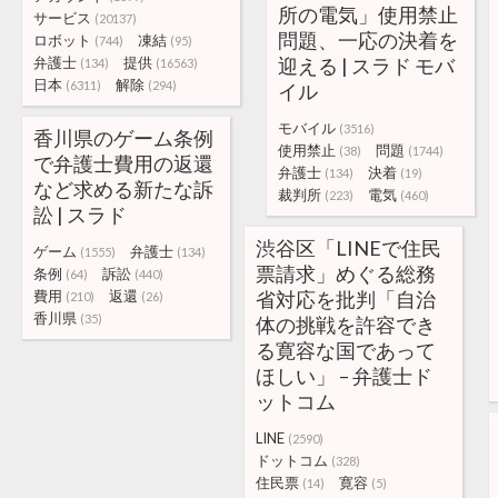
所の電気」使用禁止
サービス
(20137)
問題、一応の決着を
ロボット
凍結
(744)
(95)
弁護士
提供
迎える | スラド モバ
(134)
(16563)
日本
解除
(6311)
(294)
イル
モバイル
(3516)
香川県のゲーム条例
使用禁止
問題
(38)
(1744)
で弁護士費用の返還
弁護士
決着
(134)
(19)
など求める新たな訴
裁判所
電気
(223)
(460)
訟 | スラド
渋谷区「LINEで住民
ゲーム
弁護士
(1555)
(134)
票請求」めぐる総務
条例
訴訟
(64)
(440)
費用
返還
省対応を批判「自治
(210)
(26)
香川県
(35)
体の挑戦を許容でき
る寛容な国であって
ほしい」 – 弁護士ド
ットコム
LINE
(2590)
ドットコム
(328)
住民票
寛容
(14)
(5)