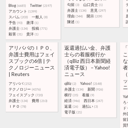
勾留
山口貴士
(3)
(1)
Blog
Twitter
(6685)
(2197)
弁護士
意見
(134)
(297)
アカウント
(1399)
理由
開示
(544)
(209)
スパム
一般人
(203)
(8)
陳述
(1)
予告
唐澤
(93)
(1)
弁護士
投稿
(134)
(771)
殺害
貴洋
(31)
(1)
アリババのＩＰＯ、
返還過払い金、弁護
弁護士費用はフェイ
士らの着服横行か
こ
スブックの6倍 | テ
（qBiz 西日本新聞経
クノロジーニュース
済電子版） – Yahoo!
| Reuters
ニュース
（
ッ
アリババ
qBiz
Yahoo!
(252)
(2)
(2148)
テクノロジー
弁護士
新聞
(4376)
(134)
(926)
フェイスブック
横行
着服
(720)
(35)
(9)
Ya
弁護士
費用
経済
西日本
(134)
(210)
(946)
(247)
ろ
ＩＰＯ
返還
過払い
(78)
(26)
(3)
ド
電子版
(21)
外
留
質