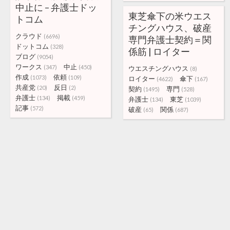
中止に – 弁護士ドッ
東芝傘下の米ウエス
トコム
チングハウス、破産
クラウド
(6696)
専門弁護士契約＝関
ドットコム
(328)
係筋 | ロイター
ブログ
(9054)
ワークス
中止
(347)
(450)
ウエスチングハウス
(8)
作成
依頼
(1073)
(109)
ロイター
傘下
(4622)
(167)
共産党
反日
(20)
(2)
契約
専門
(1495)
(528)
弁護士
掲載
(134)
(459)
弁護士
東芝
(134)
(1039)
記事
(572)
破産
関係
(65)
(687)