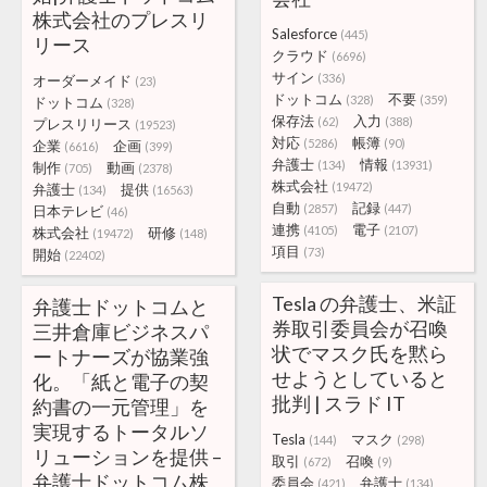
株式会社のプレスリ
Salesforce
(445)
リース
クラウド
(6696)
サイン
(336)
オーダーメイド
(23)
ドットコム
不要
(328)
(359)
ドットコム
(328)
保存法
入力
(62)
(388)
プレスリリース
(19523)
対応
帳簿
(5286)
(90)
企業
企画
(6616)
(399)
弁護士
情報
(134)
(13931)
制作
動画
(705)
(2378)
株式会社
(19472)
弁護士
提供
(134)
(16563)
自動
記録
(2857)
(447)
日本テレビ
(46)
連携
電子
(4105)
(2107)
株式会社
研修
(19472)
(148)
項目
(73)
開始
(22402)
Tesla の弁護士、米証
弁護士ドットコムと
券取引委員会が召喚
三井倉庫ビジネスパ
状でマスク氏を黙ら
ートナーズが協業強
せようとしていると
化。「紙と電子の契
批判 | スラド IT
約書の一元管理」を
実現するトータルソ
Tesla
マスク
(144)
(298)
リューションを提供 –
取引
召喚
(672)
(9)
弁護士ドットコム株
委員会
弁護士
(421)
(134)