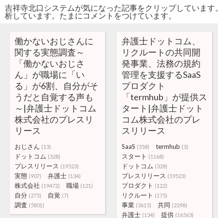
吉祥寺北口システムが気になった記事をクリップしています
析しています。たまにコメントをつけています。
働かないおじさんに
弁護士ドットコム、
関する実態調査～
リクルートの共同開
「働かないおじさ
発事業、法務の規約
ん」が職場に「い
管理を支援するSaaS
る」が6割、自分がそ
プロダクト
うだと自覚する声も
「termhub」が提供ス
～|弁護士ドットコム
タート|弁護士ドット
株式会社のプレスリ
コム株式会社のプレ
リース
スリリース
おじさん
SaaS
termhub
(13)
(558)
(3)
ドットコム
スタート
(328)
(1168)
プレスリリース
ドットコム
(19523)
(328)
実態
弁護士
プレスリリース
(907)
(134)
(19523)
株式会社
職場
プロダクト
(19472)
(121)
(122)
自分
自覚
リクルート
(275)
(7)
(175)
調査
事業
共同
(5801)
(3615)
(2298)
弁護士
提供
(134)
(16563)