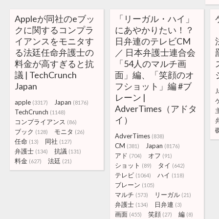
Appleが同社のeブッ
「リーガル・ハイ」
クに関するコンプラ
にあやかりたい！？
イアンスをモニタす
日弁連のテレビCM
る法廷任命弁護士の
／ 日本弁護士連合会
料金が高すぎると抗
「54人のマルチ画
議 | TechCrunch
面」編、「笑顔のオ
Japan
フショット」編 #ブ
J
レーン |
apple
Japan
(3317)
(8176)
AdverTimes（アドタ
TechCrunch
(1148)
イ）
コンプライアンス
(86)
ブック
モニタ
(128)
(26)
AdverTimes
(838)
任命
同社
(13)
(127)
CM
Japan
(381)
(8176)
弁護士
抗議
(134)
(131)
アド
オフ
(704)
(91)
料金
法廷
(627)
(21)
ショット
タイ
(89)
(642)
テレビ
ハイ
(1064)
(118)
ブレーン
(105)
マルチ
リーガル
(573)
(21)
弁護士
日弁連
(134)
(3)
画面
笑顔
編
(455)
(27)
(8)