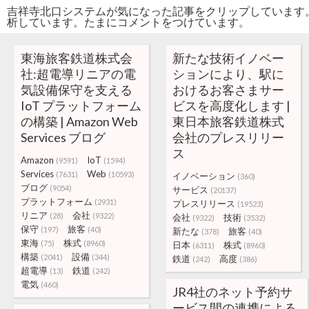
吉祥寺北口システムが気になった記事をクリップしています
析しています。たまにコメントをつけています。
東海旅客鉄道株式会
新たな技術イノベー
社:超電導リニアの電
ションにより、駅に
気設備保守を支える
おけるお客さまサー
IoT プラットフォーム
ビスを高度化します |
の構築 | Amazon Web
東日本旅客鉄道株式
Services ブログ
会社のプレスリリー
ス
Amazon
IoT
(9591)
(1594)
Services
Web
(7631)
(10593)
イノベーション
(360)
ブログ
(9054)
サービス
(20137)
プラットフォーム
(2931)
プレスリリース
(19523)
リニア
会社
(28)
(9322)
会社
技術
(9322)
(3532)
保守
旅客
(197)
(40)
新たな
旅客
(378)
(40)
東海
株式
(75)
(8960)
日本
株式
(6311)
(8960)
構築
設備
(2041)
(344)
鉄道
高度
(242)
(386)
超電導
鉄道
(13)
(242)
電気
(460)
JR4社のネット予約サ
ービス間の連携による