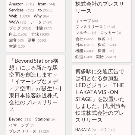
株式会社のプレスリ
Amazon
from
(9591)
(644)
リース
Services
to
(7631)
(3535)
Web
Why
(10593)
(86)
キューブ
(60)
WoW
データ
(21)
(7494)
プレスリリース
(19523)
ブログ
体験
(9054)
(977)
マルチエ
ロッカー
(2)
(31)
向上
方法
(1602)
(1080)
会社
旅客
(9322)
(40)
旅客
活用
(40)
(5660)
日本
株式
(6311)
(8960)
空港
(130)
機能
稼働
(6680)
(370)
鉄道
開始
(242)
(22402)
「Beyond Stations構
想」による新たな駅
博多駅に交通広告で
空間を創造します～
は初となる参加型
「イマーシブなメデ
LEDビジョン「THE
ィア空間」が誕生!～|
HAKATA VISI-ON
東日本旅客鉄道株式
STAGE」を設置いた
会社のプレスリリー
しました。|九州旅客
ス
鉄道株式会社のプレ
スリリース
Beyond
Stations
(112)
(6)
イマーシブ
(7)
HAKATA
LED
(5)
(143)
プレスリリース
(19523)