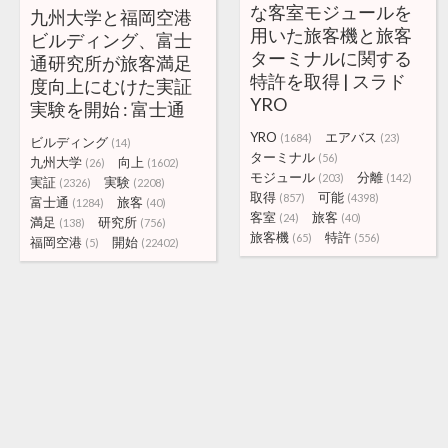
な客室モジュールを
九州大学と福岡空港
用いた旅客機と旅客
ビルディング、富士
ターミナルに関する
通研究所が旅客満足
特許を取得 | スラド
度向上にむけた実証
YRO
実験を開始 : 富士通
YRO
エアバス
(1684)
(23)
ビルディング
(14)
ターミナル
(56)
九州大学
向上
(26)
(1602)
モジュール
分離
(203)
(142)
実証
実験
(2326)
(2208)
取得
可能
(857)
(4398)
富士通
旅客
(1284)
(40)
客室
旅客
(24)
(40)
満足
研究所
(138)
(756)
旅客機
特許
(65)
(556)
福岡空港
開始
(5)
(22402)