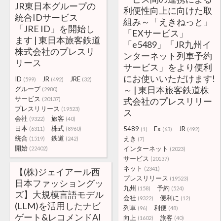
JR東日本グループの
利便性向上に向けた取
統合IDサービス
組み～「えきねっと」
「JRE ID」を開始し
「EXサービス」
ます | 東日本旅客鉄道
「e5489」「JR九州イ
株式会社のプレスリ
ンターネット列車予約
リース
サービス」をより便利
にお使いいただけます!
ID
JR
JRE
(599)
(492)
(32)
～ | 東日本旅客鉄道株
グループ
(2980)
サービス
(20137)
式会社のプレスリリー
プレスリリース
(19523)
ス
会社
旅客
(9322)
(40)
日本
株式
5489
Ex
JR
(6311)
(8960)
(1)
(63)
(492)
統合
鉄道
えき
(1519)
(242)
(7)
開始
インターネット
(22402)
(2023)
サービス
(20137)
ネット
(2341)
【(株)ジェイアール西
プレスリリース
(19523)
日本ファッショングッ
九州
予約
(158)
(524)
ズ】大規模言語モデル
会社
便利に
(9322)
(12)
(LLM)を活用したナビ
列車
利便
(96)
(48)
ゲート&レコメンドAI
向上
旅客
(1602)
(40)