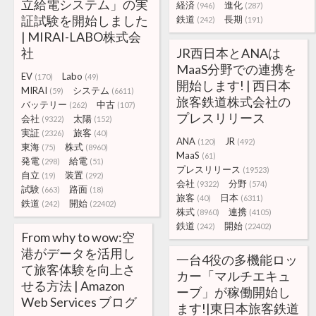
立給電システム」の実
経済
進化
(946)
(287)
証試験を開始しました
鉄道
長期
(242)
(191)
| MIRAI-LABO株式会
社
JR西日本とANAは
MaaS分野での連携を
EV
Labo
(170)
(49)
開始します! | 西日本
MIRAI
システム
(59)
(6611)
旅客鉄道株式会社の
バッテリー
中古
(262)
(107)
プレスリリース
会社
太陽
(9322)
(152)
実証
旅客
(2326)
(40)
ANA
JR
(120)
(492)
東海
株式
(75)
(8960)
MaaS
(61)
発電
給電
(298)
(51)
プレスリリース
(19523)
自立
装置
(19)
(292)
会社
分野
(9322)
(574)
試験
路面
(663)
(18)
旅客
日本
(40)
(6311)
鉄道
開始
(242)
(22402)
株式
連携
(8960)
(4105)
鉄道
開始
(242)
(22402)
From why to wow:空
港がデータを活用し
一台4役の多機能ロッ
て旅客体験を向上さ
カー「マルチエキュ
せる方法 | Amazon
ーブ」が稼働開始し
Web Services ブログ
ます!|東日本旅客鉄道