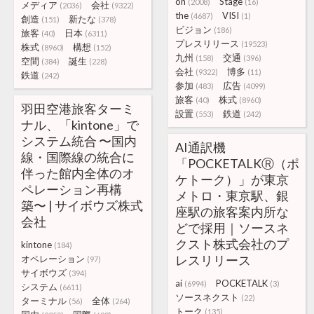
on
Stage
(2008)
(16)
メディア
会社
(2036)
(9322)
the
VISI
(4687)
(1)
創造
新たな
(151)
(378)
ビジョン
(186)
旅客
日本
(40)
(6311)
プレスリリース
(19523)
株式
構想
(8960)
(152)
九州
交通
(158)
(396)
空間
誕生
(384)
(228)
会社
博多
(9322)
(11)
鉄道
(242)
参加
広告
(483)
(4099)
旅客
株式
(40)
(8960)
羽田空港旅客ターミ
設置
鉄道
(553)
(242)
ナル、「kintone」で
システム統合 〜国内
AI通訳機
線・国際線の統合に
「POCKETALKⓇ（ポ
伴った館内全体のオ
ケトーク）」が東京
ペレーション再構
メトロ・東京駅、銀
築〜 | サイボウズ株式
座駅の旅客案内所な
会社
どで採用｜ソースネ
クスト株式会社のプ
kintone
(184)
レスリリース
オペレーション
(97)
サイボウズ
(394)
ai
POCKETALK
(6994)
(3)
システム
(6611)
ソースネクスト
(22)
ターミナル
全体
(56)
(264)
トーク
(135)