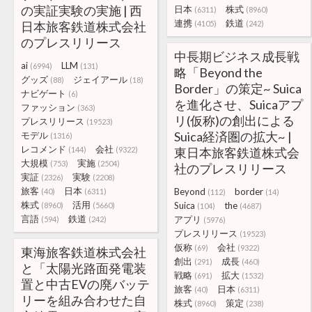
の実証実験の実施 | 西
日本
株式
(6311)
(8960)
連携
鉄道
日本旅客鉄道株式会社
(4105)
(242)
のプレスリリース
中長期ビジネス成長戦
ai
LLM
(6994)
(131)
略「Beyond the
グッズ
ジェイアール
(88)
(18)
Border」の策定~ Suica
ナビゲート
(6)
を進化させ、Suicaアプ
ファッション
(363)
リ(仮称)の創出による
プレスリリース
(19523)
Suica経済圏の拡大~ |
モデル
(1316)
レコメンド
会社
(144)
(9322)
東日本旅客鉄道株式会
大規模
実施
(753)
(2504)
社のプレスリリース
実証
実験
(2326)
(2208)
旅客
日本
Beyond
border
(40)
(6311)
(112)
(14)
株式
活用
Suica
the
(8960)
(5660)
(104)
(4687)
言語
鉄道
アプリ
(594)
(242)
(5976)
プレスリリース
(19523)
仮称
会社
(69)
(9322)
東海旅客鉄道株式会社
創出
成長
(291)
(460)
と「太陽光路面発電装
戦略
拡大
(691)
(1532)
置と中古EVの廃バッテ
旅客
日本
(40)
(6311)
リーを組み合わせた自
株式
策定
(8960)
(238)