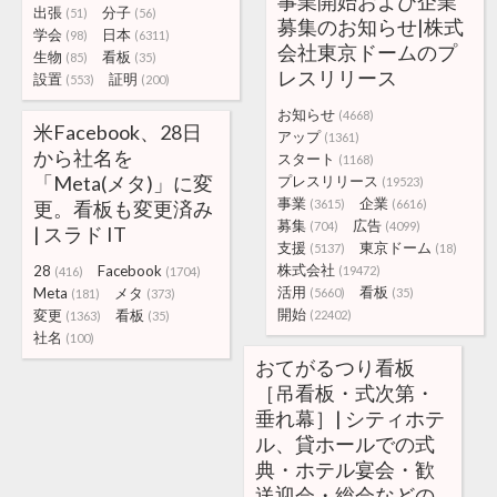
事業開始および企業
出張
分子
(51)
(56)
募集のお知らせ|株式
学会
日本
(98)
(6311)
会社東京ドームのプ
生物
看板
(85)
(35)
レスリリース
設置
証明
(553)
(200)
お知らせ
(4668)
米Facebook、28日
アップ
(1361)
から社名を
スタート
(1168)
「Meta(メタ)」に変
プレスリリース
(19523)
事業
企業
更。看板も変更済み
(3615)
(6616)
募集
広告
(704)
(4099)
| スラド IT
支援
東京ドーム
(5137)
(18)
株式会社
28
Facebook
(19472)
(416)
(1704)
活用
看板
Meta
メタ
(5660)
(35)
(181)
(373)
開始
変更
看板
(22402)
(1363)
(35)
社名
(100)
おてがるつり看板
［吊看板・式次第・
垂れ幕］| シティホテ
ル、貸ホールでの式
典・ホテル宴会・歓
送迎会・総会などの