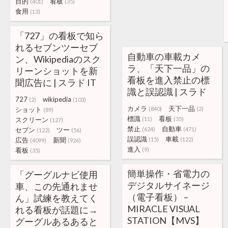
目的
看板
(401)
(35)
食用
(13)
「727」の看板で知ら
れるセブンツーセブ
自動車の車載カメ
ン、Wikipediaのスク
ラ、「天下一品」の
リーンショットを新
看板を進入禁止の標
聞広告に | スラド IT
識と誤認識 | スラド
727
wikipedia
(2)
(103)
カメラ
天下一品
ショット
(840)
(2)
(89)
標識
看板
スクリーン
(11)
(35)
(127)
禁止
自動車
セブン
ツー
(624)
(471)
(122)
(56)
誤認識
車載
広告
新聞
(15)
(122)
(4099)
(926)
進入
看板
(9)
(35)
簡単操作・省電力の
「グーグルナビ使用
デジタルサイネージ
車、この先通れませ
（電子看板） –
ん」試練を教えてく
MIRACLE VISUAL
れる看板が話題に→
STATION【MVS】
グーグルあるあると