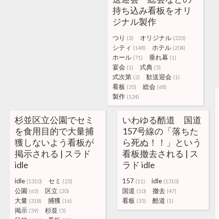
持ち込み看板をオリ
ジナル製作
つり
オリジナル
(3)
(233)
シティ
ホテル
(148)
(204)
ホール
垂れ幕
(71)
(1)
宴会
式典
(1)
(5)
式次第
歓送迎会
(2)
(1)
看板
総会
(35)
(68)
製作
(124)
杉並区立公園でセミ
いわゆる酷道 国道
を食用目的で大量捕
157号線の「落ちた
獲しないよう看板が
ら死ぬ！！」という
掲示される | スラド
看板撤去される | ス
idle
ラド idle
idle
セミ
157
idle
(1310)
(23)
(11)
(1310)
公園
区立
国道
撤去
(65)
(20)
(10)
(47)
大量
捕獲
看板
酷道
(318)
(16)
(35)
(1)
掲示
杉並
(59)
(5)