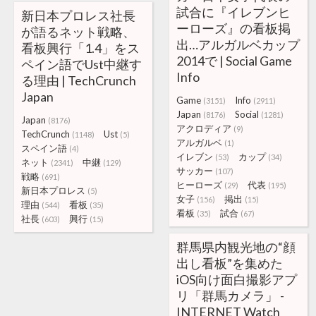
試合に『イレブンヒ
新日本プロレス社長
ーローズ』の看板掲
が語るネット戦略、
出…アルガルベカップ
看板興行「1.4」をス
2014で | Social Game
ペイン語でUst中継す
Info
る理由 | TechCrunch
Japan
Game
Info
(3151)
(2911)
Japan
Social
(8176)
(1281)
Japan
(8176)
アクロディア
(9)
TechCrunch
Ust
(1148)
(5)
アルガルベ
(1)
スペイン語
(4)
イレブン
カップ
(53)
(34)
ネット
中継
(2341)
(129)
サッカー
(107)
戦略
(691)
ヒーローズ
代表
(29)
(195)
新日本プロレス
(5)
女子
掲出
(156)
(15)
理由
看板
(544)
(35)
看板
試合
(35)
(67)
社長
興行
(603)
(15)
群馬県内観光地の“顔
出し看板”を集めた
iOS向け面白撮影アプ
リ「群馬カメラ」 -
INTERNET Watch