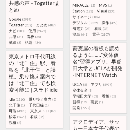
共感の声 – Togetterま
MIRACLE
MVS
(62)
(1)
とめ
Station
Visual
(123)
(236)
サイネージ
(186)
Google
(5999)
デジタル
操作
(3329)
(499)
Togetter
まとめ
(232)
(487)
省電力
看板
(25)
(35)
ナビ
使用
(183)
(2475)
簡単
電子
(641)
(2107)
共感
看板
(31)
(35)
試練
話題
(3)
(434)
蕎麦屋の看板も読め
るように……“変体仮
東京メトロ千代田線
名”習得アプリ、早稲
の「北千住」駅、看
田大学とUCLAが開発
板を「北干住」と誤
-INTERNET Watch
植。乗り換え案内で
は「北干住」でも検
UCLA
アプリ
(5)
(5976)
索可能に | スラド idle
変体仮名
(8)
早稲田大学
看板
(53)
(35)
idle
乗り換え案内
(1310)
(5)
習得
蕎麦
(19)
(1)
北千住
千代田線
(1)
(1)
開発
(7222)
可能
東京メトロ
(4398)
(87)
検索
看板
(1620)
(35)
アクロディア、サッ
誤植
(2)
カー日本女子代表の