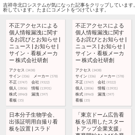
吉祥寺北口システムが気になった記事をクリップしています
析しています。たまにコメントをつけています。
不正アクセスによる
不正アクセスによる
個人情報漏洩に関す
個人情報漏洩に関す
るお詫びとお知らせ |
るお詫びとお知らせ |
ニュース | お知らせ |
ニュース | お知らせ |
サイン・看板メーカ
サイン・看板メーカ
ー 株式会社研創
ー 株式会社研創
アクセス
アクセス
(3438)
(3438)
サイン
メーカー
サイン
メーカー
(336)
(578)
(336)
(578)
不正
会社
不正
会社
(3747)
(9322)
(3747)
(9322)
個人
情報
個人
情報
(2806)
(13931)
(2806)
(13931)
株式
漏洩
株式
漏洩
(8960)
(597)
(8960)
(597)
看板
看板
(35)
(35)
日本分子生物学会、
「東京ドーム広告看
出張証明用自撮り看
板を活用したスター
板を設置 | スラド
トアップ企業支援」