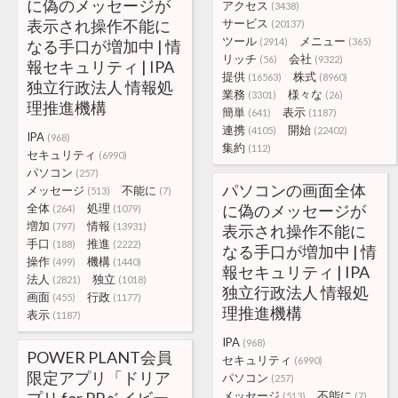
に偽のメッセージが
アクセス
(3438)
表示され操作不能に
サービス
(20137)
ツール
メニュー
(2914)
(365)
なる手口が増加中 | 情
リッチ
会社
(56)
(9322)
報セキュリティ | IPA
提供
株式
(16563)
(8960)
独立行政法人 情報処
業務
様々な
(3301)
(26)
理推進機構
簡単
表示
(641)
(1187)
連携
開始
(4105)
(22402)
IPA
(968)
集約
(112)
セキュリティ
(6990)
パソコン
(257)
パソコンの画面全体
メッセージ
不能に
(513)
(7)
全体
処理
に偽のメッセージが
(264)
(1079)
増加
情報
(797)
(13931)
表示され操作不能に
手口
推進
(188)
(2222)
なる手口が増加中 | 情
操作
機構
(499)
(1440)
報セキュリティ | IPA
法人
独立
(2821)
(1018)
独立行政法人 情報処
画面
行政
(455)
(1177)
理推進機構
表示
(1187)
IPA
(968)
POWER PLANT会員
セキュリティ
(6990)
限定アプリ「ドリア
パソコン
(257)
メッセージ
不能に
(513)
(7)