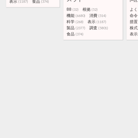
表示
食品
(1187)
(374)
88
根拠
よく
(32)
(52)
機能
消費
命令
(6680)
(514)
科学
表示
措置
(268)
(1187)
製品
調査
株式
(2377)
(5801)
食品
表示
(374)