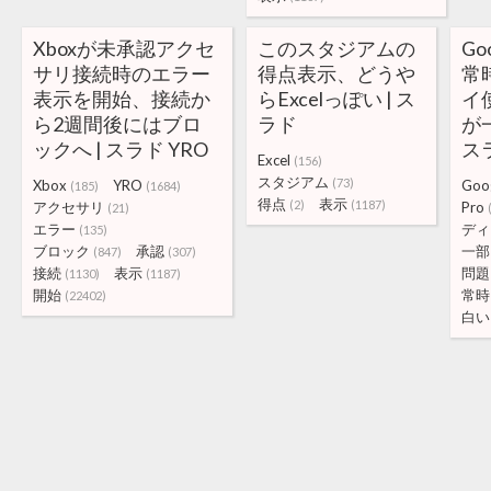
Xboxが未承認アクセ
このスタジアムの
Goo
サリ接続時のエラー
得点表示、どうや
常
表示を開始、接続か
らExcelっぽい | ス
イ
ら2週間後にはブロ
ラド
が
ックへ | スラド YRO
スラ
Excel
(156)
スタジアム
(73)
Xbox
YRO
Goo
(185)
(1684)
得点
表示
(2)
(1187)
アクセサリ
Pro
(21)
エラー
ディ
(135)
ブロック
承認
一部
(847)
(307)
接続
表示
問題
(1130)
(1187)
開始
常時
(22402)
白い