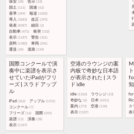
保安
告示
(34)
(10)
国土
国連
(111)
(62)
基準
報道
(249)
(2305)
導入
改正
(3683)
(295)
発表
細目
(8587)
(2)
自動車
衝突
(471)
(102)
表示
警告
(1187)
(321)
資料
車両
(1380)
(241)
運送
道路
(24)
(124)
国際コンクールで演
空港のラウンジの案
M
奏中に楽譜を表示さ
内板で奇妙な日本語
ト
せていたiPadがフリ
が表示された | スラ
f
ーズ | スラド アップ
ド idle
知
ル
idle
ラウンジ
for
(1310)
(10)
奇妙な
日本
Ri
(6)
(6311)
iPad
アップル
(363)
(1551)
案内
空港
ス
(273)
(130)
コンクール
(7)
表示
表
(1187)
フリーズ
国際
(16)
(693)
楽譜
演奏
(12)
(28)
表示
(1187)