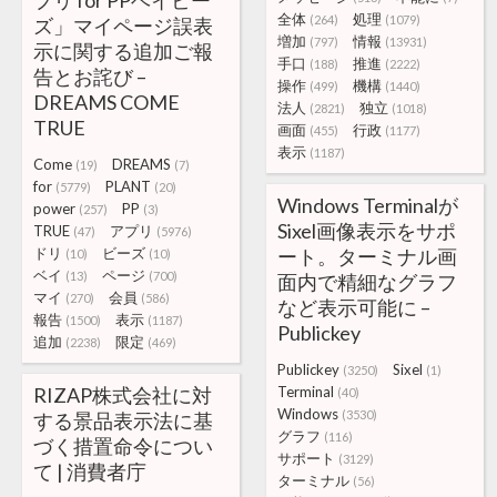
プリ for PPベイビー
全体
処理
(264)
(1079)
ズ」マイページ誤表
増加
情報
(797)
(13931)
示に関する追加ご報
手口
推進
(188)
(2222)
告とお詫び –
操作
機構
(499)
(1440)
DREAMS COME
法人
独立
(2821)
(1018)
TRUE
画面
行政
(455)
(1177)
表示
(1187)
Come
DREAMS
(19)
(7)
for
PLANT
(5779)
(20)
Windows Terminalが
power
PP
(257)
(3)
Sixel画像表示をサポ
TRUE
アプリ
(47)
(5976)
ドリ
ビーズ
ート。ターミナル画
(10)
(10)
ベイ
ページ
(13)
(700)
面内で精細なグラフ
マイ
会員
(270)
(586)
など表示可能に –
報告
表示
(1500)
(1187)
Publickey
追加
限定
(2238)
(469)
Publickey
Sixel
(3250)
(1)
RIZAP株式会社に対
Terminal
(40)
Windows
(3530)
する景品表示法に基
グラフ
(116)
づく措置命令につい
サポート
(3129)
て | 消費者庁
ターミナル
(56)