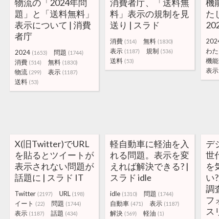
物流の「2024年問
消費者庁、「送料無
機
題」と「送料無料」
料」表示の規制を見
た
表示について | 消費
送り | スラド
20
者庁
消費
無料
202
(514)
(1830)
表示
規制
わた
(1187)
(536)
2024
問題
(1653)
(1744)
送料
機能
(53)
消費
無料
(514)
(1830)
表示
物流
表示
(299)
(1187)
送料
(53)
X(旧Twitter)でURL
軽自動車に軽油を入
デ
を貼るとツイートが
れる問題。表示を変
世
表示されない問題が
えれば解決できる? |
を
話題に | スラド IT
スラド idle
い
調査
Twitter
URL
idle
問題
(2197)
(198)
(1310)
(1744)
フ
イート
問題
自動車
表示
(22)
(1744)
(471)
(1187)
ス
表示
話題
解決
軽油
(1187)
(434)
(569)
(1)