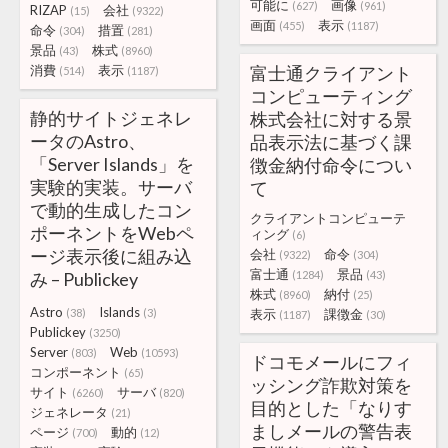
可能に
画像
(627)
(961)
RIZAP
会社
(15)
(9322)
画面
表示
(455)
(1187)
命令
措置
(304)
(281)
景品
株式
(43)
(8960)
消費
表示
富士通クライアント
(514)
(1187)
コンピューティング
静的サイトジェネレ
株式会社に対する景
ータのAstro、
品表示法に基づく課
「Server Islands」を
徴金納付命令につい
実験的実装。サーバ
て
で動的生成したコン
クライアントコンピューテ
ポーネントをWebペ
ィング
(6)
ージ表示後に組み込
会社
命令
(9322)
(304)
富士通
景品
み – Publickey
(1284)
(43)
株式
納付
(8960)
(25)
Astro
Islands
(38)
(3)
表示
課徴金
(1187)
(30)
Publickey
(3250)
Server
Web
(803)
(10593)
ドコモメールにフィ
コンポーネント
(65)
ッシング詐欺対策を
サイト
サーバ
(6260)
(820)
目的とした「なりす
ジェネレータ
(21)
ましメールの警告表
ページ
動的
(700)
(12)