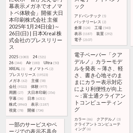
幕表示メガネでオノマ
ック
トペ体験会」開催 大日
アドバンテック
(5)
本印刷株式会社 主催
バッテリーレス
(2)
2025年1月24日(金)～
倉庫
工場
(124)
(540)
26日(日) | 日本Xreal 株
表示
装置
(1187)
(292)
式会社のプレスリリー
電子
(2107)
ス
電子ペーパー「クア
2025
24
(1083)
(521)
デルノ」カラーモデ
26
Air
Ultra
(344)
(180)
(50)
ルを発表 ～薄さ、軽
XREAL
オノマトペ
(1)
(2)
さ、書き心地そのま
プレスリリース
(19523)
メガネ
主催
(62)
(58)
まにカラー表示対応
会社
体験
(9322)
(977)
により利便性が向上
周囲
大日本印刷
(27)
(356)
～ : 富士通クライアン
字幕
日本
(36)
(6311)
トコンピューティン
株式
表示
(8960)
(1187)
グ
視覚
開催
(78)
(734)
カラー
クアデルノ
(86)
(3)
一部のサービスやペ
クライアントコンピューテ
ィング
(6)
ージでの表示不具合