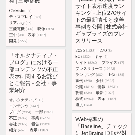
発 | 三菱電機
サイト表示速度ラン
CielVision
(1)
キング – 上位270サイ
ディスプレイ
(371)
トの最新情報と改善
リアルな
(15)
事例を公開 | 株式会社
三菱電機
映像
(307)
(705)
ギャプライズのプレ
空中
表示
(38)
(1187)
スリリース
開発
(7222)
2025
270
(1083)
(8)
「オルタナティブ・
EC
ギャ
(1532)
(7)
ブログ」における一
サイト
プライズ
(6260)
(17)
部コンテンツの不正
プレスリリース
(19523)
ランキング
上位
表示に関するお詫び
(602)
(135)
事例
会社
(898)
(9322)
とご報告 – 会社・事
公開
情報
(4616)
(13931)
業紹介
改善
最新
(834)
(1092)
株式
表示
(8960)
(1187)
オルタナティブ
(18)
速度
(263)
コンテンツ
(1447)
ブログ
一部
(9054)
(1373)
不正
事業
Web標準の
(3747)
(3615)
会社
報告
(9322)
(1500)
「Baseline」チェック
紹介
表示
(667)
(1187)
にJetBrains IDEsが対