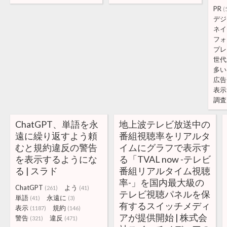
PR
(
デジ
ネイ
フォ
プレ
世代
多い
広告
表示
調査
ChatGPT、単語を永
地上波テレビ放送中の
遠に繰り返すよう頼
番組視聴率をリアルタ
むと規約違反の警告
イムにグラフで表示す
を表示するようにな
る「TVAL now -テレビ
る | スラド
番組リアルタイム視聴
率-」を国内最大級の
ChatGPT
よう
(261)
(41)
テレビ視聴パネルを保
単語
永遠に
(41)
(3)
有するスイッチメディ
表示
規約
(1187)
(146)
アが提供開始 | 株式会
警告
違反
(321)
(471)