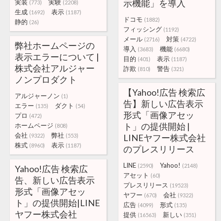
示機能」を導入
実装
実験
(773)
(2208)
生成
表示
(1692)
(1187)
ドコモ
(1882)
静的
(26)
フィッシング
(1192)
メール
対策
(2716)
(4722)
弊社ホームページの
導入
機能
(3683)
(6680)
表示エラーについて |
目的
表示
(401)
(1187)
株式会社アルジャー
詐欺
警告
(810)
(321)
ノンプロダクト
【Yahoo!広告 検索広
アルジャーノン
(1)
告】新しい広告表示
エラー
ダクト
(135)
(54)
形式「画像アセッ
プロ
(472)
ト」の提供開始 |
ホームページ
(808)
会社
弊社
(9322)
(553)
LINEヤフー株式会社
株式
表示
(8960)
(1187)
のプレスリリース
LINE
Yahoo!
(2590)
(2148)
Yahoo!広告 検索広
アセット
(60)
告、新しい広告表示
プレスリリース
(19523)
形式「画像アセッ
ヤフー
会社
(670)
(9322)
ト」の提供開始|LINE
広告
形式
(4099)
(135)
ヤフー株式会社
提供
新しい
(16563)
(351)