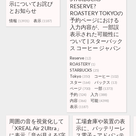
示についてお詫び
RESERVE?
とお知らせ
ROASTERY TOKYOの
予約ページにおける
情報
表示
(13931)
(1187)
入力内容が、一部誤
表示された可能性に
ついて | スターバック
ス コーヒー ジャパン
Reserve
(12)
ROASTERY
(1)
STARBUCKS
(25)
Tokyo
コーヒー
(350)
(102)
スター
バックス
(164)
(13)
ページ
一部
(700)
(1373)
予約
入力
(524)
(388)
内容
可能
(366)
(4398)
表示
(1187)
周囲の音を視覚化して
工場倉庫や装置の表
「XREAL Air 2 Ultra」
示に、バッテリーレ
に表示「音が見える!字
ス電子 – アドバンテ