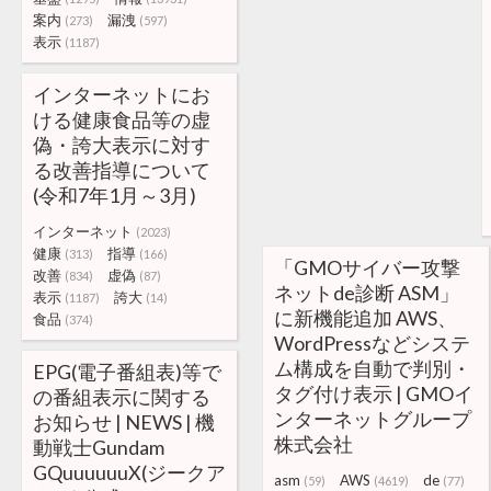
案内
漏洩
(273)
(597)
表示
(1187)
インターネットにお
ける健康食品等の虚
偽・誇大表示に対す
る改善指導について
(令和7年1月～3月)
インターネット
(2023)
健康
指導
(313)
(166)
「GMOサイバー攻撃
改善
虚偽
(834)
(87)
ネットde診断 ASM」
表示
誇大
(1187)
(14)
に新機能追加 AWS、
食品
(374)
WordPressなどシステ
ム構成を自動で判別・
EPG(電子番組表)等で
タグ付け表示 | GMOイ
の番組表示に関する
ンターネットグループ
お知らせ | NEWS | 機
株式会社
動戦士Gundam
GQuuuuuuX(ジークア
asm
AWS
de
(59)
(4619)
(77)