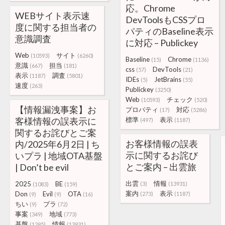
応。Chrome
WEBサイト表示速
DevToolsもCSSプロ
度に関する担当者の
パティのBaseline表示
意識調査
に対応 – Publickey
Web
サイト
(10593)
(6260)
Baseline
Chrome
(15)
(1136)
意識
担当
(667)
(181)
css
DevTools
(57)
(21)
表示
調査
(1187)
(5801)
IDEs
JetBrains
(5)
(55)
速度
(263)
Publickey
(3250)
Web
チェック
(10593)
(520)
【情報漏洩事案】お
プロパティ
対応
(17)
(5286)
客様情報の誤表示に
標準
表示
(497)
(1187)
関するお詫びとご案
お客様情報の誤表
内/2025年6月2日 | ち
示に関するお詫び
いプラ | 地域OTA基盤
とご案内 – 出雲旅
| Don’t be evil
出雲
情報
2025
BE
(3)
(13931)
(1083)
(159)
案内
表示
Don
Evil
OTA
(273)
(1187)
(9)
(9)
(16)
ちい
プラ
(9)
(72)
事案
地域
(349)
(773)
基盤
情報
(1295)
(13931)