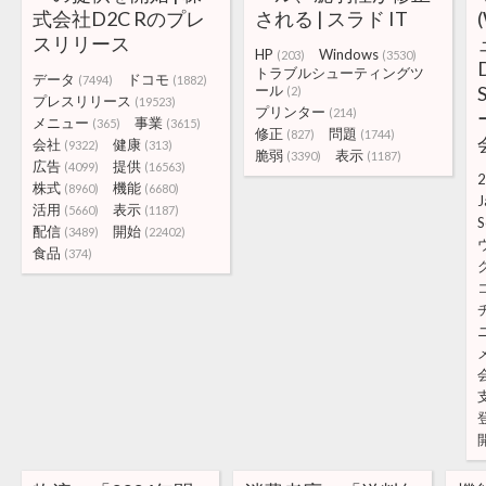
式会社D2C Rのプレ
される | スラド IT
スリリース
HP
Windows
(203)
(3530)
トラブルシューティングツ
データ
ドコモ
(7494)
(1882)
ール
(2)
プレスリリース
(19523)
プリンター
(214)
メニュー
事業
(365)
(3615)
修正
問題
(827)
(1744)
会社
健康
(9322)
(313)
脆弱
表示
(3390)
(1187)
広告
提供
(4099)
(16563)
2
株式
機能
(8960)
(6680)
J
活用
表示
(5660)
(1187)
S
配信
開始
(3489)
(22402)
食品
(374)