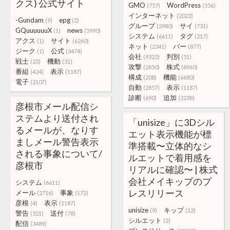
クス) 公式サイト
GMO
WordPress
(757)
(556)
インターネット
(2023)
-Gundam
epg
(9)
(2)
グループ
サイ
(2980)
(731)
GQuuuuuuX
news
(1)
(5990)
システム
タグ
(6611)
(217)
アクス
サイト
(1)
(6260)
ネット
バー
(2341)
(877)
ジーク
公式
(1)
(3474)
会社
判別
(9322)
(51)
戦士
機動
(23)
(31)
攻撃
株式
(2850)
(8960)
番組
表示
(424)
(1187)
構成
機能
(208)
(6680)
電子
(2107)
自動
表示
(2857)
(1187)
診断
追加
(690)
(2238)
彦根市メール配信シ
ステムより送付され
「unisize」に3Dシル
るメールが、なりす
エット表示機能が標
ましメール警告表示
準搭載〜立体的なシ
される事象について/
ルエットで着用感を
彦根市
リアルに確認〜 | 株式
会社メイキップのプ
システム
(6611)
レスリリース
メール
事象
(2716)
(172)
彦根
表示
(4)
(1187)
unisize
キップ
(9)
(12)
警告
送付
(321)
(78)
シルエット
(2)
配信
(3489)