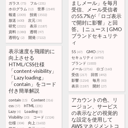
ましメール」を毎月
ガラス
フル
(75)
(231)
受信、メール受信者
ホログラム
世界
(12)
(2149)
報道
技術
(2305)
(3532)
の55.7%が「ロゴ表示
放送
次元
(600)
(38)
で開封に影響」と回
研究
表示
(2321)
(1187)
答。 | ニュース | GMO
資料
透明
(1380)
(97)
ブランドセキュリテ
透明な
開発
(2)
(7222)
ィ
表示速度を飛躍的に
55
GMO
(47)
(757)
向上させる
セキュリティ
(6990)
ブランド
HTML/CSS仕様
(1003)
メール
ロゴ
(2716)
(160)
「content-visibility」
受信
回答
(217)
(492)
「Lazy loading」
影響
毎月
(1214)
(83)
「contain」をコード
表示
開封
(1187)
(27)
付き簡単解説
アカウントの色、リ
contain
Content
(15)
(316)
ージョン、サービス
css
HTML
(57)
(231)
Lazy
Loading
(4)
(5)
の表示などの視覚的
Visibility
コード
(20)
(1524)
な設定を使用して
仕様
向上
(304)
(1602)
AWS マネジメントコ