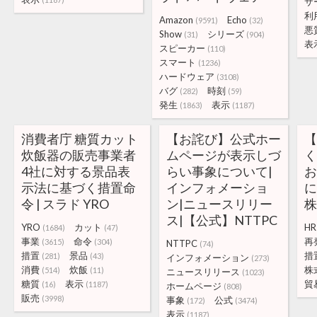
サ
利
Amazon
Echo
(9591)
(32)
悪
Show
シリーズ
(31)
(904)
表
スピーカー
(110)
スマート
(1236)
ハードウェア
(3108)
バグ
時刻
(282)
(59)
発生
表示
(1863)
(1187)
消費者庁 糖質カット
【お詫び】公式ホー
炊飯器の販売事業者
ムページが表示しづ
4社に対する景品表
らい事象について|
示法に基づく措置命
インフォメーショ
に
令 | スラド YRO
ン|ニュースリリー
ス|【公式】NTTPC
YRO
カット
HR
(1684)
(47)
事業
命令
再
(3615)
(304)
NTTPC
(74)
措置
景品
措
(281)
(43)
インフォメーション
(273)
消費
炊飯
株
(514)
(11)
ニュースリリース
(1023)
糖質
表示
貿
(16)
(1187)
ホームページ
(808)
販売
(3998)
事象
公式
(172)
(3474)
表示
(1187)