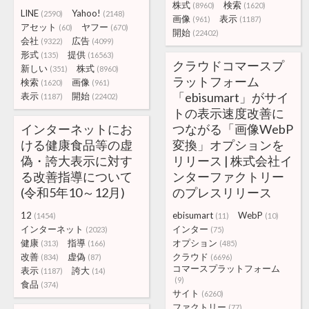
株式
検索
(8960)
(1620)
LINE
Yahoo!
(2590)
(2148)
画像
表示
(961)
(1187)
アセット
ヤフー
(60)
(670)
開始
(22402)
会社
広告
(9322)
(4099)
形式
提供
(135)
(16563)
クラウドコマースプ
新しい
株式
(351)
(8960)
ラットフォーム
検索
画像
(1620)
(961)
「ebisumart」がサイ
表示
開始
(1187)
(22402)
トの表示速度改善に
インターネットにお
つながる「画像WebP
ける健康食品等の虚
変換」オプションを
偽・誇大表示に対す
リリース | 株式会社イ
る改善指導について
ンターファクトリー
(令和5年10～12月)
のプレスリリース
12
ebisumart
WebP
(1454)
(11)
(10)
インターネット
インター
(2023)
(75)
健康
指導
オプション
(313)
(166)
(485)
改善
虚偽
クラウド
(834)
(87)
(6696)
コマースプラットフォーム
表示
誇大
(1187)
(14)
(9)
食品
(374)
サイト
(6260)
ファクトリー
(77)