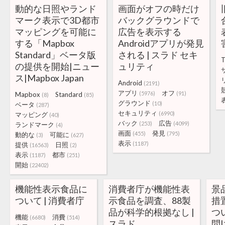
動的な日照やランド
画面がオフの時だけ
マーク表示で3D都市
バックグラウンドで
マッピングを可能に
広告を表示する
する「Mapbox
Androidアプリが発見
Standard」ベータ版
される | スラド セキ
T
の提供を開始|ニュー
ュリティ
ス|Mapbox Japan
Android
(2191)
アプリ
オフ
(5976)
(91)
Mapbox
Standard
(8)
(85)
グラウンド
(10)
ベータ
(287)
セキュリティ
(6990)
マッピング
(40)
バック
広告
(253)
(4099)
ランドマーク
(4)
画面
発見
(455)
(795)
動的な
可能に
(3)
(627)
表示
(1187)
提供
日照
(16563)
(2)
表示
都市
(1187)
(251)
開始
(22402)
機能性表示食品に
消費者庁が機能性表
景
ついて | 消費者庁
示食品を調査、88製
措
品が科学的根拠なし |
つ
機能
消費
(6680)
(514)
スラド
問