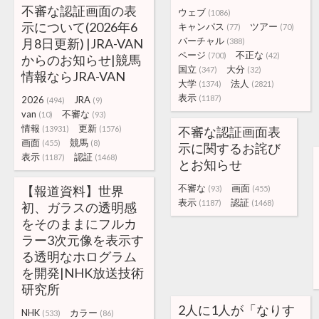
不審な認証画面の表
ウェブ
(1086)
示について(2026年6
キャンパス
ツアー
(77)
(70)
バーチャル
月8日更新) |JRA-VAN
(388)
ページ
不正な
(700)
(42)
からのお知らせ|競馬
国立
大分
(347)
(32)
情報ならJRA-VAN
大学
法人
(1374)
(2821)
表示
(1187)
2026
JRA
(494)
(9)
van
不審な
(10)
(93)
情報
更新
(13931)
(1576)
不審な認証画面表
画面
競馬
(455)
(8)
示に関するお詫び
表示
認証
(1187)
(1468)
とお知らせ
不審な
画面
【報道資料】世界
(93)
(455)
表示
認証
(1187)
(1468)
初、ガラスの透明感
をそのままにフルカ
ラー3次元像を表示す
る透明なホログラム
を開発|NHK放送技術
研究所
2人に1人が「なりす
NHK
カラー
(533)
(86)