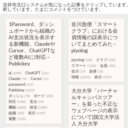
吉祥寺北口システムが気になった記事をクリップしています
析しています。たまにコメントをつけています。
1Password、ダッシ
佐川急便「スマート
ュボードから組織の
クラブ」における会
AI支出状況を表示す
員情報の誤表示につ
る新機能。Claudeや
いてまとめてみた –
Cursor、ChatGPTな
piyolog
ど複数AIにI対応 –
piyolog
クラブ
(568)
(268)
Publickey
スマート
会員
(1236)
(586)
佐川
急便
(19)
(24)
ai
ChatGPT
(6994)
(261)
情報
表示
(13931)
(1187)
Claude
Cursor
(74)
(11)
password
(117)
大分大学「バーチャ
Publickey
(3250)
ダッシュ
ボード
(70)
(200)
ルキャンパスツア
対応
支出
(5286)
(64)
ー」を装った不正な
機能
状況
(6680)
(1084)
ウェブページの表示
組織
表示
(682)
(1187)
について|国立大学法
複数
(2781)
人 大分大学