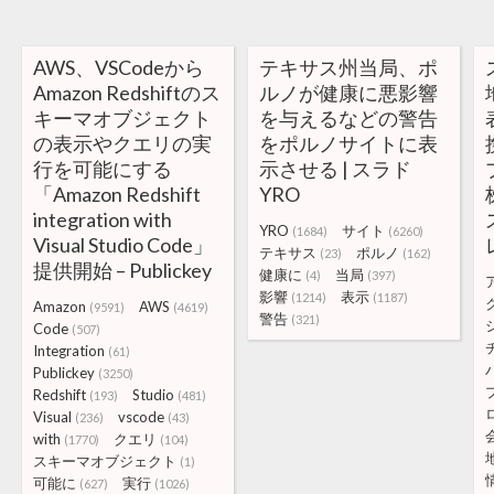
AWS、VSCodeから
テキサス州当局、ポ
Amazon Redshiftのス
ルノが健康に悪影響
キーマオブジェクト
を与えるなどの警告
の表示やクエリの実
をポルノサイトに表
行を可能にする
示させる | スラド
「Amazon Redshift
YRO
integration with
YRO
サイト
(1684)
(6260)
Visual Studio Code」
テキサス
ポルノ
(23)
(162)
提供開始 – Publickey
健康に
当局
(4)
(397)
影響
表示
(1214)
(1187)
Amazon
AWS
(9591)
(4619)
警告
(321)
Code
(507)
Integration
(61)
Publickey
(3250)
Redshift
Studio
(193)
(481)
Visual
vscode
(236)
(43)
with
クエリ
(1770)
(104)
スキーマオブジェクト
(1)
可能に
実行
(627)
(1026)