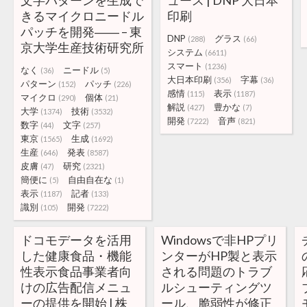
文字パターンを生成で
ュース | DNP 大日本
きるマイクロニードル
印刷
パッチを開発―― – 東
DNP
グラス
(288)
(66)
京大学生産技術研究所
システム
(6611)
スマート
(1236)
なく
ニードル
(36)
(5)
大日本印刷
字幕
(356)
(36)
パターン
パッチ
(152)
(226)
感情
表示
(115)
(1187)
マイクロ
個体
(290)
(21)
解説
豊かな
(427)
(7)
大学
技術
(1374)
(3532)
開発
音声
(7222)
(821)
数字
文字
(44)
(257)
東京
生成
(1565)
(1692)
生産
発表
(646)
(8587)
皮膚
研究
(47)
(2321)
簡便に
自由自在な
(5)
(1)
表示
記者
(1187)
(133)
識別
開発
(105)
(7222)
ドコモデータを活用
Windowsで非HPプリ
した健康食品・機能
ンターがHP製と表示
性表示食品事業者向
される問題のトラブ
けの広告配信メニュ
ルシューティングツ
ーの提供を開始 | 株
ール、脆弱性が修正