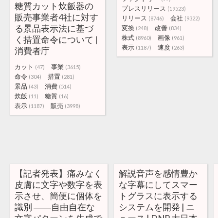
糖質カット炊飯器の
プレスリリース
(19523)
販売事業者4社に対す
リリース
会社
(8746)
(9322)
る景品表示法に基づ
変換
改善
(248)
(834)
株式
画像
く措置命令について |
(8960)
(961)
表示
速度
(1187)
(263)
消費者庁
カット
事業
(47)
(3615)
命令
措置
(304)
(281)
景品
消費
(43)
(514)
炊飯
糖質
(11)
(16)
表示
販売
(1187)
(3998)
【記者発表】痛みなく
解説音声を感情豊か
皮膚に文字や数字を表
な字幕にしてスマー
示させ、簡便に個体を
トグラスに表示する
識別 ――自由自在な
システムを開発 | ニ