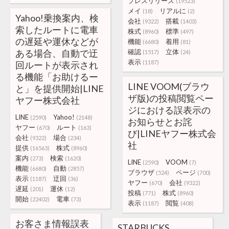
プレスリリース
(19523)
メイ
リアルに
(18)
(2)
Yahoo!乗換案内、検
会社
搭載
(9322)
(1403)
索したルートに電車
株式
標準
(8960)
(497)
の遅延や運休などが
機能
着用
(6680)
(81)
ある場合、自動で迂
確認
立体
(1517)
(24)
表示
(1187)
回ルートが表示され
る機能「お助けるー
LINE VOOM(ブラウ
と」を提供開始|LINE
ザ版)の投稿閲覧ペー
ヤフー株式会社
ジにおける誤表示の
LINE
Yahoo!
(2590)
(2148)
お知らせとお詫
ヤフー
ルート
(670)
(163)
び|LINEヤフー株式会
会社
場合
(9322)
(234)
社
提供
株式
(16563)
(8960)
案内
検索
(273)
(1620)
LINE
VOOM
(2590)
(7)
機能
自動
(6680)
(2857)
ブラウザ
ページ
(524)
(700)
表示
迂回
(1187)
(36)
ヤフー
会社
(670)
(9322)
遅延
運休
(201)
(12)
投稿
株式
(771)
(8960)
開始
電車
(22402)
(73)
表示
閲覧
(1187)
(408)
お客さま情報誤表
STARBUCKS