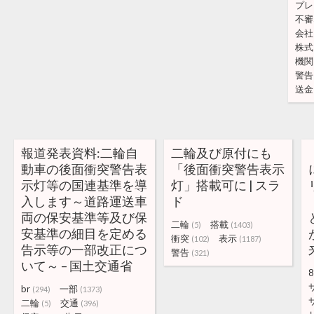
プレ
不審
会社
株式
機関
警告
送金
報道発表資料:二輪自
二輪及び原付にも
動車の後面衝突警告表
「後面衝突警告表示
示灯等の国連基準を導
灯」搭載可に | スラ
入します～道路運送車
ド
両の保安基準等及び保
二輪
搭載
(5)
(1403)
安基準の細目を定める
衝突
表示
(102)
(1187)
告示等の一部改正につ
警告
(321)
いて～ – 国土交通省
8
br
一部
(294)
(1373)
二輪
交通
(5)
(396)