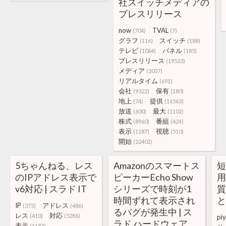
社スイッチメディアの
プレスリリース
now
TVAL
(704)
(7)
グラフ
スイッチ
(116)
(188)
テレビ
パネル
(1064)
(185)
プレスリリース
(19523)
メディア
(2037)
リアルタイム
(691)
会社
保有
(9322)
(180)
地上
提供
(74)
(16563)
放送
最大
(600)
(1102)
株式
番組
(8960)
(424)
表示
視聴
(1187)
(510)
開始
(22402)
5ちゃんねる、レス
Amazonのスマートス
短
のIPアドレス表示で
ピーカーEcho Show
v6対応 | スラド IT
シリーズで時刻が1
時間ずれて表示され
と
IP
アドレス
(375)
(486)
るバグが発生中 | ス
レス
対応
(410)
(5286)
pi
ラド ハードウェア
表示
(1187)