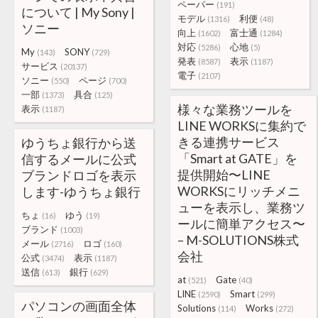
ペーパー
(191)
について | My Sony |
モデル
利便
(1316)
(48)
ソニー
向上
富士通
(1602)
(1284)
対応
心地
(5286)
(5)
My
SONY
(143)
(729)
発表
表示
(8587)
(1187)
サービス
(20137)
電子
(2107)
ソニー
ページ
(550)
(700)
一部
具合
(1373)
(125)
様々な業務ツールを
表示
(1187)
LINE WORKSに集約で
きる連携サービス
ゆうちょ銀行から送
「Smart at GATE」を
信するメールに公式
提供開始〜LINE
ブランドロゴを表示
WORKSにリッチメニ
します-ゆうちょ銀行
ューを表示し、業務ツ
ちょ
ゆう
(16)
(19)
ールに簡単アクセス〜
ブランド
(1003)
– M-SOLUTIONS株式
メール
ロゴ
(2716)
(160)
会社
公式
表示
(3474)
(1187)
送信
銀行
(613)
(629)
at
Gate
(521)
(40)
LINE
Smart
(2590)
(299)
パソコンの画面全体
Solutions
Works
(114)
(272)