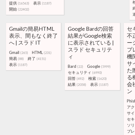
提供
表示
(16563)
(1187)
開始
(22402)
Gmailの簡易HTML
Google Bardの回答
セ
表示、間もなく終了
結果がGoogle検索
不
へ | スラド IT
に表示されている |
ーシ
スラド セキュリテ
プ
Gmail
HTML
(265)
(231)
ィ
機
簡易
終了
(88)
(4151)
サ
表示
(1187)
Bard
Google
(22)
(5999)
た
セキュリティ
(6990)
る
回答
検索
(492)
(1620)
会
結果
表示
(2058)
(1187)
ン
Phis
アク
サイ
セキ
ソリ
ブレ