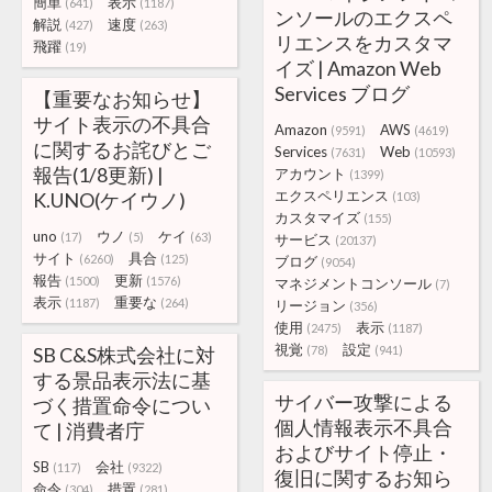
簡単
表示
(641)
(1187)
ンソールのエクスペ
解説
速度
(427)
(263)
リエンスをカスタマ
飛躍
(19)
イズ | Amazon Web
Services ブログ
【重要なお知らせ】
サイト表示の不具合
Amazon
AWS
(9591)
(4619)
に関するお詫びとご
Services
Web
(7631)
(10593)
報告(1/8更新) |
アカウント
(1399)
エクスペリエンス
K.UNO(ケイウノ)
(103)
カスタマイズ
(155)
uno
ウノ
ケイ
(17)
(5)
(63)
サービス
(20137)
サイト
具合
(6260)
(125)
ブログ
(9054)
報告
更新
(1500)
(1576)
マネジメントコンソール
(7)
表示
重要な
(1187)
(264)
リージョン
(356)
使用
表示
(2475)
(1187)
視覚
設定
SB C&S株式会社に対
(78)
(941)
する景品表示法に基
サイバー攻撃による
づく措置命令につい
個人情報表示不具合
て | 消費者庁
およびサイト停止・
SB
会社
(117)
(9322)
復旧に関するお知ら
命令
措置
(304)
(281)