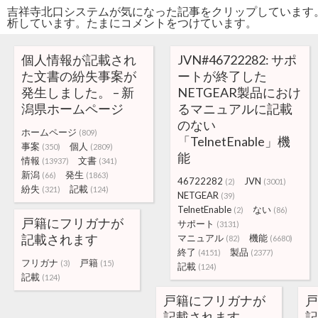
吉祥寺北口システムが気になった記事をクリップしています
析しています。たまにコメントをつけています。
個人情報が記載され
JVN#46722282: サポ
た文書の紛失事案が
ートが終了した
発生しました。 – 新
NETGEAR製品におけ
潟県ホームページ
るマニュアルに記載
のない
ホームページ
(809)
「TelnetEnable」機
事案
個人
(350)
(2809)
能
情報
文書
(13937)
(341)
新潟
発生
(66)
(1863)
46722282
JVN
(2)
(3001)
紛失
記載
(321)
(124)
NETGEAR
(39)
TelnetEnable
ない
(2)
(86)
戸籍にフリガナが
サポート
(3131)
記載されます
マニュアル
機能
(82)
(6680)
終了
製品
(4151)
(2377)
フリガナ
戸籍
(3)
(15)
記載
(124)
記載
(124)
戸籍にフリガナが
戸
記載されます
記