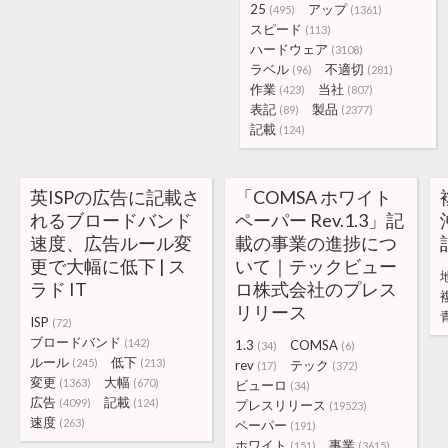
25
アップ
(495)
(1361)
スピード
(113)
ハードウェア
(3108)
ラベル
不適切
(96)
(281)
作業
当社
(423)
(807)
表記
製品
(89)
(2377)
記載
(124)
英ISPの広告に記載さ
「COMSA ホワイト
れるブロードバンド
ペーパー Rev.1.3」記
速度、広告ルール変
載の事業の進捗につ
更で大幅に低下 | ス
いて｜テックビュー
ラド IT
ロ株式会社のプレス
リリース
ISP
(72)
ブロードバンド
(142)
1.3
COMSA
(34)
(6)
ルール
低下
(245)
(213)
rev
テック
(17)
(372)
変更
大幅
(1363)
(670)
ビューロ
(34)
広告
記載
(4099)
(124)
プレスリリース
(19523)
速度
(263)
ペーパー
(191)
ホワイト
事業
(151)
(3615)