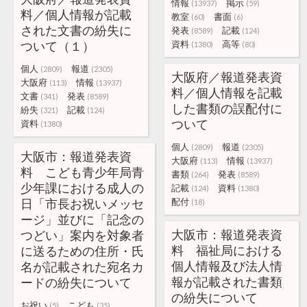
情報
掲示
(13937)
(59)
料／個人情報が記載
教室
書面
(60)
(6)
された文書の紛失に
発表
記載
(8589)
(124)
ついて（１）
資料
高等
(1380)
(80)
個人
報道
(2809)
(2305)
大阪府／報道発表資
大阪府
情報
(113)
(13937)
料／個人情報を記載
文書
発表
(341)
(8589)
した書類の誤配付に
紛失
記載
(321)
(124)
ついて
資料
(1380)
個人
報道
(2809)
(2305)
大阪市：報道発表資
大阪府
情報
(113)
(13937)
料 こども青少年局青
書類
発表
(264)
(8589)
少年課における成人の
記載
資料
(124)
(1380)
日「市長お祝いメッセ
配付
(18)
ージ」並びに「記念の
大阪市：報道発表資
つどい」案内を対象者
料 福祉局における
に送るための住所・氏
個人情報及び法人情
名が記載された宛名カ
報が記載された書類
ードの紛失について
の紛失について
お祝い
こども
(5)
(35)