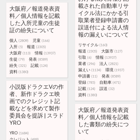
載された自動車リサ
大阪府／報道発表資
イクル法にかかる引
料／個人情報を記載
取業者登録申請書の
した入所児童の生徒
誤送付による法人情
証の紛失について
報の漏えいについて
個人
児童
(2809)
(166)
リサイクル
(160)
入所
報道
(5)
(2305)
報道
大阪市
(2305)
(127)
大阪府
情報
(113)
(13937)
引取
情報
(6)
(13937)
生徒
発表
(79)
(8589)
業者
法人
(296)
(2821)
紛失
記載
(321)
(124)
漏えい
環境
(1134)
(1937)
資料
(1380)
申請書
発表
(11)
(8589)
登録
自動車
(785)
(471)
小説版ドラクエVの作
記載
誤送
(124)
(32)
者、新作ドラクエ映
資料
(1380)
画でのクレジット記
載などを求めて製作
大阪府／報道発表資
委員会を提訴 | スラド
料／個人情報を記載
YRO
した書類の紛失につ
いて
YRO
(1684)
クレジット
(499)