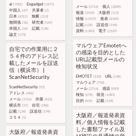
ai
Engadget
(7001)
(2477)
メール
個人
(2716)
(2809)
中国人
共著者
(47)
(2)
報道
大阪府
(2305)
(113)
日本
無断
(6311)
(210)
情報
発表
(13937)
(8589)
無関係
研究者
(36)
(141)
記載
誤送信
(124)
(194)
米国人
記載
(26)
(124)
資料
電子
(1380)
(2107)
論文
(170)
マルウェアEmotetへ
自宅での作業用に２
の感染を目的とした
５４件のアドレス記
URL記載型メールの
載したメールを誤送
検知状況
信（横浜市） |
ScanNetSecurity
EMOTET
URL
(120)
(198)
マルウェア
(703)
ScanNetSecurity
(95)
メール
感染
(2716)
(893)
アドレス
(486)
検知
状況
(678)
(1085)
メール
作業
(2716)
(423)
目的
記載
(401)
(124)
横浜市
自宅
(57)
(184)
記載
誤送信
(124)
(194)
大阪府／報道発表資
２５４
(1)
料／個人情報を記載
した書類ファイル及
大阪府／報道発表資