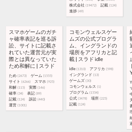
株式会社
記載
(19472)
(124)
進捗
(49)
スマホゲームのガチ
コモンウェルスゲー
ャ確率表記を巡る訴
ムズの公式プログラ
訟、サイトに記載さ
ム、イングランドの
れていた運営元が実
場所をアフリカと記
際とは異なっていた
載 | スラド idle
ため和解に | スラド
idle
アフリカ
(1310)
(598)
イングランド
(13)
ため
ゲーム
(2673)
(1555)
ゲームズ
(30)
サイト
スマホ
(6266)
(925)
コモンウェルス
(1)
和解
実際
(115)
(146)
プログラム
(1554)
確率
表記
(34)
(89)
公式
場所
(3478)
(225)
記載
訴訟
(124)
(440)
記載
(124)
運営
(1001)