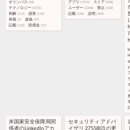
オリンパス
アプリ
ストア
(68)
(5976)
(808)
テクノロジー
ユーザー
禁止
(4376)
(2248)
(624)
和解
損害
記載
説明
(115)
(126)
(124)
(264)
有報
虚偽
(9)
(87)
記載
賠償金
(124)
(27)
b
米国家安全保障局関
セキュリティ アドバ
係者のLinkedInアカ
イザリ 2755801 の更