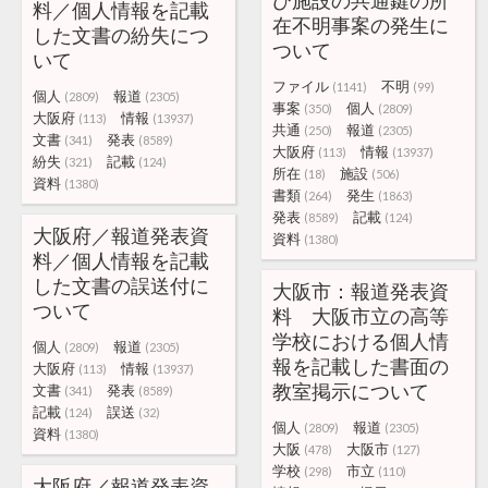
び施設の共通鍵の所
料／個人情報を記載
在不明事案の発生に
した文書の紛失につ
ついて
いて
ファイル
不明
(1141)
(99)
個人
報道
(2809)
(2305)
事案
個人
(350)
(2809)
大阪府
情報
(113)
(13937)
共通
報道
(250)
(2305)
文書
発表
(341)
(8589)
大阪府
情報
(113)
(13937)
紛失
記載
(321)
(124)
所在
施設
(18)
(506)
資料
(1380)
書類
発生
(264)
(1863)
発表
記載
(8589)
(124)
大阪府／報道発表資
資料
(1380)
料／個人情報を記載
した文書の誤送付に
大阪市：報道発表資
ついて
料 大阪市立の高等
学校における個人情
個人
報道
(2809)
(2305)
報を記載した書面の
大阪府
情報
(113)
(13937)
教室掲示について
文書
発表
(341)
(8589)
記載
誤送
(124)
(32)
個人
報道
(2809)
(2305)
資料
(1380)
大阪
大阪市
(478)
(127)
学校
市立
(298)
(110)
大阪府／報道発表資