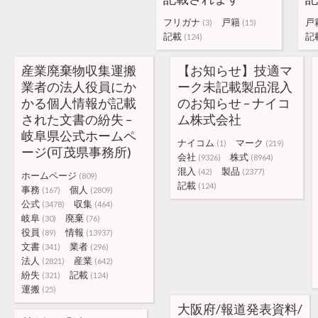
フリガナ
戸籍
戸
(3)
(15)
記載
記
(124)
産業廃棄物収集運搬
【お知らせ】技適マ
業者の法人役員にか
ーク未記載製品混入
かる個人情報が記載
のお知らせ – ナイコ
された文書の紛失 –
ム株式会社
岐阜県公式ホームペ
ナイコム
マーク
(1)
(219)
ージ(可茂県事務所)
会社
株式
(9326)
(8964)
混入
製品
(42)
(2377)
ホームページ
(809)
記載
(124)
事務
個人
(167)
(2809)
公式
収集
(3478)
(464)
岐阜
廃棄
(30)
(76)
役員
情報
(89)
(13937)
文書
業者
(341)
(296)
法人
産業
(2821)
(642)
紛失
記載
(321)
(124)
運搬
(25)
大阪府/報道発表資料/