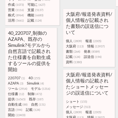
作成
可能に
(1073)
(627)
営業
支援
(1116)
(5137)
大阪府/報道発表資料/
株式
機能
(8964)
(6680)
個人情報が記載され
活用
記載
(5661)
(124)
た書類の誤送信につ
いて
40_220707_制御の
AZAPA、既存の
個人
報道
(2809)
(2305)
Simulink?モデルから
大阪府
情報
(113)
(13937)
自然言語で記載され
書類
発表
(264)
(8589)
た仕様書を自動生成
記載
誤送信
(124)
(194)
資料
するツールの提供を
(1380)
開始
大阪府/報道発表資料/
220707
40
(1)
(255)
個人情報の記載され
AZAPA
Simulink
(3)
(4)
たショートメッセー
ツール
モデル
(2914)
(1316)
ジの誤送信について
仕様書
制御
(12)
(472)
提供
既存
(16565)
(187)
ショート
(155)
自動生成
自然
(88)
(151)
メッセージ
(513)
言語
記載
(594)
(124)
個人
報道
(2809)
(2305)
開始
(22403)
大阪府
情報
(113)
(13937)