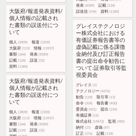
発表
記載
(8589)
(124)
大阪府/報道発表資料/
誤送信
資料
(194)
(1380)
個人情報の記載され
た書類の誤送付につ
グレイステクノロジ
いて
ー株式会社における
有価証券報告書等の
個人
報道
(2809)
(2305)
虚偽記載に係る課徴
大阪府
情報
(113)
(13937)
金納付及び訂正報告
書類
発表
(264)
(8589)
書の提出命令勧告に
記載
誤送
(124)
(32)
資料
(1380)
ついて:証券取引等監
視委員会
大阪府/報道発表資料/
グレイス
(1)
個人情報が記載され
テクノロジー
(4376)
た書類の誤送付につ
勧告
取引等
(118)
(15)
いて
命令
報告書
(304)
(400)
委員会
提出
(421)
(256)
個人
報道
(2809)
(2305)
有価証券
(16)
大阪府
情報
(113)
(13937)
株式会社
監視
(19472)
(985)
書類
発表
(264)
(8589)
納付
虚偽
(25)
(87)
記載
誤送
(124)
(32)
訂正
記載
(276)
(124)