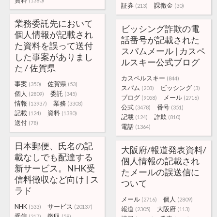
資料
(1380)
証券
課徴金
(213)
(30)
業務委託先において
ビッシング詐欺の電
個人情報が記載され
話番号が記載された
た資料を誤って送付
スパムメール | カスペ
した事案がありまし
ルスキー公式ブログ
た / 佐賀県
カスペルスキー
(844)
事案
佐賀県
(350)
(53)
スパム
ビッシング
(203)
(3)
個人
委託
(2809)
(345)
ブログ
メール
(9058)
(2716)
情報
業務
(13937)
(3303)
公式
番号
(3478)
(351)
記載
資料
(124)
(1380)
記載
詐欺
(124)
(810)
送付
(78)
電話
(1364)
日本郵便、氏名の記
大阪府/報道発表資料/
載なしでも配達する
個人情報の記載され
新サービス。NHK受
たメールの誤送信に
信料徴収など向け | ス
ついて
ラド
メール
個人
(2716)
(2809)
NHK
サービス
(533)
(20137)
報道
大阪府
(2305)
(113)
受信
徴収
(217)
(58)