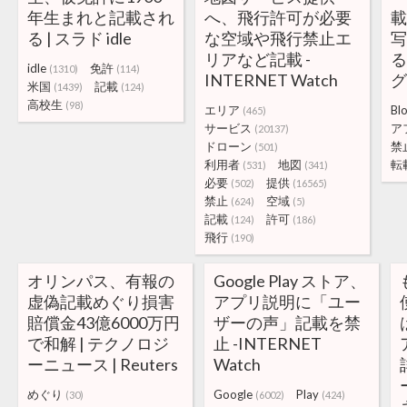
年生まれと記載され
へ、飛行許可が必要
る | スラド idle
な空域や飛行禁止エ
リアなど記載 -
る
idle
免許
(1310)
(114)
INTERNET Watch
米国
記載
(1439)
(124)
高校生
(98)
エリア
Bl
(465)
サービス
ア
(20137)
ドローン
禁
(501)
利用者
地図
転
(531)
(341)
必要
提供
(502)
(16565)
禁止
空域
(624)
(5)
記載
許可
(124)
(186)
飛行
(190)
オリンパス、有報の
Google Play ストア、
虚偽記載めぐり損害
アプリ説明に「ユー
賠償金43億6000万円
ザーの声」記載を禁
で和解 | テクノロジ
止 -INTERNET
ーニュース | Reuters
Watch
めぐり
Google
Play
(30)
(6002)
(424)