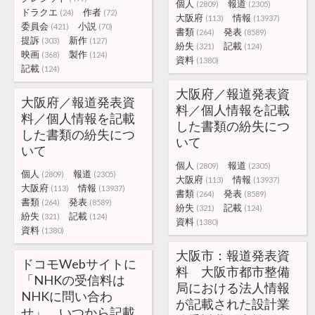
個人
報道
(2809)
(2305)
ドラクエ
作者
(24)
(72)
大阪府
情報
(113)
(13937)
委員会
小説
(421)
(70)
書類
発表
(264)
(8589)
提訴
新作
(303)
(127)
紛失
記載
(321)
(124)
映画
製作
(368)
(124)
資料
(1380)
記載
(124)
大阪府／報道発表資
大阪府／報道発表資
料／個人情報を記載
料／個人情報を記載
した書類の紛失につ
した書類の紛失につ
いて
いて
個人
報道
(2809)
(2305)
個人
報道
(2809)
(2305)
大阪府
情報
(113)
(13937)
大阪府
情報
(113)
(13937)
書類
発表
(264)
(8589)
書類
発表
(264)
(8589)
紛失
記載
(321)
(124)
紛失
記載
(321)
(124)
資料
(1380)
資料
(1380)
大阪市：報道発表資
ドコモWebサイトに
料 大阪市都市整備
「NHKの受信料は
局における法人情報
NHKに問い合わ
が記載された設計業
せ」、いつから記載