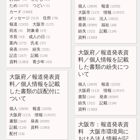
ため
つどい
(2673)
(1)
個人
報道
(2809)
(2305)
カード
(1480)
大阪市
情報
(127)
(13937)
メッセージ
住所
(513)
(78)
書類
法人
(264)
(2821)
報道
大阪市
(2305)
(127)
発表
福祉
(8589)
(68)
宛名
対象者
(4)
(19)
紛失
記載
(321)
(124)
市長
成人の日
(50)
(1)
資料
(1380)
案内
氏名
(275)
(37)
発表
紛失
(8589)
(321)
大阪府／報道発表資
記念
記載
(267)
(124)
料／個人情報を記載
資料
青少年
(1380)
(43)
した書類の紛失につ
いて
大阪府／報道発表資
料／個人情報を記載
個人
報道
(2809)
(2305)
した書類の誤配付に
大阪府
情報
(113)
(13937)
書類
発表
ついて
(264)
(8589)
紛失
記載
(321)
(124)
個人
報道
(2809)
(2305)
資料
(1380)
大阪府
情報
(113)
(13937)
書類
発表
(264)
(8589)
大阪市：報道発表資
記載
資料
(124)
(1380)
料 大阪市環境局に
配付
(18)
おける法人情報が記