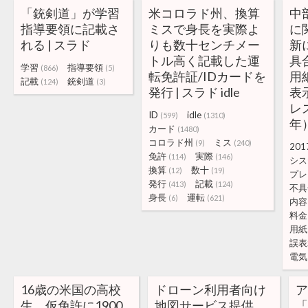
「銃剣道」が学習
米コロラド州、換算
中
指導要領に記載さ
ミスで身長を実際よ
に
れる | スラド
りも数十センチメー
新
トル高く記載した運
具
学習
指導要領
(866)
(5)
転免許証/IDカードを
用
記載
銃剣道
(124)
(3)
発行 | スラド idle
表
レ
ID
idle
(599)
(1310)
年
カード
(1480)
コロラド州
ミス
(9)
(240)
201
免許
実際
(114)
(146)
シス
換算
数十
(12)
(19)
プレ
発行
記載
(413)
(124)
不具
身長
運転
(6)
(621)
内容
料金
用紙
誤表
電気
16歳の米国の高校
ドローン利用者向け
生、仮免許に1900
地図サービス提供
「