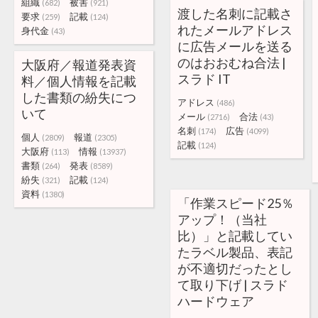
組織
被害
(682)
(921)
渡した名刺に記載さ
要求
記載
(259)
(124)
れたメールアドレス
身代金
(43)
に広告メールを送る
のはおおむね合法 |
大阪府／報道発表資
スラド IT
料／個人情報を記載
した書類の紛失につ
アドレス
(486)
いて
メール
合法
(2716)
(43)
名刺
広告
(174)
(4099)
個人
報道
(2809)
(2305)
記載
(124)
大阪府
情報
(113)
(13937)
書類
発表
(264)
(8589)
紛失
記載
(321)
(124)
資料
(1380)
「作業スピード25％
アップ！（当社
比）」と記載してい
たラベル製品、表記
が不適切だったとし
て取り下げ | スラド
ハードウェア