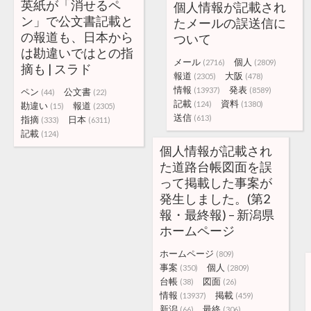
英紙が「消せるペ
個人情報が記載され
ン」で公文書記載と
たメールの誤送信に
の報道も、日本から
ついて
は勘違いではとの指
メール
個人
(2716)
(2809)
摘も | スラド
報道
大阪
(2305)
(478)
情報
発表
(13937)
(8589)
ペン
公文書
(44)
(22)
記載
資料
(124)
(1380)
勘違い
報道
(15)
(2305)
送信
(613)
指摘
日本
(333)
(6311)
記載
(124)
個人情報が記載され
た道路台帳図面を誤
って掲載した事案が
発生しました。(第2
報・最終報) – 新潟県
ホームページ
ホームページ
(809)
事案
個人
(350)
(2809)
台帳
図面
(38)
(26)
情報
掲載
(13937)
(459)
新潟
最終
(66)
(306)