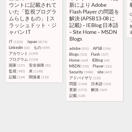
ウントに記載されて
新により Adobe
いた「監視プログラ
Flash Player の問題を
ムらしきもの」 | ス
解決 (APSB13-08 に
ラッシュドット・ジ
記載) – IEBlog 日本語
ャパン IT
– Site Home – MSDN
Blogs
IT
Japan
(1226)
(8176)
Linkedin
もの
(66)
(459)
adobe
APSB
(851)
(196)
アカウント
(1399)
Blogs
Flash
(533)
(337)
プログラム
(1554)
Home
IEBlog
(660)
(64)
国家
安全保障
(137)
(81)
MSDN
Player
(105)
(261)
監視
米
(985)
(1148)
Security
site
(5984)
(447)
記載
関係者
(124)
(133)
アドバイザリ
(132)
問題
日本語
(1744)
(355)
更新
解決
(1576)
(569)
記載
(124)