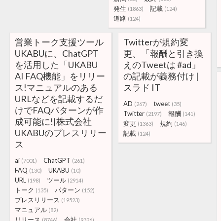
発生
記載
(1863)
(124)
道路
(124)
営業トーク支援ツール
Twitterが規約変
UKABUに、ChatGPT
更、「報酬と引き換
を活用した「UKABU
えのTweetは #ad」
AI FAQ機能」をリリー
の記載が義務付け |
ス!マニュアルのある
スラド IT
URLなどを記載するだ
AD
tweet
(267)
(35)
けでFAQパターンが作
Twitter
報酬
(2197)
(141)
成可能に!|株式会社
変更
規約
(1363)
(146)
UKABUのプレスリリー
記載
(124)
ス
ai
ChatGPT
(7001)
(261)
FAQ
UKABU
(130)
(10)
URL
ツール
(198)
(2914)
トーク
パターン
(135)
(152)
プレスリリース
(19523)
マニュアル
(82)
リリース
会社
(8746)
(9326)