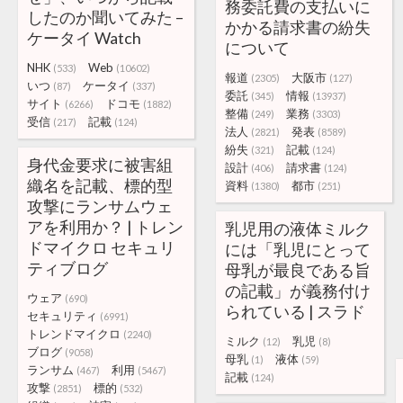
務委託費の支払いに
したのか聞いてみた –
かかる請求書の紛失
ケータイ Watch
について
NHK
Web
(533)
(10602)
報道
大阪市
(2305)
(127)
いつ
ケータイ
(87)
(337)
委託
情報
(345)
(13937)
サイト
ドコモ
(6266)
(1882)
整備
業務
(249)
(3303)
受信
記載
(217)
(124)
法人
発表
(2821)
(8589)
紛失
記載
(321)
(124)
身代金要求に被害組
設計
請求書
(406)
(124)
織名を記載、標的型
資料
都市
(1380)
(251)
攻撃にランサムウェ
アを利用か？ | トレン
乳児用の液体ミルク
ドマイクロ セキュリ
には「乳児にとって
ティブログ
母乳が最良である旨
の記載」が義務付け
ウェア
(690)
られている | スラド
セキュリティ
(6991)
トレンドマイクロ
(2240)
ミルク
乳児
(12)
(8)
ブログ
(9058)
母乳
液体
(1)
(59)
ランサム
利用
(467)
(5467)
記載
(124)
攻撃
標的
(2851)
(532)