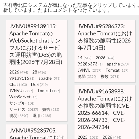
吉祥寺北口システムが気になった記事をクリップしています
析しています。たまにコメントをつけています。
JVNVU#99139115:
JVNVU#95286373:
Apache Tomcatの
Apache Tomcatにおけ
WebSocket chatサン
る複数の脆弱性(2026
プルにおけるサービ
年7月14日)
ス運用妨害(DoS)の脆
14
2026
(519)
(494)
弱性(2026年7月28日)
95286373
apache
(1)
(573)
JVNVU
Tomcat
(2727)
(127)
2026
28
(494)
(416)
脆弱
複数
(3390)
(2781)
99139115
apache
(1)
(573)
Chat
DoS
(103)
(219)
JVNVU#91658988:
JVNVU
Tomcat
(2727)
(127)
WebSocket
(16)
Apache Tomcatにおけ
サンプル
(101)
る複数の脆弱性(CVE-
サービス
妨害
(20137)
(235)
2025-66614、CVE-
脆弱
運用
(3390)
(2486)
2026-24733、CVE-
2026-24734)
JVNVU#95235705:
Apache Tomcatにおけ
2025
2026
(1083)
(494)