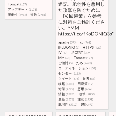
追記。脆弱性を悪用し
Tomcat
(127)
た攻撃を防ぐために
アップデート
(1173)
脆弱性
複数
(5912)
(2781)
「IV. 回避策」を参考
に対策をご検討くださ
い。^MM
https://t.co/fKoDONIQ3p”
apache
co
(573)
(761)
fKoDONIQ
HTTPS
(1)
(425)
IV
JPCERT
(17)
(309)
MM
Tomcat
(68)
(127)
ご検討
ため
(5)
(2673)
コーディネーション
(154)
センター
(2135)
ツイート
参考
(376)
(63)
喚起
回避策
(1382)
(12)
対策
悪用
(4722)
(456)
情報
攻撃
(13931)
(2850)
更新
注意
(1576)
(1951)
脆弱性
追記
(5912)
(91)