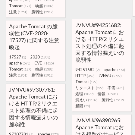
Tomcat
喚起
(127)
(1382)
注意
脆弱性
(1951)
(5912)
JVNVU#94251682:
Apache Tomcat の脆
Apache Tomcat にお
弱性 (CVE-2020-
ける HTTP/2 リクエ
17527) に関する注意
スト処理の不備に起
喚起
因する情報漏えいの
17527
2020
(1)
(1858)
脆弱性
apache
CVE-
(573)
(1655)
Tomcat
喚起
(127)
(1382)
94251682
apache
(2)
(573)
注意
脆弱性
(1951)
(5912)
HTTP
JVNVU
(359)
(2727)
Tomcat
(127)
リクエスト
不備
(222)
(461)
JVNVU#97307781:
処理
情報
(1079)
(13931)
Apache Tomcat にお
漏えい
脆弱性
(1132)
(5912)
ける HTTP/2 リクエ
起因
(55)
スト処理の不備に起
因する情報漏えいの
JVNVU#96390265:
脆弱性
Apache Tomcat にお
ける複数のサービス
97307781
apache
(2)
(573)