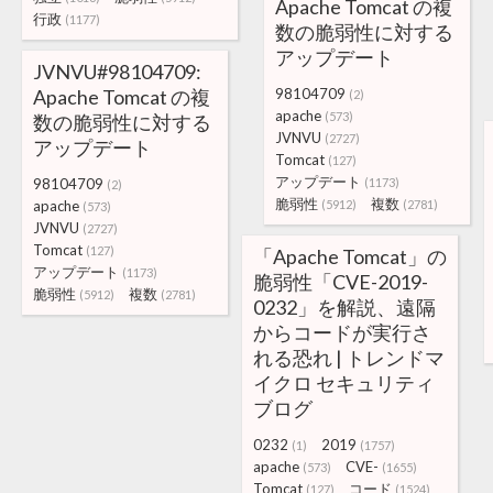
Apache Tomcat の複
行政
(1177)
数の脆弱性に対する
アップデート
JVNVU#98104709:
Apache Tomcat の複
98104709
(2)
apache
(573)
数の脆弱性に対する
JVNVU
(2727)
アップデート
Tomcat
(127)
アップデート
98104709
(1173)
(2)
脆弱性
複数
apache
(5912)
(2781)
(573)
JVNVU
(2727)
Tomcat
(127)
「Apache Tomcat」の
アップデート
(1173)
脆弱性「CVE-2019-
脆弱性
複数
(5912)
(2781)
0232」を解説、遠隔
からコードが実行さ
れる恐れ | トレンドマ
イクロ セキュリティ
ブログ
0232
2019
(1)
(1757)
apache
CVE-
(573)
(1655)
Tomcat
コード
(127)
(1524)