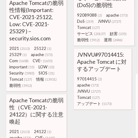
Apache Tomcatの脆弱
(DoS)の脆弱性
性情報(Important:
92089088
apache
(2)
(573)
CVE-2021-25122,
DoS
JVNVU
(219)
(2727)
Low: CVE-2021-
Tomcat
(127)
25329 ) –
サービス
妨害
(20137)
(235)
security.sios.com
脆弱性
運用
(5912)
(2486)
2021
25122
(2113)
(1)
JVNVU#97014415:
25329
apache
(1)
(573)
Com
CVE-
Apache Tomcat に対
(1608)
(1655)
important
LOW
(55)
(33)
するアップデート
Security
SIOS
(5983)
(31)
97014415
Tomcat
情報
(2)
(127)
(13931)
apache
脆弱性
(573)
(5912)
JVNVU
(2727)
Tomcat
(127)
Apache Tomcatの脆弱
アップデート
(1173)
性（CVE-2021-
24122）に関する注意
喚起
2021
24122
(2113)
(1)
apache
CVE-
(573)
(1655)