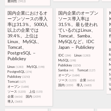
脆弱性
(5912)
国内企業におけるオ
国内企業のオープン
ープンソースの導入
ソース導入率は
率は31.3％。5000人
31.5％。最も使われ
以上の企業では
ているのはLinux、
B
39.4％。上位は
Tomcat、Samba、
f
Linux、MySQL、
MySQLなど。IDC
v
Tomcat、
Japan － Publickey
B
PostgreSQL －
f
IDC
Linux
(284)
(1283)
Publickey
K
MySQL
(198)
M
Publickey
(3250)
Linux
MySQL
(1283)
(198)
m
Samba
Tomcat
(44)
(127)
PostgreSQL
(274)
S
オープン
(1684)
Publickey
(3250)
T
ソース
企業
(1235)
(6616)
Tomcat
(127)
U
国内
導入
(2059)
(3683)
オープン
(1684)
V
ソース
上位
(1235)
(135)
企業
国内
(6616)
(2059)
導入
(3683)