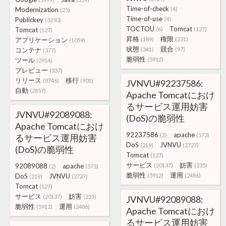
Time-of-check
Modernization
(4)
(25)
Time-of-use
Publickey
(4)
(3250)
TOCTOU
Tomcat
Tomcat
(6)
(127)
(127)
昇格
権限
アプリケーション
(189)
(231)
(1059)
状態
競合
コンテナ
(341)
(97)
(377)
脆弱性
ツール
(5912)
(2914)
プレビュー
(337)
リリース
移行
(8746)
(901)
JVNVU#92237586:
自動
(2857)
Apache Tomcatにおけ
るサービス運用妨害
JVNVU#92089088:
(DoS)の脆弱性
Apache Tomcatにおけ
92237586
apache
(2)
(573)
るサービス運用妨害
DoS
JVNVU
(219)
(2727)
(DoS)の脆弱性
Tomcat
(127)
サービス
妨害
92089088
apache
(20137)
(235)
(2)
(573)
脆弱性
運用
DoS
JVNVU
(5912)
(2486)
(219)
(2727)
Tomcat
(127)
サービス
妨害
(20137)
(235)
JVNVU#92089088:
脆弱性
運用
(5912)
(2486)
Apache Tomcatにおけ
るサービス運用妨害