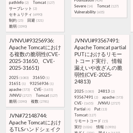
Foundation
(424)
pathInfo
Tomcat
(2)
(127)
Severe
Tomcat
(14)
(127)
サーブレット
(2)
Vulnerability
(605)
セキュリティ
(6990)
制約
回避
(25)
(321)
脆弱
(3390)
JVNVU#93256936:
JVNVU#93567491:
Apache Tomcatにおけ
Apache Tomcat partial
る複数の脆弱性(CVE-
PUTにおけるリモー
2025-31650、CVE-
トコード実行、情報
2025-31651)
漏えいや改ざんの脆
弱性(CVE-2025-
2025
31650
(1083)
(1)
24813)
31651
93256936
(1)
(1)
apache
CVE-
(573)
(1655)
2025
24813
(1083)
(2)
JVNVU
Tomcat
(2727)
(127)
93567491
apache
(2)
(573)
脆弱
複数
(3390)
(2781)
CVE-
JVNVU
(1655)
(2727)
Partial
Put
(4)
(13)
JVN#72148744:
Tomcat
(127)
リモートコード
Apache Tomcatにおけ
(15)
実行
情報
(1026)
(13931)
るTLSハンドシェイク
改ざん
漏えい
(331)
(1132)