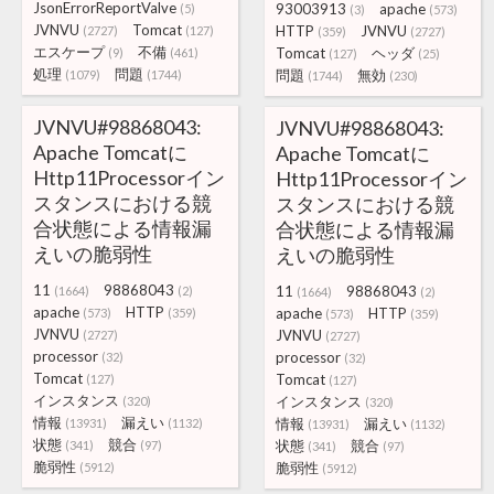
JsonErrorReportValve
93003913
apache
(5)
(3)
(573)
JVNVU
Tomcat
HTTP
JVNVU
(2727)
(127)
(359)
(2727)
エスケープ
不備
Tomcat
ヘッダ
(9)
(461)
(127)
(25)
処理
問題
問題
無効
(1079)
(1744)
(1744)
(230)
JVNVU#98868043:
JVNVU#98868043:
Apache Tomcatに
Apache Tomcatに
Http11Processorイン
Http11Processorイン
スタンスにおける競
スタンスにおける競
合状態による情報漏
合状態による情報漏
えいの脆弱性
えいの脆弱性
11
98868043
11
98868043
(1664)
(2)
(1664)
(2)
apache
HTTP
apache
HTTP
(573)
(359)
(573)
(359)
JVNVU
JVNVU
(2727)
(2727)
processor
processor
(32)
(32)
Tomcat
Tomcat
(127)
(127)
インスタンス
インスタンス
(320)
(320)
情報
漏えい
情報
漏えい
(13931)
(1132)
(13931)
(1132)
状態
競合
状態
競合
(341)
(97)
(341)
(97)
脆弱性
脆弱性
(5912)
(5912)