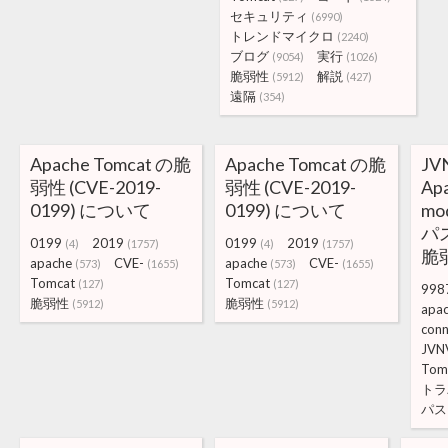
セキュリティ
(6990)
トレンドマイクロ
(2240)
ブログ
実行
(9054)
(1026)
脆弱性
解説
(5912)
(427)
遠隔
(354)
Apache Tomcat の脆
Apache Tomcat の脆
JV
弱性 (CVE-2019-
弱性 (CVE-2019-
Apa
0199) について
0199) について
mod
パ
0199
2019
0199
2019
(4)
(1757)
(4)
(1757)
脆
apache
CVE-
apache
CVE-
(573)
(1655)
(573)
(1655)
Tomcat
Tomcat
(127)
(127)
998
脆弱性
脆弱性
(5912)
(5912)
apa
conn
JVN
Tom
トラ
パス