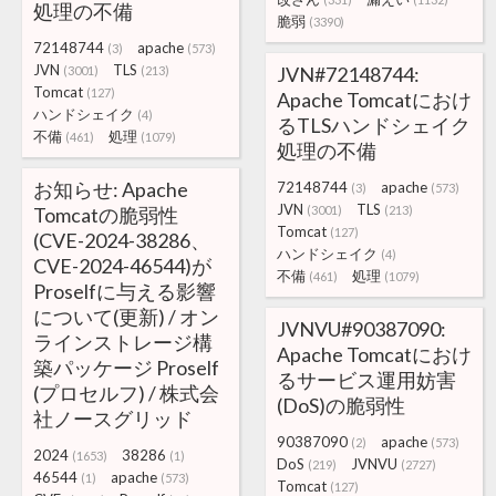
処理の不備
脆弱
(3390)
72148744
apache
(3)
(573)
JVN
TLS
JVN#72148744:
(3001)
(213)
Tomcat
(127)
Apache Tomcatにおけ
ハンドシェイク
(4)
るTLSハンドシェイク
不備
処理
(461)
(1079)
処理の不備
お知らせ: Apache
72148744
apache
(3)
(573)
JVN
TLS
Tomcatの脆弱性
(3001)
(213)
Tomcat
(127)
(CVE-2024-38286、
ハンドシェイク
(4)
CVE-2024-46544)が
不備
処理
(461)
(1079)
Proselfに与える影響
について(更新) / オン
JVNVU#90387090:
ラインストレージ構
Apache Tomcatにおけ
築パッケージ Proself
るサービス運用妨害
(プロセルフ) / 株式会
(DoS)の脆弱性
社ノースグリッド
90387090
apache
(2)
(573)
2024
38286
(1653)
(1)
DoS
JVNVU
(219)
(2727)
46544
apache
(1)
(573)
Tomcat
(127)