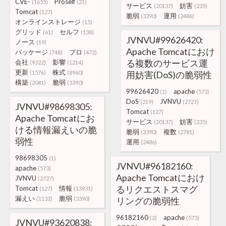
CVE-
Proself
(1655)
(21)
サービス
妨害
(20137)
(235)
Tomcat
(127)
脆弱
運用
(3390)
(2486)
オンラインストレージ
(15)
グリッド
セルフ
(61)
(138)
JVNVU#99626420:
ノース
(19)
Apache Tomcatにおけ
パッケージ
プロ
(748)
(472)
る複数のサービス運
会社
影響
(9322)
(1214)
更新
株式
(1576)
(8960)
用妨害(DoS)の脆弱性
構築
脆弱
(2041)
(3390)
99626420
apache
(1)
(573)
DoS
JVNVU
(219)
(2727)
JVNVU#98698305:
Tomcat
(127)
Apache Tomcatにお
サービス
妨害
(20137)
(235)
ける情報漏えいの脆
脆弱
複数
(3390)
(2781)
弱性
運用
(2486)
98698305
(1)
JVNVU#96182160:
apache
(573)
Apache Tomcatにおけ
JVNVU
(2727)
るリクエストスマグ
Tomcat
情報
(127)
(13931)
漏えい
脆弱
(1132)
(3390)
リングの脆弱性
96182160
apache
(2)
(573)
JVNVU#93620838: