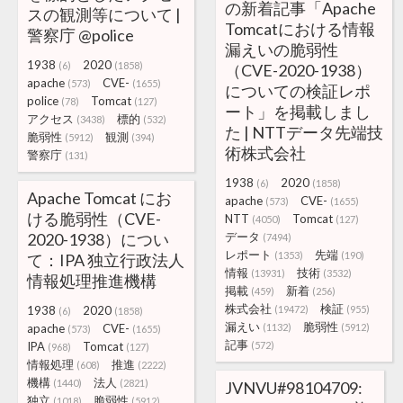
の新着記事「Apache
スの観測等について |
Tomcatにおける情報
警察庁 @police
漏えいの脆弱性
1938
2020
(6)
(1858)
（CVE-2020-1938）
apache
CVE-
(573)
(1655)
についての検証レポ
police
Tomcat
(78)
(127)
ート」を掲載しまし
アクセス
標的
(3438)
(532)
た | NTTデータ先端技
脆弱性
観測
(5912)
(394)
術株式会社
警察庁
(131)
1938
2020
(6)
(1858)
Apache Tomcat にお
apache
CVE-
(573)
(1655)
ける脆弱性（CVE-
NTT
Tomcat
(4050)
(127)
2020-1938）につい
データ
(7494)
レポート
先端
(1353)
(190)
て：IPA 独立行政法人
情報
技術
(13931)
(3532)
情報処理推進機構
掲載
新着
(459)
(256)
株式会社
検証
1938
2020
(19472)
(955)
(6)
(1858)
漏えい
脆弱性
apache
CVE-
(1132)
(5912)
(573)
(1655)
記事
IPA
Tomcat
(572)
(968)
(127)
情報処理
推進
(608)
(2222)
機構
法人
(1440)
(2821)
JVNVU#98104709:
独立
脆弱性
(1018)
(5912)