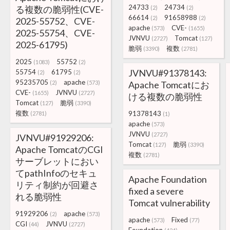
24733
24734
る複数の脆弱性(CVE-
(2)
(2)
66614
91658988
(2)
(2)
2025-55752、CVE-
apache
CVE-
(573)
(1655)
2025-55754、CVE-
JVNVU
Tomcat
(2727)
(127)
2025-61795)
脆弱
複数
(3390)
(2781)
2025
55752
(1083)
(2)
JVNVU#91378143:
55754
61795
(2)
(2)
95235705
apache
(2)
(573)
Apache Tomcatにお
CVE-
JVNVU
(1655)
(2727)
ける複数の脆弱性
Tomcat
脆弱
(127)
(3390)
複数
91378143
(2781)
(1)
apache
(573)
JVNVU
(2727)
JVNVU#91929206:
Tomcat
脆弱
(127)
(3390)
Apache TomcatのCGI
複数
(2781)
サーブレットにおい
てpathInfoのセキュ
Apache Foundation
リティ制約が回避さ
fixed a severe
れる脆弱性
Tomcat vulnerability
91929206
apache
(2)
(573)
apache
Fixed
(573)
(77)
CGI
JVNVU
(44)
(2727)