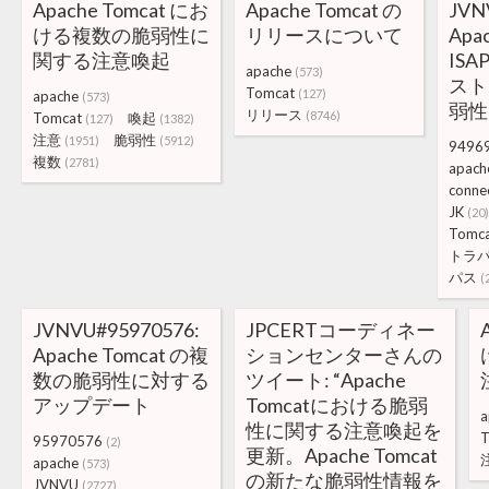
Apache Tomcat にお
Apache Tomcat の
JVN
ける複数の脆弱性に
リリースについて
Apac
関する注意喚起
ISA
apache
(573)
スト
Tomcat
(127)
apache
(573)
弱性
リリース
(8746)
Tomcat
喚起
(127)
(1382)
注意
脆弱性
(1951)
(5912)
9496
複数
(2781)
apach
conne
JK
(20
Tomc
トラ
パス
(
JVNVU#95970576:
JPCERTコーディネー
Apache Tomcat の複
ションセンターさんの
数の脆弱性に対する
ツイート: “Apache
アップデート
Tomcatにおける脆弱
a
性に関する注意喚起を
T
95970576
(2)
更新。Apache Tomcat
apache
(573)
の新たな脆弱性情報を
JVNVU
(2727)