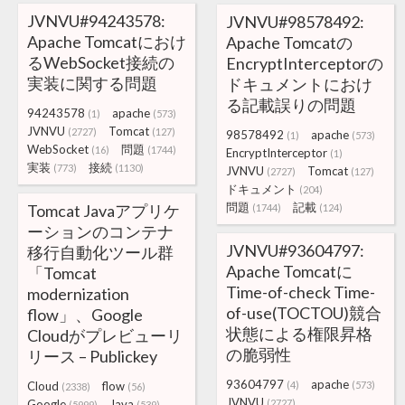
JVNVU#94243578:
JVNVU#98578492:
Apache Tomcatにおけ
Apache Tomcatの
るWebSocket接続の
EncryptInterceptorの
実装に関する問題
ドキュメントにおけ
る記載誤りの問題
94243578
apache
(1)
(573)
JVNVU
Tomcat
(2727)
(127)
98578492
apache
(1)
(573)
WebSocket
問題
(16)
(1744)
EncryptInterceptor
(1)
実装
接続
(773)
(1130)
JVNVU
Tomcat
(2727)
(127)
ドキュメント
(204)
問題
記載
Tomcat Javaアプリケ
(1744)
(124)
ーションのコンテナ
JVNVU#93604797:
移行自動化ツール群
Apache Tomcatに
「Tomcat
Time-of-check Time-
modernization
of-use(TOCTOU)競合
flow」、Google
状態による権限昇格
Cloudがプレビューリ
の脆弱性
リース – Publickey
93604797
apache
Cloud
flow
(4)
(573)
(2338)
(56)
JVNVU
Google
Java
(2727)
(5999)
(539)