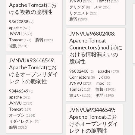
JVNVU
Tomcat
(2727)
(127)
Apache Tomcatにお
グリング
スマ
(8)
(255)
ける複数の脆弱性
リクエスト
(222)
脆弱
(3390)
93620838
(2)
apache
(573)
JVNVU#96802408:
JVNVU
(2727)
Apache Tomcat
Tomcat
脆弱
(127)
(3390)
複数
(2781)
Connectors(mod_jk)に
おける情報漏えいの
JVNVU#93446549:
脆弱性
Apache Tomcatにお
96802408
apache
(2)
(573)
けるオープンリダイ
Connectors
JK
(8)
(20)
レクトの脆弱性
JVNVU
mod
(2727)
(35)
Tomcat
情報
(127)
(13931)
93446549
(3)
漏えい
脆弱
(1132)
(3390)
apache
(573)
JVNVU
(2727)
JVNVU#93446549:
Tomcat
(127)
オープン
(1684)
Apache Tomcatにお
リダイレクト
(74)
けるオープンリダイ
脆弱
(3390)
レクトの脆弱性