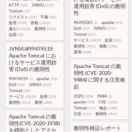
HTTP
JVNVU
運用妨害 (DoS) の脆弱
(359)
(2727)
Tomcat
(127)
性
リクエスト
不備
(222)
(461)
96390265
apache
処理
情報
(1)
(573)
(1079)
(13931)
DoS
JVNVU
漏えい
脆弱性
(219)
(2727)
(1132)
(5912)
Tomcat
起因
(127)
(55)
サービス
妨害
(20137)
(235)
脆弱性
複数
(5912)
(2781)
JVNVU#99474519:
運用
(2486)
Apache Tomcat にお
けるサービス運用妨
Apache Tomcat の脆
害 (DoS) の脆弱性
弱性 (CVE-2020-
99474519
apache
9484) に関する注意喚
(1)
(573)
DoS
JVNVU
(219)
(2727)
起
Tomcat
(127)
2020
9484
サービス
妨害
(1858)
(1)
(20137)
(235)
apache
CVE-
脆弱性
運用
(573)
(1655)
(5912)
(2486)
Tomcat
喚起
(127)
(1382)
注意
脆弱性
(1951)
(5912)
Apache Tomcat の脆
弱性(CVE-2020-1938)
脆弱性検証レポート
を標的としたアクセ