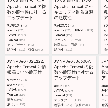
JVNVU#91991349:
JVNVU#95420726:
J
Apache Tomcat の複
Apache Tomcat にセ
A
数の脆弱性に対する
キュリティ制限回避
アップデート
の脆弱性
91991349
95420726
90
(1)
(1)
apache
apache
JVNVU
ap
(573)
(573)
(2727)
JVNVU
Tomcat
JV
(2727)
(127)
Tomcat
セキュリティ
To
(127)
(6990)
アップデート
制限
回避
ア
(1173)
(676)
(321)
脆弱性
複数
脆弱性
脆
(5912)
(2781)
(5912)
JVNVU#97321122:
JVNVU#95366887:
JV
Apache Tomcat に情
Apache Tomcat の複
Ap
報漏えいの脆弱性
数の脆弱性に対する
数
アップデート
ア
97321122
(2)
apache
(573)
apache
apa
(573)
JVNVU
(2727)
JVNVU
JVN
(2727)
Tomcat
(127)
Tomcat
Tom
(127)
情報
(13931)
アップデート
アッ
(1173)
漏えい
(1132)
脆弱性
複数
脆弱
(5912)
(2781)