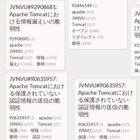
93446549
JVNVU#92908681:
(3)
apache
(573)
J
Apache Tomcatにお
JVNVU
(2727)
A
ける情報漏えいの脆
Tomcat
(127)
け
弱性
オープン
(1684)
弱
リダイレクト
(74)
92908681
(2)
脆弱
(3390)
apache
92
(573)
JVNVU
ap
(2727)
Tomcat
情報
JV
(127)
(13931)
漏えい
脆弱
To
(1132)
(3390)
漏
JVNVU#90635957:
JVNVU#90635957:
Apache Tomcatにおけ
Apache Tomcatにおけ
る保護されていない
る保護されていない
認証情報の送信の脆
認証情報の送信の脆
弱性
弱性
90635957
apache
(3)
(573)
JVNVU
Tomcat
90635957
apache
(2727)
(127)
(3)
(573)
保護
情報
JVNVU
Tomcat
(794)
(13931)
(2727)
(127)
脆弱
認証
保護
情報
(3390)
(1468)
(794)
(13931)