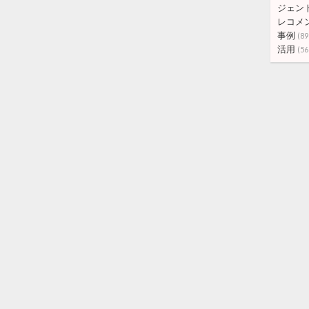
ジェン
レコメ
事例
(89
活用
(56