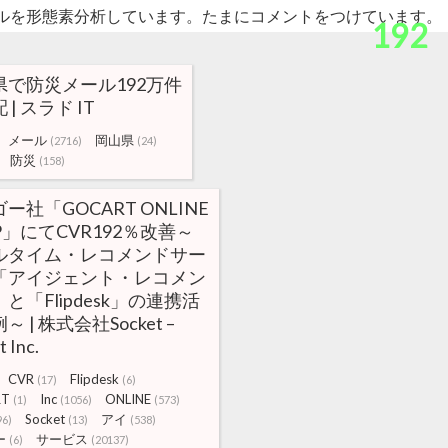
ルを形態素分析しています。たまにコメントをつけています。
192
県で防災メール192万件
 | スラド IT
メール
岡山県
(2716)
(24)
防災
(158)
ー社「GOCART ONLINE
P」にてCVR192％改善～
ルタイム・レコメンドサー
「アイジェント・レコメン
と「Flipdesk」の連携活
～ | 株式会社Socket –
t Inc.
CVR
Flipdesk
(17)
(6)
RT
Inc
ONLINE
(1)
(1056)
(573)
Socket
アイ
96)
(13)
(538)
ー
サービス
(6)
(20137)