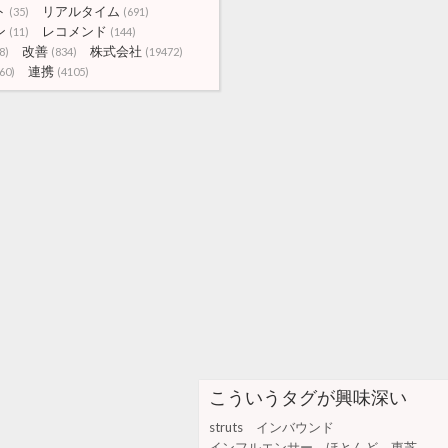
ト
リアルタイム
(35)
(691)
ン
レコメンド
(11)
(144)
改善
株式会社
8)
(834)
(19472)
連携
60)
(4105)
こういうタグが興味深い
struts
インバウンド
インフルエンサー
ほとんど
東芝