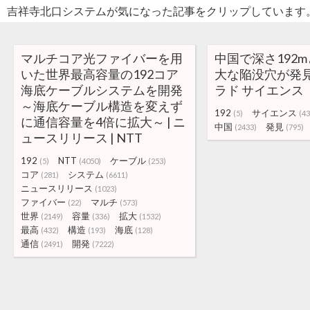
吉祥寺北口システムが気になった記事をクリップしています
マルチコア光ファイバーを用
中国で深さ192
いた世界最高容量の192コア
大な陥没穴が発見さ
海底ケーブルシステムを開発
ラド サイエンス
～海底ケーブル構造を変えず
192
サイエンス
(5)
(43
に通信容量を4倍に拡大～ | ニ
中国
発見
(2433)
(795)
ュースリリース | NTT
192
NTT
ケーブル
(5)
(4050)
(253)
コア
システム
(281)
(6611)
ニュースリリース
(1023)
ファイバー
マルチ
(22)
(573)
世界
容量
拡大
(2149)
(336)
(1532)
最高
構造
海底
(432)
(193)
(128)
通信
開発
(2491)
(7222)