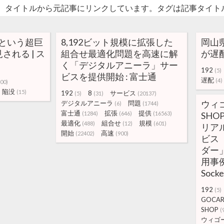
。タイトルから元記事にリンクしています。タグは記事タイト
mという超巨
8,192ビット規模に拡張した
岡山
れる | ス
組合せ最適化問題を高速に解
が遅配
く「デジタルアニーラ」サー
192
(5)
ビスを提供開始 : 富士通
遅配
(4)
00)
陥没
(15)
192
8
サービス
(5)
(31)
(20137)
ウィゴ
デジタルアニーラ
問題
(6)
(1744)
富士通
拡張
提供
(1284)
(646)
(16563)
SHO
最適化
組合せ
規模
(488)
(12)
(601)
リア
開始
高速
(22402)
(900)
ビス
ダー」
用事例
Socke
192
(5)
GOCA
SHOP
(
ウィゴ