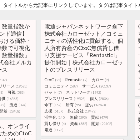
。タイトルから元記事にリンクしています。タグは記事タイト
・数量指数か
電通ジャパンネットワーク傘下
レンド通信】
株式会社カローゼット／コミュ
における価格・
ニティの活性化に貢献する、個
指数で可視化
人所有資産のCtoC無償貸し借
・数量指数」
り支援サービス『Rentastic!』
式会社メルカ
提供開始｜株式会社カローゼッ
ース
トのプレスリリース
CtoC
Rentastic
カロー
0137)
(22)
(2)
(2)
リリース
コミュニティ
サービス
(19523)
(587)
(20137)
可視
ゼット
ネットワーク
58)
(583)
(7)
(1992)
提供
プレスリリース
個人
(16563)
(19523)
(2806)
流通
傘下
所有
提供
472)
(324)
(167)
(95)
(16563)
開始
支援
株式会社
(22402)
(5137)
(19472)
活性化
無償
貢献
(140)
(593)
(479)
貸し借り
資産
開始
(4)
(382)
(22402)
ム、オンライ
電通
(1126)
ためのCtoC