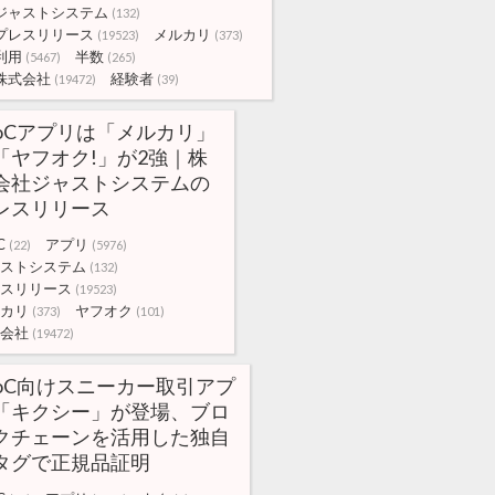
ジャストシステム
(132)
プレスリリース
メルカリ
(19523)
(373)
利用
半数
(5467)
(265)
株式会社
経験者
(19472)
(39)
toCアプリは「メルカリ」
「ヤフオク!」が2強｜株
会社ジャストシステムの
レスリリース
C
アプリ
(22)
(5976)
ストシステム
(132)
スリリース
(19523)
カリ
ヤフオク
(373)
(101)
会社
(19472)
toC向けスニーカー取引アプ
「キクシー」が登場、ブロ
クチェーンを活用した独自
タグで正規品証明