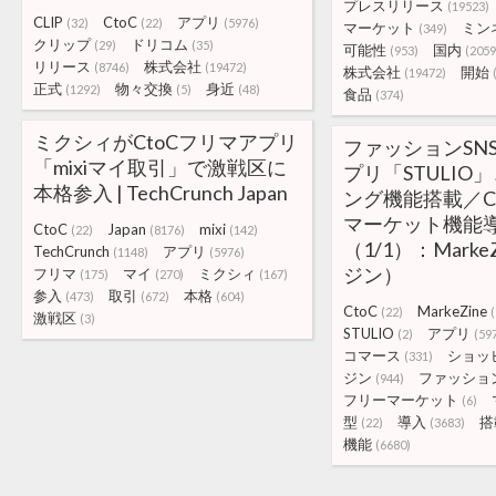
プレスリリース
(19523)
CLIP
CtoC
アプリ
(32)
(22)
(5976)
マーケット
ミン
(349)
クリップ
ドリコム
(29)
(35)
可能性
国内
(953)
(2059
リリース
株式会社
(8746)
(19472)
株式会社
開始
(19472)
正式
物々交換
身近
(1292)
(5)
(48)
食品
(374)
ミクシィがCtoCフリマアプリ
ファッションSN
「mixiマイ取引」で激戦区に
プリ「STULIO
本格参入 | TechCrunch Japan
ング機能搭載／C
マーケット機能
CtoC
Japan
mixi
(22)
(8176)
(142)
（1/1）：Mark
TechCrunch
アプリ
(1148)
(5976)
ジン）
フリマ
マイ
ミクシィ
(175)
(270)
(167)
参入
取引
本格
(473)
(672)
(604)
CtoC
MarkeZine
(22)
激戦区
(3)
STULIO
アプリ
(2)
(59
コマース
ショッ
(331)
ジン
ファッショ
(944)
フリーマーケット
(6)
型
導入
搭
(22)
(3683)
機能
(6680)