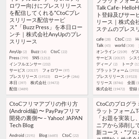
プラットフォーム「
ロワー向けにプレスリリース
Talk Cafe- Hel
を配信してくれる”CtoCプレ
ト登録及びサー
スリリース配信サービ
リース｜株式会
ス”「Buzz Press」を本日ロー
ステムのプレス
ンチ｜株式会社AnyUpのプレ
cafe
CtoC
H
(28)
(22)
スリリース
Talk
world
(45)
(308)
AnyUp
Buzz
CtoC
オンライン
ゲ
(2)
(14)
(22)
(2109)
Press
SNS
サービス
シス
(799)
(1212)
(20137)
インフルエンサー
ディーノ
トーク
(232)
(2)
(1
サービス
フォロワー
プラットフォーム
(20137)
(97)
(2931
プレスリリース
ローンチ
プレスリリース
(19523)
(246)
(19523)
本日
株式会社
リリース
全面
(397)
(19472)
(8746)
(
配信
株式会社
登録
(3489)
(19472)
CtoCフリマアプリの作り方
CtoCのプログ
(Android編) 〜 PayPayフリマ
ラットフォームTe
開発の裏側〜 – Yahoo! JAPAN
「お題を実装し
Tech Blog
ニアから添削し
新コース・”プロ
Android
Blog
CtoC
(2191)
(6685)
(22)