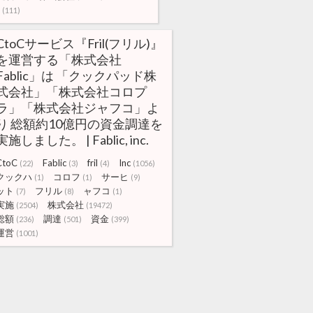
(111)
CtoCサービス『Fril(フリル)』
を運営する「株式会社
Fablic」は 「クックパッド株
式会社」「株式会社コロプ
ラ」「株式会社ジャフコ」よ
り 総額約10億円の資金調達を
実施しました。 | Fablic, inc.
CtoC
Fablic
fril
Inc
(22)
(3)
(4)
(1056)
クックハ
コロフ
サーヒ
(1)
(1)
(9)
ット
フリル
ャフコ
(7)
(8)
(1)
実施
株式会社
(2504)
(19472)
総額
調達
資金
(236)
(501)
(399)
運営
(1001)