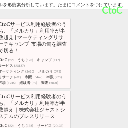
ルを形態素分析しています。たまにコメントをつけています。
CtoC
CtoCサービス利用経験者のう
ち、「メルカリ」利用率が半
数超え | マーケティングリサ
ーチキャンプ|市場の旬を調査
で切る！
CtoC
うち
キャンプ
(22)
(178)
(117)
サービス
(20137)
マーケティング
メルカリ
(2610)
(373)
リサーチ
利用
半数
(600)
(5467)
(265)
市場
経験者
調査
(1946)
(39)
(5801)
CtoCサービス利用経験者のう
ち、「メルカリ」利用率が半
数超え｜株式会社ジャストシ
ステムのプレスリリース
CtoC
うち
サービス
(22)
(178)
(20137)