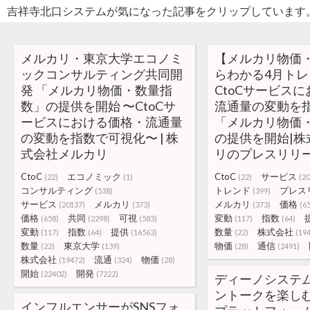
吉祥寺北口システムが気になった記事をクリップしています
メルカリ・東京大学エコノミ
【メルカリ物価
ックコンサルティング共同開
らわかる4月ト
発 「メルカリ物価・数量指
CtoCサービス
数」の提供を開始 〜CtoCサ
流通量の変動を
ービスにおける価格・流通量
「メルカリ物価
の変動を指数で可視化〜 | 株
の提供を開始|株
式会社メルカリ
リのプレスリリ
CtoC
エコノミック
CtoC
サービス
(22)
(1)
(22)
(2
コンサルティング
トレンド
プレス
(538)
(399)
サービス
メルカリ
メルカリ
価格
(20137)
(373)
(373)
(6
価格
共同
可視
変動
指数
(658)
(2298)
(583)
(117)
(64)
変動
指数
提供
数量
株式会社
(117)
(64)
(16563)
(22)
(19
数量
東京大学
物価
通信
(22)
(139)
(28)
(2491)
株式会社
流通
物価
(19472)
(324)
(28)
開始
開発
(22402)
(7222)
ディーノシステ
ントークを楽しむ
インフルエンサーがSNSフォ