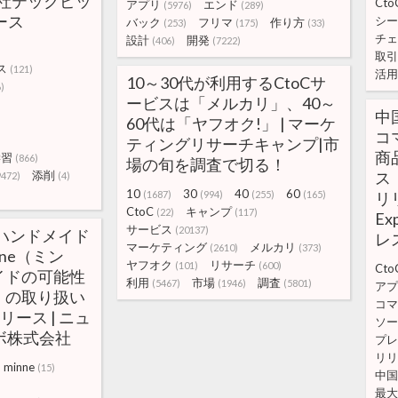
社テックピッ
Cto
アプリ
エンド
(5976)
(289)
ース
シー
バック
フリマ
作り方
(253)
(175)
(33)
チェ
設計
開発
(406)
(7222)
取引
ス
(121)
活用
10～30代が利用するCtoCサ
)
ービスは「メルカリ」、40～
)
中
60代は「ヤフオク!」 | マーケ
コ
ティングリサーチキャンプ|市
商
学習
(866)
場の旬を調査で切る！
添削
ス
9472)
(4)
10
30
40
60
(1687)
(994)
(255)
(165)
リ
CtoC
キャンプ
(22)
(117)
E
サービス
(20137)
Cハンドメイド
レ
マーケティング
メルカリ
(2610)
(373)
ne（ミン
ヤフオク
リサーチ
(101)
(600)
Cto
イドの可能性
利用
市場
調査
(5467)
(1946)
(5801)
アプ
」の取り扱い
コマ
リース | ニュ
ソー
パボ株式会社
プレ
リリ
minne
(15)
中国
最大