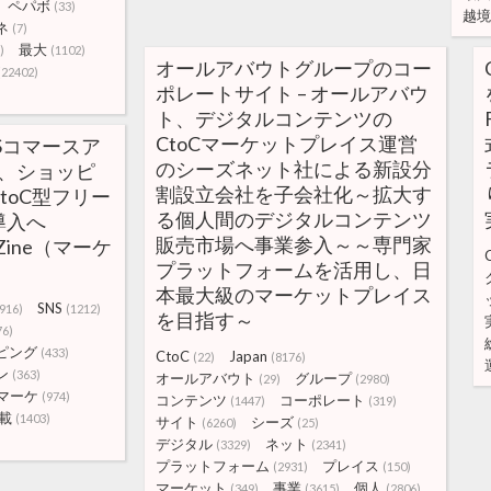
ペパボ
(33)
越境
ネ
(7)
最大
)
(1102)
オールアバウトグループのコー
(22402)
ポレートサイト – オールアバウ
ト、デジタルコンテンツの
CtoCマーケットプレイス運営
Sコマースア
のシーズネット社による新設分
」、ショッピ
割設立会社を子会社化～拡大す
toC型フリー
る個人間のデジタルコンテンツ
導入へ
販売市場へ事業参入～～専門家
eZine（マーケ
プラットフォームを活用し、日
本最大級のマーケットプレイス
SNS
(916)
(1212)
を目指す～
76)
ピング
(433)
CtoC
Japan
(22)
(8176)
ン
(363)
オールアバウト
グループ
(29)
(2980)
マーケ
(974)
コンテンツ
コーポレート
(1447)
(319)
載
(1403)
サイト
シーズ
(6260)
(25)
デジタル
ネット
(3329)
(2341)
プラットフォーム
プレイス
(2931)
(150)
マーケット
事業
個人
(349)
(3615)
(2806)