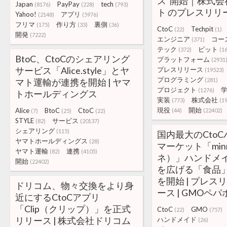
ス”開始｜株式会
Japan
PayPay
tech
(8176)
(228)
(793)
ト のプレスリリ
Yahoo!
アプリ
(2148)
(5976)
フリマ
作り方
裏側
(175)
(33)
(36)
CtoC
Techpit
(22)
(1)
開発
(7222)
エンジニア
コー
(371)
テック
ピット
(372)
(16
BtoC、CtoCのシェアリング
プラットフォーム
(2931
サービス「Alice.style」とヤ
プレスリリース
(19523)
プログラミング
マト運輸が連携を開始 | ヤマ
(281)
プロジェクト
(1276)
トホールディングス
実装
株式会社
(773)
(1
現役
開始
Alice
BtoC
CtoC
(44)
(22402)
(7)
(25)
(22)
STYLE
サービス
(82)
(20137)
シェアリング
(115)
国内最大のCto
ヤマトホールディングス
(28)
マーケット「min
ヤマト運輸
連携
(82)
(4105)
ネ）」ハンドメ
開始
(22402)
を広げる「食品
を開始 | プレスリ
ドリコム、物々交換をより身
ース | GMOペ
近にするCtoCアプリ
「Clip（クリップ）」を正式
CtoC
GMO
(22)
(757)
リリース | 株式会社ドリコム
ハンドメイド
(26)