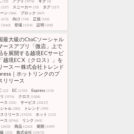
C
アプリ
キク
(22)
(5976)
(6)
スニーカー
タグ
(227)
(33)
(217)
ーン
ブロック
(584)
(847)
向け
正規
(672)
(734)
(143)
登場
証明
(5660)
(1214)
(200)
国最大級のCtoCソーシャル
マースアプリ「微店」上で
品を展開する越境ECサービ
「越境EC X（クロス）」を
リース ━ 株式会社トレンド
xpress｜ホットリンクのプ
スリリース
C
EC
Express
(22)
(1532)
(110)
リ
クロス
(5976)
(1006)
ース
サービス
(331)
(20137)
シャル
トレンド
(282)
(399)
スリリース
ホット
(19523)
(115)
ース
リンク
(8746)
(441)
商品
展開
(2433)
(1263)
(1049)
級
株式会社
(253)
(19472)