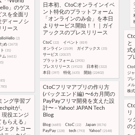
-World
日本初、CtoCオンラインイベ
loHello」のゲス
ント特化のプラットフォーム
ビスを全面リ
「オンラインのみ会」を本日
社ディーノシ
よりサービス開始！！｜ガイ
リリース
アックスのプレスリリース
C
elloHello
(2)
と
CtoC
イベント
(22)
(819)
ため
(2673)
オンライン
ガイアックス
(2109)
(35)
式
スト
(31)
サービス
(20137)
プ
テム
(6611)
プラットフォーム
(2931)
35)
プレスリリース
日本初
Cto
(19523)
(322)
)
本日
特化
開始
ジャ
(397)
(635)
(22402)
プレ
185)
メル
CtoCフリマアプリの作り方
(785)
株式
(バックエンド編) 〜6カ月間の
ラミング学習プ
PayPayフリマ開発を支えた設
C
chpitが、
計〜 – Yahoo! JAPAN Tech
リ
、現役エンジ
Blog
ッ
てもらえる」
Blog
CtoC
Japan
(6685)
(22)
(8176)
の
ジェクトコー
PayPay
tech
Yahoo!
(228)
(793)
(2148)