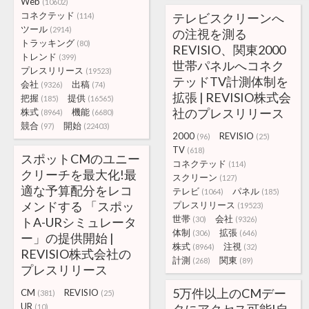
Web
(10602)
コネクテッド
テレビスクリーンへ
(114)
ツール
(2914)
の注視を測る
トラッキング
(80)
REVISIO、関東2000
トレンド
(399)
世帯パネルへコネク
プレスリリース
(19523)
テッドTV計測体制を
会社
出稿
(9326)
(74)
拡張 | REVISIO株式会
把握
提供
(185)
(16565)
社のプレスリリース
株式
機能
(8964)
(6680)
競合
開始
(97)
(22403)
2000
REVISIO
(96)
(25)
TV
(618)
スポットCMのユニー
コネクテッド
(114)
クリーチを最大化!最
スクリーン
(127)
適な予算配分をレコ
テレビ
パネル
(1064)
(185)
メンドする 「スポッ
プレスリリース
(19523)
世帯
会社
トA-URシミュレータ
(30)
(9326)
体制
拡張
(306)
(646)
ー」の提供開始 |
株式
注視
(8964)
(32)
REVISIO株式会社の
計測
関東
(268)
(89)
プレスリリース
5万件以上のCMデー
CM
REVISIO
(381)
(25)
UR
(10)