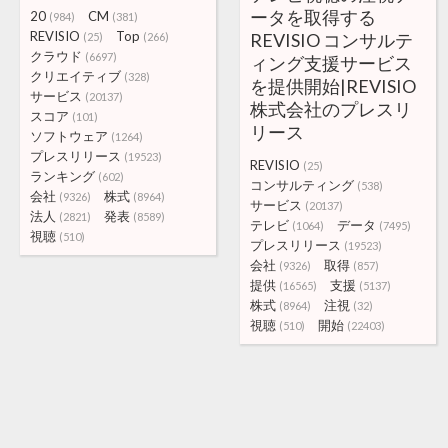
ータを取得する
20
CM
(984)
(381)
REVISIO
Top
REVISIO コンサルテ
(25)
(266)
クラウド
(6697)
ィング支援サービス
クリエイティブ
(328)
を提供開始|REVISIO
サービス
(20137)
株式会社のプレスリ
スコア
(101)
リース
ソフトウェア
(1264)
プレスリリース
(19523)
REVISIO
(25)
ランキング
(602)
コンサルティング
(538)
会社
株式
(9326)
(8964)
サービス
(20137)
法人
発表
(2821)
(8589)
テレビ
データ
(1064)
(7495)
視聴
(510)
プレスリリース
(19523)
会社
取得
(9326)
(857)
提供
支援
(16565)
(5137)
株式
注視
(8964)
(32)
視聴
開始
(510)
(22403)