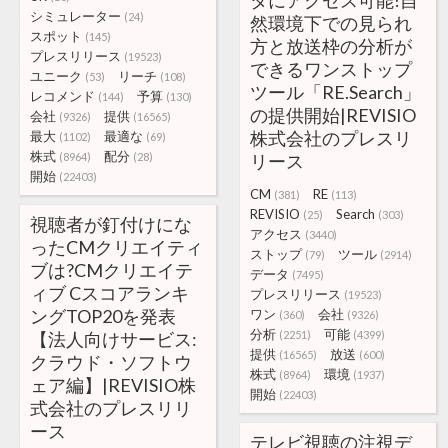
タにアクセス可能!自
シミュレーター
(24)
然環境下での見られ
スポット
(145)
方と放送枠の分析が
プレスリリース
(19523)
できるワンストップ
ユニーク
リーチ
(53)
(108)
ツール「RE.Search」
レコメンド
予算
(144)
(130)
の提供開始|REVISIO
会社
提供
(9326)
(16565)
株式会社のプレスリ
最大
最適な
(1102)
(69)
株式
配分
(8964)
(28)
リース
開始
(22403)
CM
RE
(381)
(113)
REVISIO
Search
(25)
(303)
視聴者が釘付けにな
アクセス
(3440)
ったCMクリエイティ
ストップ
ツール
(79)
(2914)
ブは?CMクリエイテ
データ
(7495)
ィブ Cスコアランキ
プレスリリース
(19523)
ングTOP20を発表
ワン
会社
(360)
(9326)
分析
可能
【法人向けサービス:
(2251)
(4399)
提供
放送
(16565)
(600)
クラウド・ソフトウ
株式
環境
(8964)
(1937)
ェア編】|REVISIO株
開始
(22403)
式会社のプレスリリ
ース
テレビ視聴の注視デ