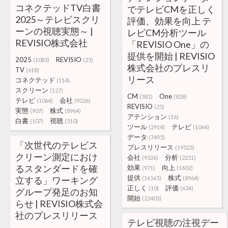
コネクテッドTV白書
でテレビCMを正しく
2025～テレビスクリ
評価、効果を向上 テ
ーンの視聴実態～ |
レビCM分析ツール
REVISIO株式会社
「REVISIO One」の
提供を開始 | REVISIO
2025
REVISIO
(1083)
(25)
株式会社のプレスリ
TV
(618)
リース
コネクテッド
(114)
スクリーン
(127)
CM
One
(381)
(828)
テレビ
会社
(1064)
(9326)
REVISIO
(25)
実態
株式
(907)
(8964)
アテンション
(16)
白書
視聴
(107)
(510)
ツール
テレビ
(2914)
(1064)
データ
(7495)
「次世代のテレビス
プレスリリース
(19523)
クリーン測定におけ
会社
分析
(9326)
(2251)
るスタンダードを確
効果
向上
(971)
(1602)
提供
株式
立する」ワーキング
(16565)
(8964)
正しく
評価
(10)
(634)
グループ発足のお知
開始
(22403)
らせ | REVISIO株式会
社のプレスリリース
テレビ視聴の注視デー