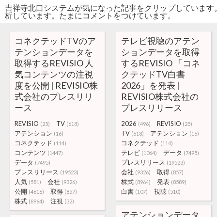
吉祥寺北口システムが気になった記事をクリップしています
析しています。たまにコメントをつけています。
コネクテッドTVのア
テレビ視聴のアテン
テンションデータを
ションデータを取得
取得するREVISIO 人
するREVISIO 「コネ
気コンテンツの注視
クテッドTV白書
度を公開 | REVISIO株
2026」を発表 |
式会社のプレスリリ
REVISIO株式会社の
ース
プレスリリース
REVISIO
TV
2026
REVISIO
(25)
(618)
(496)
(25)
アテンション
TV
アテンション
(16)
(618)
(16)
コネクテッド
コネクテッド
(114)
(114)
コンテンツ
テレビ
データ
(1447)
(1064)
(7495)
データ
プレスリリース
(7495)
(19523)
プレスリリース
会社
取得
(19523)
(9326)
(857)
人気
会社
株式
発表
(581)
(9326)
(8964)
(8589)
公開
取得
白書
視聴
(4616)
(857)
(107)
(510)
株式
注視
(8964)
(32)
アテンションデータ