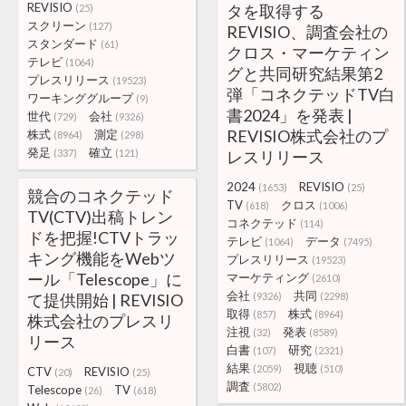
REVISIO
タを取得する
(25)
スクリーン
(127)
REVISIO、調査会社の
スタンダード
(61)
クロス・マーケティン
テレビ
(1064)
グと共同研究結果第2
プレスリリース
(19523)
弾「コネクテッドTV白
ワーキンググループ
(9)
書2024」を発表 |
世代
会社
(729)
(9326)
REVISIO株式会社のプ
株式
測定
(8964)
(298)
発足
確立
(337)
(121)
レスリリース
2024
REVISIO
(1653)
(25)
競合のコネクテッド
TV
クロス
(618)
(1006)
TV(CTV)出稿トレン
コネクテッド
(114)
ドを把握!CTVトラッ
テレビ
データ
(1064)
(7495)
キング機能をWebツ
プレスリリース
(19523)
ール「Telescope」に
マーケティング
(2610)
会社
共同
て提供開始 | REVISIO
(9326)
(2298)
取得
株式
(857)
(8964)
株式会社のプレスリ
注視
発表
(32)
(8589)
リース
白書
研究
(107)
(2321)
結果
視聴
(2059)
(510)
CTV
REVISIO
(20)
(25)
調査
(5802)
Telescope
TV
(26)
(618)