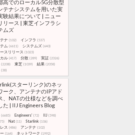
都高でのローカル5G分散型
ンテナシステムを用いた実
実験結果について | ニュー
リリース | 東芝インフラシ
テムズ
テナ
インフラ
(102)
(537)
テム
システムズ
(6611)
(640)
ースリリース
(1023)
カル
分散
実証
(417)
(289)
(2326)
東芝
結果
(2208)
(1039)
(2058)
(38)
arlink(スターリンク)のネッ
ワーク、アンテナのIPアド
ス、NATの仕様などを調べ
 | IIJ Engineers Blog
Engineers'
IIJ
(6685)
(72)
(598)
Nat
Starlink
75)
(11)
(106)
レス
アンテナ
(486)
(102)
ー
ネットワーク
(164)
(1992)