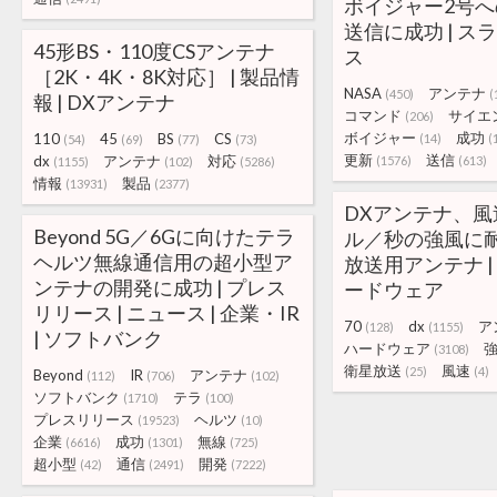
ボイジャー2号
送信に成功 | ス
45形BS・110度CSアンテナ
ス
［2K・4K・8K対応］ | 製品情
NASA
アンテナ
(450)
(
報 | DXアンテナ
コマンド
サイエ
(206)
ボイジャー
成功
110
45
BS
CS
(14)
(
(54)
(69)
(77)
(73)
更新
送信
dx
アンテナ
対応
(1576)
(613)
(1155)
(102)
(5286)
情報
製品
(13931)
(2377)
DXアンテナ、風
Beyond 5G／6Gに向けたテラ
ル／秒の強風に
ヘルツ無線通信用の超小型ア
放送用アンテナ |
ンテナの開発に成功 | プレス
ードウェア
リリース | ニュース | 企業・IR
70
dx
ア
(128)
(1155)
| ソフトバンク
ハードウェア
(3108)
衛星放送
風速
(25)
(4)
Beyond
IR
アンテナ
(112)
(706)
(102)
ソフトバンク
テラ
(1710)
(100)
プレスリリース
ヘルツ
(19523)
(10)
企業
成功
無線
(6616)
(1301)
(725)
超小型
通信
開発
(42)
(2491)
(7222)