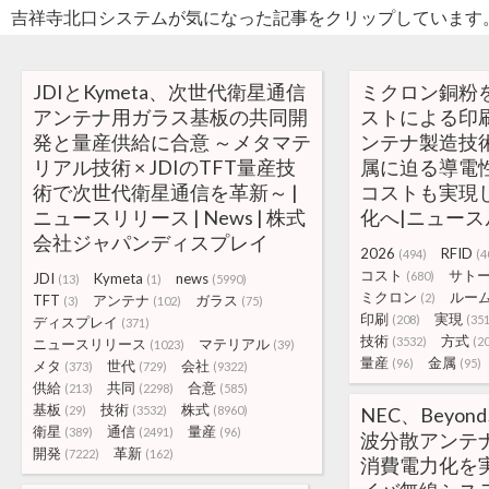
吉祥寺北口システムが気になった記事をクリップしています
JDIとKymeta、次世代衛星通信
ミクロン銅粉
アンテナ用ガラス基板の共同開
ストによる印刷
発と量産供給に合意 ～メタマテ
ンテナ製造技
リアル技術 × JDIのTFT量産技
属に迫る導電
術で次世代衛星通信を革新～ |
コストも実現し
ニュースリリース | News | 株式
化へ|ニュース
会社ジャパンディスプレイ
2026
RFID
(494)
(4
コスト
サト
(680)
JDI
Kymeta
news
(13)
(1)
(5990)
ミクロン
ルー
(2)
TFT
アンテナ
ガラス
(3)
(102)
(75)
印刷
実現
(208)
(35
ディスプレイ
(371)
技術
方式
(3532)
(2
ニュースリリース
マテリアル
(1023)
(39)
量産
金属
(96)
(95)
メタ
世代
会社
(373)
(729)
(9322)
供給
共同
合意
(213)
(2298)
(585)
基板
技術
株式
(29)
(3532)
(8960)
NEC、Beyon
衛星
通信
量産
(389)
(2491)
(96)
波分散アンテ
開発
革新
(7222)
(162)
消費電力化を