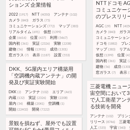
NTTドコモ A
ションズ 企業情報
コミュニケー
2022
NTT
アンテナ
(1917)
(4050)
(102)
のプレスリリ
カメラ
ガラス
(840)
(75)
コミュニケーションズ
マップ
AGC
NTT
(772)
(383)
(29)
(405
リアルタイム
仮想
カメラ
ガラ
(691)
(1399)
(840)
企業
位置
利用
コミュニケーション
(6616)
(437)
(5467)
国内初
実証
実験
ドコモ
プレ
(361)
(2326)
(2208)
(1882)
建物
情報
成功
マップ
リア
(56)
(13931)
(1301)
(383)
窓ガラス
表示
設置
仮想
位置
(7)
(1187)
(553)
(1399)
(4
国内初
実証
(361)
(
建物
成功
(56)
(1301
DKK、5G屋内エリア構築用
窓ガラス
表示
(7)
(
「空調機内蔵アンテナ」の開
発及び実証実験開始
三菱電機 ニュー
DKK
アンテナ
エリア
宙空間において3
(2)
(102)
(465)
内蔵
実証
実験
(132)
(2326)
(2208)
で人工衛星アン
屋内
構築
空調機
(54)
(2041)
(1)
る技術を開発
開始
開発
(22402)
(7222)
アンテナ
プリン
(102)
リリース
三菱
景観を損ねず、屋外でも設置
(8746)
人工
宇宙
(535)
(540)
可能な5G-Sub6帯用フィルム