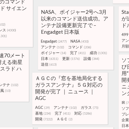
へのコマンド
ラド サイエン
NASA、ボイジャー2号へ3月
St
以来のコマンド送信成功。ア
が
ンテナ設備更新完了で –
ドル
102)
ンス
(4300)
Engadget 日本版
499
1301)
アン
Engadget
NASA
(2477)
(450)
月額
アンテナ
コマンド
(102)
(206)
ボイジャー
完了
成功
(14)
(411)
(1301)
速70メート
日本
更新
設備
(6311)
(1576)
(344)
ソ
耐える衛星
送信
(613)
び
 スラド ハ
用
ＡＧＣの『窓を基地局化する
開
ガラスアンテナ』５Ｇ対応の
ンテナ
(102)
ニュ
強風
開発が完了 ｜ ニュース ｜
(10)
ン
AGC
IR
(7
AGC
アンテナ
ガラス
(29)
(102)
(75)
ソフ
基地
完了
対応
(234)
(411)
(5286)
プレ
開発
ＡＧＣ
(7222)
(2)
企業
日本