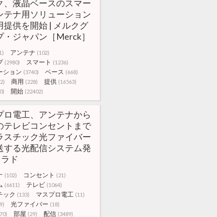
ク、液晶ベースのスマー
ンテナ用ソリューション
提供を開始 | メルクグ
プ・ジャパン［Merck］
アンテナ
1)
(102)
プ
スマート
(2980)
(1236)
ーション
ベース
(3740)
(668)
商用
提供
(2)
(228)
(16563)
開始
0)
(22402)
プロ電工、アンテナから
のテレビコンセントまで
ラスチック光ファイバー
送する光配信システム発
 スラド
ナ
コンセント
(102)
(21)
ム
テレビ
(6611)
(1064)
チック
マスプロ電工
(133)
(11)
光ファイバー
9)
(18)
部屋
配信
70)
(29)
(3489)