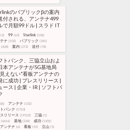
arlinkのパブリックβの案内
送付される、アンテナ499
で月額99ドル | スラド IT
99
Starlink
(3)
(63)
(106)
テナ
パブリック
(102)
(341)
案内
送付
(428)
(273)
(78)
フトバンク、三協立山およ
日本アンテナが5G基地局
“見えない”看板アンテナの
発に成功 | プレスリリース |
ース | 企業・IR | ソフトバ
ク
アンテナ
06)
(102)
トバンク
(1710)
スリリース
三協
(19523)
(1)
基地
成功
(6616)
(234)
(1301)
アンテナ
看板
立山
(6)
(35)
(5)