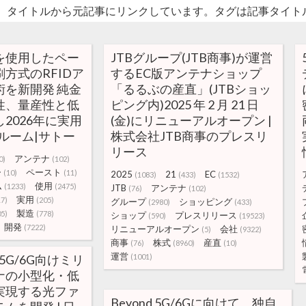
。タイトルから元記事にリンクしています。タグは記事タイト
を使用したペー
JTBグループ(JTB商事)が運営
方式のRFIDア
するEC版アンテナショップ
術を新開発 純金
「るるぶの産直」(JTBショッ
性、量産性と低
ピング内)2025 年 2 月 21 日
2026年に実用
(金)にリニューアルオープン |
ルーム|サトー
株式会社JTB商事のプレスリ
リース
アンテナ
0)
(102)
ー
ペースト
(10)
(11)
2025
21
EC
(1083)
(433)
(1532)
ム
使用
(1233)
(2475)
JTB
アンテナ
(76)
(102)
実用
17)
(205)
グループ
ショッピング
(2980)
(433)
製造
05)
(778)
ショップ
プレスリリース
(590)
(19523)
開発
(7222)
リニューアルオープン
会社
(5)
(9322)
商事
株式
産直
(76)
(8960)
(10)
運営
d5G/6G向けミリ
(1001)
ナの小型化・低
実現する光ファ
Beyond 5G/6Gに向けて、独自