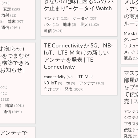
きない!? 地味に困る5Gの“パ
メル
ル
(203)
ケ止まり” – ケータイ Watch
トア
安定
(220)
放射
の商用
(22)
アンテナ
ケータイ
(102)
(337)
端末
36)
(977)
ルー
パケ
地味
最大
(13)
(5)
(1102)
通信
(2491)
通信
(2491)
Merck
(
グルー
TE Connectivity が 5G、NB-
ソリュ
（お知らせ）
IoT、LTE-M 向けの新しい
メルク
ルをつまむだ
液晶
アンテナを発表 | TE
(15
を構築できる
Connectivity
お知らせ |
マス
connectivity
LTE-M
(69)
(9)
部屋
NB-IoT
te
アンテナ
(9)
(9)
(102)
をプ
4668)
向け
発表
(734)
(8587)
で伝
(465)
(1882)
売 |
構築
)
(2041)
アンテ
通信
(2491)
システ
プラス
伝送
(19
たアンテナで
発売
(21