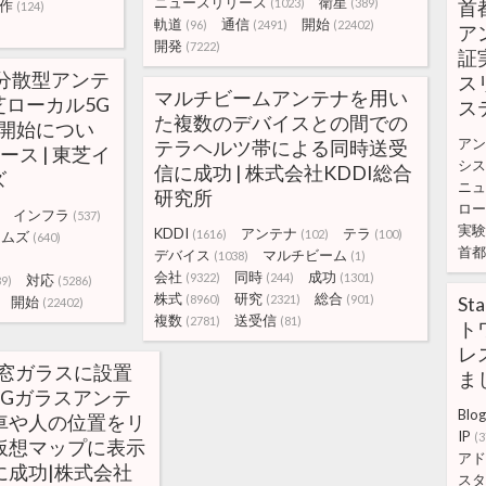
ニュースリリース
衛星
(1023)
(389)
首
作
(124)
軌道
通信
開始
(96)
(2491)
(22402)
ア
開発
(7222)
証
分散型アンテ
ス
マルチビームアンテナを用い
ローカル5G
ス
た複数のデバイスとの間での
売開始につい
アン
テラヘルツ帯による同時送受
ース | 東芝イ
シス
信に成功 | 株式会社KDDI総合
ズ
ニュ
研究所
ロー
インフラ
(537)
実験
KDDI
アンテナ
テラ
(1616)
(102)
(100)
テムズ
(640)
首都
デバイス
マルチビーム
(1038)
(1)
)
会社
同時
成功
(9322)
(244)
(1301)
対応
89)
(5286)
株式
研究
総合
(8960)
(2321)
(901)
St
開始
(22402)
複数
送受信
(2781)
(81)
ト
レ
の窓ガラスに設置
ました
5Gガラスアンテ
Blog
車や人の位置をリ
IP
(3
仮想マップに表示
アド
に成功|株式会社
スタ