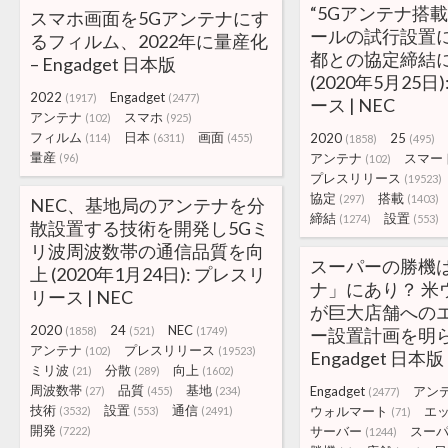
“5Gアンテナ搭
スマホ画面を5Gアンテナにす
ールの試行設置
るフィルム、2022年に量産化
都との協定締結
– Engadget 日本版
(2020年5月25日
2022
Engadget
(1917)
(2477)
ース | NEC
アンテナ
スマホ
(102)
(925)
フィルム
日本
画面
2020
25
(114)
(6311)
(455)
(1858)
(495)
量産
アンテナ
スマー
(96)
(102)
プレスリリース
(19523)
協定
搭載
(297)
(1403)
NEC、基地局のアンテナを分
締結
設置
(1274)
(553)
散設置する技術を開発し5Gミ
リ波周波数帯の通信品質を向
スーパーの勝機は
上 (2020年1月24日): プレスリ
ナ」にあり？ 米
リース | NEC
が巨大店舗への
2020
24
NEC
(1858)
(521)
(1749)
ー設置計画を明ら
アンテナ
プレスリリース
(102)
(19523)
Engadget 日本版
ミリ波
分散
向上
(21)
(289)
(1602)
周波数帯
品質
基地
Engadget
アン
(27)
(455)
(234)
(2477)
技術
設置
通信
ウォルマート
エ
(3532)
(553)
(2491)
(71)
開発
サーバー
スー
(7222)
(1244)