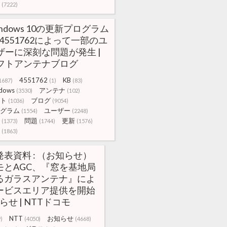
(7222)
indows 10の更新プログラム
B4551762によって一部のユ
ザーに深刻な問題が発生 |
フトアンテナブログ
4551762
KB
1687)
(1)
(83)
dows
アンテナ
(3530)
(102)
ト
ブログ
(1036)
(9054)
グラム
ユーザー
(1554)
(2248)
問題
更新
(1373)
(1744)
(1576)
(1863)
表資料 : （お知らせ）
モとAGC、『窓を基地局
るガラスアンテナ』によ
ービスエリア提供を開始
知らせ | NTTドコモ
NTT
お知らせ
)
(4050)
(4668)