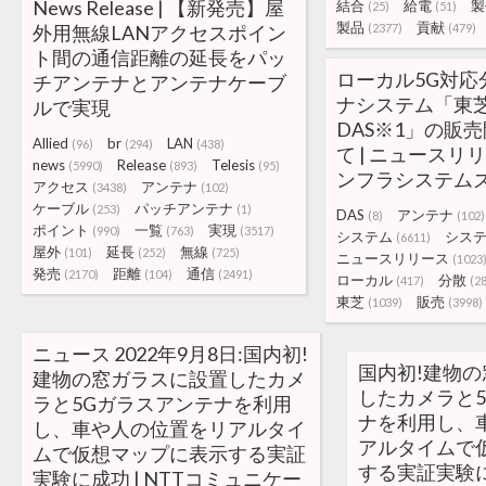
News Release | 【新発売】屋
結合
給電
製
(25)
(51)
製品
貢献
外用無線LANアクセスポイン
(2377)
(479)
ト間の通信距離の延長をパッ
ローカル5G対応
チアンテナとアンテナケーブ
ナシステム「東芝
ルで実現
DAS※1」の販
Allied
br
LAN
(96)
(294)
(438)
て | ニュースリリ
news
Release
Telesis
(5990)
(893)
(95)
ンフラシステム
アクセス
アンテナ
(3438)
(102)
ケーブル
パッチアンテナ
(253)
(1)
DAS
アンテナ
(8)
(102)
ポイント
一覧
実現
(990)
(763)
(3517)
システム
シス
(6611)
屋外
延長
無線
(101)
(252)
(725)
ニュースリリース
(1023
発売
距離
通信
(2170)
(104)
(2491)
ローカル
分散
(417)
(2
東芝
販売
(1039)
(3998)
ニュース 2022年9月8日:国内初!
国内初!建物
建物の窓ガラスに設置したカメ
したカメラと
ラと5Gガラスアンテナを利用
ナを利用し、
し、車や人の位置をリアルタイ
アルタイムで
ムで仮想マップに表示する実証
する実証実験
実験に成功 | NTTコミュニケー