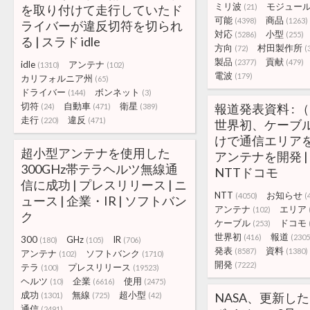
ミリ波
モジュー
を取り付けて走行していたド
(21)
可能
商品
(4398)
(1263)
ライバーが違反切符を切られ
対応
小型
(5286)
(255)
る | スラド idle
方向
村田製作所
(72)
(
製品
貢献
(2377)
(479)
idle
アンテナ
(1310)
(102)
電波
(179)
カリフォルニア州
(65)
ドライバー
ボンネット
(144)
(3)
切符
自動車
衛星
報道発表資料 : 
(24)
(471)
(389)
走行
違反
(220)
(471)
世界初、ケーブ
けで通信エリア
超小型アンテナを使用した
アンテナを開発 | 
300GHz帯テラヘルツ無線通
NTTドコモ
信に成功 | プレスリリース | ニ
NTT
お知らせ
(4050)
(
ュース | 企業・IR | ソフトバン
アンテナ
エリア
(102)
ク
ケーブル
ドコモ
(253)
世界初
報道
(416)
(2305
300
GHz
IR
(180)
(105)
(706)
発表
資料
(8587)
(1380)
アンテナ
ソフトバンク
(102)
(1710)
開発
(7222)
テラ
プレスリリース
(100)
(19523)
ヘルツ
企業
使用
(10)
(6616)
(2475)
成功
無線
超小型
NASA、更新し
(1301)
(725)
(42)
通信
(2491)