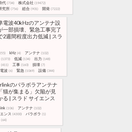
時代
株式会社
(734)
(19472)
研究所
総合
開発
(756)
(901)
(7222)
準電波40kHzのアンテナ設
が一部損壊、緊急工事完了
で2週間程度出力低減 | スラ
kHz
アンテナ
255)
(4)
(102)
低減
出力
(1373)
(134)
(148)
工事
損壊
(411)
(160)
(7)
電波
緊急
設備
(6)
(1069)
(344)
arlinkのパラボラアンテナ
「猫が集まる」欠陥が見
かる | スラド サイエンス
link
アンテナ
(106)
(102)
エンス
パラボラ
(4300)
(1)
(64)