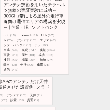
アンテナ技術を用いたテラヘル
ツ無線の実証実験に成功～
300GHz帯による屋外の走行車
両向け通信エリアの構築を実現
～ | 企業・IR | ソフトバンク
300
Beyond
GHz
(180)
(112)
(105)
IR
アンテナ
エリア
(706)
(102)
(465)
ソフトバンク
テラ
(1710)
(100)
企業
実現
実証
(6616)
(3517)
(2326)
実験
屋外
成功
(2208)
(101)
(1301)
技術
構築
無線
(3532)
(2041)
(725)
独自
走行
車両
(134)
(220)
(241)
通信
(2491)
線APのアンテナだけ天井
貫通させた設置例 | スラド
アンテナ
天井
59)
(102)
(11)
設置
貫通
(725)
(553)
(12)