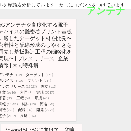
ルを形態素分析しています。たまにコメントをつけています。
アンテナ
5Gアンテナや高度化する電子
デバイスの難密着プリント基板
に適したターゲット材を開発〜
密着性と配線形成のしやすさを
両立し基板製造工程の簡略化を
実現〜 | プレスリリース | 企業
情報 | 大同特殊鋼
アンテナ
ターゲット
(102)
(151)
デバイス
プリント
(1038)
(210)
プレスリリース
両立
(19523)
(113)
企業
大同
実現
(6616)
(7)
(3517)
密着
工程
形成
(30)
(58)
(64)
情報
特殊
簡略
(13931)
(89)
(23)
製造
配線
開発
(778)
(39)
(7222)
電子
高度
(2107)
(386)
Beyond 5G/6Gに向けて、独自