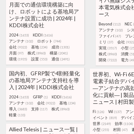
イバ無線システ
月面での通信環境構築に向
本電気株式会
け、ロボットによる基地局ア
ース
ンテナ設置に成功 | 2024年 |
Beyond
NEC
KDDI株式会社
(112)
アンテナ
シ
(102)
2024
KDDI
(1653)
(1616)
ファイバ
プレ
(47)
アンテナ
ロボット
(102)
(744)
ミリ
会社
(37)
(9322
会社
基地
成功
(9322)
(234)
(1301)
実現
小型
(3517)
(2
月面
株式
構築
(97)
(8960)
(2041)
株式
消費
(8960)
(5
環境
設置
通信
(1935)
(553)
(2491)
開発
電力
(7222)
(4
国内初、GFRP製で4割軽量化
世界初、Wi-Fi 
の基地局アンテナ支持柱を導
電素子結合デバ
入 | 2024年 | KDDI株式会社
―アンテナの高
化に貢献― | 製
2024
GFRP
KDDI
(1653)
(1)
(1616)
ニュース | 村田
アンテナ
会社
基地
(102)
(9322)
(234)
導入
支持
株式
(3683)
(117)
(8960)
Fi
Wi
アン
(126)
(137)
軽量
(133)
イベント
デバイ
(819)
世界
効率
(2149)
(1104)
Allied Telesis | ニュース一覧 |
小型
村田
(255)
(47)