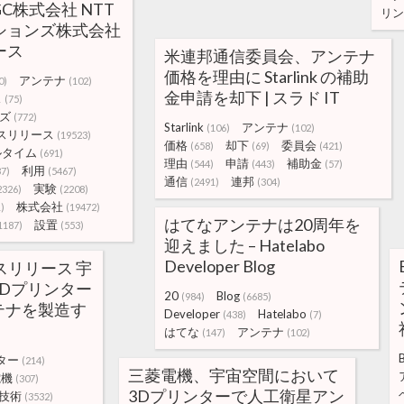
GC株式会社 NTT
リン
ションズ株式会社
ース
米連邦通信委員会、アンテナ
価格を理由に Starlink の補助
アンテナ
0)
(102)
金申請を却下 | スラド IT
ス
(75)
ズ
(772)
Starlink
アンテナ
(106)
(102)
スリリース
(19523)
価格
却下
委員会
(658)
(69)
(421)
ルタイム
(691)
理由
申請
補助金
(544)
(443)
(57)
利用
37)
(5467)
通信
連邦
(2491)
(304)
実験
2326)
(2208)
株式会社
)
(19472)
はてなアンテナは20周年を
設置
1187)
(553)
迎えました – Hatelabo
Developer Blog
スリリース 宇
Dプリンター
20
Blog
(984)
(6685)
テナを製造す
Developer
Hatelabo
(438)
(7)
はてな
アンテナ
(147)
(102)
ター
(214)
三菱電機、宇宙空間において
電機
(307)
3Dプリンターで人工衛星アン
技術
(3532)