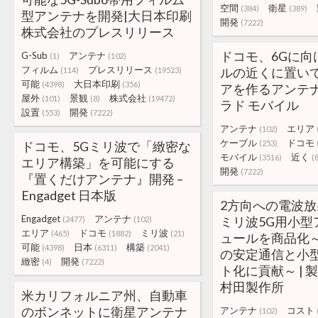
空間
衛星
(384)
(389)
型アンテナを開発|大日本印刷
開発
(7222)
株式会社のプレスリリース
ドコモ、6Gに向
G-Sub
アンテナ
(1)
(102)
フィルム
プレスリリース
ルの近くに置い
(114)
(19523)
可能
大日本印刷
(4398)
(356)
アを作るアンテナを
屋外
景観
株式会社
(101)
(8)
(19472)
ラド モバイル
設置
開発
(553)
(7222)
アンテナ
エリア
(102)
ケーブル
ドコモ
ドコモ、5Gミリ波で「緻密な
(253)
モバイル
近く
(3516)
(
エリア構築」を可能にする
開発
(7222)
『置くだけアンテナ』開発 –
Engadget 日本版
2方向への電波
Engadget
アンテナ
ミリ波5G用小型
(2477)
(102)
エリア
ドコモ
ミリ波
(465)
(1882)
(21)
ュールを商品化～
可能
日本
構築
(4398)
(6311)
(2041)
の安定通信と小
緻密
開発
(4)
(7222)
ト化に貢献～ | 
村田製作所
米カリフォルニア州、自動車
のボンネットに衛星アンテナ
アンテナ
コスト
(102)