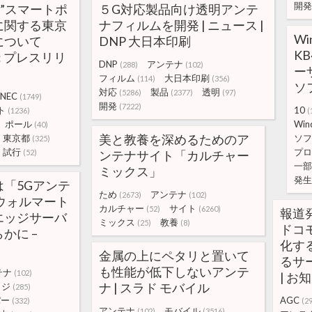
開発
載”スマートポ
５G対応製品向け透明アンテ
に関する東京
ナフィルムを開発 | ニュース |
W
について
DNP 大日本印刷
K
): プレスリリ
DNP
アンテナ
(288)
(102)
ー
フィルム
大日本印刷
(114)
(356)
ソ
対応
製品
透明
(5286)
(2377)
(97)
NEC
(1749)
開発
(7222)
ト
10
(1236)
(
ポール
Win
(40)
美と教養を深めるためのア
東京都
ソフ
(325)
試行
プロ
(52)
ンテナサイト「カルチャー
一部
ミックス」
発生
「5Gアンテ
ため
アンテナ
(2673)
(102)
ウォルマート
カルチャー
サイト
(52)
(6260)
報道発
エッジサーバ
ミックス
教養
(25)
(8)
ドコ
かに –
化す
金属の上にペタリと置いて
るサ
も性能が低下しないアンテ
テナ
(102)
| お
ナ | スラド モバイル
ッジ
(285)
パー
AGC
(332)
(29
アンテナ
モバイル
(102)
(3516)