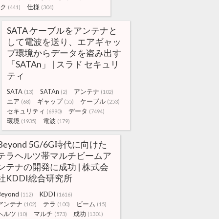
ク
仕様
(441)
(304)
SATA ケーブルをアンテナと
して電波を送り、エアギャッ
プ環境からデータを盗み出す
「SATAn」 | スラド セキュリ
ティ
SATA
SATAn
アンテナ
(13)
(2)
(102)
エア
ギャップ
ケーブル
(68)
(55)
(253)
セキュリティ
データ
(6990)
(7494)
環境
電波
(1935)
(179)
Beyond 5G/6G時代に向けた
テラヘルツ帯マルチビームア
ンテナの開発に成功 | 株式会
社KDDI総合研究所
Beyond
KDDI
(112)
(1616)
アンテナ
テラ
ビーム
(102)
(100)
(15)
ヘルツ
マルチ
成功
(10)
(573)
(1301)