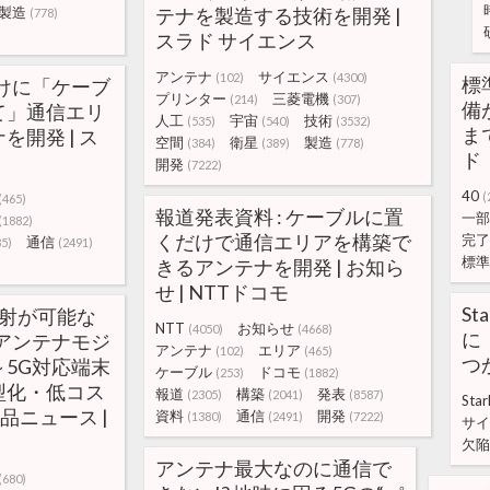
製造
テナを製造する技術を開発 |
(778)
スラド サイエンス
アンテナ
サイエンス
(102)
(4300)
標
けに「ケーブ
プリンター
三菱電機
(214)
(307)
備
て」通信エリ
人工
宇宙
技術
(535)
(540)
(3532)
ま
開発 | ス
空間
衛星
製造
(384)
(389)
(778)
ド
開発
(7222)
40
(
(465)
報道発表資料 : ケーブルに置
一部
(1882)
くだけで通信エリアを構築で
完了
通信
85)
(2491)
標準
きるアンテナを開発 | お知ら
せ | NTTドコモ
St
放射が可能な
NTT
お知らせ
(4050)
(4668)
に
アンテナモジ
アンテナ
エリア
(102)
(465)
つ
5G対応端末
ケーブル
ドコモ
(253)
(1882)
型化・低コス
報道
構築
発表
(2305)
(2041)
(8587)
Star
製品ニュース |
資料
通信
開発
(1380)
(2491)
(7222)
サイ
欠陥
アンテナ最大なのに通信で
(680)