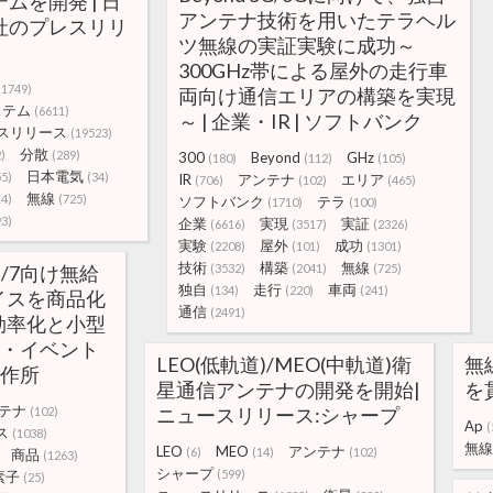
ムを開発 | 日
アンテナ技術を用いたテラヘル
社のプレスリリ
ツ無線の実証実験に成功～
300GHz帯による屋外の走行車
(1749)
両向け通信エリアの構築を実現
ステム
(6611)
～ | 企業・IR | ソフトバンク
スリリース
(19523)
分散
)
(289)
300
Beyond
GHz
(180)
(112)
(105)
日本電気
55)
(34)
IR
アンテナ
エリア
(706)
(102)
(465)
無線
14)
(725)
ソフトバンク
テラ
(1710)
(100)
93)
企業
実現
実証
(6616)
(3517)
(2326)
実験
屋外
成功
(2208)
(101)
(1301)
技術
構築
無線
6E/7向け無給
(3532)
(2041)
(725)
独自
走行
車両
(134)
(220)
(241)
イスを商品化
通信
(2491)
効率化と小型
品・イベント
LEO(低軌道)/MEO(中軌道)衛
無
製作所
星通信アンテナの開発を開始|
を
テナ
ニュースリリース:シャープ
(102)
Ap
(
ス
(1038)
無線
LEO
MEO
アンテナ
(6)
(14)
(102)
商品
(1263)
シャープ
(599)
素子
(25)