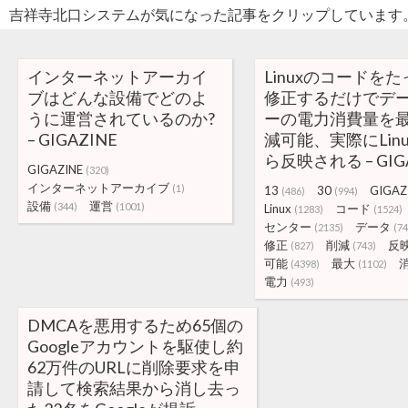
吉祥寺北口システムが気になった記事をクリップしています
インターネットアーカイ
Linuxのコードをた
ブはどんな設備でどのよ
修正するだけでデ
うに運営されているのか?
ーの電力消費量を最
– GIGAZINE
減可能、実際にLinux
ら反映される – GIG
GIGAZINE
(320)
インターネットアーカイブ
(1)
13
30
GIGAZ
(486)
(994)
設備
運営
(344)
(1001)
Linux
コード
(1283)
(1524)
センター
データ
(2135)
(74
修正
削減
反
(827)
(743)
可能
最大
(4398)
(1102)
電力
(493)
DMCAを悪用するため65個の
Googleアカウントを駆使し約
62万件のURLに削除要求を申
請して検索結果から消し去っ