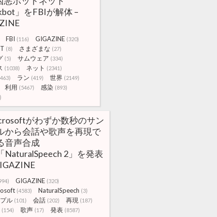
凶悪ボットネット
kbot」をFBIが解体 –
ZINE
FBI
GIGAZINE
(116)
(320)
T
さまざまな
(8)
(27)
グ
サムウェア
(5)
(334)
ス
ネット
(1038)
(2341)
ラン
世界
(463)
(419)
(2149)
利用
感染
(5467)
(893)
)
icrosoftがわずか数秒のサン
ルから会話や歌声を再現で
る音声合成
「NaturalSpeech 2」を発表
GIGAZINE
GIGAZINE
994)
(320)
osoft
NaturalSpeech
(4583)
(3)
プル
会話
再現
(101)
(202)
(187)
歌声
発表
(154)
(17)
(8587)