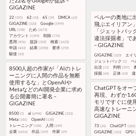
た22名をGoogleが提訴 –
GIGAZINE
ペルーの奥地に
22
62
65
DMCA
(395)
(30)
(39)
(65)
飛ぶエイリアン
GIGAZINE
Google
(320)
(5999)
URL
ため
(198)
(2673)
「ジェットパッ
アカウント
削除
(1399)
(774)
違法採掘者」で
悪用
提訴
検索
(456)
(303)
(1620)
– GIGAZINE
申請
結果
要求
(443)
(2058)
(259)
駆使
(43)
GIGAZINE
エイ
(320)
ジェットパック
ペ
(1)
出没
判明
8500人超の作家が「AIのトレ
(15)
(397)
採掘
正体
違
(64)
(60)
ーニングに人間の作品を無断
使用するな」とOpenAIや
ChatGPTをオ
MetaなどのAI開発企業に求め
再現、わずか1.6
る公開書簡に署名 –
モリですぐに使用
GIGAZINE
高速なトレーニン
8500
ai
GIGAZINE
(5)
(6994)
(320)
GIGAZINE
Meta
OpenAI
(181)
(138)
トレーニング
人間
73
ChatGPT
(184)
(249)
(24)
(261)
企業
作品
作家
GIGAZINE
GPU
(6616)
(269)
(69)
(320)