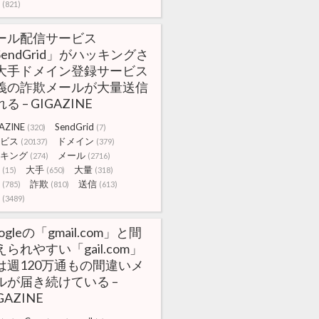
(821)
ール配信サービス
SendGrid」がハッキングさ
大手ドメイン登録サービス
義の詐欺メールが大量送信
る – GIGAZINE
AZINE
SendGrid
(320)
(7)
ビス
ドメイン
(20137)
(379)
キング
メール
(274)
(2716)
大手
大量
(15)
(650)
(318)
詐欺
送信
(785)
(810)
(613)
(3489)
ogleの「gmail.com」と間
えられやすい「gail.com」
は週120万通もの間違いメ
ルが届き続けている –
GAZINE