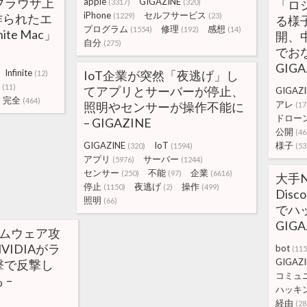
をブラウザ上
apple
GIGAZINE
(3317)
(320)
「ロ
iPhone
セルフサービス
作られたエ
(1229)
(23)
る様
プログラム
修理
感想
(1554)
(192)
(14)
te Mac」
開、
自分
(275)
でお
GIGA
Infinite
IoT企業が突然「夜逃げ」し
(12)
(11)
てアプリとサーバーが停止、
GIGAZI
完全
(464)
アレ
照明やセンサーが操作不能に
(17
ドロー
– GIGAZINE
公開
(46
GIGAZINE
IoT
様子
(320)
(1594)
(53
アプリ
サーバー
(5976)
(1244)
センサー
不能
企業
(250)
(97)
(6616)
大手
停止
夜逃げ
操作
(1150)
(2)
(499)
Dis
照明
(66)
でハ
GIGA
サムウェア攻
IDIAがラ
bot
(115
GIGAZI
撃で反撃し
コミュ
 –
ハッキ
経由
(28