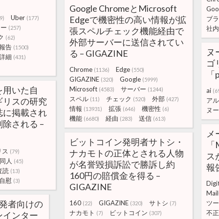
Google ChromeとMicrosoft
Goo
Uber
Edgeで機密性の高い情報が拡
9)
(177)
ブラ
カー
(257)
社内
張スペルチェック機能経由で
ク
(62)
外部サーバーに送信されてい
報告
(1500)
ヌ
る – GIGAZINE
詳細
(431)
ゴ
Chrome
Edge
(1136)
(550)
「p
GIGAZINE
Google
(320)
(5999)
を用いた自
Microsoft
サーバー
(4583)
(1244)
ai
(6
スペル
チェック
外部
ギリスの研究
(11)
(520)
(427)
アル
情報
拡張
機密性
(13931)
(646)
(6)
ヌー
誌に掲載され
機能
経由
送信
(6680)
(283)
(613)
除される –
メ
ビットコイン発明者サトシ・
「
リス
ナカモトの正体とされる人物
(79)
スが
同人
(45)
が名誉毀損訴訟で勝訴し約
報告
査読
(13)
160円の賠償金を得る –
自慰
(3)
Digi
GIGAZINE
Mai
開発者向けの
160
GIGAZINE
サトシ
ツー
(22)
(320)
(7)
ナカモト
ビットコイン
不正
ンインター
(7)
(307)