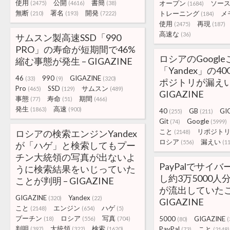
使用
公開
書簡
オープン
ソー
(2475)
(4616)
(38)
(1684)
無断
署名
開発
トレーニング
メ
(210)
(193)
(7222)
(184)
使用
再現
(2475)
(187)
高速な
(36)
サムスン製高速SSD「990
PRO」の寿命が短期間で46%
ロシアのGoogle
縮む事態が発生 – GIGAZINE
「Yandex」の40
46
990
GIGAZINE
(33)
(9)
(320)
ポジトリが漏えい
Pro
SSD
サムスン
(465)
(129)
(489)
GIGAZINE
事態
寿命
期間
(77)
(51)
(466)
発生
高速
(1863)
(900)
40
GB
GI
(255)
(211)
Git
Google
(74)
(5999)
こと
リポジト
ロシアの検索エンジンYandex
(2148)
ロシア
漏えい
(556)
(1
が「ハゲ」と検索してもプー
チン大統領の写真が出ないよ
PayPalでサイ
うに検索結果をいじっていた
し約3万5000人
ことが判明 – GIGAZINE
が流出していたこ
GIGAZINE
Yandex
(320)
(22)
GIGAZINE
こと
エンジン
ハゲ
(2148)
(654)
(5)
プーチン
ロシア
写真
5000
GIGAZINE
(18)
(556)
(704)
(80)
(
判明
大統領
検索
PayPal
こと
(397)
(322)
(1620)
(73)
(2148)