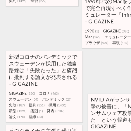
1990年代のMac
契約
拒否
(1495)
(229)
で完全再現すべく
ミュレーター「Infini
– GIGAZINE
1990
GIGAZINE
(5)
(320)
Mac
エミュレーター
(545)
ブラウザ
再現
(524)
(187)
新型コロナのパンデミックで
スウェーデンが採用した独自
路線は「失敗だった」と痛烈
に批判する論文が発表される
– GIGAZINE
GIGAZINE
コロナ
(320)
(963)
NVIDIAがラン
スウェーデン
パンデミック
(54)
(27)
失敗
批判
採用
撃の被害に、「NV
(187)
(351)
(1406)
新型
痛烈
発表
(1391)
(1)
(8587)
ンサムウェア攻
論文
路線
(170)
(63)
た」という報道も
GIGAZINE
反ウクライナの主張を繰り返