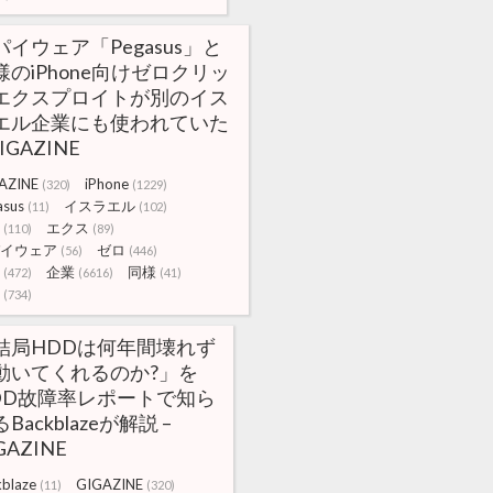
パイウェア「Pegasus」と
様のiPhone向けゼロクリッ
エクスプロイトが別のイス
エル企業にも使われていた
GIGAZINE
AZINE
iPhone
(320)
(1229)
asus
イスラエル
(11)
(102)
エクス
(110)
(89)
イウェア
ゼロ
(56)
(446)
企業
同様
(472)
(6616)
(41)
(734)
結局HDDは何年間壊れず
動いてくれるのか?」を
DD故障率レポートで知ら
Backblazeが解説 –
GAZINE
kblaze
GIGAZINE
(11)
(320)