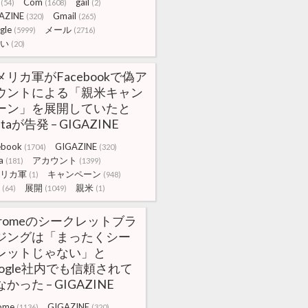
Com
gail
(54)
(1608)
(2)
AZINE
Gmail
(320)
(265)
gle
メール
(5999)
(2716)
い
(20)
メリカ軍がFacebookで偽ア
ウントによる「親米キャン
ーン」を展開していたと
taが告発 – GIGAZINE
ebook
GIGAZINE
(1704)
(320)
a
アカウント
(181)
(1399)
リカ軍
キャンペーン
(1)
(948)
展開
親米
(64)
(1049)
(1)
hromeのシークレットブラ
ジングは「まったくシー
レットじゃない」と
oogle社内でも信頼されて
かった – GIGAZINE
ome
GIGAZINE
(1136)
(320)