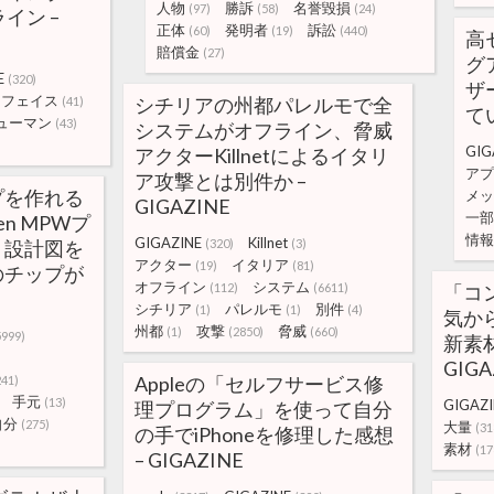
人物
勝訴
名誉毀損
(97)
(58)
(24)
イン –
正体
発明者
訴訟
(60)
(19)
(440)
高
賠償金
(27)
グ
E
(320)
ザ
ーフェイス
シチリアの州都パレルモで全
(41)
てい
ューマン
(43)
システムがオフライン、脅威
GIG
アクターKillnetによるイタリ
アプ
ア攻撃とは別件か –
プを作れる
メッ
GIGAZINE
一部
en MPWプ
情報
GIGAZINE
Killnet
、設計図を
(320)
(3)
アクター
イタリア
(19)
(81)
のチップが
オフライン
システム
(112)
(6611)
「コ
シチリア
パレルモ
別件
(1)
(1)
(4)
気か
州都
攻撃
脅威
(1)
(2850)
(660)
5999)
新素
GIGA
Appleの「セルフサービス修
241)
手元
(13)
GIGAZI
理プログラム」を使って自分
自分
(275)
大量
(31
の手でiPhoneを修理した感想
素材
(17
– GIGAZINE