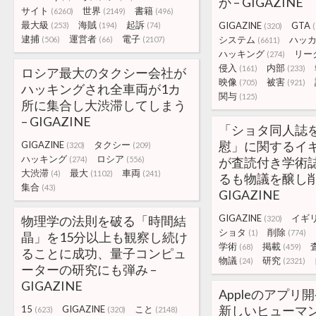
か – GIGAZINE
サイト
世界
書籍
(6260)
(2149)
(496)
最大級
海賊
起訴
GIGAZINE
GTA
(253)
(194)
(74)
(320)
(
逮捕
運営者
電子
システム
ハッ
(506)
(66)
(2107)
(6611)
ハッキング
リー
(274)
侵入
内部
(161)
(233)
ロシア最大のタクシー会社が
映像
被害
(705)
(921)
ハッキングされ全車両が1カ
関与
(125)
所に集合し大渋滞してしまう
– GIGAZINE
「ショタ同人誌
慰」に関するイ
GIGAZINE
タクシー
(320)
(209)
ハッキング
ロシア
(274)
(556)
が査読付き学術
大渋滞
最大
車両
(4)
(1102)
(241)
るも物議を醸し削
集合
(43)
GIGAZINE
GIGAZINE
イギ
物理学の法則を破る「時間結
(320)
ショタ
削除
(1)
(774)
晶」を15分以上も観察し続け
学術
掲載
(68)
(459)
ることに成功、量子コンピュ
物議
研究
(24)
(2321)
ーターの研究にも弾み –
GIGAZINE
Appleのアプリ
新しいヒューマ
15
GIGAZINE
こと
(623)
(320)
(2148)