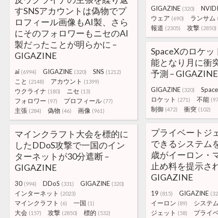
GIGAZINE
NVID
すSNSアカウントは偽物でプ
(320)
ウェア
ランサム
(690)
ロフィール画像もAI製、さら
報道
攻撃
(2305)
(2850)
にそのフォロワーもニセのAI
製だったことが明らかに –
SpaceXのロケ
GIGAZINE
能となり月に衝
ai
GIGAZINE
SNS
予測 – GIGAZINE
(6994)
(320)
(1212)
こと
アカウント
(2148)
(1399)
GIGAZINE
Spac
(320)
ウクライナ
ニセ
(180)
(13)
ロケット
不能
(271)
(97
フォロワー
プロフィール
(97)
(77)
制御
衝突
(472)
(102)
主張
偽物
画像
(284)
(46)
(961)
プライベートジ
マインクラフト大会を標的に
できるシステムを
したDDoS攻撃で一国のイン
歳がイーロン・
ターネットが30分遮断 –
止め料を提示され
GIGAZINE
GIGAZINE
30
DDoS
GIGAZINE
(994)
(331)
(320)
インターネット
19
GIGAZINE
(2023)
(815)
(32
マインクラフト
一国
イーロン
システ
(6)
(1)
(89)
大会
攻撃
標的
ジェット
プライ
(157)
(2850)
(532)
(58)