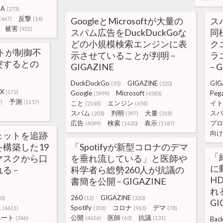
IA
(273)
反撃
(467)
(14)
GoogleとMicrosoftが大量の
ス
被害
(921)
スパム広告をDuckDuckGoな
同
どの小規模検索エンジンに表
ク
ットが制御不
示させていることが判明 –
ラ
突するとの
GIGAZINE
– 
DuckDuckGo
GIGAZINE
GIG
(35)
(320)
eX
(172)
Google
Microsoft
Peg
(5999)
(4583)
予測
)
(1157)
こと
エンジン
イト
(2148)
(654)
スパム
判明
大量
スパ
(203)
(397)
(318)
広告
検索
表示
プロ
(4099)
(1620)
(1187)
向け
ェットを追跡
構築した19
「Spotifyが新型コロナのデマ
「
マスクから口
を垂れ流している」と医師や
に
る –
科学者ら総勢260人が抗議の
H
書簡を公開 – GIGAZINE
れる
260
GIGAZINE
0)
(12)
(320)
GI
ム
Spotify
コロナ
デマ
(6611)
(203)
(963)
(78)
ベート
公開
医師
抗議
(346)
(4616)
(63)
(131)
Bac