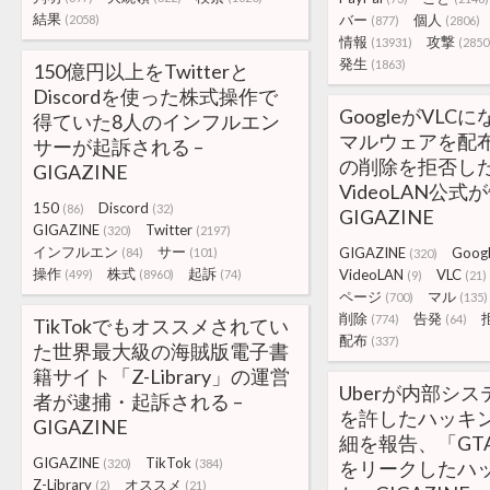
結果
バー
個人
(2058)
(877)
(2806)
情報
攻撃
(13931)
(2850
発生
(1863)
150億円以上をTwitterと
Discordを使った株式操作で
GoogleがVLC
得ていた8人のインフルエン
マルウェアを配
サーが起訴される –
の削除を拒否し
GIGAZINE
VideoLAN公式が
150
Discord
(86)
(32)
GIGAZINE
GIGAZINE
Twitter
(320)
(2197)
インフルエン
サー
GIGAZINE
Goog
(84)
(101)
(320)
操作
株式
起訴
VideoLAN
VLC
(499)
(8960)
(74)
(9)
(21)
ページ
マル
(700)
(135)
削除
告発
(774)
(64)
TikTokでもオススメされてい
配布
(337)
た世界最大級の海賊版電子書
籍サイト「Z-Library」の運営
Uberが内部シ
者が逮捕・起訴される –
を許したハッキ
GIGAZINE
細を報告、「GT
GIGAZINE
TikTok
(320)
(384)
をリークしたハ
Z-Library
オススメ
(2)
(21)