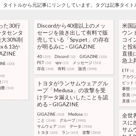
。タイトルから元記事にリンクしています。タグは記事タイト
った30行
Discordから40億以上のメッ
米国
ータセンタ
セージを抜き出して有料で販
ウン
大30%削
売している「Spy.pet」の存在
コイ
 6.13か
が明るみに – GIGAZINE
と投
AZINE
直後
40
Discord
GIGAZINE
(255)
(32)
(320)
急上昇 
PET
spy
メッセージ
(33)
(15)
(513)
INE
(320)
存在
有料
販売
(304)
(324)
(3998)
ETF
(4)
94)
アカウ
映
(77)
トヨタがランサムウェアグル
ビット
消費
(514)
事態
ープ「Medusa」の攻撃を受
(77
委員
(24
けデータ漏えいしたことを認
直後
(43
める – GIGAZINE
GIGAZINE
Medusa
全世
(320)
(1)
こと
グループ
(2148)
(2980)
スに
サムウェア
データ
(334)
(7494)
サム
トヨタ
ラン
攻撃
(243)
(419)
(2850)