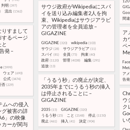
120
判明
サウジ政府がWikipediaにスパ
(397)
GIG
流出
)
(1562)
イを送り込み編集者2人を拘
Goo
間違
束、Wikipediaはサウジアラビ
アの管理者を全員追放 –
になりすまして
ア
GIGAZINE
布するページ
カ
GIGAZINE
wikipedia
たと
(320)
(103)
ペ
サウジ
サウジアラビア
(28)
(11)
告発 –
Me
スパイ
全員
拘束
(81)
(75)
(40)
政府
管理
編集
(1120)
(4038)
(291)
Fac
追放
(13)
le
(5999)
Met
ウェア
(690)
アメ
公式
「うるう秒」の廃止が決定、
(3474)
告発
拒否
(229)
2035年までにうるう秒の挿入
は停止されることに –
C
GIGAZINE
ウ
ステムへの侵入
ク
2035
GIGAZINE
ング被害の詳
(15)
(320)
G
うるう秒
こと
停止
(25)
(2148)
(1150)
A6」の映像
いな
廃止
挿入
決定
(461)
(41)
(904)
ッカーが関与
Chr