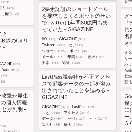
音声
ス
(1235)
モリ
2要素認証のショートメール
(474)
可能
(4398)
を要求しまくるボットのせい
メ
でTwitterは年間80億円も失
「
っていた – GIGAZINE
れ
こと
名
80
GIGAZINE
GB超のGitリ
(117)
(320)
され
Twitter
せい
(2197)
(12)
 –
ショート
ボット
(155)
(463)
GIG
メール
年間
要求
(2716)
(232)
(259)
サー
要素
認証
(160)
(1468)
GAZINE
(320)
ハッ
Yandex
(22)
名義
リ
LastPass親会社が不正アクセ
(87)
登録
132)
配信
スで顧客データの一部を盗み
出されていたことを認める –
バー攻撃が発生
Go
GIGAZINE
分の個人情報
違
GIGAZINE
LastPass
(320)
(29)
とが判明 –
に
こと
アクセス
(2148)
(3438)
ー
データ
一部
不正
(7494)
(1373)
(3747)
GI
親会社
顧客
(34)
(1234)
320)
サイ
(731)