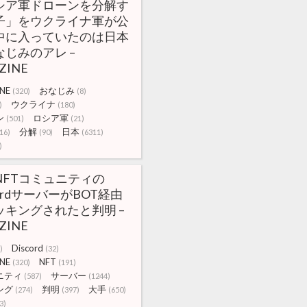
シア軍ドローンを分解す
子」をウクライナ軍が公
中に入っていたのは日本
なじみのアレ –
ZINE
NE
おなじみ
(320)
(8)
ウクライナ
)
(180)
ン
ロシア軍
(501)
(21)
分解
日本
16)
(90)
(6311)
)
NFTコミュニティの
cordサーバーがBOT経由
ッキングされたと判明 –
ZINE
Discord
)
(32)
NE
NFT
(320)
(191)
ニティ
サーバー
(587)
(1244)
ング
判明
大手
(274)
(397)
(650)
3)