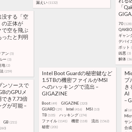
れる
漏えい
(1132)
「Qa
GIGA
出没する「空
」の正体が
70
(128)
クで空を飛ぶ
QAKBO
ギャン
あったと判明
デバイ
ボット
凶悪
リアン
(3)
(5)
解体
ルー
(36
(3)
奥地
(2)
法
(259)
Intel Boot Guardの秘密鍵など
M
1.5TBの機密ファイルがMSI
プ
ープンソースで
へのハッキングで流出 –
き
GBのGPUメ
GIGAZINE
AI
でき7.73倍
– 
Boot
GIGAZINE
(49)
(320)
グが可能 –
GUARD
Intel
MSI
(29)
(416)
(10)
ai
(6
TB
ハッキング
(105)
(274)
Micr
ファイル
機密
流出
(1141)
(118)
(1562)
サン
GB
(211)
秘密
(201)
合成
(260)