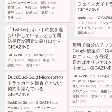
コンピューター
成功
(120)
(1301)
フェイスガイドラ
時間
法則
物理学
(726)
(23)
(10)
GIGAZINE
研究
結晶
観察
(2321)
(28)
(44)
量子
apple
GIGAZIN
(260)
(3317)
アプリ
インタ
(5976)
ガイドライン
ヒ
(438)
「Twitterはボットの数を過
開発者
(406)
少申告している」として司
法長官が調査に乗り出す –
無料で自分のチッ
GIGAZINE
Google後援の「Op
GIGAZINE
Twitter
(320)
(2197)
ログラム」が登場
ボット
司法
申告
(463)
(65)
(73)
送ればオリジナル
調査
長官
(5801)
(110)
手元に – GIGAZINE
GIGAZINE
Google
DuckDuckGoはMicrosoftの
(320)
(
MPW
Open
(1)
(655)
トラッカーを拒否できない
オリジナル
チップ
(233)
(
契約を結んでいる –
プログラム
後援
(1554)
(6)
GIGAZINE
無料
登場
(1830)
(1214)
設計
(406)
DuckDuckGo
GIGAZINE
(35)
(320)
Microsoft
トラッカー
(4583)
(31)