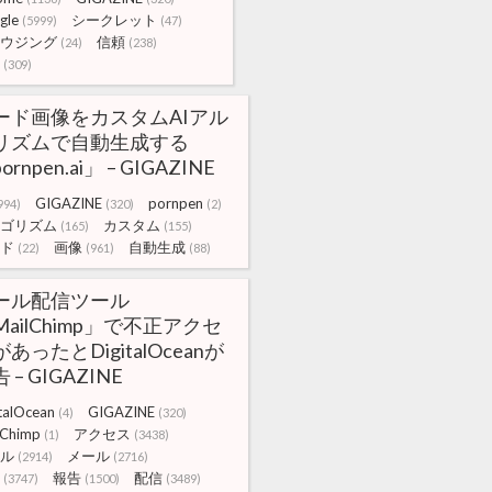
gle
シークレット
(5999)
(47)
ウジング
信頼
(24)
(238)
(309)
ード画像をカスタムAIアル
リズムで自動生成する
ornpen.ai」 – GIGAZINE
GIGAZINE
pornpen
994)
(320)
(2)
ゴリズム
カスタム
(165)
(155)
ド
画像
自動生成
(22)
(961)
(88)
ール配信ツール
MailChimp」で不正アクセ
あったとDigitalOceanが
 – GIGAZINE
talOcean
GIGAZINE
(4)
(320)
lChimp
アクセス
(1)
(3438)
ル
メール
(2914)
(2716)
報告
配信
(3747)
(1500)
(3489)