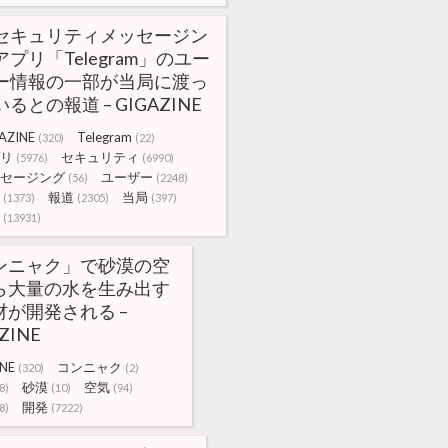
セキュリティメッセージン
アプリ「Telegram」のユー
ー情報の一部が当局に渡っ
るとの報道 – GIGAZINE
AZINE
Telegram
(320)
(22)
リ
セキュリティ
(5976)
(6990)
セージング
ユーザー
(56)
(2248)
報道
当局
(1373)
(2305)
(397)
(13931)
ンニャク」で砂漠の空
ら大量の水を生み出す
材が開発される –
ZINE
NE
コンニャク
(320)
(2)
砂漠
空気
8)
(10)
(94)
開発
8)
(7222)