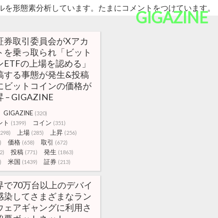
ルを形態素分析しています。たまにコメントをつけています。
GIGAZINE
証券取引委員会がXアカ
トを乗っ取られ「ビット
ンETFの上場を認める」
稿する事態が発生&投稿
にビットコインの価格が
– GIGAZINE
GIGAZINE
(320)
ント
コイン
(1399)
(351)
上場
上昇
(298)
(285)
(256)
価格
取引
)
(658)
(672)
投稿
発生
2)
(771)
(1863)
米国
証券
)
(1439)
(213)
界で70万台以上のデバイ
感染してさまざまなラン
ウェアギャングに利用さ