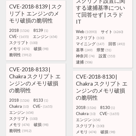
スクリプト設置に関
CVE-2018-8139 | スク
する逮捕基準につい
リプト エンジンのメ
て回答せず | スラド
モリ破損の脆弱性
IT
2018
8139
(1526)
(1)
Web
サイト
(10593)
(6260)
CVE-
エンジン
(1655)
(654)
スクリプト
(100)
スクリプト
(100)
マイニング
回答
(147)
(492)
メモリ
破損
(474)
(98)
基準
県警
(249)
(51)
脆弱性
(5912)
神奈川
設置
(74)
(553)
逮捕
(506)
CVE-2018-8133 |
Chakra スクリプト エ
CVE-2018-8130 |
ンジンのメモリ破損
Chakra スクリプト エ
の脆弱性
ンジンのメモリ破損
の脆弱性
2018
8133
(1526)
(1)
Chakra
CVE-
(10)
(1655)
2018
8130
(1526)
(1)
エンジン
(654)
Chakra
CVE-
(10)
(1655)
スクリプト
(100)
エンジン
(654)
メモリ
破損
(474)
(98)
スクリプト
(100)
脆弱性
(5912)
メモリ
破損
(474)
(98)