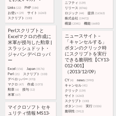
ニフティ
(139)
Links
PHP
リリース
(22)
(184)
(8746)
お使い
サイト
ロジック
提供
(29)
(6260)
(44)
(16563)
スクリプト
株式会社
(100)
(19472)
構築
機能
(2041)
(6680)
Perlスクリプトと
ニュースサイト –
Excelマクロの作成に
「キャンセルする」
米軍が授与した勲章 |
ボタンのクリック時
スラッシュドット・
にスクリプトを実行
ジャパン デベロッパ
できる脆弱性【CY13-
ー
012-001】
Excel
Japan
(156)
(8176)
（2013/12/09）
Perl
スクリプト
(21)
(100)
デベロッパー
(970)
CY
news
(4)
(5990)
マクロ
作成
(47)
(1073)
キャンセル
(41)
勲章
授与
(6)
(12)
クリック
(159)
米軍
(67)
サイト
(6260)
スクリプト
(100)
ボタン
実行
マイクロソフト セキ
(166)
(1026)
脆弱性
(5912)
ュリティ情報 MS13-