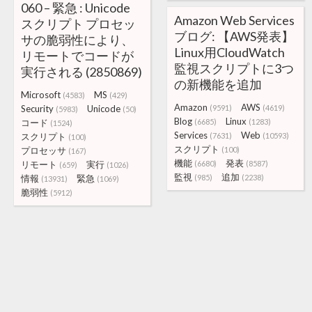
060 – 緊急 : Unicode
Amazon Web Services
スクリプト プロセッ
ブログ: 【AWS発表】
サの脆弱性により、
Linux用CloudWatch
リモートでコードが
監視スクリプトに3つ
実行される (2850869)
の新機能を追加
Microsoft
MS
(4583)
(429)
Amazon
AWS
Security
Unicode
(9591)
(4619)
(5983)
(50)
Blog
Linux
コード
(6685)
(1283)
(1524)
Services
Web
スクリプト
(7631)
(10593)
(100)
スクリプト
プロセッサ
(100)
(167)
機能
発表
リモート
実行
(6680)
(8587)
(659)
(1026)
監視
追加
情報
緊急
(985)
(2238)
(13931)
(1069)
脆弱性
(5912)