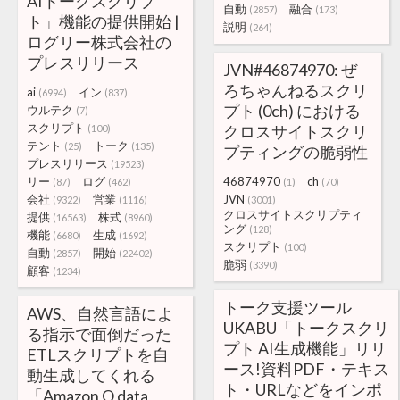
AIトークスクリプ
自動
融合
(2857)
(173)
ト」機能の提供開始 |
説明
(264)
ログリー株式会社の
プレスリリース
JVN#46874970: ぜ
ろちゃんねるスクリ
ai
イン
(6994)
(837)
プト (0ch) における
ウルテク
(7)
スクリプト
クロスサイトスクリ
(100)
テント
トーク
(25)
(135)
プティングの脆弱性
プレスリリース
(19523)
リー
ログ
46874970
ch
(87)
(462)
(1)
(70)
会社
営業
JVN
(9322)
(1116)
(3001)
クロスサイトスクリプティ
提供
株式
(16563)
(8960)
ング
(128)
機能
生成
(6680)
(1692)
スクリプト
(100)
自動
開始
(2857)
(22402)
脆弱
(3390)
顧客
(1234)
トーク支援ツール
AWS、自然言語によ
UKABU「トークスクリ
る指示で面倒だった
プト AI生成機能」リリ
ETLスクリプトを自
ース!資料PDF・テキス
動生成してくれる
ト・URLなどをインポ
「Amazon Q data