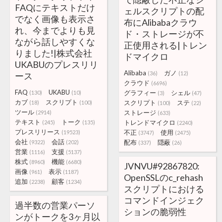
FAQにテキストだけ
ェルスクリプトの配
でなく画像も表示さ
布にAlibabaクラウ
れ、今までよりも見
ド・ストレージが不
ながら話しやすくな
正使用される|トレン
りました!|株式会社
ドマイクロ
UKABUのプレスリリ
Alibaba
ガノ
(36)
(12)
ース
クラウド
(6696)
FAQ
UKABU
グラフィー
シェル
(130)
(10)
(3)
(47)
カブ
スクリプト
スクリプト
ステ
(18)
(100)
(100)
(22)
ツール
ストレージ
(2914)
(633)
テキスト
トーク
トレンドマイクロ
(245)
(135)
(2240)
プレスリリース
不正
使用
(19523)
(3747)
(2475)
会社
会話
配布
隠蔽
(9322)
(202)
(337)
(26)
営業
支援
(1116)
(5137)
株式
機能
(8960)
(6680)
JVNVU#92867820:
画像
表示
(961)
(1187)
OpenSSLのc_rehash
追加
顧客
(2238)
(1234)
スクリプトにおける
コマンドインジェク
過半数の営業パーソ
ションの脆弱性
ンがトークを3ヶ月以