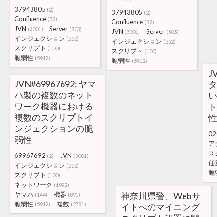
37943805
(2)
37943805
(2)
Confluence
(32)
Confluence
(32)
JVN
Server
(3001)
(803)
JVN
Server
(3001)
(803)
インジェクション
(252)
インジェクション
(252)
スクリプト
(100)
スクリプト
(100)
脆弱性
(5912)
脆弱性
(5912)
J
JVN#69967692: ヤマ
タ
ハ製の複数のネット
い
ワーク機器における
ト
複数のスクリプトイ
性
ンジェクションの脆
02
弱性
ア
ス
69967692
JVN
(2)
(3001)
任
インジェクション
(252)
脆
スクリプト
(100)
ネットワーク
(1992)
ヤマハ
機器
神奈川県警、Webサ
(144)
(891)
脆弱性
複数
(5912)
(2781)
イトへのマイニング