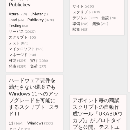
Publickey
サイト
(6260)
スクリプト
(100)
Azure
JMeter
(759)
(1)
デジタル
創設
(3329)
(78)
Load
Publickey
(66)
(3250)
準備
無効
(206)
(230)
Testing
(83)
閲覧
(408)
サービス
(20137)
スクリプト
(100)
テスト
(873)
マイクロソフト
(579)
マネージド
(398)
可能
実行
(4398)
(1026)
発表
負荷
(8587)
(177)
ハードウェア要件を
満たさない環境でも
Windows 11 へのアッ
プグレードを可能に
アポイント毎の商談
するスクリプト | スラ
スクリプトの自動作
ド IT
成ツール「UKABU(ウ
カブ)」がプロトタイ
11
Windows
(1664)
(3530)
プを公開。テストユ
アップ
(1361)