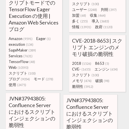
クリプトモードでの
スクリプト
(100)
TensorFlow Eager
ユーザー
判明
(2248)
(397)
Execution の使用 |
加盟
収集
(68)
(464)
多く
導入
Amazon Web Services
(255)
(3683)
情報
政府
(13931)
(1120)
ブログ
Amazon
Eager
(9591)
(1)
CVE-2018-8653 | スク
execution
(134)
リプト エンジンのメ
SageMaker
(389)
モリ破損の脆弱性
Services
(7631)
TensorFlow
(48)
2018
8653
(1526)
(5)
Web
(10593)
CVE-
エンジン
(1655)
(654)
スクリプト
(100)
スクリプト
(100)
ブログ
モード
(9054)
(278)
メモリ
破損
(474)
(98)
使用
(2475)
脆弱性
(5912)
JVN#37943805:
JVN#37943805:
Confluence Server
Confluence Server
におけるスクリプト
におけるスクリプト
インジェクションの
インジェクションの
脆弱性
脆弱性