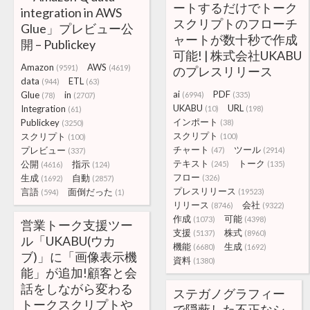
ートするだけでトーク
integration in AWS
スクリプトのフローチ
Glue」プレビュー公
ャートが数十秒で作成
開 – Publickey
可能! | 株式会社UKABU
Amazon
AWS
(9591)
(4619)
のプレスリリース
data
ETL
(944)
(63)
ai
PDF
Glue
in
(6994)
(335)
(78)
(2707)
UKABU
URL
Integration
(10)
(198)
(61)
インポート
Publickey
(38)
(3250)
スクリプト
スクリプト
(100)
(100)
チャート
ツール
プレビュー
(47)
(2914)
(337)
テキスト
トーク
公開
指示
(245)
(135)
(4616)
(124)
フロー
生成
自動
(326)
(1692)
(2857)
プレスリリース
言語
面倒だった
(19523)
(594)
(1)
リリース
会社
(8746)
(9322)
作成
可能
(1073)
(4398)
営業トーク支援ツー
支援
株式
(5137)
(8960)
ル「UKABU(ウカ
機能
生成
(6680)
(1692)
ブ)」に「画像表示機
資料
(1380)
能」が追加!顧客と会
話をしながら変わる
ステガノグラフィー
トークスクリプトや
で隠蔽した不正なシ