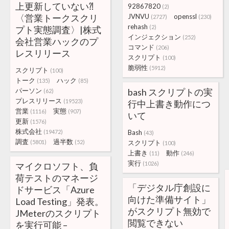
上更新していない⁈
92867820
(2)
〈営業トークスクリ
JVNVU
openssl
(2727)
(230)
rehash
(2)
プト実態調査〉|株式
インジェクション
(252)
会社営業ハックのプ
コマンド
(206)
レスリリース
スクリプト
(100)
脆弱性
(5912)
スクリプト
(100)
トーク
ハック
(135)
(85)
パーソン
bash スクリプトの実
(62)
プレスリリース
(19523)
行中上書き動作につ
営業
実態
(1116)
(907)
いて
更新
(1576)
株式会社
(19472)
Bash
(43)
調査
過半数
(5801)
(52)
スクリプト
(100)
上書き
動作
(11)
(246)
実行
(1026)
マイクロソフト、負
荷テストのマネージ
「デジタル庁創設に
ドサービス「Azure
向けた準備サイト」
Load Testing」発表。
がスクリプト無効で
JMeterのスクリプト
閲覧できない
を実行可能 –