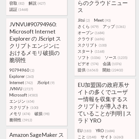
らのクラウドニュー
窃取
解説
(82)
(427)
ス
認証
(1468)
Jitsi
Meet
(2)
(90)
JVNVU#90794960:
さくら
アップ
(479)
(1361)
Microsoft Internet
オープン
(1684)
Explorer の JScript ス
クラウド
(6696)
クリプトエンジンに
スクリプト
(100)
スタート
おけるメモリ破損の
(1168)
ソフト
ソース
(1036)
(1235)
脆弱性
ビデオ
会議
(574)
(1076)
提供
開始
90794960
(16563)
(22402)
(2)
Explorer
(260)
Internet
JScript
(742)
(9)
EU加盟国の政府系サ
JVNVU
(2727)
イトの多くでユーザ
Microsoft
(4583)
ー情報を収集するス
エンジン
(654)
クリプトが導入され
スクリプト
(100)
ていることが判明 | ス
メモリ
破損
(474)
(98)
ラド YRO
脆弱性
(5912)
EU
YRO
(183)
(1684)
Amazon SageMaker ス
こと
サイト
(2148)
(6260)