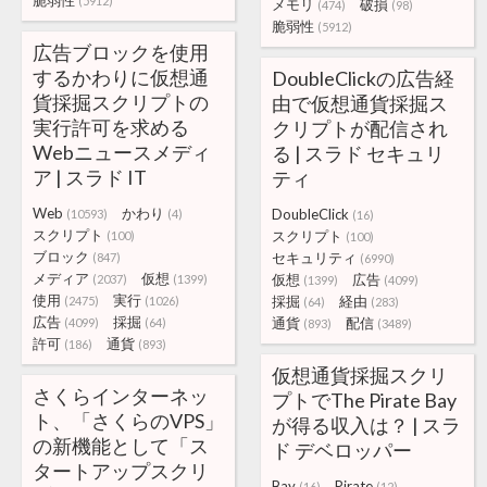
脆弱性
(5912)
メモリ
破損
(474)
(98)
脆弱性
(5912)
広告ブロックを使用
するかわりに仮想通
DoubleClickの広告経
貨採掘スクリプトの
由で仮想通貨採掘ス
実行許可を求める
クリプトが配信され
Webニュースメディ
る | スラド セキュリ
ア | スラド IT
ティ
Web
かわり
DoubleClick
(10593)
(4)
(16)
スクリプト
スクリプト
(100)
(100)
ブロック
セキュリティ
(847)
(6990)
メディア
仮想
仮想
広告
(2037)
(1399)
(1399)
(4099)
使用
実行
採掘
経由
(2475)
(1026)
(64)
(283)
広告
採掘
通貨
配信
(4099)
(64)
(893)
(3489)
許可
通貨
(186)
(893)
仮想通貨採掘スクリ
さくらインターネッ
プトでThe Pirate Bay
ト、「さくらのVPS」
が得る収入は？ | スラ
の新機能として「ス
ド デベロッパー
タートアップスクリ
Bay
Pirate
(16)
(12)