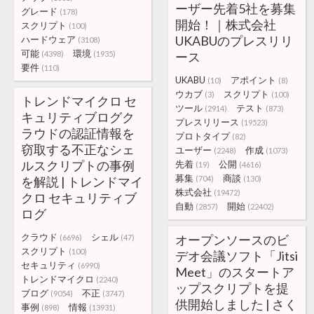
ーザー先着5社を募集
グレード
(178)
開始！｜株式会社
スクリプト
(100)
UKABUのプレスリリ
ハードウェア
(3108)
可能
環境
(4398)
(1935)
ース
要件
(110)
UKABU
アポイント
(10)
(8)
ウカブ
スクリプト
(3)
(100)
トレンドマイクロ セ
ツール
テスト
(2914)
(873)
キュリティブログク
プレスリリース
(19523)
ラウドの認証情報を
プロトタイプ
(82)
窃取する不正なシェ
ユーザー
作成
(2248)
(1073)
ルスクリプトの事例
先着
公開
(19)
(4616)
募集
商談
を解説 | トレンドマイ
(704)
(130)
株式会社
(19472)
クロ セキュリティブ
自動
開始
(2857)
(22402)
ログ
クラウド
シェル
オープンソースのビ
(6696)
(47)
スクリプト
(100)
デオ会議ソフト「Jitsi
セキュリティ
(6990)
Meet」のスタートア
トレンドマイクロ
(2240)
ップスクリプトを提
ブログ
不正
(9054)
(3747)
供開始しました | さく
事例
情報
(898)
(13931)