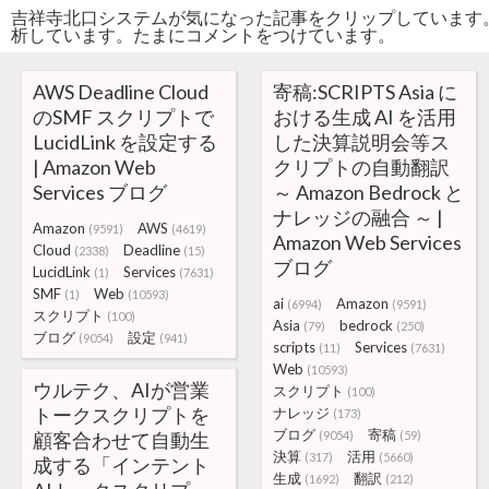
吉祥寺北口システムが気になった記事をクリップしています
析しています。たまにコメントをつけています。
AWS Deadline Cloud
寄稿:SCRIPTS Asia に
のSMF スクリプトで
おける生成 AI を活用
LucidLink を設定する
した決算説明会等ス
| Amazon Web
クリプトの自動翻訳
Services ブログ
～ Amazon Bedrock と
ナレッジの融合 ～ |
Amazon
AWS
(9591)
(4619)
Amazon Web Services
Cloud
Deadline
(2338)
(15)
ブログ
LucidLink
Services
(1)
(7631)
SMF
Web
(1)
(10593)
ai
Amazon
(6994)
(9591)
スクリプト
(100)
Asia
bedrock
(79)
(250)
ブログ
設定
(9054)
(941)
scripts
Services
(11)
(7631)
Web
(10593)
ウルテク、AIが営業
スクリプト
(100)
トークスクリプトを
ナレッジ
(173)
ブログ
寄稿
顧客合わせて自動生
(9054)
(59)
決算
活用
(317)
(5660)
成する「インテント
生成
翻訳
(1692)
(212)