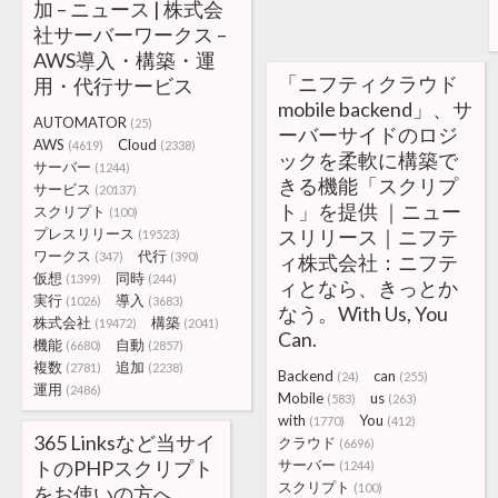
加 – ニュース | 株式会
社サーバーワークス –
AWS導入・構築・運
「ニフティクラウド
用・代行サービス
mobile backend」、サ
AUTOMATOR
(25)
ーバーサイドのロジ
AWS
Cloud
(4619)
(2338)
ックを柔軟に構築で
サーバー
(1244)
きる機能「スクリプ
サービス
(20137)
ト」を提供 ｜ニュー
スクリプト
(100)
プレスリリース
スリリース｜ニフテ
(19523)
ワークス
代行
(347)
(390)
ィ株式会社：ニフテ
仮想
同時
(1399)
(244)
ィとなら、きっとか
実行
導入
(1026)
(3683)
なう。With Us, You
株式会社
構築
(19472)
(2041)
Can.
機能
自動
(6680)
(2857)
複数
追加
(2781)
(2238)
Backend
can
(24)
(255)
運用
(2486)
Mobile
us
(583)
(263)
with
You
(1770)
(412)
365 Linksなど当サイ
クラウド
(6696)
トのPHPスクリプト
サーバー
(1244)
スクリプト
(100)
をお使いの方へ